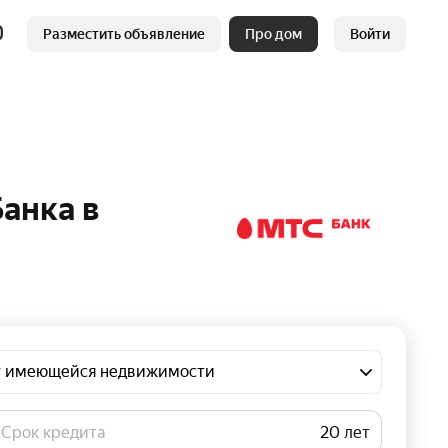
Разместить объявление
Про дом
Войти
анка в
ог имеющейся недвижимости
Срок кредита
лет