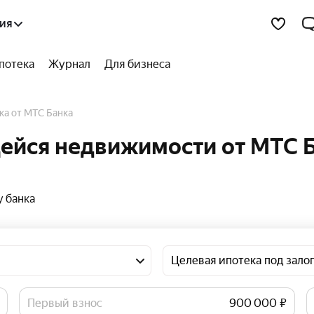
ия
потека
Журнал
Для бизнеса
ека от МТС Банка
ейся недвижимости от МТС Б
 банка
Целевая ипотека под зал
Первый взнос
₽