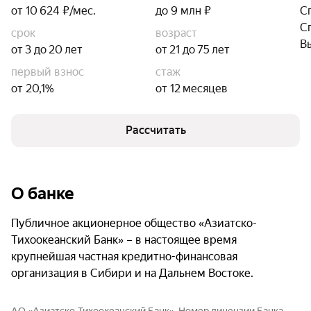
от 10 624 ₽/мес.
до 9 млн ₽
С
С
срок
возраст
В
от 3 до 20 лет
от 21 до 75 лет
первый взнос
стаж
от 20,1%
от 12 месяцев
Рассчитать
О банке
Публичное акционерное общество «Азиатско-
Тихоокеанский Банк» – в настоящее время
крупнейшая частная кредитно-финансовая
организация в Сибири и на Дальнем Востоке.