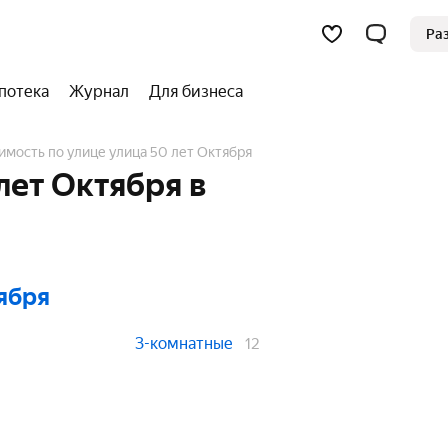
Ра
потека
Журнал
Для бизнеса
имость по улице улица 50 лет Октября
лет Октября в
тября
3-комнатные
12