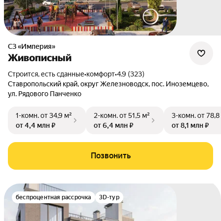
СЗ «Империя»
Живописный
Строится, есть сданные
•
комфорт
•
4.9 (323)
Ставропольский край
,
округ Железноводск
,
пос. Иноземцево
,
ул. Рядового Панченко
1-комн.
от 34,9 м²
2-комн.
от 51,5 м²
3-комн.
от 78,8
от 4,4 млн ₽
от 6,4 млн ₽
от 8,1 млн ₽
Позвонить
беспроцентная рассрочка
3D-тур