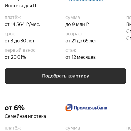
Ипотека для IT
платёж
сумма
п
от 14 564 ₽/мес.
до 9 млн ₽
В
С
срок
возраст
С
от 3 до 30 лет
от 21 до 65 лет
первый взнос
стаж
от 20,01%
от 12 месяцев
Подобрать квартиру
от 6%
Семейная ипотека
платёж
сумма
п