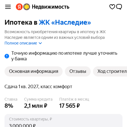
Ипотека в
ЖК «Наследие»
Возможность приобретения квартиры в ипотеку в ЖК
Наследие является одним из важных условий выбора
квартиры. На странице мы собрали программы кредитования
Полное описание
банков для покупки квартиры в ипотеку от 3.5%.
Точную информацию по ипотеке лучше уточнять
у банка
Основная информация
Отзывы
Ход строител
Сдача 1 кв. 2027, класс комфорт
Ставка
Сумма кредита
Платёж в месяц
8%
2,1 млн ₽
17 565 ₽
Стоимость квартиры, ₽
₽