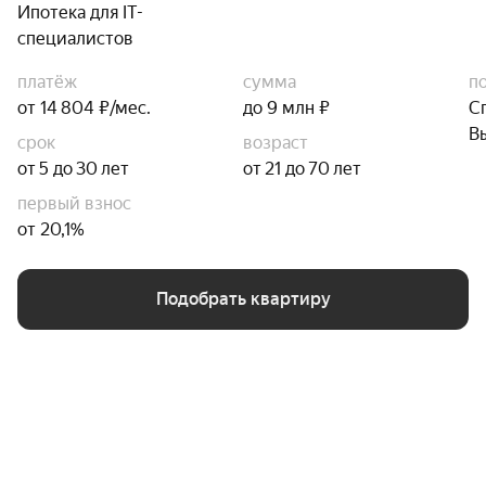
Ипотека для IT-
специалистов
платёж
сумма
п
от 14 804 ₽/мес.
до 9 млн ₽
С
В
срок
возраст
от 5 до 30 лет
от 21 до 70 лет
первый взнос
от 20,1%
Подобрать квартиру