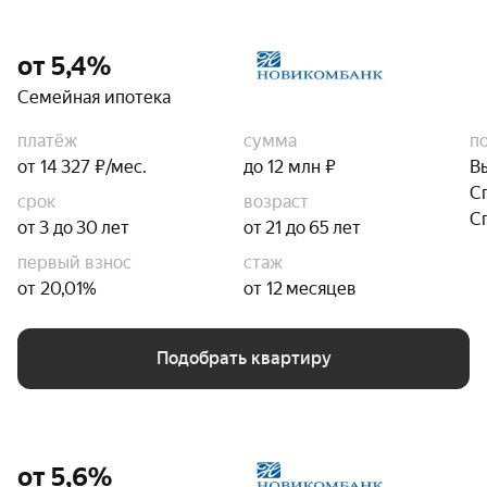
от 5,4%
Семейная ипотека
платёж
сумма
п
от 14 327 ₽/мес.
до 12 млн ₽
В
С
срок
возраст
С
от 3 до 30 лет
от 21 до 65 лет
первый взнос
стаж
от 20,01%
от 12 месяцев
Подобрать квартиру
от 5,6%