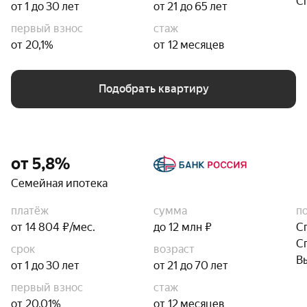
С
от 1 до 30 лет
от 21 до 65 лет
первый взнос
стаж
от 20,1%
от 12 месяцев
Подобрать квартиру
от 5,8%
Семейная ипотека
платёж
сумма
п
от 14 804 ₽/мес.
до 12 млн ₽
С
С
срок
возраст
В
от 1 до 30 лет
от 21 до 70 лет
первый взнос
стаж
от 20,01%
от 12 месяцев