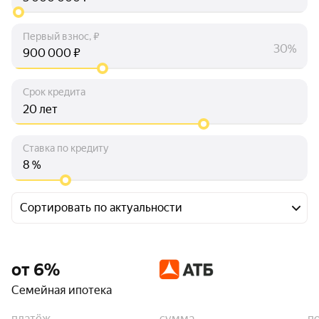
Первый взнос, ₽
30%
₽
Срок кредита
лет
Ставка по кредиту
%
Сортировать по актуальности
от 6%
Семейная ипотека
платёж
сумма
п