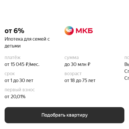
от 6%
Ипотека для семей с
детьми
платёж
сумма
п
от 15 045 ₽/мес.
до 30 млн ₽
В
С
срок
возраст
С
от 1 до 30 лет
от 18 до 75 лет
первый взнос
от 20,01%
Подобрать квартиру