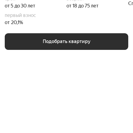
С
от 5 до 30 лет
от 18 до 75 лет
первый взнос
от 20,1%
Подобрать квартиру