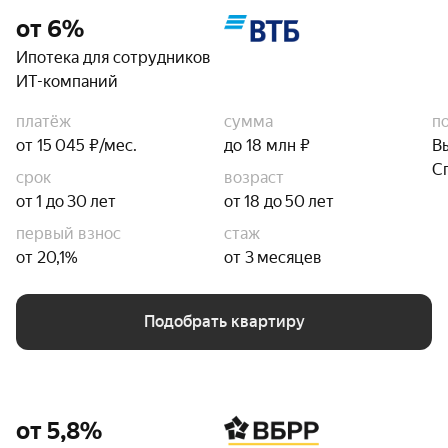
от 6%
Ипотека для сотрудников
ИТ-компаний
платёж
сумма
п
от 15 045 ₽/мес.
до 18 млн ₽
В
С
срок
возраст
от 1 до 30 лет
от 18 до 50 лет
первый взнос
стаж
от 20,1%
от 3 месяцев
Подобрать квартиру
от 5,8%