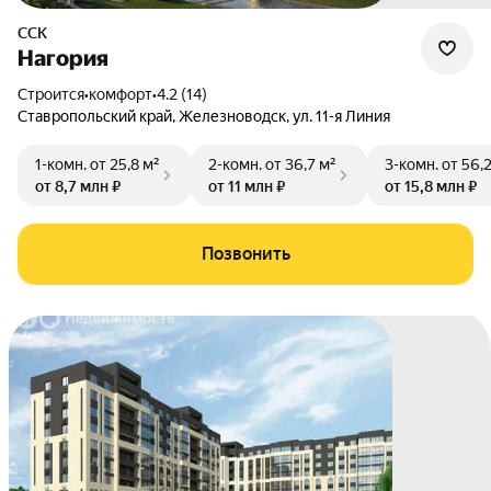
ССК
Нагория
Строится
•
комфорт
•
4.2 (14)
Ставропольский край
,
Железноводск
,
ул. 11-я Линия
1-комн.
от 25,8 м²
2-комн.
от 36,7 м²
3-комн.
от 56,
от 8,7 млн ₽
от 11 млн ₽
от 15,8 млн ₽
Позвонить