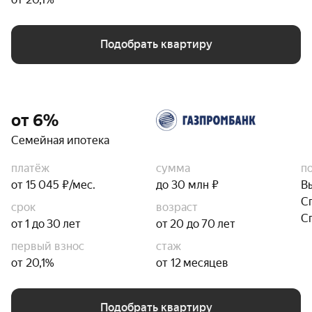
Подобрать квартиру
от 6%
Семейная ипотека
платёж
сумма
п
от 15 045 ₽/мес.
до 30 млн ₽
В
С
срок
возраст
С
от 1 до 30 лет
от 20 до 70 лет
первый взнос
стаж
от 20,1%
от 12 месяцев
Подобрать квартиру