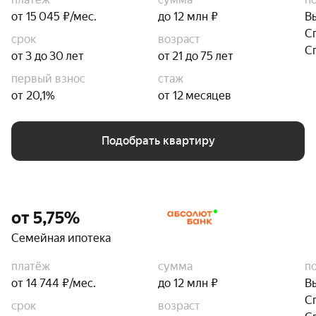
от 15 045 ₽/мес.
до 12 млн ₽
В
С
срок
возраст
С
от 3 до 30 лет
от 21 до 75 лет
первый взнос
стаж
от 20,1%
от 12 месяцев
Подобрать квартиру
от 5,75%
Семейная ипотека
платёж
сумма
п
от 14 744 ₽/мес.
до 12 млн ₽
В
С
срок
возраст