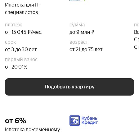
Ипотека для IT-
специалистов
платёж
сумма
п
от 15 045 ₽/мес.
до 9 млн ₽
В
С
срок
возраст
С
от 3 до 30 лет
от 21 до 75 лет
первый взнос
от 20,01%
Подобрать квартиру
от 6%
Ипотека по-семейному