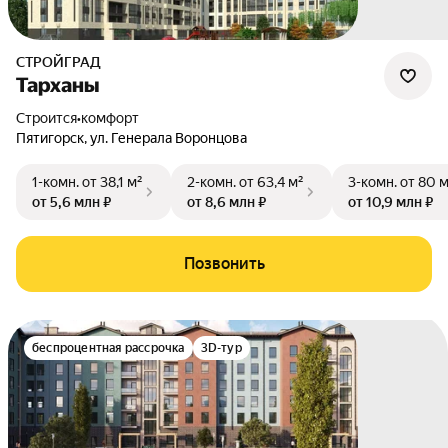
СТРОЙГРАД
Тарханы
Строится
•
комфорт
Пятигорск
,
ул. Генерала Воронцова
1-комн.
от 38,1 м²
2-комн.
от 63,4 м²
3-комн.
от 80 
от 5,6 млн ₽
от 8,6 млн ₽
от 10,9 млн ₽
Позвонить
беспроцентная рассрочка
3D-тур