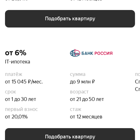
Подобрать квартиру
от 6%
IT-ипотека
платёж
сумма
п
от 15 045 ₽/мес.
до 9 млн ₽
С
С
срок
возраст
от 1 до 30 лет
от 21 до 50 лет
первый взнос
стаж
от 20,01%
от 12 месяцев
Подобрать квартиру