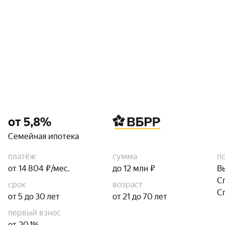
от 5,8%
Семейная ипотека
платёж
сумма
п
от 14 804 ₽/мес.
до 12 млн ₽
В
С
срок
возраст
С
от 5 до 30 лет
от 21 до 70 лет
первый взнос
от 20,1%