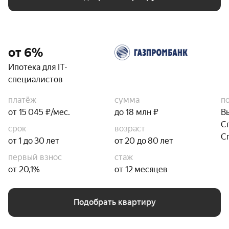
от 6%
Ипотека для IT-
специалистов
платёж
сумма
п
от 15 045 ₽/мес.
до 18 млн ₽
В
С
срок
возраст
С
от 1 до 30 лет
от 20 до 80 лет
первый взнос
стаж
от 20,1%
от 12 месяцев
Подобрать квартиру