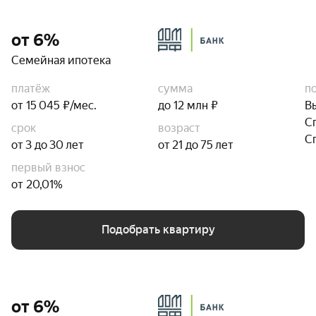
от 6%
Семейная ипотека
платёж
сумма
п
от 15 045 ₽/мес.
до 12 млн ₽
В
С
срок
возраст
С
от 3 до 30 лет
от 21 до 75 лет
первый взнос
от 20,01%
Подобрать квартиру
от 6%