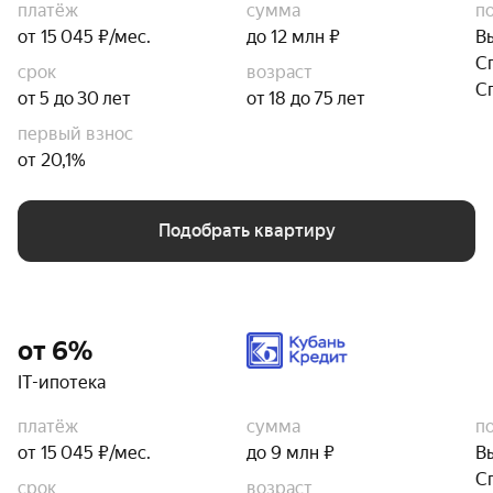
платёж
сумма
п
от 15 045 ₽/мес.
до 12 млн ₽
В
С
срок
возраст
С
от 5 до 30 лет
от 18 до 75 лет
первый взнос
от 20,1%
Подобрать квартиру
от 6%
IT-ипотека
платёж
сумма
п
от 15 045 ₽/мес.
до 9 млн ₽
В
С
срок
возраст