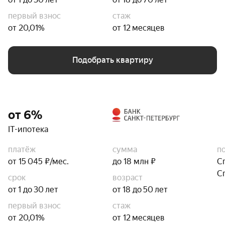
первый взнос
стаж
от 20,01%
от 12 месяцев
Подобрать квартиру
от 6%
IT-ипотека
платёж
сумма
п
от 15 045 ₽/мес.
до 18 млн ₽
С
С
срок
возраст
от 1 до 30 лет
от 18 до 50 лет
первый взнос
стаж
от 20,01%
от 12 месяцев