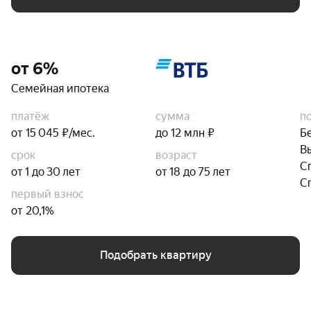
от 6%
Семейная ипотека
платёж
сумма
п
от 15 045 ₽/мес.
до 12 млн ₽
Б
В
срок
возраст
С
от 1 до 30 лет
от 18 до 75 лет
С
первый взнос
от 20,1%
Подобрать квартиру