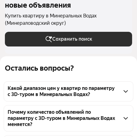
новые объявления
Купить квартиру в Минеральных Водах
(Минераловодский округ)
Сохранить поиск
Остались вопросы?
Какой диапазон цен у квартир по параметру
с 3D-туром в Минеральных Водах?
В Минеральных Водах по параметру с 3D-туром 
доступно 628 объявлений. Цены варьируются: 
Почему количество объявлений по
параметру с 3D-туром в Минеральных Водах
от 5,1 млн ₽ и до 29,78 млн ₽. Диапазон зависит от 
меняется?
площади, этажа и расположения. Уточнить 
подходящие варианты можно с помощью фильтров.
Количество объявлений с 3D-туром в Минеральных 