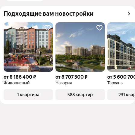
Подходящие вам новостройки
от 8 186 400 ₽
от 8 707 500 ₽
от 5 600 70
Живописный
Нагория
Тарханы
1 квартира
588 квартир
231 ква