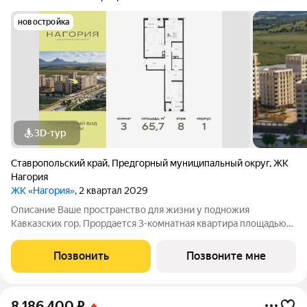
новостройка
3D-тур
Ставропольский край
,
Предгорный муниципальный округ
,
ЖК
Нагория
ЖК «Нагория»
, 2 квартал 2029
Описание Ваше пространство для жизни у подножия
Кавказских гор. Прордается 3-комнатная квартира площадью
65.7 кв. м в новом проекте «Нагория» от ГК «ССК»
(Железноводск, живописный район КМВ). Этаж 8 из 9, дом №
Позвонить
Позвоните мне
Литер 1. Здесь горная природа, чистый
8 186 400
₽