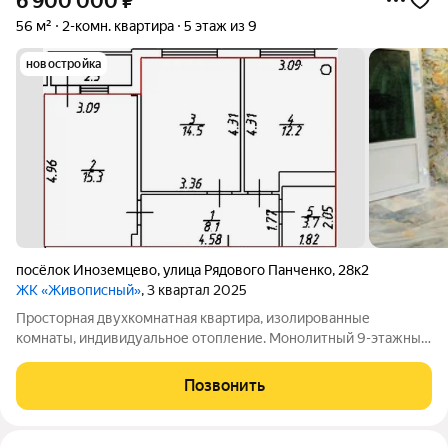
6 900 000
₽
56 м²
2-комн. квартира
5 этаж из 9
новостройка
посёлок Иноземцево
,
улица Рядового Панченко
,
28к2
ЖК «Живописный»
, 3 квартал 2025
Просторная двухкомнатная квартира, изолированные
комнаты, индивидуальное отопление. Монолитный 9-этажный
дом, построен в 2025 году. Квартира расположена на 5 этаже.
После строителей, черновая отделка, солнечная сторона,
Позвонить
удобная планировка; кухня 12