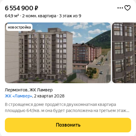
6 554 900
₽
64,9 м²
2-комн. квартира
3 этаж из 9
новостройка
Лермонтов
,
ЖК Ламвер
ЖК «Ламвер»
, 2 квартал 2028
В строящемся доме продаётся двухкомнатная квартира
площадью 64,9кв. м она будет расположена на третьем этаже.
Сдача дома запланирована на второй квартал 2028 года.
Объект входит в новый жилой комплекс от застройщика
Позвонить
«КавМинТрестСтрой».