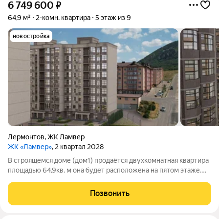
6 749 600
₽
64,9 м²
2-комн. квартира
5 этаж из 9
новостройка
Лермонтов
,
ЖК Ламвер
ЖК «Ламвер»
, 2 квартал 2028
В строящемся доме (дом1) продаётся двухкомнатная квартира
площадью 64,9кв. м она будет расположена на пятом этаже.
Сдать дом планируют во втором квартале 2028 года. Жилой
комплекс возводит застройщик «КавМинТрестСтрой».
Позвонить