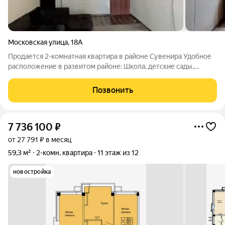
Московская улица
,
18А
Продается 2-комнатная квартира в районе Сувенира Удобное
расположение в развитом районе: Школа, детские сады,
магазины всё в шаговой доступности Остановки
общественного транспорта рядом Асфальтированный двор и
Позвонить
открытая парковка для автомобилей
7 736 100
₽
от 27 791 ₽ в месяц
59,3 м²
2-комн. квартира
11 этаж из 12
новостройка