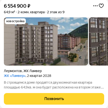
6 554 900
₽
64,9 м²
2-комн. квартира
2 этаж из 9
новостройка
Лермонтов
,
ЖК Ламвер
ЖК «Ламвер»
, 2 квартал 2028
В строящемся доме продаётся двухкомнатная квартира
площадью 64,9кв. м она будет расположена на втором этаже.
Сдача дома запланирована на второй квартал 2028 года.
Объект входит в новый жилой комплекс от застройщика
Позвонить
«КавМинТрестСтрой».