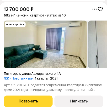
12 700 000
₽
68,9 м²
2-комн. квартира
9 этаж из 10
новостройка
Пятигорск
,
улица Адмиральского
,
1А
ЖК «Престижный»
, 1 квартал 2021
Арт. 139711076 Продаётся современная квартира в кирпичном
доме 2021 года по индивидуальному проекту. Отличный
вариант для тех, кто ищет готовое жильё с продуманной
планировкой, качественными материалами и
Позвонить
Написать
энергоэффективным отоплением. Ключевые