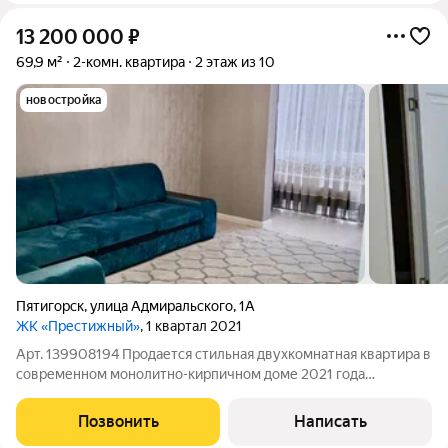
13 200 000
₽
69,9 м²
2-комн. квартира
2 этаж из 10
новостройка
Пятигорск
,
улица Адмиральского
,
1А
ЖК «Престижный»
, 1 квартал 2021
Арт. 139908194 Продается стильная двухкомнатная квартира в
современном монолитно-кирпичном доме 2021 года
постройки! Идеальный вариант для тех, кто ценит комфорт,
качественные материалы и продуманную планировку.
Позвонить
Написать
Квартира с дизайнерским ремонтом и