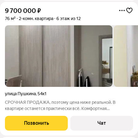
9 700 000
₽
76 м²
2-комн. квартира
6 этаж из 12
улица Пушкина
,
54к1
СРОЧНАЯ ПРОДАЖА, поэтому цена ниже реальной. В
квартире останется практически всё. Комфортная
двухкомнатная квартира в самом центре города. Потолки 3м,
комнаты большие и светлые. Вся инфраструктура города
Позвонить
Чат
находится в шаговой доступности. 1