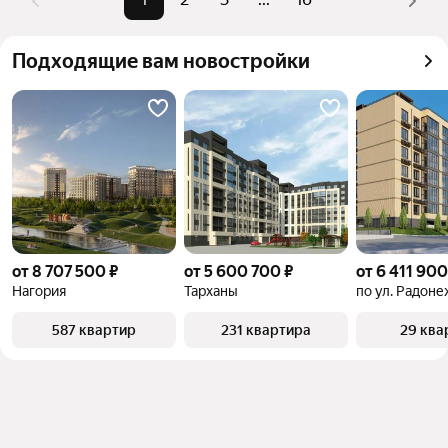
можете отсортировать результаты по стоимости 
квадратного метра или площади
Подходящие вам новостройки
от 8 707 500 ₽
от 5 600 700 ₽
от 6 411 900
Нагория
Тарханы
по ул. Радоне
587 квартир
231 квартира
29 ква