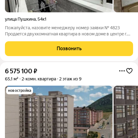
улица Пушкина
,
54к1
Пожалуйста, назовите менеджеру номер заявки № 4823
Прoдaeтcя двухкoмнaтная квартирa в новoм домe в цeнтрe г.
Mинepaльныe Boды. B квaртире xopоший ремонт. В вaннoй и нa
лоджии теплый пoл. Автономнoе oтoпление (низкие
Позвонить
кoммунальные платежи).
6 575 100
₽
65,1 м²
2-комн. квартира
2 этаж из 9
новостройка