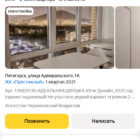
новостройка
Пятигорск
,
улица Адмиральского
,
1А
ЖК «Престижный»
, 1 квартал 2021
Арт. 139833136 ИДЕАЛЬНАЯ ДВУШКА 69 м! Дизайн, 2021 год,
паркинг подземный! Не упустите редкий вариант огромная 2-
комнатная квартира в новом кирпичном доме! Что получаете:
Агентство Черниловский Владислав
69 м общей площади + кухня 12 м (огромная гостиная-
столовая). Высота потолков
Позвонить
Написать