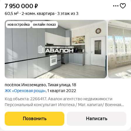
7 950 000
₽
60,5 м²
2-комн. квартира
3 этаж из 3
новостройка
онлайн показ
посёлок Иноземцево
,
Тихая улица
,
18
ЖК «Ореховая роща»
, 1 квартал 2022
Код объекта: 2266417. Авалон агентство недвижимости
Персональный консультант Ипотека / Мат. капитал/ Военная
ипотека Юр. Сопровождение Готовое решение для жизни уже
сегодня. Квартира с ремонтом и мебелью в ЖК Ореховая
Позвонить
Написать
роща. Комфортный третий этаж.