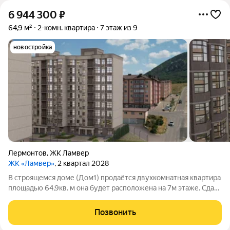
6 944 300
₽
64,9 м²
2-комн. квартира
7 этаж из 9
новостройка
Лермонтов
,
ЖК Ламвер
ЖК «Ламвер»
, 2 квартал 2028
В строящемся доме (Дом1) продаётся двухкомнатная квартира
площадью 64,9кв. м она будет расположена на 7м этаже. Сдача
дома запланирована на второй квартал 2028 года. Объект
входит в новый жилой комплекс от застройщика
Позвонить
«КавМинТрестСтрой».