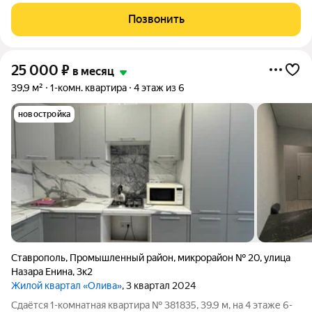
"Европейский".ИНДИВИДУАЛЬНОЕ ОТОПЛЕНИЕ! Квартира с
мебелью и техникой.Стоимость:15500
Позвонить
рублей+ком.плат.Залог:5000 рублей.Оплата по факту
заключения договора
25 000
₽
в месяц
39,9 м²
1-комн. квартира
4 этаж из 6
новостройка
Ставрополь
,
Промышленный район
,
микрорайон № 20
,
улица
Назара Енина
,
3к2
Жилой квартал «Олива»
, 3 квартал 2024
Сдаётся 1-комнатная квартира № 381835, 39.9 м, на 4 этаже 6-