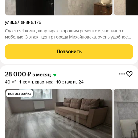
улица Ленина
,
179
Сдается 1 комн., квартира с хорошим ремонтом ,частично с
мебелью, 3 этаж , центр города Михайловска, очень удобное
расположение , все в шаговой доступности школа, детский
садик, магазины , рынок, аптеки, озон, вб. Удобная развязка
Позвонить
маршрутного такси в
28 000
₽
в месяц
40 м²
1-комн. квартира
10 этаж из 24
новостройка