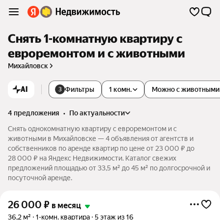
Снять 1-комнатную квартиру с
евроремонтом и с животными
Михайловск
AI
Фильтры
1 комн.
Можно с животными
3
4 предложения
•
по актуальности
Снять однокомнатную квартиру с евроремонтом и с
животными в Михайловске — 4 объявления от агентств и
собственников по аренде квартир по цене от 23 000 ₽ до
28 000 ₽ на Яндекс Недвижимости. Каталог свежих
предложений площадью от 33,5 м² до 45 м² по долгосрочной и
посуточной аренде.
26 000
₽
в месяц
36,2 м²
1-комн. квартира
5 этаж из 16