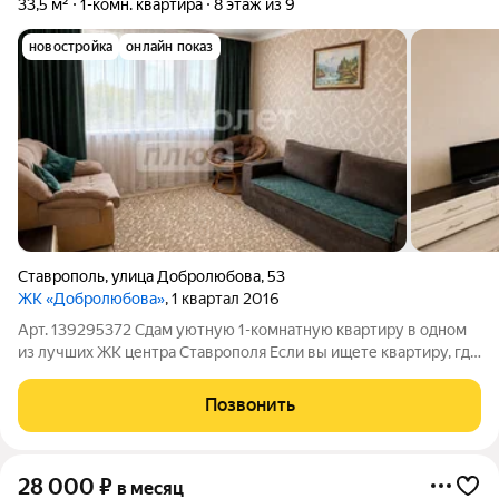
33,5 м²
1-комн. квартира
8 этаж из 9
новостройка
онлайн показ
Ставрополь
,
улица Добролюбова
,
53
ЖК «Добролюбова»
, 1 квартал 2016
Арт. 139295372 Сдам уютную 1-комнатную квартиру в одном
из лучших ЖК центра Ставрополя Если вы ищете квартиру, где
действительно комфортно жить, этот вариант вам понравится
Дом расположен в тихом месте, вдали от шумных дорог, при
Позвонить
этом вся необходимая
28 000
₽
в месяц