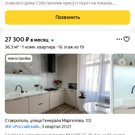
этажного дома. Собственник присутствует на показах.
Коммунальные платежи оплачиваются отдельно. Счетчики
оплачиваются отдельно. По условиям проживания: можно с
Позвонить
детьми, без питомцев. Срок
27 300
₽
в месяц
36,3 м²
1-комн. квартира
16 этаж из 19
новостройка
Ставрополь
,
улица Генерала Маргелова
,
7/2
ЖК «Российский»
, 3 квартал 2021