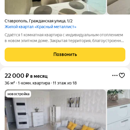
Ставрополь
,
Гражданская улица
,
1/2
Жилой квартал «Красный металлист»
Сдаётся 1 комнатная квартира с индивидуальным отоплением
в новом элитном доме. Закрытая территория, благоустроенная
детская площадка. В квартире сделан отличный ремонт,
тёплые полы. Полностью укомплектована встроенной
Позвонить
мебелью и техникой. В гостиной
22 000
₽
в месяц
36 м²
1-комн. квартира
11 этаж из 18
новостройка