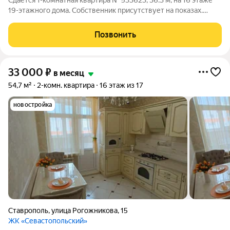
Сдаётся 1-комнатная квартира № 533623, 36.3 м, на 16 этаже
19-этажного дома. Собственник присутствует на показах.
Коммунальные платежи оплачиваются отдельно. Счетчики
оплачиваются отдельно. По условиям проживания: можно с
Позвонить
детьми, можно с питомцами.
33 000
₽
в месяц
54,7 м²
2-комн. квартира
16 этаж из 17
новостройка
Ставрополь
,
улица Рогожникова
,
15
ЖК «Севастопольский»