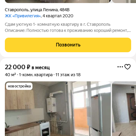
Ставрополь
,
улица Ленина
,
484В
ЖК «Привилегия»
, 4 квартал 2020
Сдам уютную 1- комнатную квартиру в г. Ставрополь
Описание: Полностью готова к проживанию хороший ремонт,
современная отделка Вся необходимая мебель и техника:
Стиральная машина, холодильник, ТВ, интернет,
Позвонить
микроволновая печь, кондиционер
22 000
₽
в месяц
40 м²
1-комн. квартира
11 этаж из 18
новостройка