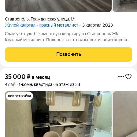
Ставрополь
,
Гражданская улица
,
1/1
Жилой квартал «Красный металлист»
, 3 квартал 2023
Сдам уютную 1 - комнатную квартиру в г.Ставрополь ЖК
Красный металлист. Полностью готова к проживанию хороший
ремонт, современная отделка Вся необходимая мебель и
техника: Стиральная машина, холодильник, ТВ, интернет,
Позвонить
микроволновая печь,
35 000
₽
в месяц
47 м²
1-комн. квартира
6 этаж из 23
новостройка