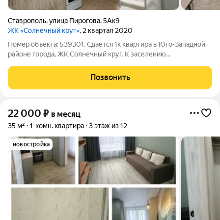
Ставрополь
,
улица Пирогова
,
5Ак9
ЖК «Солнечный круг»
, 2 квартал 2020
Номер объекта: 539301. Сдается 1к квартира в Юго-Западной
районе города, ЖК Солнечный круг. К заселению
рассматриваются порядочные, чистоплотные люди. Не более
2 человек. - улица Пирогова 5ак9 (ЖК Перспективный
Позвонить
кирпично-монолитный дома, парковки,
22 000
₽
в месяц
35 м²
1-комн. квартира
3 этаж из 12
новостройка