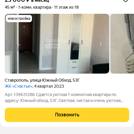
в месяц
45 м²
1-комн. квартира
11 этаж из 18
новостройка
Ставрополь
,
улица Южный Обход
,
53Г
ЖК «Счастье»
, 4 квартал 2023
Арт. 139631286 Сдается уютная 1-комнатная квартира по
адресу: Южный обход, 53Г. Светлая, чистая и очень уютная
квартира, полностью готова к проживанию. Отлично подойдет
для одного человека или пары. Ищем порядочного,
Позвонить
аккуратного и чистоплотного