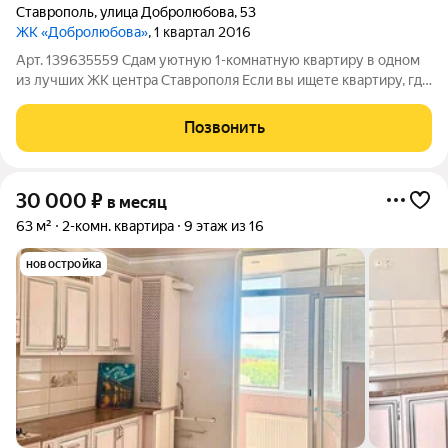
Ставрополь
,
улица Добролюбова
,
53
ЖК «Добролюбова»
, 1 квартал 2016
Арт. 139635559 Сдам уютную 1-комнатную квартиру в одном
из лучших ЖК центра Ставрополя Если вы ищете квартиру, где
действительно комфортно жить, этот вариант вам понравится
Дом расположен в тихом месте, вдали от шумных дорог, при
Позвонить
этом вся необходимая
30 000
₽
в месяц
63 м²
2-комн. квартира
9 этаж из 16
новостройка