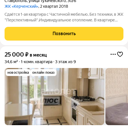
Ставрополь
,
улица Тухачевского
,
30/6
ЖК «Керченский»
, 2 квартал 2018
Сдаётся 1-ая квартира с Частичной мебелью, Без техники, в ЖК
"Перспективный".Индивидуальное отопление. В квартире
есть кухонный гарнитур и шкаф.Стоимость: 15000
рублей+ком.плат.Залог:5000 рублей.Комиссия:50%.Оплата по
Позвонить
факту заключения договора аренды
25 000
₽
в месяц
34,6 м²
1-комн. квартира
3 этаж из 9
новостройка
онлайн показ