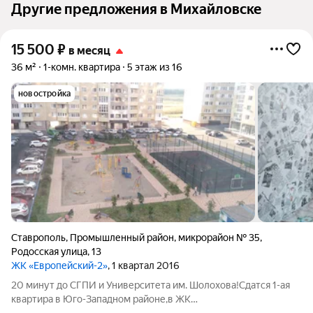
Другие предложения в Михайловске
15 500
₽
в месяц
36 м²
1-комн. квартира
5 этаж из 16
новостройка
Ставрополь
,
Промышленный район
,
микрорайон № 35
,
Родосская улица
,
13
ЖК «Европейский-2»
, 1 квартал 2016
20 минут до СГПИ и Университета им. Шолохова!Сдатся 1-ая
квартира в Юго-Западном районе,в ЖК