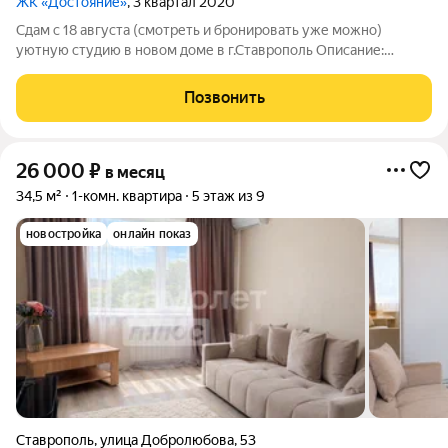
ЖК «Достояние»
, 3 квартал 2020
Сдам c 18 августа (смотреть и бронировать уже можно)
уютную студию в новом доме в г.Ставрополь Описание:
Квартира с панорамным видом Полностью готова к
проживанию хороший ремонт, современная отделка Вся
Позвонить
необходимая мебель и техника: Стиральная
26 000
₽
в месяц
34,5 м²
1-комн. квартира
5 этаж из 9
новостройка
онлайн показ
Ставрополь
,
улица Добролюбова
,
53