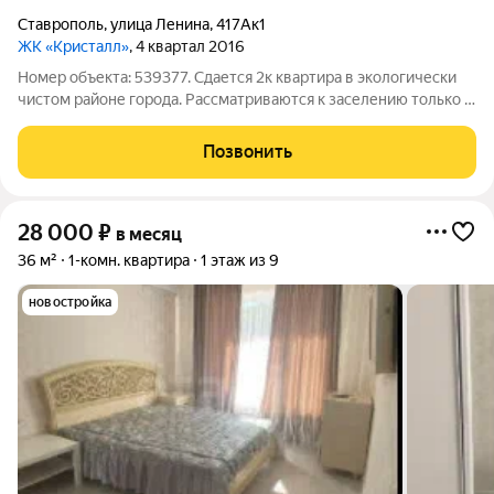
Ставрополь
,
улица Ленина
,
417Ак1
ЖК «Кристалл»
, 4 квартал 2016
Номер объекта: 539377. Сдается 2к квартира в экологически
чистом районе города. Рассматриваются к заселению только 2
девушки из Чечни. - улица Ленина 417а к1 (ЖК Кристалл,
кирпичный дом с закрытой территорией, индивидуальное
Позвонить
отопление, низкие
28 000
₽
в месяц
36 м²
1-комн. квартира
1 этаж из 9
новостройка