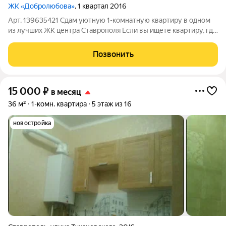
ЖК «Добролюбова»
, 1 квартал 2016
Арт. 139635421 Сдам уютную 1-комнатную квартиру в одном
из лучших ЖК центра Ставрополя Если вы ищете квартиру, где
действительно комфортно жить, этот вариант вам понравится
Дом расположен в тихом месте, вдали от шумных дорог, при
Позвонить
этом вся необходимая
15 000
₽
в месяц
36 м²
1-комн. квартира
5 этаж из 16
новостройка