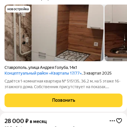
новостройка
Ставрополь
,
улица Андрея Голуба
,
14к1
Концептуальный район «Кварталы 17/77»
, 3 квартал 2025
Сдаётся 1-комнатная квартира № 515135, 36.2 м, на 5 этаже 16-
этажного дома. Собственник присутствует на показах.
Коммунальные платежи включены в стоимость. Счетчики
оплачиваются отдельно. По условиям проживания: можно с
Позвонить
детьми, можно с питомцами.
28 000
₽
в месяц