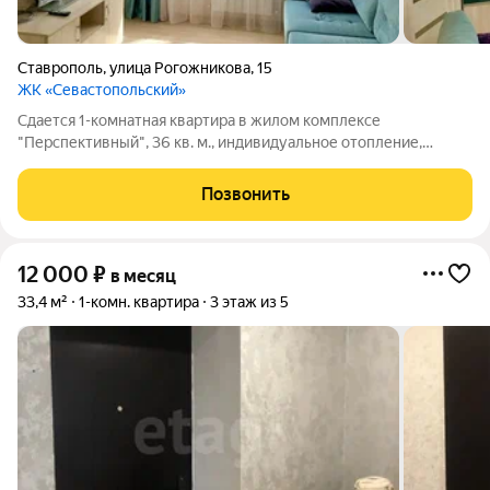
Ставрополь
,
улица Рогожникова
,
15
ЖК «Севастопольский»
Сдается 1-комнатная квартира в жилом комплексе
"Перспективный", 36 кв. м., индивидуальное отопление,
евроремонт, меблированная полностью с бытовой техникой,
жилая уютная квартира для семейной пары без детей, без
Позвонить
животных или одной работающей девушки
12 000
₽
в месяц
33,4 м²
1-комн. квартира
3 этаж из 5