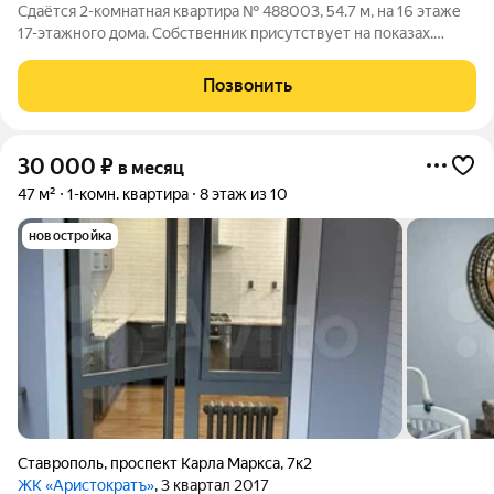
Сдаётся 2-комнатная квартира № 488003, 54.7 м, на 16 этаже
17-этажного дома. Собственник присутствует на показах.
Коммунальные платежи оплачиваются отдельно. Счетчики
оплачиваются отдельно. По условиям проживания: без детей,
Позвонить
без питомцев. Срок
30 000
₽
в месяц
47 м²
1-комн. квартира
8 этаж из 10
новостройка
Ставрополь
,
проспект Карла Маркса
,
7к2
ЖК «Аристократъ»
, 3 квартал 2017