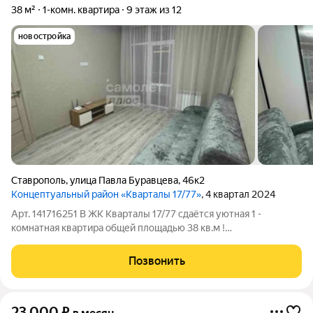
38 м²
1-комн. квартира
9 этаж из 12
новостройка
Ставрополь
,
улица Павла Буравцева
,
46к2
Концептуальный район «Кварталы 17/77»
, 4 квартал 2024
Арт. 141716251 В ЖК Кварталы 17/77 сдаётся уютная 1 -
комнатная квартира общей площадью 38 кв.м !
Индивидуальное отопление, тёплые полы ! Новый ремонт ! С
мебелью и техникой ! В новом доме престижного ЖК сдаётся
Позвонить
уютная квартира. Качественный свежий
23 000
₽