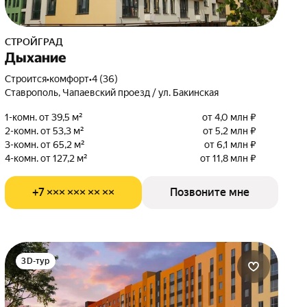
СТРОЙГРАД
Дыхание
Строится
•
комфорт
•
4 (36)
Ставрополь, Чапаевский проезд / ул. Бакинская
1-комн. от 39,5 м²
от 4,0 млн ₽
2-комн. от 53,3 м²
от 5,2 млн ₽
3-комн. от 65,2 м²
от 6,1 млн ₽
4-комн. от 127,2 м²
от 11,8 млн ₽
+7 ××× ××× ×× ××
Позвоните мне
3D-тур