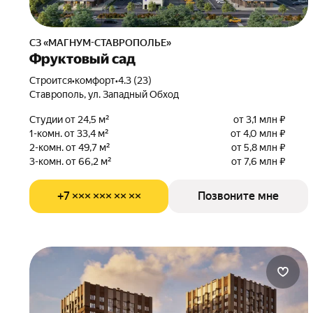
СЗ «МАГНУМ-СТАВРОПОЛЬЕ»
Фруктовый сад
Строится
•
комфорт
•
4.3 (23)
Ставрополь, ул. Западный Обход
Студии от 24,5 м²
от 3,1 млн ₽
1-комн. от 33,4 м²
от 4,0 млн ₽
2-комн. от 49,7 м²
от 5,8 млн ₽
3-комн. от 66,2 м²
от 7,6 млн ₽
+7 ××× ××× ×× ××
Позвоните мне