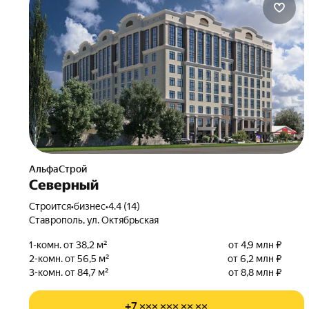
АльфаСтрой
Северный
Строится
•
бизнес
•
4.4 (14)
Ставрополь, ул. Октябрьская
1-комн. от 38,2 м²
от 4,9 млн ₽
2-комн. от 56,5 м²
от 6,2 млн ₽
3-комн. от 84,7 м²
от 8,8 млн ₽
+7 ××× ××× ×× ××