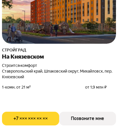
СТРОЙГРАД
На Князевском
Строится
•
комфорт
Ставропольский край, Шпаковский округ, Михайловск, пер.
Князевский
1-комн. от 21 м²
от 1,9 млн ₽
+7 ××× ××× ×× ××
Позвоните мне