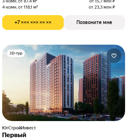
3-комн. от 87,4 м²
от 15,7 млн ₽
4-комн. от 118,1 м²
от 23,3 млн ₽
+7 ××× ××× ×× ××
Позвоните мне
3D-тур
ЮгСтройИнвест
Первый