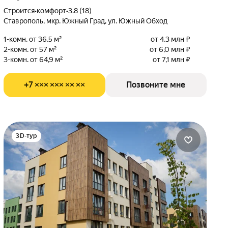
Строится
•
комфорт
•
3.8 (18)
Ставрополь, мкр. Южный Град, ул. Южный Обход
1-комн. от 36,5 м²
от 4,3 млн ₽
2-комн. от 57 м²
от 6,0 млн ₽
3-комн. от 64,9 м²
от 7,1 млн ₽
+7 ××× ××× ×× ××
Позвоните мне
3D-тур