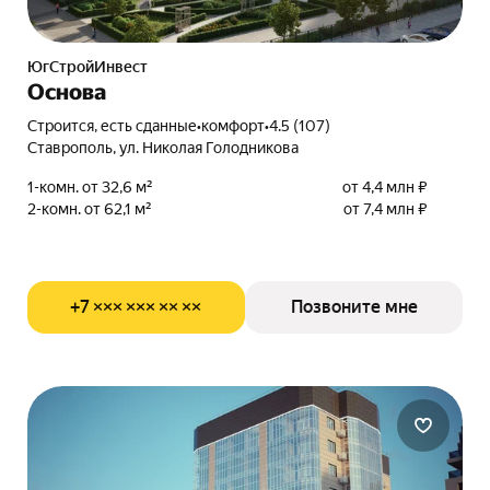
ЮгСтройИнвест
Основа
Строится, есть сданные
•
комфорт
•
4.5 (107)
Ставрополь, ул. Николая Голодникова
1-комн. от 32,6 м²
от 4,4 млн ₽
2-комн. от 62,1 м²
от 7,4 млн ₽
+7 ××× ××× ×× ××
Позвоните мне