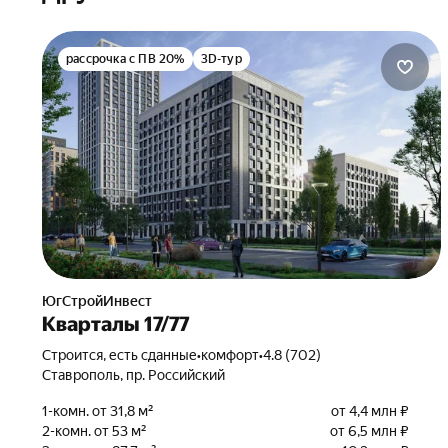
рассрочка с ПВ 20%
3D-тур
ЮгСтройИнвест
Кварталы 17/77
Строится, есть сданные
•
комфорт
•
4.8 (702)
Ставрополь, пр. Российский
1-комн. от 31,8 м²
от 4,4 млн ₽
2-комн. от 53 м²
от 6,5 млн ₽