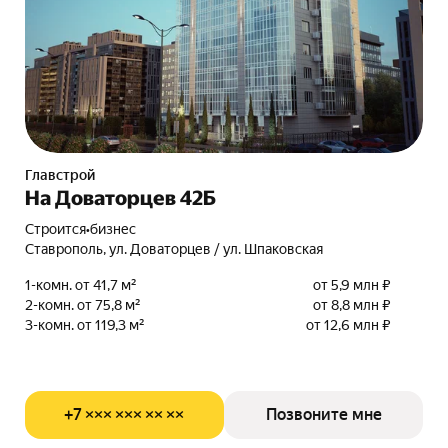
Главстрой
На Доваторцев 42Б
Строится
•
бизнес
Ставрополь, ул. Доваторцев / ул. Шпаковская
1-комн. от 41,7 м²
от 5,9 млн ₽
2-комн. от 75,8 м²
от 8,8 млн ₽
3-комн. от 119,3 м²
от 12,6 млн ₽
+7 ××× ××× ×× ××
Позвоните мне