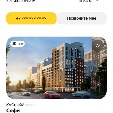
3-комн. от 84,2 м²
от 8,0 млн ₽
+7 ××× ××× ×× ××
Позвоните мне
3D-тур
ЮгСтройИнвест
Софи