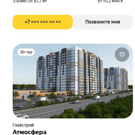
3-комн. от 87,7 м²
от 10,2 млн ₽
+7 ××× ××× ×× ××
Позвоните мне
3D-тур
Главстрой
Атмосфера