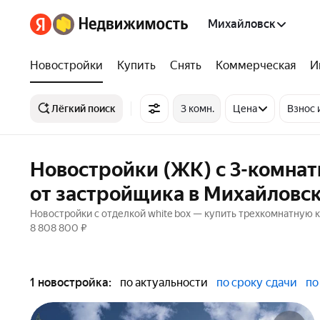
Михайловск
Новостройки
Купить
Снять
Коммерческая
И
Лёгкий поиск
3 комн.
Цена
Взнос 
Новостройки (ЖК) с 3-комнат
от застройщика в Михайловс
Новостройки с отделкой white box — купить трехкомнатную к
8 808 800 ₽
1 новостройка:
по актуальности
по сроку сдачи
по