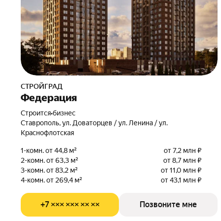
СТРОЙГРАД
Федерация
Строится
•
бизнес
Ставрополь, ул. Доваторцев / ул. Ленина / ул.
Краснофлотская
1-комн. от 44,8 м²
от 7,2 млн ₽
2-комн. от 63,3 м²
от 8,7 млн ₽
3-комн. от 83,2 м²
от 11,0 млн ₽
4-комн. от 269,4 м²
от 43,1 млн ₽
+7 ××× ××× ×× ××
Позвоните мне