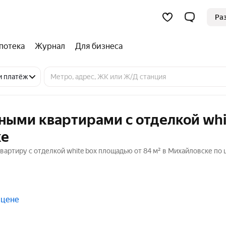
Ра
потека
Журнал
Для бизнеса
и платёж
ными квартирами с отделкой whi
ке
вартиру с отделкой white box площадью от 84 м² в Михайловске по 
 цене