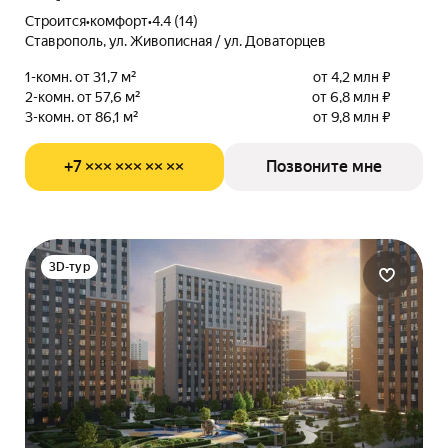
Строится
•
комфорт
•
4.4 (14)
Ставрополь, ул. Живописная / ул. Доваторцев
1-комн. от 31,7 м²
от 4,2 млн ₽
2-комн. от 57,6 м²
от 6,8 млн ₽
3-комн. от 86,1 м²
от 9,8 млн ₽
+7 ××× ××× ×× ××
Позвоните мне
3D-тур