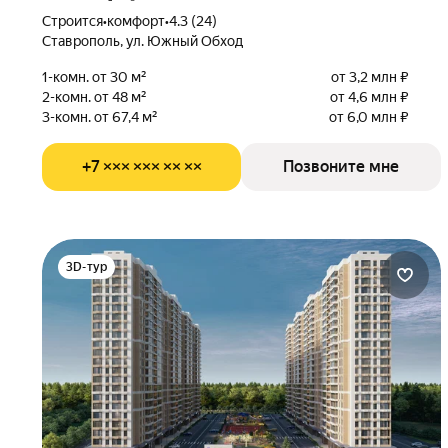
Строится
•
комфорт
•
4.3 (24)
Ставрополь, ул. Южный Обход
1-комн. от 30 м²
от 3,2 млн ₽
2-комн. от 48 м²
от 4,6 млн ₽
3-комн. от 67,4 м²
от 6,0 млн ₽
+7 ××× ××× ×× ××
Позвоните мне
3D-тур