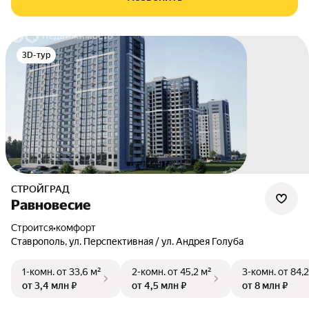
3D-тур
СТРОЙГРАД
Равновесие
Строится
•
комфорт
Ставрополь
,
ул. Перспективная / ул. Андрея Голуба
1-комн.
от 33,6 м²
2-комн.
от 45,2 м²
3-комн.
от 84,2
от 3,4 млн ₽
от 4,5 млн ₽
от 8 млн ₽