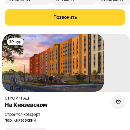
Позвонить
3D-тур
СТРОЙГРАД
На Князевском
Строится
•
комфорт
пер. Князевский