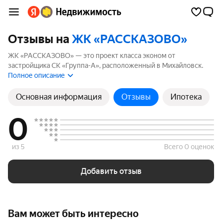
Отзывы на
ЖК «РАССКАЗОВО»
ЖК «РАССКАЗОВО» — это проект класса эконом от
застройщика СК «Группа-А», расположенный в Михайловск.
Комплекс включает 1 корпуса высотой до 18 этажей. Если вы
Полное описание
планируете купить квартиру в ЖК «РАССКАЗОВО»,
ознакомьтесь с отзывами покупателей и жителей района. Мы
Основная информация
Отзывы
Ипотека
рассчитали рейтинг на основе реальных отзывов, чтобы
помочь вам сделать правильный выбор.
0
из 5
Всего 0 оценок
Добавить отзыв
Вам может быть интересно