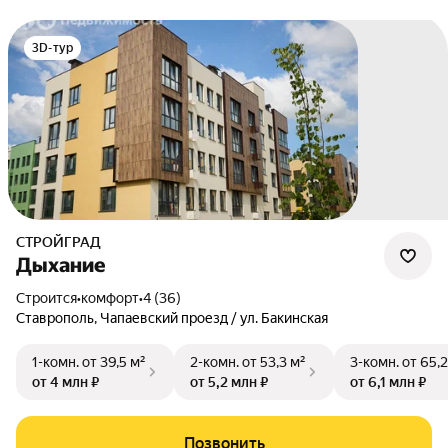
3D-тур
СТРОЙГРАД
Дыхание
Строится
•
комфорт
•
4 (36)
Ставрополь
,
Чапаевский проезд / ул. Бакинская
1-комн.
от 39,5 м²
2-комн.
от 53,3 м²
3-комн.
от 65,2
от 4 млн ₽
от 5,2 млн ₽
от 6,1 млн ₽
Позвонить