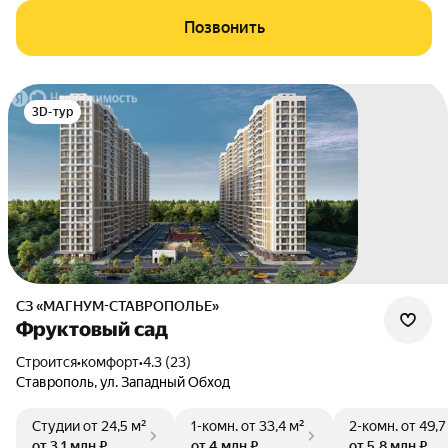
Позвонить
3D-тур
СЗ «МАГНУМ-СТАВРОПОЛЬЕ»
Фруктовый сад
Строится
•
комфорт
•
4.3 (23)
Ставрополь
,
ул. Западный Обход
Студии
от 24,5 м²
1-комн.
от 33,4 м²
2-комн.
от 49,7
от 3,1 млн ₽
от 4 млн ₽
от 5,8 млн ₽