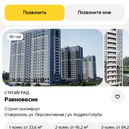
Позвонить
Позвоните мне
3D-тур
СТРОЙГРАД
Равновесие
Строится
•
комфорт
Ставрополь, ул. Перспективная / ул. Андрея Голуба
1-комн.
от 33,6 м²
2-комн.
от 45,2 м²
3-комн.
от 84,2