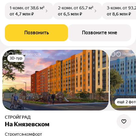
1-комн.
от 38,6 м²
2-комн.
от 65,7 м²
3-комн.
от 93,
от 4,7 млн ₽
от 6,5 млн ₽
от 8,6 млн ₽
Позвонить
Позвоните мне
3D-тур
ещё 2 фот
СТРОЙГРАД
На Князевском
Строится
•
комфорт