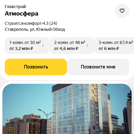
Главстрой
Атмосфера
Строится
•
комфорт
•
4.3 (24)
Ставрополь, ул. Южный Обход
1-комн.
от 30 м²
2-комн.
от 48 м²
3-комн.
от 67,4 м²
от 3,2 млн ₽
от 4,6 млн ₽
от 6 млн ₽
Позвонить
Позвоните мне