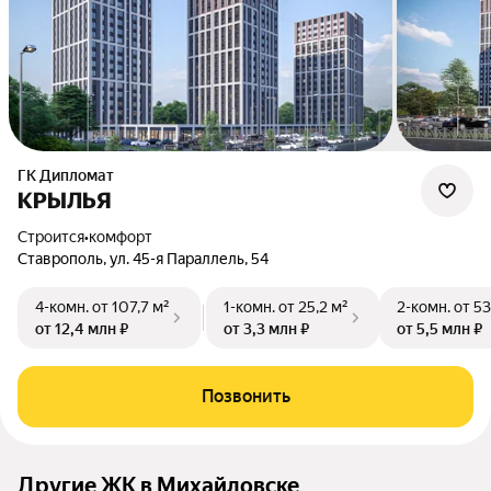
ГК Дипломат
КРЫЛЬЯ
Строится
•
комфорт
Ставрополь, ул. 45-я Параллель, 54
4-комн.
от 107,7 м²
1-комн.
от 25,2 м²
2-комн.
от 53
от 12,4 млн ₽
от 3,3 млн ₽
от 5,5 млн ₽
Позвонить
Другие ЖК в Михайловске