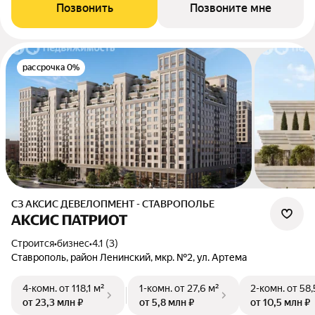
Позвонить
Позвоните мне
рассрочка 0%
СЗ АКСИС ДЕВЕЛОПМЕНТ - СТАВРОПОЛЬЕ
АКСИС ПАТРИОТ
Строится
•
бизнес
•
4.1 (3)
Ставрополь, район Ленинский, мкр. №2, ул. Артема
4-комн.
от 118,1 м²
1-комн.
от 27,6 м²
2-комн.
от 58,
от 23,3 млн ₽
от 5,8 млн ₽
от 10,5 млн ₽