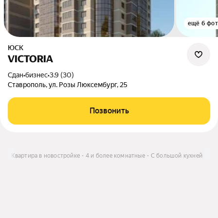
ещё 6 фо
ЮСК
VICTORIA
Сдан
•
бизнес
•
3.9 (30)
Ставрополь, ул. Розы Люксембург, 25
Позвонить
ть
Квартира в новостройке
4 и более комнатные
С большой кухней