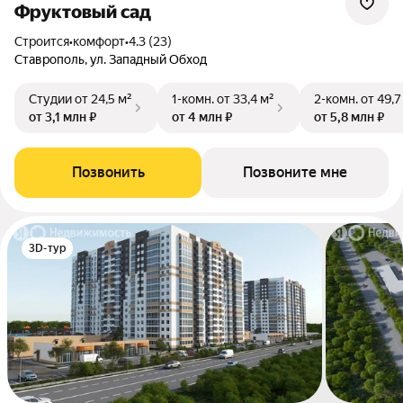
Фруктовый сад
Строится
•
комфорт
•
4.3 (23)
Ставрополь, ул. Западный Обход
Студии
от 24,5 м²
1-комн.
от 33,4 м²
2-комн.
от 49,7
от 3,1 млн ₽
от 4 млн ₽
от 5,8 млн ₽
Позвонить
Позвоните мне
3D-тур