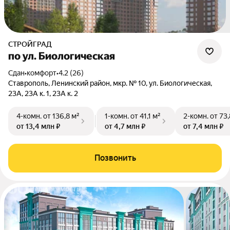
СТРОЙГРАД
по ул. Биологическая
Сдан
•
комфорт
•
4.2 (26)
Ставрополь, Ленинский район, мкр. № 10, ул. Биологическая,
23А, 23А к. 1, 23А к. 2
4-комн.
от 136,8 м²
1-комн.
от 41,1 м²
2-комн.
от 73,
от 13,4 млн ₽
от 4,7 млн ₽
от 7,4 млн ₽
Позвонить