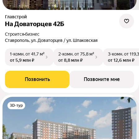
Главстрой
На Доваторцев 42Б
Строится
•
бизнес
Ставрополь, ул. Доваторцев / ул. Шпаковская
1-комн.
от 41,7 м²
2-комн.
от 75,8 м²
3-комн.
от 119,
от 5,9 млн ₽
от 8,8 млн ₽
от 12,6 млн ₽
Позвонить
Позвоните мне
3D-тур