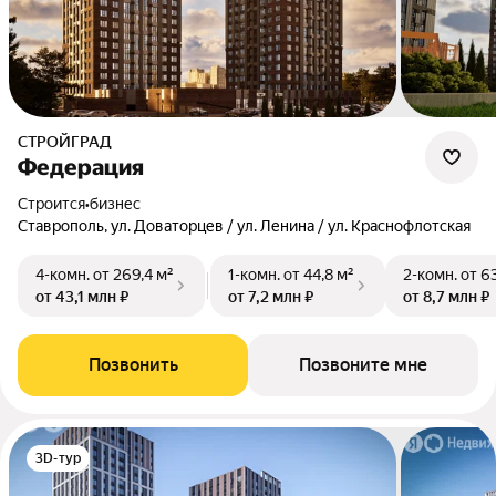
СТРОЙГРАД
Федерация
Строится
•
бизнес
Ставрополь, ул. Доваторцев / ул. Ленина / ул. Краснофлотская
4-комн.
от 269,4 м²
1-комн.
от 44,8 м²
2-комн.
от 6
от 43,1 млн ₽
от 7,2 млн ₽
от 8,7 млн ₽
Позвонить
Позвоните мне
3D-тур