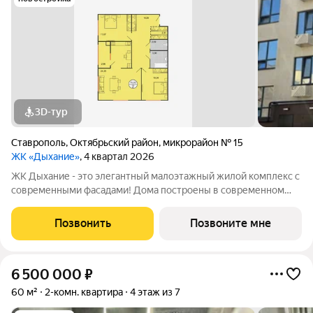
3D-тур
Ставрополь
,
Октябрьский район
,
микрорайон № 15
ЖК «Дыхание»
, 4 квартал 2026
ЖК Дыхание - это элегантный малоэтажный жилой комплекс с
современными фасадами! Дома построены в современном
стиле снаружи и досконально продуманы внутри! Богатое
разнообразие планировочных решений призвано
Позвонить
Позвоните мне
удовлетворить даже самого взыскательного
6 500 000
₽
60 м²
2-комн. квартира
4 этаж из 7