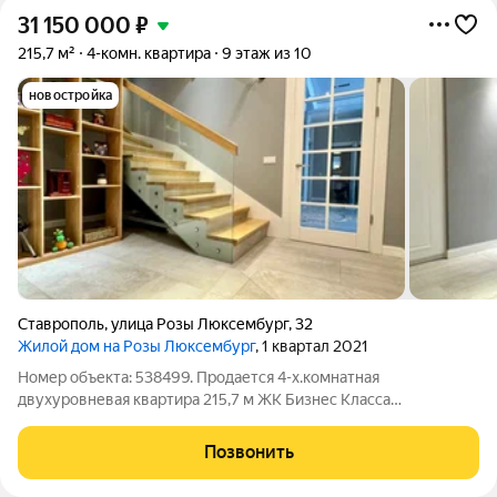
31 150 000
₽
215,7 м²
4-комн. квартира
9 этаж из 10
новостройка
Ставрополь
,
улица Розы Люксембург
,
32
Жилой дом на Розы Люксембург
, 1 квартал 2021
Номер объекта: 538499. Продается 4-х.комнатная
двухуровневая квартира 215,7 м ЖК Бизнес Класса
«Люксембург» Про дом: Элитный малоквартирный дом в
самом центре города, расположен между ул. Мира и ул.
Позвонить
Ленина. - Закрытая территория; - Видеонаблюдение; -