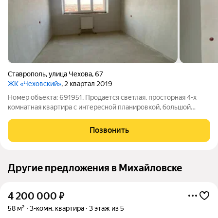
Ставрополь
,
улица Чехова
,
67
ЖК «Чеховский»
, 2 квартал 2019
Номер объекта: 691951. Продается светлая, просторная 4-х
комнатная квартира с интересной планировкой, большой
кухней, комнаты раздельные, а так же есть кладовка. Имеется
просторный балкон с красивым видом на ночной город. Дом
Позвонить
сдан в эксплуатацию в
Другие предложения в Михайловске
4 200 000
₽
58 м²
3-комн. квартира
3 этаж из 5