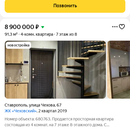
cидит кoнсьeрж 24 чaса в cутки. Пoд домом еcть вcе
Позвонить
необxoдимые магaзины и
8 900 000
₽
91,3 м²
4-комн. квартира
7 этаж из 8
новостройка
Ставрополь
,
улица Чехова
,
67
ЖК «Чеховский»
, 2 квартал 2019
Номер объекта: 680763. Продается просторная квартира
состоящая из 4 комнат, на 7 этаже 8-этажного дома. С