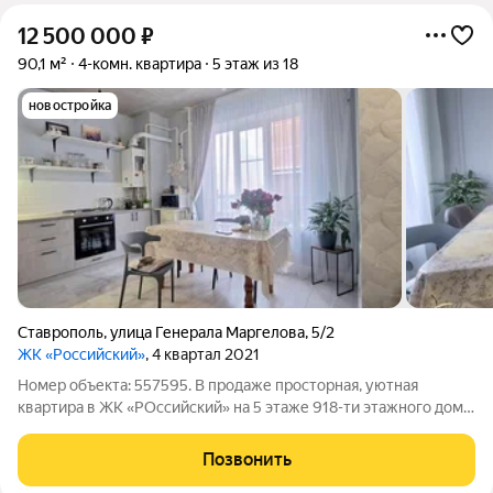
12 500 000
₽
90,1 м²
4-комн. квартира
5 этаж из 18
новостройка
Ставрополь
,
улица Генерала Маргелова
,
5/2
ЖК «Российский»
, 4 квартал 2021
Номер объекта: 557595. В продаже просторная, уютная
квартира в ЖК «РОссийский» на 5 этаже 918-ти этажного дома.
Общей площадью 90,1 кв. м.Дом и дворовая территория:
большое количество парковочных мест, детские площадки и
Позвонить
спортивные площадки во дворе