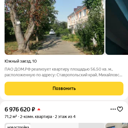
Южный заезд
,
10
ПАО ДОМ.РФ реализует квартиру площадью 56,50 кв. м.,
расположенную по адресу: Ставропольский край, Михайловск
г., Южный заезд,10. Информация об объекте: Один
собственник (юридическое лицо). Кадастровый номер объекта
Позвонить
недвижимости: 26:11:020152:729
6 976 620
₽
71,2 м²
2-комн. квартира
2 этаж из 4
новостройка