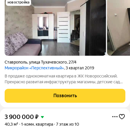
новостройка
Ставрополь
,
улица Тухачевского
,
27/4
Микрорайон «Перспективный»
, 3 квартал 2019
В продаже однокомнатная квартира в ЖК Новороссийский.
Прекрасно развитая инфраструктура: магазины, детские сады,
школы, Владимирская площадь, музей Россия моя история,
светомузыкальный фонтан, спортивный клуб Evo в пешей
Позвонить
доступности. Индивидуальное
3 900 000
₽
40,3 м²
1-комн. квартира
7 этаж из 10