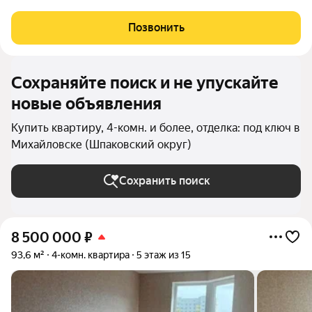
детьми. В шаговой доступности два дет/сада, школа 55 и 54,
Светомузыкальный фонтан, сквер Героев России, магазины,
Позвонить
кафе и многое другое. В квартире
Сохраняйте поиск и не упускайте
новые объявления
Купить квартиру, 4-комн. и более, отделка: под ключ в
Михайловске (Шпаковский округ)
Сохранить поиск
8 500 000
₽
93,6 м²
4-комн. квартира
5 этаж из 15