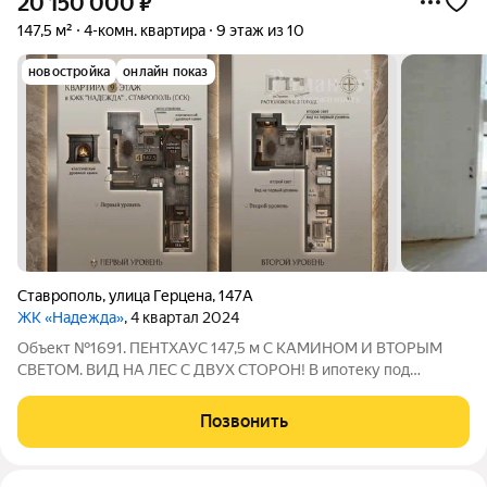
20 150 000
₽
147,5 м²
4-комн. квартира
9 этаж из 10
новостройка
онлайн показ
Ставрополь
,
улица Герцена
,
147А
ЖК «Надежда»
, 4 квартал 2024
Объект №1691. ПЕНТХАУС 147,5 м С КАМИНОМ И ВТОРЫМ
СВЕТОМ. ВИД НА ЛЕС С ДВУХ СТОРОН! В ипотеку под
6%Хотите жить в двухэтажном доме, но в центре города?
Представьте: вы заходите в гостиную свысотой потолков
Позвонить
почти 6 метров(это ВТОРОЙ СВЕТ!), и у вас