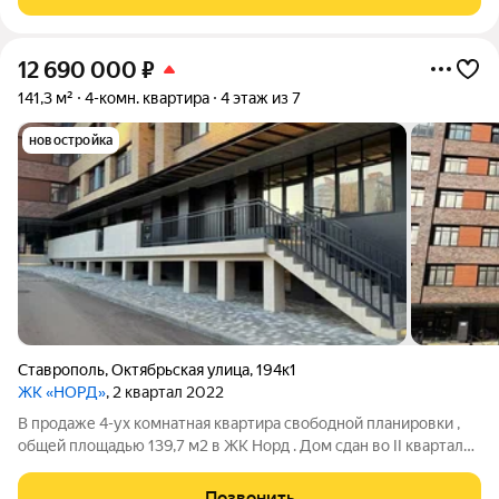
встроенная бытовая техника.
12 690 000
₽
141,3 м²
4-комн. квартира
4 этаж из 7
новостройка
Ставрополь
,
Октябрьская улица
,
194к1
ЖК «НОРД»
, 2 квартал 2022
В продаже 4-ух комнатная квартира свободной планировки ,
общей площадью 139,7 м2 в ЖК Норд . Дом сдан во II квартале
2022 года. Жилой комплекс НОРД состоит из 46-квартирного
жилого дома и отдельно стоящего паркинга с гаражами на 32
Позвонить