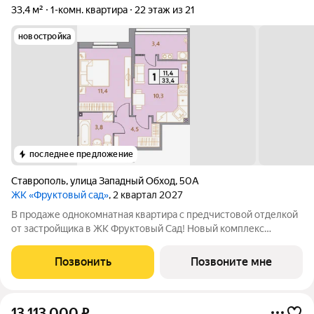
33,4 м²
1-комн. квартира
22 этаж из 21
новостройка
последнее предложение
Ставрополь
,
улица Западный Обход
,
50А
ЖК «Фруктовый сад»
, 2 квартал 2027
В продаже однокомнатная квартира с предчистовой отделкой
от застройщика в ЖК Фруктовый Сад! Новый комплекс
расположен по адресу г.Ставрополь, ул. Западный Обход 50а.
Жилой комплекс Фруктовый Сад - это уютный жилой комплекс
Позвонить
Позвоните мне
с развитой инфраструктурой
13 113 000
₽