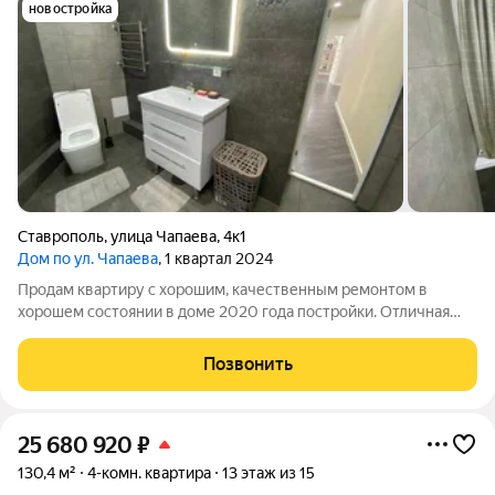
новостройка
Ставрополь
,
улица Чапаева
,
4к1
Дом по ул. Чапаева
, 1 квартал 2024
Продам квартиру с хорошим, качественным ремонтом в
хорошем состоянии в доме 2020 года постройки. Отличная
планировка: просторная кухня-гостиная и изолированная
спальня с гардеробной, большой совмещенный с/у. Ремонт
Позвонить
делали для себя. При продаже
25 680 920
₽
130,4 м²
4-комн. квартира
13 этаж из 15