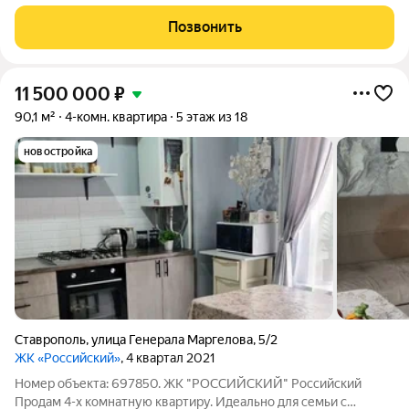
ИНДИВИДУАЛЬНЫМ ОТОПЛЕНИЕМ. Общая площадь
квартиры составляет 91.30 кв.м., а площадь кухни - 30.5 кв.м. В
Позвонить
квартире 2 с/у с ванной комнатой на
11 500 000
₽
90,1 м²
4-комн. квартира
5 этаж из 18
новостройка
Ставрополь
,
улица Генерала Маргелова
,
5/2
ЖК «Российский»
, 4 квартал 2021
Номер объекта: 697850. ЖК "РОССИЙСКИЙ" Российский
Продам 4-х комнатную квартиру. Идеально для семьи с