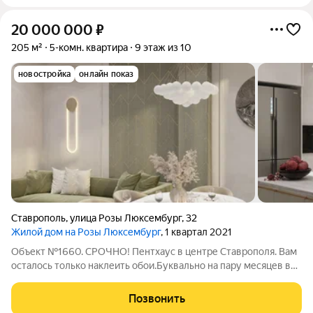
20 000 000
₽
205 м²
5-комн. квартира
9 этаж из 10
новостройка
онлайн показ
Ставрополь
,
улица Розы Люксембург
,
32
Жилой дом на Розы Люксембург
, 1 квартал 2021
Объект №1660. СРОЧНО! Пентхаус в центре Ставрополя. Вам
осталось только наклеить обои.Буквально на пару месяцев в
рекламе уникальный лот: ЖК «Люксембург», пентхаус в белой
коробке (стяжка+штукатурка+проводка). НО это не «просто
Позвонить
ремонт», это уже