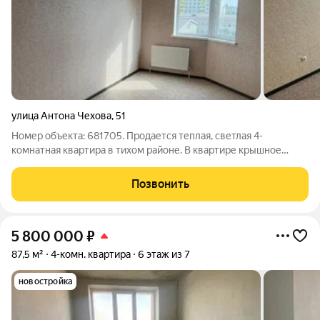
улица Антона Чехова
,
51
Номер объекта: 681705. Продается теплая, светлая 4-
комнатная квартира в тихом районе. В квартире крышное
отопление, электрическая плита, изолированные комнаты,
раздельный санузел. С одной стороны окна квартиры выходят
Позвонить
на 43 школу, рядом детский сад,
5 800 000
₽
87,5 м²
4-комн. квартира
6 этаж из 7
новостройка