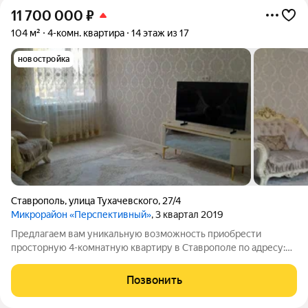
11 700 000
₽
104 м²
4-комн. квартира
14 этаж из 17
новостройка
Ставрополь
,
улица Тухачевского
,
27/4
Микрорайон «Перспективный»
, 3 квартал 2019
Предлагаем вам уникальную возможность приобрести
просторную 4-комнатную квартиру в Ставрополе по адресу:
Ставропольский край, г. Ставрополь, ул. Тухачевского, 27/4. Эта
квартира площадью 104 кв. метра идеально подойдет для
Позвонить
семейной жизни. С такой