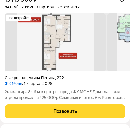
84,6 м²
2-комн. квартира
6 этаж из 12
новостройка
Ставрополь
,
улица Ленина
,
222
ЖК Mone
, 1 квартал 2026
2к квартира 84,6 м в центре города ЖК МОНЕ Дом сдан ниже
отдела продаж на 425 000р Семейная ипотека 6% Риэлторов
просьба не беспокоить Звоните согласуем удобное время для
просмотра квартиры Просторная квартира в центре города
Позвонить
рядом с