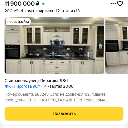
11 900 000
₽
200 м²
4-комн. квартира
12 этаж из 13
новостройка
Ставрополь
,
улица Пирогова
,
98/1
ЖК «Пирогова 98/1»
, 4 квартал 2008
Номер объекта: 553248. Если не дозвонились, пишите
сообщение. СРОЧНАЯ ПРОДАЖА!!! ТОРГ Реальному
покупателю!!!!!! Продается 4х комнатная- двухуровневая
квартира . Расположена на 12 и 13 этаже. 1 этаж - Большая
Позвонить
кухня , гостиная, санузел, спальня и