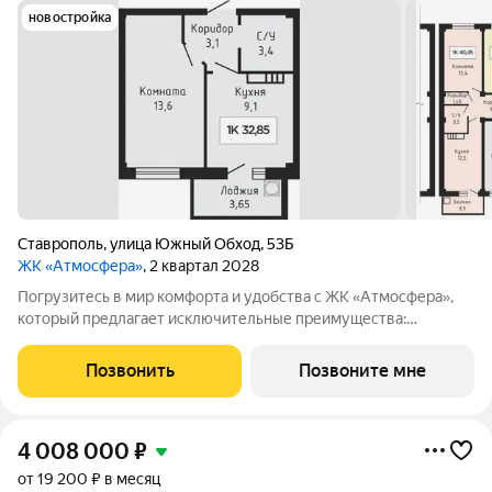
новостройка
Ставрополь
,
улица Южный Обход
,
53Б
ЖК «Атмосфера»
, 2 квартал 2028
Погрузитесь в мир комфорта и удобства с ЖК «Атмосфера»,
который предлагает исключительные преимущества:
Закрытая территория : Обеспечьте безопасность и уединение
для вашей семьи в уютной атмосфере. Индивидуальное
Позвонить
Позвоните мне
отопление и тёплый пол: Настройте
4 008 000
₽
от 19 200 ₽ в месяц