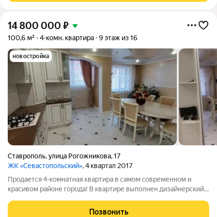
14 800 000
₽
100,6 м²
4-комн. квартира
9 этаж из 16
новостройка
Ставрополь
,
улица Рогожникова
,
17
ЖК «Севастопольский»
, 4 квартал 2017
Продается 4-комнатная квартира в самом современном и
красивом районе города! В квартире выполнен дизайнерский
ремонт с использованием дорогих материалов. Кухонный
гарнитур из массива (ясень), с каменной столешницей,
Позвонить