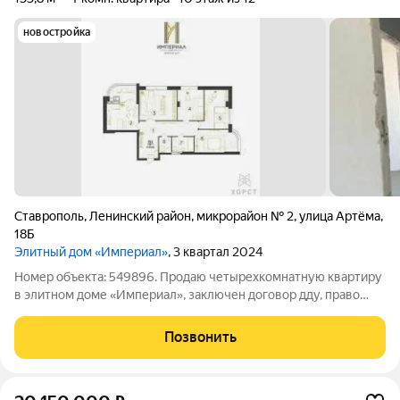
новостройка
Ставрополь
,
Ленинский район
,
микрорайон № 2
,
улица Артёма
,
18Б
Элитный дом «Империал»
, 3 квартал 2024
Номер объекта: 549896. Продаю четырехкомнатную квартиру
в элитном доме «Империал», заключен договор дду, право
еще не оформлено, в переписку смогу направить видео
квартиры. С риелторами не работаю. Прямая продажа.
Позвонить
Элитный дом Империал сданный дом в