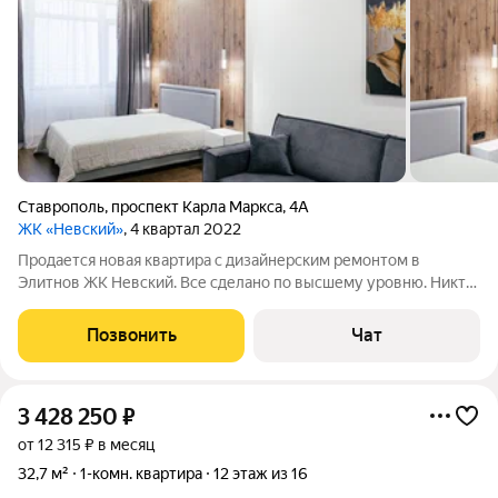
Ставрополь
,
проспект Карла Маркса
,
4А
ЖК «Невский»
, 4 квартал 2022
Продается новая квартира с дизайнерским ремонтом в
Элитнов ЖК Невский. Все сделано по высшему уровню. Никто
доселе не жил. Премиальная техника, посудомойка, вытяжка,
духовой шкаф, микроволновая печь, утюг, гладильная доска,
Позвонить
Чат
хорошая сантехника,
3 428 250
₽
от 12 315 ₽ в месяц
32,7 м²
1-комн. квартира
12 этаж из 16