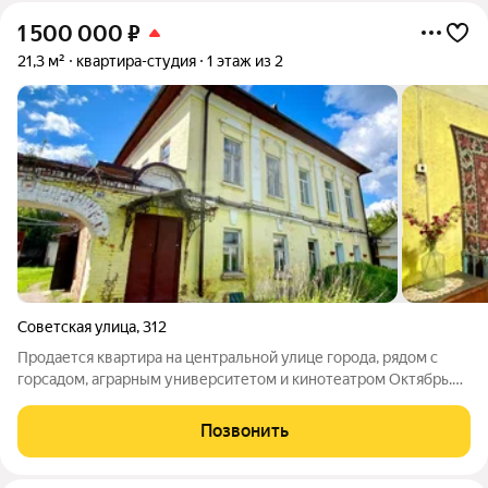
1 500 000
₽
21,3 м²
квартира-студия
1 этаж из 2
Советская улица
,
312
Продается квартира на центральной улице города, рядом с
горсадом, аграрным университетом и кинотеатром Октябрь.
Удачное расположение дома дает возможность использовать
данную квартиру и как жилое помещение, либо организацию
Позвонить
офиса. У дома своя