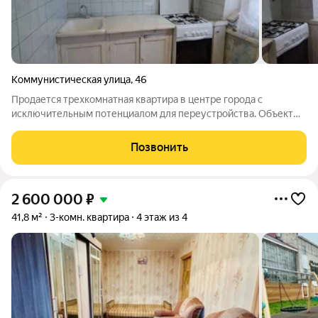
Коммунистическая улица
,
46
Продается трехкомнатная квартира в центре города с
исключительным потенциалом для переустройства. Объект
представляет собой сделку с одним совершеннолетним
собственником, без каких-либо обременений или долей.
Позвонить
Квартира расположена в кирпичном доме
2 600 000
₽
41,8 м²
3-комн. квартира
4 этаж из 4