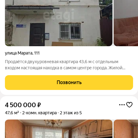
улица Марата
,
111
Продаётся двухуровневая квартира 43,6 м с отдельным
входом настоящая находка в самом центре города. Жилой
район развит: рядом ГАИ, магазины, аптеки, школы, детские
сады, спортивная школа и стадион «Локомотив». Остановки
Позвонить
транспорта в шаговой
4 500 000
₽
47,6 м²
2-комн. квартира
2 этаж из 5