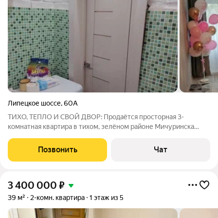
Липецкое шоссе
,
60А
ТИХО, ТЕПЛО И СВОЙ ДВОР: Продаётся просторная 3-
комнатная квартира в тихом, зелёном районе Мичуринска
Адрес: Липецкое шоссе, 60А Площадь: 60,1 м Дом: Кирпичный,
2 этажа (второй этаж) Год постройки: 1971 Цена: 3990000
Позвонить
Чат
(возможен торг) Рассмотрим
3 400 000
₽
39 м²
2-комн. квартира
1 этаж из 5