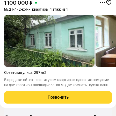
1 100 000
₽
55,2 м²
2-комн. квартира
1 этаж из 1
Советская улица
,
297кв2
В продаже объект со статусом квартира в одноэтажном доме
на две квартиры площадью 55 кв.м. Две комнаты, кухня, ванна ,
санузел. Отопление печное , но по улице идет газ, можно при
желании завести. Требуется ремонт. Квартира находится в
Позвонить
центре города