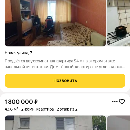
Новая улица
,
7
Продаётся двухкомнатная квартира 54 м на втором этаже
панельной пятиэтажки. Дом тёплый, квартира не угловая, окна
выходят на две стороны светло и просторно. Кухня удобная,
коридор широкий, санузел раздельный. Соседи дружелюбные,
Позвонить
подъезд содержится в
1 800 000
₽
43,6 м²
2-комн. квартира
2 этаж из 2