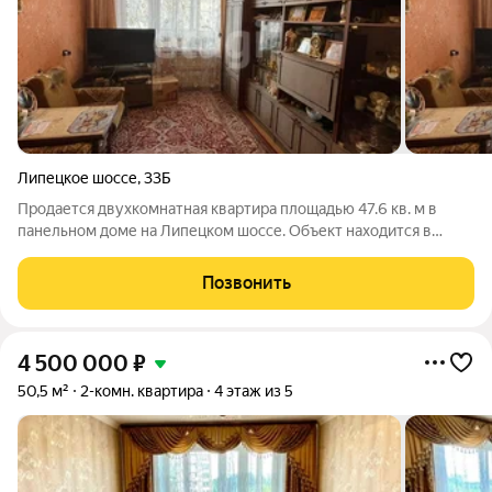
Липецкое шоссе
,
33Б
Продается двухкомнатная квартира площадью 47.6 кв. м в
панельном доме на Липецком шоссе. Объект находится в
собственности одного владельца, что гарантирует
юридическую чистоту и быструю сделку. Квартира полностью
Позвонить
готова к комфортному проживанию:
4 500 000
₽
50,5 м²
2-комн. квартира
4 этаж из 5