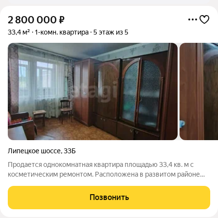
2 800 000
₽
33,4 м²
1-комн. квартира
5 этаж из 5
Липецкое шоссе
,
33Б
Продается однокомнатная квартира площадью 33,4 кв. м с
косметическим ремонтом. Расположена в развитом районе
Прогресс. Панельный дом обеспечивает надежную
звукоизоляцию и сохранение тепла. Квартира принадлежит
Позвонить
единственному собственнику, что