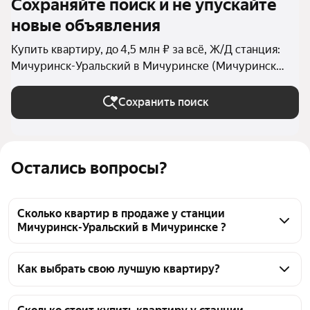
Сохраняйте поиск и не упускайте
новые объявления
Купить квартиру, до 4,5 млн ₽ за всё, Ж/Д станция:
Мичуринск-Уральский в Мичуринске (Мичуринск
(городской округ))
Сохранить поиск
Остались вопросы?
Сколько квартир в продаже у станции
Мичуринск-Уральский в Мичуринске ?
На Яндекс Недвижимости в продаже у станции 
Мичуринск-Уральский в Мичуринске 56 квартир, 
Как выбрать свою лучшую квартиру?
из них 3 объявления от собственников, 53 
Чтобы купить квартиру дешёвую у станции 
объявления от агентств