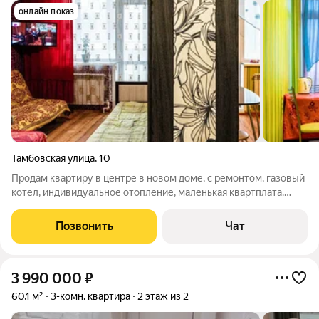
онлайн показ
Тамбовская улица
,
10
Продам квартиру в центре в новом доме, с ремонтом, газовый
котёл, индивидуальное отопление, маленькая квартплата.
Утеплили плиту пола со стороны подвала. Балкон 7 метров.
Позвонить
Чат
3 990 000
₽
60,1 м²
3-комн. квартира
2 этаж из 2