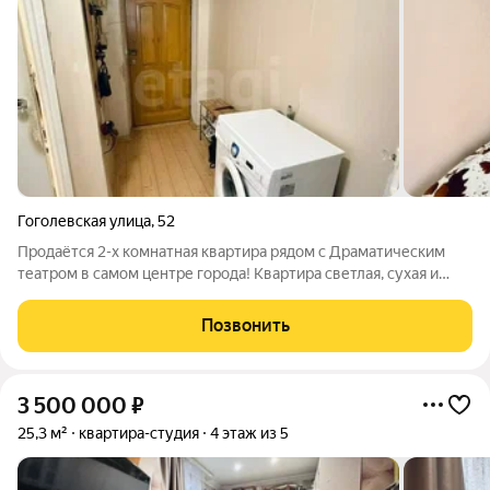
Гоголевская улица
,
52
Продаётся 2-х комнатная квартира рядом с Драматическим
театром в самом центре города! Квартира светлая, сухая и
очень тёплая (первая от котельной). В ней выполнен простой
косметический ремонт, что позволит вам обустроить
Позвонить
пространство по своему
3 500 000
₽
25,3 м²
квартира-студия
4 этаж из 5