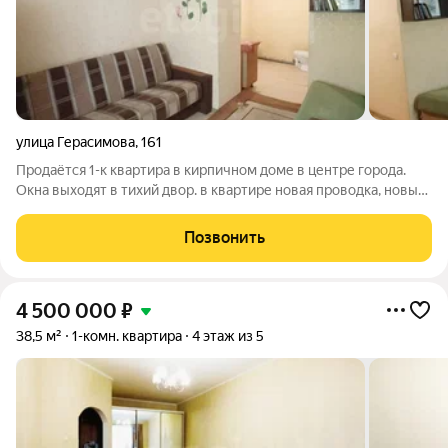
улица Герасимова
,
161
Продаётся 1-к квартира в кирпичном доме в центре города.
Окна выходят в тихий двор. в квартире новая проводка, новые
трубы, центральное водоснабжение и канализация. Общая
площадь квартиры 21,3м2. Юридическая чистота. Сделку
Позвонить
сопровождает Елена
4 500 000
₽
38,5 м²
1-комн. квартира
4 этаж из 5