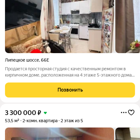
Липецкое шоссе
,
66Е
Продается просторная студия с качественным ремонтом в
кирпичном доме, расположенная на 4 этаже 5-этажного дома.
Квартира полностью готова к проживанию: проведен
капитальный ремонт с заменой всех инженерных
Позвонить
коммуникаций, включая электропроводку,
3 300 000
₽
53,5 м²
2-комн. квартира
2 этаж из 5