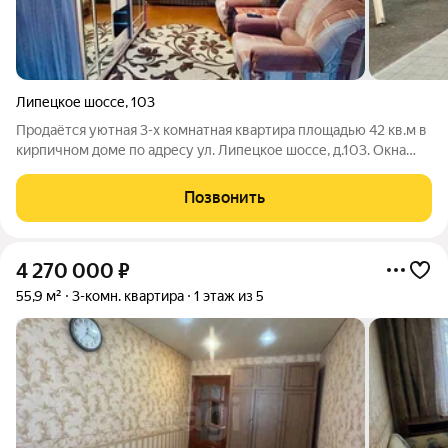
Липецкое шоссе
,
103
Продаётся уютная 3-х комнатная квартира площадью 42 кв.м в
кирпичном доме по адресу ул. Липецкое шоссе, д.103. Окна
выходят на солнечную сторону, подъезд чистый и ухоженный.
Квартира в хорошем состоянии, с/у в плитке, некоторые
Позвонить
комнаты требуют
4 270 000
₽
55,9 м²
3-комн. квартира
1 этаж из 5