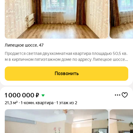
Липецкое шоссе
,
47
Продается светлая двухкомнатная квартира площадью 50,5 кв.
м в кирпичном пятиэтажном доме по адресу Липецкое шоссе,
д. 47. Объект расположен на четвертом этаже, окна выходят на
две стороны, что обеспечивает хорошую инсоляцию и
Позвонить
естественную
1 000 000
₽
21,3 м²
1-комн. квартира
1 этаж из 2