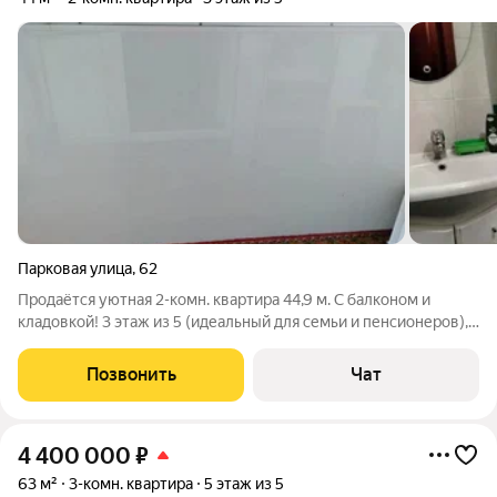
Парковая улица
,
62
Продаётся уютная 2-комн. квартира 44,9 м. С балконом и
кладовкой! 3 этаж из 5 (идеальный для семьи и пенсионеров),
тихий зеленый двор. Почему это лучший вариант для жизни:
Никаких вложений: Год назад заменили радиаторы в квартире
Позвонить
Чат
тепло и уютно.
4 400 000
₽
63 м²
3-комн. квартира
5 этаж из 5