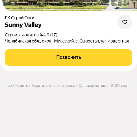
ГК Строй Сити
Sunny Valley
Строится
•
элитный
•
4.6 (17)
Челябинская обл., округ Миасский, с. Сыростан, ул. Известная
Позвонить
Миассе
Купить
Квартира в новостройке
Однокомнатные
2027 год