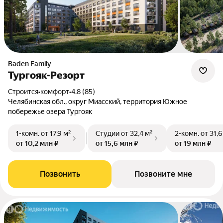
Baden Family
Тургояк-Резорт
Строится
•
комфорт
•
4.8 (85)
Челябинская обл., округ Миасский, территория Южное
побережье озера Тургояк
1-комн.
от 17,9 м²
Студии
от 32,4 м²
2-комн.
от 31,6
от 10,2 млн ₽
от 15,6 млн ₽
от 19 млн ₽
Позвонить
Позвоните мне