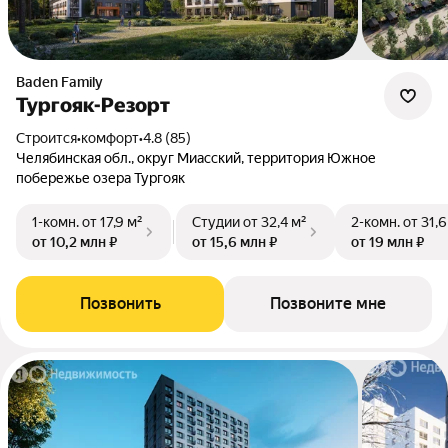
Baden Family
Тургояк-Резорт
Строится
•
комфорт
•
4.8 (85)
Челябинская обл., округ Миасский, территория Южное
побережье озера Тургояк
1-комн.
от 17,9 м²
Студии
от 32,4 м²
2-комн.
от 31,6
от 10,2 млн ₽
от 15,6 млн ₽
от 19 млн ₽
Позвонить
Позвоните мне