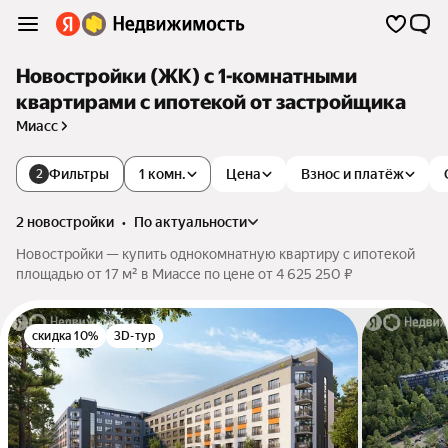
Новостройки (ЖК) с 1-комнатными
квартирами с ипотекой от застройщика
Миасс
Фильтры
1 комн.
Цена
Взнос и платёж
2
2 новостройки
•
по актуальности
Новостройки — купить однокомнатную квартиру с ипотекой
площадью от 17 м² в Миассе по цене от 4 625 250 ₽
скидка 10%
3D-тур