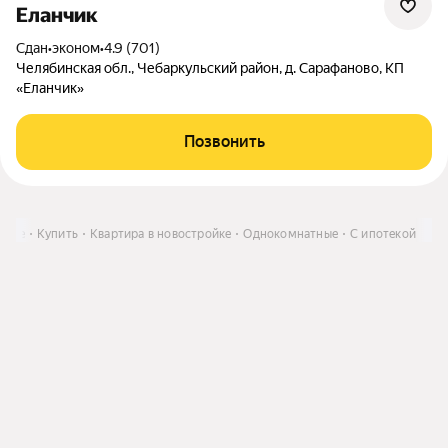
Еланчик
Сдан
•
эконом
•
4.9 (701)
Челябинская обл., Чебаркульский район, д. Сарафаново, КП
«Еланчик»
Позвонить
ассе
Купить
Квартира в новостройке
Однокомнатные
С ипотекой