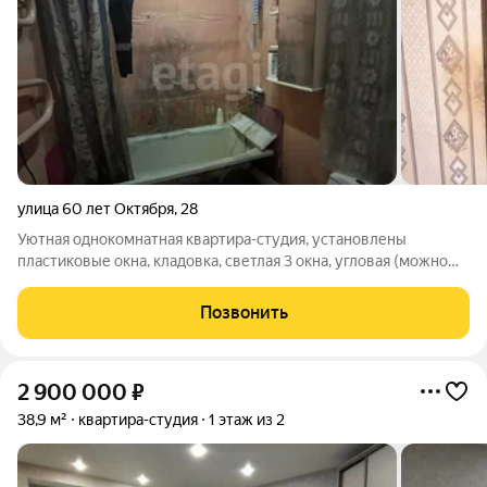
улица 60 лет Октября
,
28
Уютная однокомнатная квартира-студия, установлены
пластиковые окна, кладовка, светлая 3 окна, угловая (можно
сделать отдельный вход). В районе Мебельной фабрики, рядом
остановка, рядом магазины, озеро Ильменское. угловой
Позвонить
подъезд. состояние жилое,
2 900 000
₽
38,9 м²
квартира-студия
1 этаж из 2