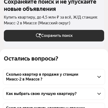
Сохраняйте поиск и не упускайте
новые объявления
Купить квартиру, до 4,5 млн ₽ за всё, Ж/Д станция:
Миасс-2 в Миассе (Миасский округ)
Сохранить поиск
Остались вопросы?
Сколько квартир в продаже у станции
Миасс-2 в Миассе ?
На Яндекс Недвижимости в продаже у станции 
Миасс-2 в Миассе 59 квартир, из них 59 
Как выбрать свою лучшую квартиру?
объявлений от агентств
Чтобы купить квартиру дешёвую у станции 