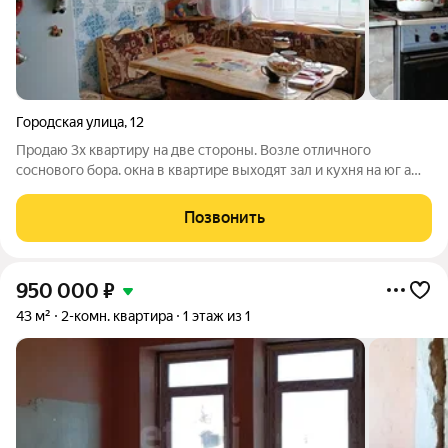
Городская улица
,
12
Продаю 3х квартиру на две стороны. Возле отличного
соснового бора. окна в квартире выходят зал и кухня на юг а
спальня на север. В квартире косметичке ремонт. Полы
ровные , стены ровные .На кухне натяжной потолок. Балкон
Позвонить
застеклён .Сан узел
950 000
₽
43 м²
2-комн. квартира
1 этаж из 1