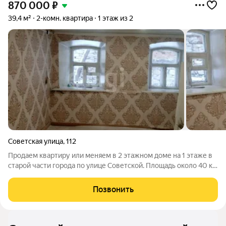
870 000
₽
39,4 м²
2-комн. квартира
1 этаж из 2
Советская улица
,
112
Продаем квартиру или меняем в 2 этажном доме на 1 этаже в
старой части города по улице Советской. Площадь около 40 кв.
Сделан косметический ремонт, натяжные потолки, на полу
линолеум. Отопление печное, есть общий двор, закрыт
Позвонить
воротами. В шаговой