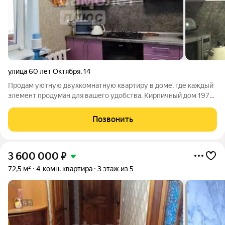
улица 60 лет Октября
,
14
Продам уютную двухкомнатную квартиру в доме, где каждый
элемент продуман для вашего удобства. Кирпичный дом 1976
года постройки это проверенная временем надёжность,
отличная шумо и теплоизоляция. Здесь вы сможете по-
Позвонить
настоящему расслабиться после
3 600 000
₽
72,5 м²
4-комн. квартира
3 этаж из 5