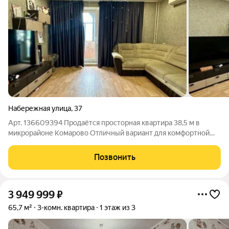
Набережная улица
,
37
Арт. 136609394 Продаётся просторная квартира 38,5 м в
микрорайоне Комарово Отличный вариант для комфортной
жизни, сдачи в аренду или выгодной инвестиции. Общая
площадь: 38,5 м Этаж: 5 из 10 Раздельный санузел
Позвонить
Застеклённый балкон с шикарным видом
3 949 999
₽
65,7 м²
3-комн. квартира
1 этаж из 3