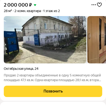
2 000 000
₽
28 м²
2-комн. квартира
1 этаж из 2
Октябрьская улица
,
24
Продаю 2 квартиры объединенные в одну 5 комнатную общей
площадью 47,1 кв.м. Одна квартира площадью 28,1 кв.м, вторая
19 кВ.м. Расположена квартира по адресу: город Миасс старая
часть ул. Октябрьская. Отличная придомовая территория с
Позвонить
собственным