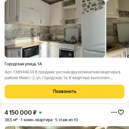
Городская улица
,
1А
Арт. 138944634 В продаже уютная двухкомнатная квартира в
районе Миасс-2, ул. Городская, 1а. В квартире выполнен
свежий косметический ремонт: натяжные потолки, свежие
обои, в комнатах на полу ламинат, в кухне - линолеум.
Позвонить
Установлен новый кухонный
4 150 000
₽
38,5 м²
1-комн. квартира
5 этаж из 10