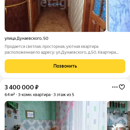
улица Дунаевского
,
50
Продается светлая, просторная, уютная квартира
расположенная по адресу: ул.Дунаевского, д.50. Квартира
расположена нa 3 этаже пятиэтажного дома, с шикарным
видом нa Уральские горы, в экологически чистом районе
Позвонить
г.Миасса. Удобная планировка, комнаты
3 400 000
₽
64 м²
3-комн. квартира
3 этаж из 5