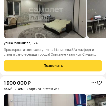
улица Малышева
,
52А
Просторная и светлая студия на Малышева 52а комфорт и
стиль в самом сердце города! Описание квартиры Студия
площадью 38,9 кв.м с удачной планировкой. Выполнен
качественный ремонт: установлена надежная входная дверь,
Позвонить
натяжные потолки по всей квартире
1 900 000
₽
44 м²
2-комн. квартира
1 этаж из 1