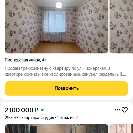
Пионерская улица
,
41
Продам трехкомнатную квартиру по ул.Пионерская. В
квартире комнаты все изолированные, санузел раздельный,
кухня просторная 9м.кв., большая лоджия застекленная
евроокнами. Квартира очень светлая и теплая, окна двух
Позвонить
комнат выходят на восток, зал и
2 100 000
₽
29,5 м²
квартира-студия
1 этаж из 2