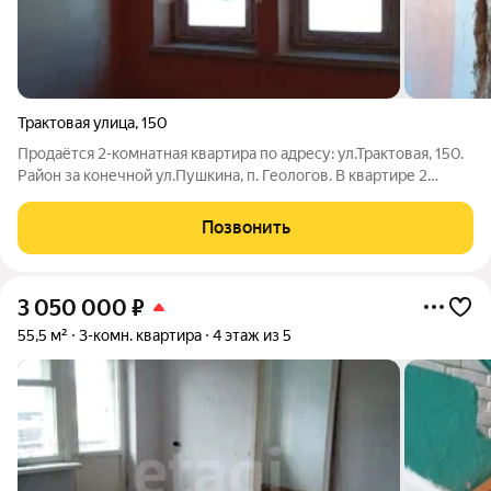
Трактовая улица
,
150
Продаётся 2-комнатная квартира по адресу: ул.Трактовая, 150.
Район за конечной ул.Пушкина, п. Геологов. В квартире 2
комнаты и кухня, требует ремонта, отопление печное.
Установлены новые евроокна, высокие потолки. Туалет на
Позвонить
улице, газовая труба рядом
3 050 000
₽
55,5 м²
3-комн. квартира
4 этаж из 5