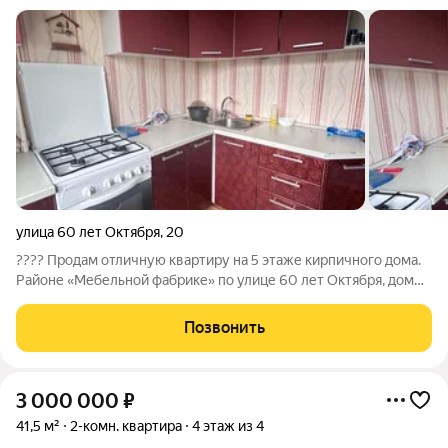
улица 60 лет Октября
,
20
???? Продам отличную квартиру на 5 этаже кирпичного дома.
Районе «Мебельной фабрике» по улице 60 лет Октября, дом
20. Рядом с центром города и чистым воздухом. Квартира
теплая, светлая, с хорошим ремонтом и удобной планировкой
Позвонить
на две стороны. В ней
3 000 000
₽
41,5 м²
2-комн. квартира
4 этаж из 4