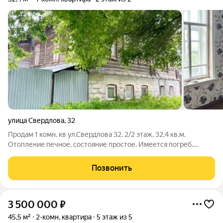
улица Свердлова
,
32
Продам 1 комн. кв ул.Свердлова 32. 2/2 этаж, 32,4 кв.м.
Отопление печное, состояние простое. Имеется погреб.
Большой огороженный двор + земельный участок под огород.
Развитая инфраструктура, центр старой части, всё в шаговой
Позвонить
доступности Один
3 500 000
₽
45,5 м²
2-комн. квартира
5 этаж из 5