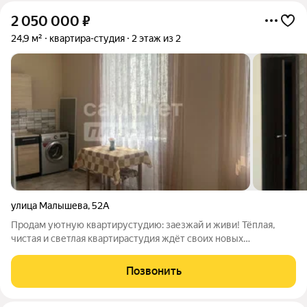
2 050 000
₽
24,9 м²
квартира-студия
2 этаж из 2
улица Малышева
,
52А
Продам уютную квартирустудию: заезжай и живи! Тёплая,
чистая и светлая квартирастудия ждёт своих новых
владельцев! Квартира не угловая, все окна выходят на одну
сторону в помещении всегда много естественного света.
Позвонить
Выполнен качественный