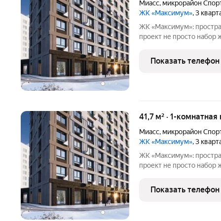
Миасс
,
микрорайон Спор
ЖК «Максимум»
, 3 квар
ЖК «Максимум»: простра
проект не просто набор жилых домов, а продуманная среда, где
учтены все нюансы повс
познакомиться с жилым 
Показать телефон
внимание к деталям вых
41,7 м² · 1-комнатная
Миасс
,
микрорайон Спор
ЖК «Максимум»
, 3 квар
ЖК «Максимум»: простра
проект не просто набор жилых домов, а продуманная среда, где
учтены все нюансы повс
познакомиться с жилым
Показать телефон
выделяется комплекс: -