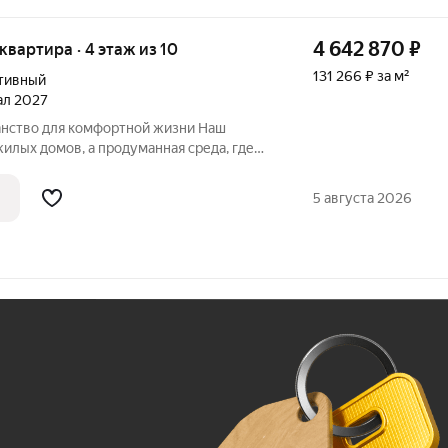
4 642 870
₽
 квартира · 4 этаж из 10
131 266 ₽ за м²
тивный
тал 2027
нство для комфортной жизни Наш
едневной жизни. Приглашаем
 комплексом «Максимум». Чем
5 августа 2026
Ж