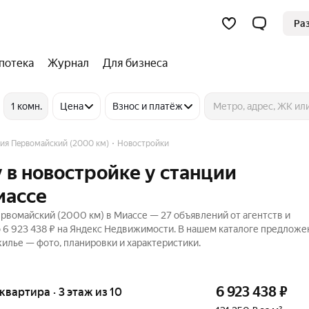
Ра
потека
Журнал
Для бизнеса
1 комн.
Цена
Взнос и платёж
ия Первомайский (2000 км)
Новостройки
 в новостройке у станции
иассе
рвомайский (2000 км) в Миассе — 27 объявлений от агентств и
о 6 923 438 ₽ на Яндекс Недвижимости. В нашем каталоге предложе
жилье — фото, планировки и характеристики.
6 923 438
₽
 квартира · 3 этаж из 10