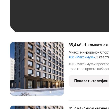
До 30 тыс. ₽
До 50 тыс. ₽
До 70 тыс. ₽
Больше 100 тыс. ₽
35,4 м² · 1-комнатная
Миасс
,
микрорайон Спор
ЖК «Максимум»
, 3 квар
ЖК «Максимум»: простра
проект не просто набор жилых домов, а продуманная среда, где
учтены все нюансы повс
познакомиться с жилым
Показать телефон
выделяется комплекс: -
41,7 м² · 1-комнатная