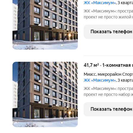
ЖК «Максимум»
, 3 квар
ЖК «Максимум»: простра
проект не просто жилой комплекс, а продуманная среда, где
учтены все нюансы повс
познакомиться с ЖК «Мак
Показать телефон
заботой о жителях. Чем
41,7 м² · 1-комнатная
Миасс
,
микрорайон Спор
ЖК «Максимум»
, 3 квар
ЖК «Максимум»: простра
проект не просто набор жилых домов, а продуманная среда, где
учтены все нюансы повс
познакомиться с ЖК «Мак
Показать телефон
на удобство будущих