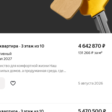
До 100 тыс. ₽
4 642 870
₽
 квартира · 3 этаж из 10
131 266 ₽ за м²
тивный
тал 2027
нство для комфортной жизни Наш
едневной жизни. Приглашаем
 комплексом «Максимум». Чем
5 августа 2026
5 470 500
₽
 квартира · 3 этаж из 10