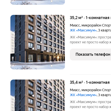
35,2 м² · 1-комнатная
Миасс
,
микрорайон Спор
ЖК «Максимум»
, 3 квар
ЖК «Максимум»: простра
проект не просто набор жилых домов, а продуманная среда, где
учтены все нюансы повс
познакомиться с жилым
Показать телефон
выделяется комплекс: -
35,4 м² · 1-комнатная
Миасс
,
микрорайон Спор
ЖК «Максимум»
, 3 квар
ЖК «Максимум»: простра
проект не просто набор жилых домов, а продуманная среда, где