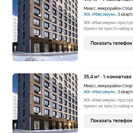
Миасс
,
микрорайон Спор
ЖК «Максимум»
, 3 квар
ЖК «Максимум»: простра
проект не просто набор жилых домов, а продуманная среда, где
учтены все нюансы повс
познакомиться с жилым 
Показать телефон
внимание к деталям вых
35,4 м² · 1-комнатная
Миасс
,
микрорайон Спор
ЖК «Максимум»
, 3 квар
ЖК «Максимум»: простра
проект не просто набор жилых домов, а продуманная среда, где
учтены все нюансы повс
познакомиться с жилым
Показать телефон
выделяется комплекс: -