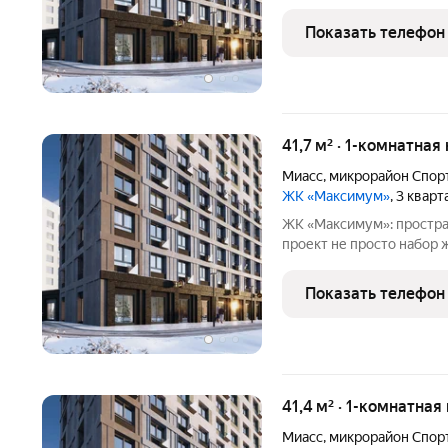
учтены все нюансы повс
познакомиться с ЖК «Мак
Показать телефон
на удобство и комфорт
41,7 м² · 1-комнатная
Миасс
,
микрорайон Спор
ЖК «Максимум»
, 3 квар
ЖК «Максимум»: простра
проект не просто набор жилых домов, а продуманная среда, где
учтены все нюансы повс
познакомиться с ЖК «Мак
Показать телефон
на удобство будущих
41,4 м² · 1-комнатная
Миасс
,
микрорайон Спор