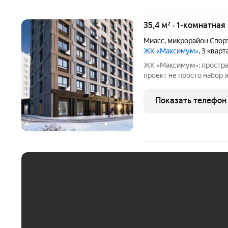
35,4 м² · 1-комнатная
Миасс
,
микрорайон Спор
ЖК «Максимум»
, 3 квар
ЖК «Максимум»: простра
проект не просто набор жилых домов, а продуманная среда, где
учтены все нюансы повс
познакомиться с жилым
Показать телефон
выделяется комплекс: -
ЕЖЕМЕСЯЧНЫЙ ПЛАТЁ