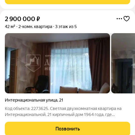
(панельный дом, 2016 г.
2 900 000
₽
42 м²
2-комн. квартира
3 этаж из 5
Интернациональная улица
,
21
Код объекта: 2273625. Светлая двухкомнатная квартира на
Интернациональной, 21 кирпичный дом 1964 года, где
сохраняются тепло и спокойная городская атмосфера.
Ощущение простора за счёт удачной планировки и больших
Позвонить
жилых комнат: общая площадь 42 м,