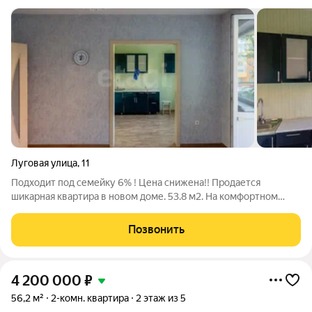
Луговая улица
,
11
Подходит под семейку 6% ! Цена снижена!! Продается
шикарная квартира в новом доме. 53.8 м2. На комфортном
втором этаже. Стены выровнены, сантехника новая, везде
установлены пластиковые окна . Балкон выходит во двор.
Позвонить
Квартира находится в тихом районе.
4 200 000
₽
56,2 м²
2-комн. квартира
2 этаж из 5