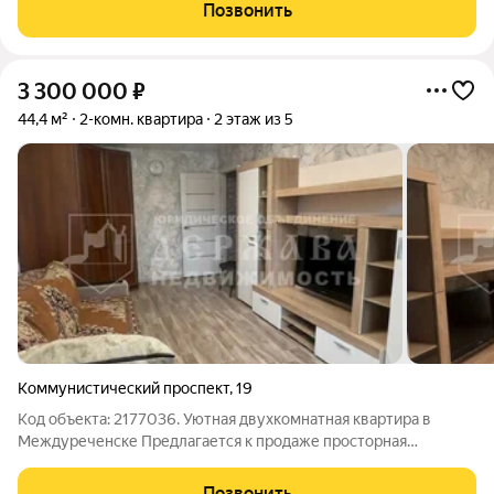
натяжные по всей квартире. Отопление поменяно .Стены
Позвонить
выровненные оклеенные обоями, на
3 300 000
₽
44,4 м²
2-комн. квартира
2 этаж из 5
Коммунистический проспект
,
19
Код объекта: 2177036. Уютная двухкомнатная квартира в
Междуреченске Предлагается к продаже просторная
двухкомнатная квартира площадью 44,4 кв. м на проспекте
Коммунистическом 19 . Дом панельный, пятиэтажный,
Позвонить