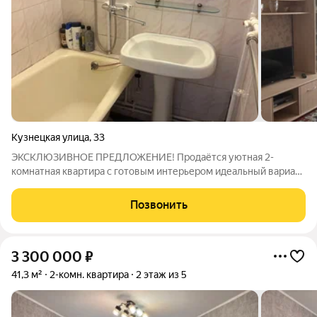
Кузнецкая улица
,
33
ЭКСКЛЮЗИВНОЕ ПРЕДЛОЖЕНИЕ! Продаётся уютная 2-
комнатная квартира с готовым интерьером идеальный вариант
для комфортной жизни или быстрой покупки в ипотеку. Один
собственник с 2017 года прозрачная и надёжная история
Позвонить
квартиры Полностью готова к
3 300 000
₽
41,3 м²
2-комн. квартира
2 этаж из 5