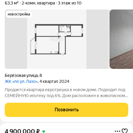
63,3 м²
2-комн. квартира
3 этаж из 10
новостройка
Берёзовая улица
,
8
ЖК «по ул. Лазо»
, 4 квартал 2024
Продается квартира евротрешка в новом доме. Подходит под
СЕМЕЙНУЮ ипотеку под 6%. Дом расположен в живописном
месте. Рядом дамба для прогулок, городской парк, площадь
весенняя. В квартире ремонт от застройщика - на полу
Позвонить
линолеум, на стенах обои,
4 900 000
₽