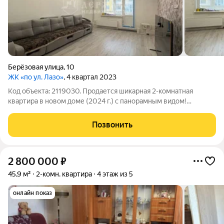
Берёзовая улица
,
10
ЖК «по ул. Лазо»
, 4 квартал 2023
Код объекта: 2119030. Продается шикарная 2-комнатная
квартира в новом доме (2024 г.) с панорамным видом!
Описание: Площадь 64 м простор и комфорт для семьи! 9/10
этаж потрясающие виды, тишина и максимум света!
Позвонить
Современный ремонт «под ключ»
2 800 000
₽
45,9 м²
2-комн. квартира
4 этаж из 5
онлайн показ