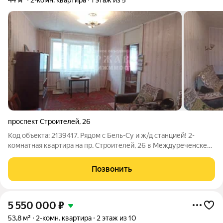
44 м²
2-комн. квартира
1 этаж из 5
проспект Строителей
,
26
Код объекта: 2139417. Рядом с Бель-Су и ж/д станцией! 2-
комнатная квартира на пр. Строителей, 26 в Междуреченске
Локация главный козырь: Бель-Су, электрички и вся
инфраструктура рядом Квартира расположена в одном из
Позвонить
самых удобных районов
5 550 000
₽
53,8 м²
2-комн. квартира
2 этаж из 10