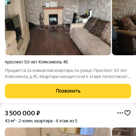
проспект 50 лет Комсомола
,
45
Продается 2х комнатная квартира, по улице: Проспект 50 лет
Комсомола, д.45. Квартира находится на 5 этаже пятиэтажного
дома. Ровные потолки, в каждой комнате поклеены обои, на
полу линолеум. Окна пластиковые, балкон застеклен. В ванной
Позвонить
и сан.узле
3 500 000
₽
43 м²
2-комн. квартира
4 этаж из 5