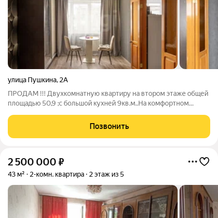
улица Пушкина
,
2А
ПРОДАМ !!! Двухкомнатную квартиру на втором этаже общей
площадью 50,9 ;с большой кухней 9кв.м..На комфортном
втором этаже. В западном районе. В квартире произведен
косметический ремонт .По всей квартире вставлены окна ПВХ.
Позвонить
На полу лежит линолеум,
2 500 000
₽
43 м²
2-комн. квартира
2 этаж из 5