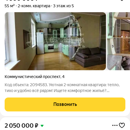
55 м²
2-комн. квартира
3 этаж из 5
Коммунистический проспект
,
4
Код объекта: 2094583. Уютная 2-комнатная квартира: тепло,
тихо и удобно всё рядом! Ищете комфортное жильё?
Представляем светлую и тёплую 2-комнатную квартиру в
историческом доме сталинской постройки идеальное место
Позвонить
для жизни с детьми! О доме:
2 050 000
₽