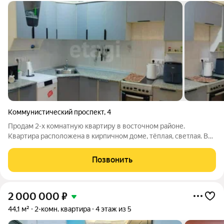
Коммунистический проспект
,
4
Продам 2-х комнатную квартиру в восточном районе.
Квартира расположена в кирпичном доме, тёплая, светлая. В
квартире сделан косметический ремонт. Проведена замена
сантехники, системы отопления. Стены и потолок выровнены,
Позвонить
оклеены обои. На полу уложен
2 000 000
₽
44,1 м²
2-комн. квартира
4 этаж из 5