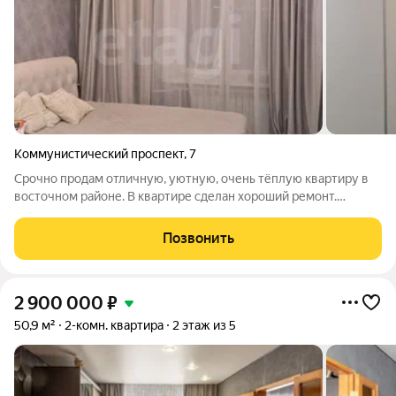
Коммунистический проспект
,
7
Срочно продам отличную, уютную, очень тёплую квартиру в
восточном районе. В квартире сделан хороший ремонт.
Произведена замена проводки. Замена старой сантехники на
новую. Санузел совмещённый, выложен плиткой. В комнатах
Позвонить
натяжные потолки, на полу
2 900 000
₽
50,9 м²
2-комн. квартира
2 этаж из 5