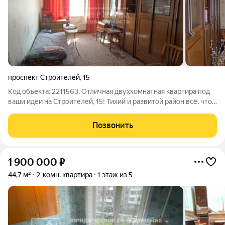
проспект Строителей
,
15
Код объекта: 2211563. Отличная двухкомнатная квартира под
ваши идеи на Строителей, 15! Тихий и развитой район всё, что
нужно, рядом Квартира расположена в комфортном районе
Междуреченска на проспекте Строителей. Это отличное
Позвонить
место для семейной
1 900 000
₽
44,7 м²
2-комн. квартира
1 этаж из 5