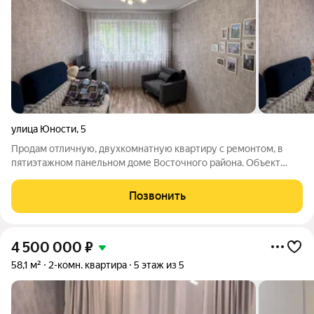
улица Юности
,
5
Продам отличную, двухкомнатную квартиру с ремонтом, в
пятиэтажном панельном доме Восточного района. Объект
находится на комфортном втором этаже, что обеспечивает
удобный подъем и оптимальную инсоляцию. Отличная
Позвонить
планировка : изолированные комнаты
4 500 000
₽
58,1 м²
2-комн. квартира
5 этаж из 5