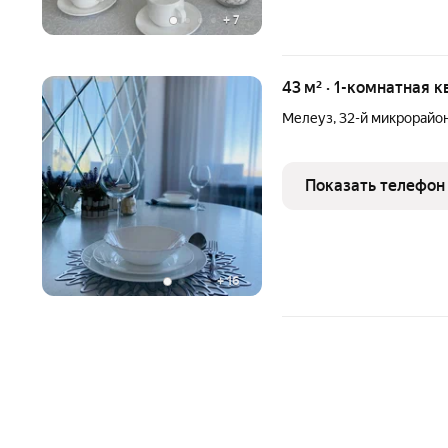
+
7
43 м² · 1-комнатная к
Мелеуз
,
32-й микрорайо
Показать телефон
+
16