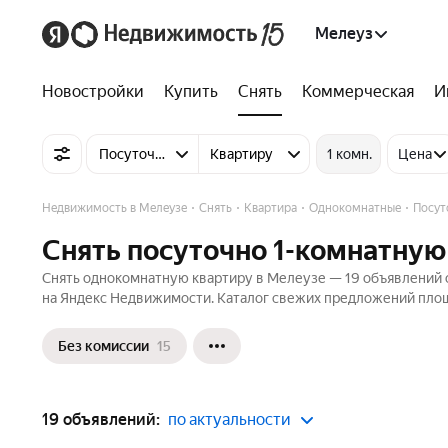
Мелеуз
Новостройки
Купить
Снять
Коммерческая
И
Посуточно
Квартиру
1 комн.
Цена
Недвижимость в Мелеузе
Снять
Квартира
Однокомнатные
Посут
Снять посуточно 1-комнатную
Снять однокомнатную квартиру в Мелеузе — 19 объявлений от
на Яндекс Недвижимости. Каталог свежих предложений площа
Без комиссии
15
19 объявлений:
по актуальности