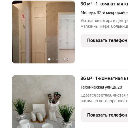
30 м² · 1-комнатная к
Мелеуз
,
32-й микрорайо
Уютная квартира в центр
магазины, кафе, больница
сдается по почасовой 2ч
до 12:00(вне зависимост
Показать телефон
заранее . При
+
5
36 м² · 1-комнатная к
Техническая улица
,
28
Сдается светлая, чистая,
часам, по договоренност
проживания имеется: бесконтактное заселение; кровать
двуспальная; матрац ортопеди
Показать телефон
постельного белья,