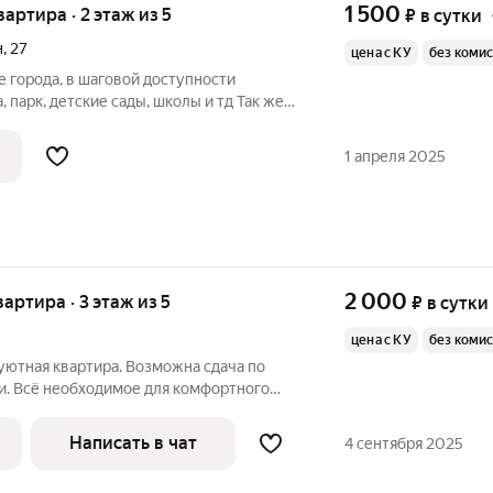
1 500
вартира · 2 этаж из 5
₽
в сутки
н
,
27
цена с КУ
без коми
е города, в шаговой доступности
, парк, детские сады, школы и тд Так же
аса - 700р Расчетный час,время выезда
и во сколько заезд),аговаривается
1 апреля 2025
2 000
вартира · 3 этаж из 5
₽
в сутки
цена с КУ
без коми
 уютная квартира. Возможна сдача по
и. Всё необходимое для комфортного
ческий, диван; комплекты
Написать в чат
4 сентября 2025