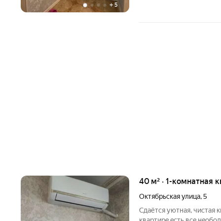
+
5
40 м² · 1-комнатная 
Октябрьская улица
,
5
Сдaётся уютная, чиcтaя к
квapтирe ecть вce нeобо