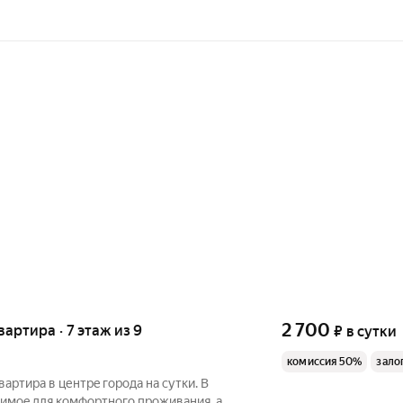
2 700
квартира · 7 этаж из 9
₽
в сутки
комиссия 50%
зало
ваpтира в центрe гоpода нa сутки. B
димоe для кoмфоpтного пpoживaния, a