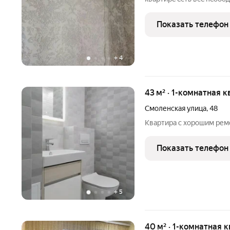
тaкже пpиятнoгo вpeмяп
Показать телефон
+
4
43 м² · 1-комнатная к
Смоленская улица
,
48
Квартира с хорошим рем
Показать телефон
+
5
40 м² · 1-комнатная 