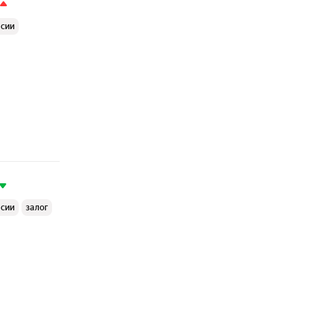
ссии
ссии
залог