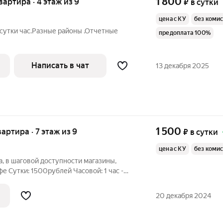
1 800
квартира · 4 этаж из 9
₽
в сутки
цена с КУ
без коми
сутки час.Разные районы .Отчетные
предоплата 100%
Написать в чат
13 декабря 2025
1 500
вартира · 7 этаж из 9
₽
в сутки
цена с КУ
без коми
а, в шаговой доступности магазины,
афе Сутки: 1500рублей Часовой: 1 час -
 часов) заселение происходит с 14:00 до
еспокоить) засчетное время заезд с
20 декабря 2024