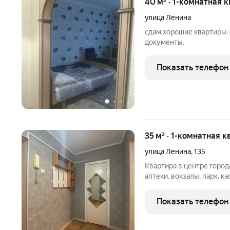
40 м² · 1-комнатная 
улица Ленина
сдам хорошие квартиры. 
документы.
Показать телефон
35 м² · 1-комнатная к
улица Ленина
,
135
Квартира в центре город
аптеки, вокзалы, парк, к
300рублей ( не менее 2х
22:00 ( после 23:00 не б
Показать телефон
14:00