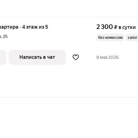
2 300
вартира · 4 этаж из 5
₽
в сутки
н
,
25
без комиссии
залог
Написать в чат
8 мая 2026