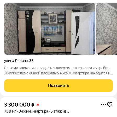
улица Ленина
,
3Б
Вашему вниманию продаётся двухкомнатная квартира район
Жилпоселка с общей площадью 46кв.м. Квартира находится на
1 этаже трехэтажном кирпичном доме. В квартире сделан
косметический ремонт. Окна пластиковые. полы ленолиум,
Позвонить
имеется балкон застекленный.
3 300 000
₽
73,9 м²
3-комн. квартира
5 этаж из 5