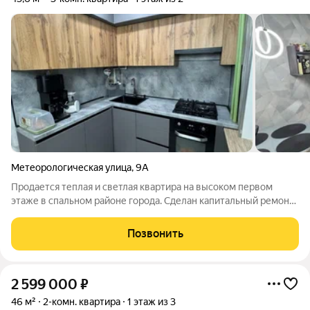
Метеорологическая улица
,
9А
Продается теплая и светлая квартира на высоком первом
этаже в спальном районе города. Сделан капитальный ремонт
в 2024 году: поменяна вся электрика, выровнены и утеплены
полы. Потолки натяжные, окна пластиковые. Санузел
Позвонить
раздельный. Из мебели
2 599 000
₽
46 м²
2-комн. квартира
1 этаж из 3