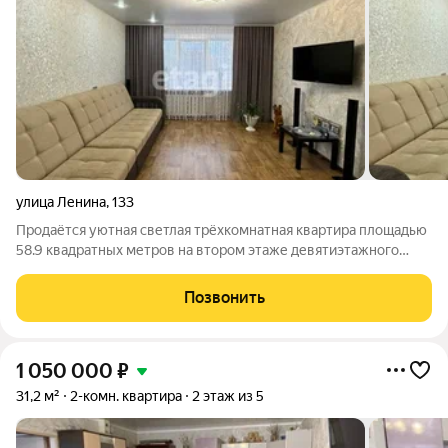
улица Ленина
,
133
Продаётся уютная светлая трёхкомнатная квартира площадью
58.9 квадратных метров на втором этаже девятиэтажного
дома, расположенного по адресу: Республика Башкортостан,
город Мелеуз, ленина улица, дом 133 , располагается в районе
Позвонить
с развитой
1 050 000
₽
31,2 м²
2-комн. квартира
2 этаж из 5