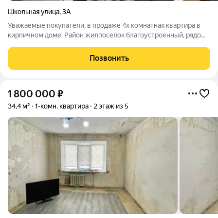
Школьная улица
,
3А
Уважаемые покупатели, в продаже 4х комнатная квартира в
кирпичном доме. Район жилпоселок благоустроенный, рядом
школа № 5 детский сад № 23, детская библиотека, есть
супермаркеты. Квартира просторная, комнаты изолированные.
Позвонить
Окна выходят на обе
1 800 000
₽
34,4 м²
1-комн. квартира
2 этаж из 5