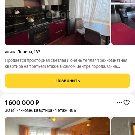
улица Ленина
,
133
Продается просторная светлая и очень теплая трехкомнатная
квартира на третьем этаже в самом центре города. Окна
пластиковые, на полу - ламинат, в спальной комнате и кухне-
гостиной - ковролин. Оставляем кухонный гарнитур,
Позвонить
кондиционер, бойлер,
1 600 000
₽
30 м²
1-комн. квартира
1 этаж из 5