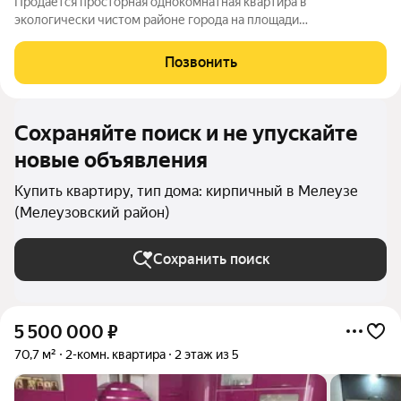
Продается просторная однокомнатная квартира в
экологически чистом районе города на площади
Лесокомбината. Квартира светлая, теплая, находится на
высоком первом этаже. Выполнен косметический ремонт,
Позвонить
окна пластиковые, имеется гардеробная, санузел
Сохраняйте поиск и не упускайте
новые объявления
Купить квартиру, тип дома: кирпичный в Мелеузе
(Мелеузовский район)
Сохранить поиск
5 500 000
₽
70,7 м²
2-комн. квартира
2 этаж из 5