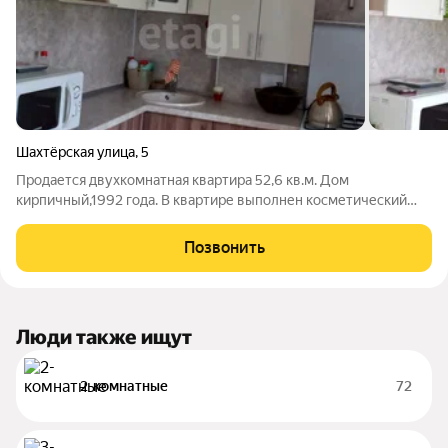
Шахтёрская улица
,
5
Продается двухкомнатная квартира 52,6 кв.м. Дом
кирпичный,1992 года. В квартире выполнен косметический
ремонт:стены выровнены,свежие обои,новый
линолеум,натяжные потолки,пластиковые окна,лоджия-
Позвонить
застеклена.Новая сантехника. Отличное расположение
Люди также ищут
2-комнатные
72