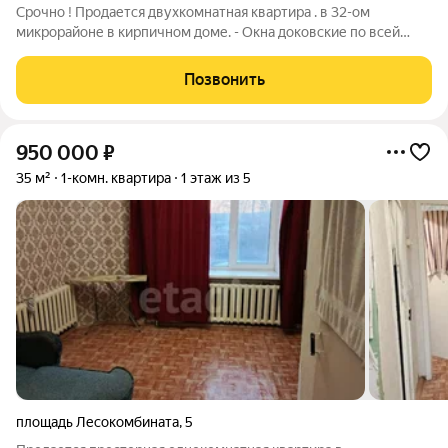
Срочно ! Продается двухкомнатная квартира . в 32-ом
микрорайоне в кирпичном доме. - Окна доковские по всей
квартире. - В квартире косметический ремонт . . -
Совмещенный санузел. В подъезде чисто. Соседи дружные .
Позвонить
Удобное расположение дома, все в
950 000
₽
35 м²
1-комн. квартира
1 этаж из 5
площадь Лесокомбината
,
5