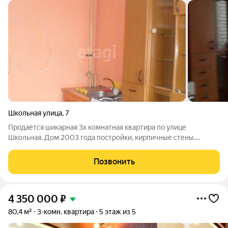
Школьная улица
,
7
Продаётся шикарная 3х комнатная квартира по улице
Школьная. Дом 2003 года постройки, кирпичные стены.
Площадь квартиры 73,9 кв м. Просторная кухня. В квартире
выполнен косметический ремонт: полы- линолеум, стены
Позвонить
выровнены - обои. Окна - частично
4 350 000
₽
80,4 м²
3-комн. квартира
5 этаж из 5