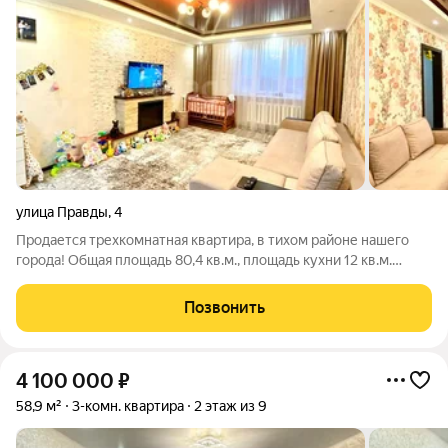
улица Правды
,
4
Продается трехкомнатная квартира, в тихом районе нашего
города! Общая площадь 80,4 кв.м., площадь кухни 12 кв.м.
Квартира очень уютная, теплая, солнечная и чистая. В
квартире сделан современный ремонт: потолки натяжные -
Позвонить
двухуровневые, окна -
4 100 000
₽
58,9 м²
3-комн. квартира
2 этаж из 9