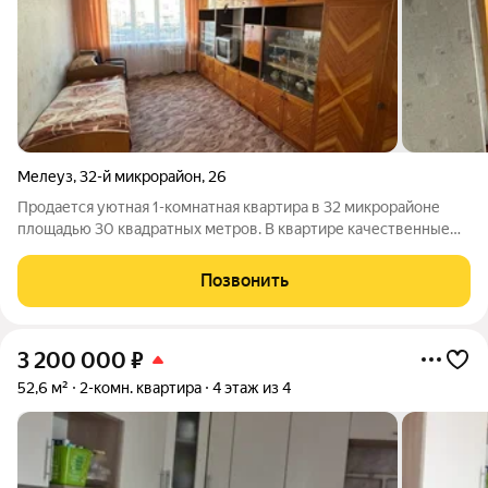
Мелеуз
,
32-й микрорайон
,
26
Продается уютная 1-комнатная квартира в 32 микрорайоне
площадью 30 квадратных метров. В квартире качественные
деревянные полы и теплоизоляция, что создает комфортный
микроклимат. Потолки оштукатурены, а пластиковые окна
Позвонить
обеспечивают хорошую
3 200 000
₽
52,6 м²
2-комн. квартира
4 этаж из 4