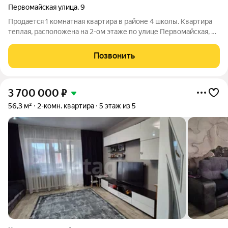
Первомайская улица
,
9
Продается 1 комнатная квартира в районе 4 школы. Квартира
теплая, расположена на 2-ом этаже по улице Первомайская, 9.
Дом кирпичный, 5-ти этажный. Площадь квартиры - 34,4
квадратный метров. Санузел совмещен, стены обшиты
Позвонить
пластиковыми панелями, на
3 700 000
₽
56,3 м²
2-комн. квартира
5 этаж из 5