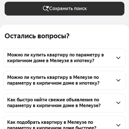
Сохранить поиск
Остались вопросы?
Можно ли купить квартиру по параметру в
кирпичном доме в Мелеузе в ипотеку?
Да, в Мелеузе можно найти квартиру в кирпичном 
доме, которую можно приобрести в ипотеку. 
Можно ли купить квартиру в Мелеузе по
параметру в кирпичном доме в ипотеку?
Сейчас доступно 191 объявление, и среди них есть 
варианты, подходящие для ипотечной сделки. 
Да, среди объявлений о продаже квартир в 
Условия ипотеки обычно указаны в карточке 
кирпичных домах в Мелеузе есть варианты, 
Как быстро найти свежие объявления по
каждого объекта, где также отображается цена — 
параметру в кирпичном доме в Мелеузе?
доступные для покупки в ипотеку. 191 объявление с 
от 950 000 ₽ до 6,8 млн ₽.
ценами от 950 000 ₽ и до 6,8 млн ₽. Вы можете 
Для быстрого поиска свежих объявлений о 
уточнить условия ипотеки у продавцов или банков.
квартирах в кирпичных домах в Мелеузе 
Как подобрать квартиру в Мелеузе по
параметру в кирпичном доме быстрее?