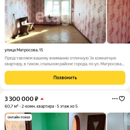
улица Матросова
,
15
Представляем вашему вниманию отличную 3х комнатную
квартиру, в тихом, спальном районе города, по ул. Матросова
д.15. Общая площадь 57,8 кв.м. Просторная кухня, отличная
планировка. Квартира без ремонта, вы можете внести в
Позвонить
дизайн собственные
3 300 000
₽
60,7 м²
2-комн. квартира
5 этаж из 5
онлайн показ