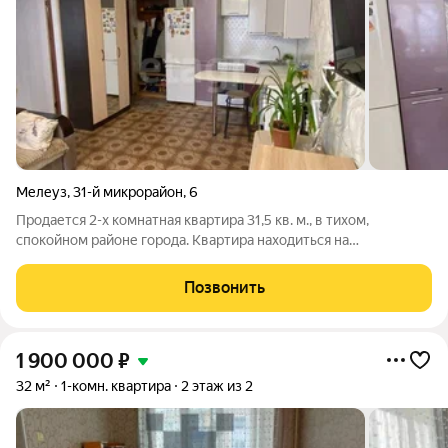
Мелеуз
,
31-й микрорайон
,
6
Продается 2-х комнатная квартира 31,5 кв. м., в тихом,
спокойном районе города. Квартира находиться на
комфортном 2 этаже. Сан.узел и душевая на 2 квартиры.
Соседи спокойные, приличные. Входная дверь металлическая,
Позвонить
везде пластиковые окна, натяжной
1 900 000
₽
32 м²
1-комн. квартира
2 этаж из 2