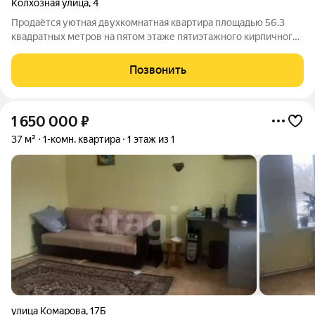
Колхозная улица
,
4
Продаётся уютная двухкомнатная квартира площадью 56.3
квадратных метров на пятом этаже пятиэтажного кирпичного
дома, расположенного по адресу: Республика Башкортостан,
город Мелеуз, улица Колхозная, дом 4. Дом был построен в
Позвонить
2003 году и имеет
1 650 000
₽
37 м²
1-комн. квартира
1 этаж из 1
улица Комарова
,
17Б