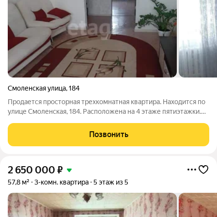
Смоленская улица
,
184
Продается просторная трехкомнатная квартира. Находится по
улице Смоленская, 184. Расположена на 4 этаже пятиэтажки.
Данный район очень тихий спокойный. Во дворе дома детский
сад №25. Парковка большая. Всегда имеется место для
Позвонить
автомобиля. В квартире
2 650 000
₽
57,8 м²
3-комн. квартира
5 этаж из 5