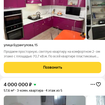
улица Бурангулова
,
15
Продаем просторную, светлую квартиру на комфортном 2- ом
этаже с площадью 70,7 кВ.м. По всей квартире пластиковые
окна, новый качественный линолеум, встроенный кухонный
гарнитур . Имеется балкон через кухню, застекленный.
Позвонить
Санузел раздельный, в
4 000 000
₽
57,6 м²
3-комн. квартира
4 этаж из 5