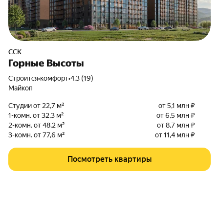
ССК
Горные Высоты
Строится
•
комфорт
•
4.3 (19)
Майкоп
Студии от 22,7 м²
от 5,1 млн ₽
1-комн. от 32,3 м²
от 6,5 млн ₽
2-комн. от 48,2 м²
от 8,7 млн ₽
3-комн. от 77,6 м²
от 11,4 млн ₽
Посмотреть квартиры