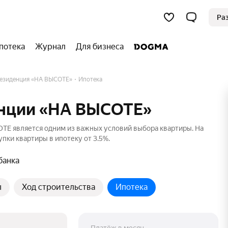
Ра
потека
Журнал
Для бизнеса
резиденция «НА ВЫСОТЕ»
Ипотека
енции «НА ВЫСОТЕ»
ТЕ является одним из важных условий выбора квартиры. На
пки квартиры в ипотеку от 3.5%.
банка
ы
Ход строительства
Ипотека