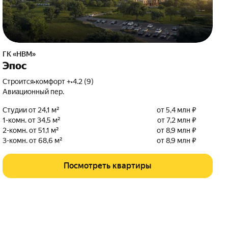
ГК «НВМ»
Эпос
Строится
•
комфорт +
•
4.2 (9)
Авиационный пер.
Студии от 24,1 м²
от 5,4 млн ₽
1-комн. от 34,5 м²
от 7,2 млн ₽
2-комн. от 51,1 м²
от 8,9 млн ₽
3-комн. от 68,6 м²
от 8,9 млн ₽
Посмотреть квартиры