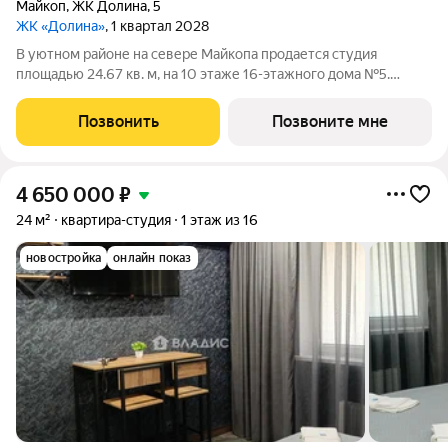
Майкоп
,
ЖК Долина
,
5
ЖК «Долина»
, 1 квартал 2028
В уютном районе на севере Майкопа продается студия
площадью 24.67 кв. м, на 10 этаже 16-этажного дома №5.
Квартира находится в новом жилом комплексе комфорт-
класса «Долина» от ГК ССК. О проекте Добро пожаловать в
Позвонить
Позвоните мне
жилой комплекс «Долина» живописный
4 650 000
₽
24 м²
квартира-студия
1 этаж из 16
новостройка
онлайн показ