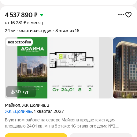
4 537 890
₽
от 16 281 ₽ в месяц
24 м²
квартира-студия
8 этаж из 16
новостройка
3D-тур
Майкоп
,
ЖК Долина
,
2
ЖК «Долина»
, 1 квартал 2027
В уютном районе на севере Майкопа продается студия
площадью 24.01 кв. м, на 8 этаже 16-этажного дома №2.
Квартира находится в новом жилом комплексе комфорт-