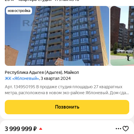
новостройка
Республика Адыгея (Адыгея)
,
Майкоп
ЖК «Яблоневый»
, 3 квартал 2024
Арт. 134950195 В продаже студия площадью 27 квадратных
метра, расположена в новом эко-районе Яблоневый. Дом сдан
в 2025 году. В квартире ремонт от застройщика, что позволяет
Вам не переделывать ремонт за кем-то, а сразу сделать на
Позвонить
свой вкус. В пешей
3 999 999
₽