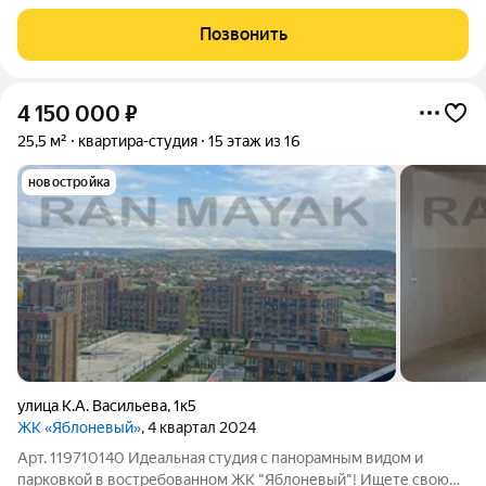
уютную квартиру-студию площадью 24.63 кв.м. в
современном экорайоне "Яблоневый". Это идеальное
Позвонить
решение для тех, кто ценит функциональность
4 150 000
₽
25,5 м²
квартира-студия
15 этаж из 16
новостройка
улица К.А. Васильева
,
1к5
ЖК «Яблоневый»
, 4 квартал 2024
Арт. 119710140 Идеальная студия с панорамным видом и
парковкой в востребованном ЖК "Яблоневый"! Ищете свою