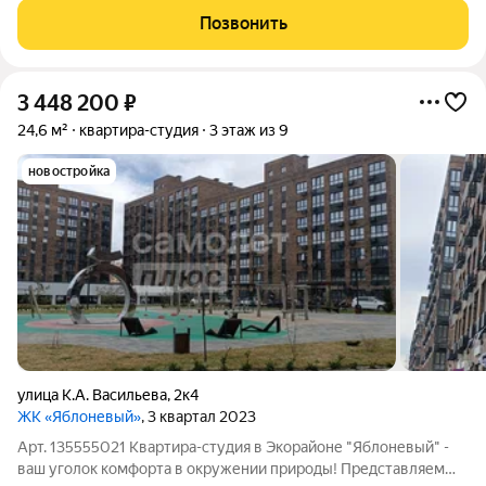
Квартира на комфортном втором этаже Дом сдан в
Позвонить
эксплуатацию! Квартира с ремонтом от
3 448 200
₽
24,6 м²
квартира-студия
3 этаж из 9
новостройка
улица К.А. Васильева
,
2к4
ЖК «Яблоневый»
, 3 квартал 2023
Арт. 135555021 Квартира-студия в Экорайоне "Яблоневый" -
ваш уголок комфорта в окружении природы! Представляем