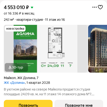
4 553 010
₽
от 16 336 ₽ в месяц
24,1 м²
квартира-студия
11 этаж из 16
новостройка
3D-тур
Майкоп
,
ЖК Долина
,
7
ЖК «Долина»
, 1 квартал 2028
В уютном районе на севере Майкопа продается студия
площадью 24.09 кв. м, на 11 этаже 14-этажного дома №7.
Квартира находится в новом жилом комплексе комфорт-
класса «Долина» от ГК ССК. О проекте Добро пожаловать в
Позвонить
Позвоните мне