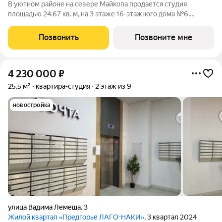
В уютном районе на севере Майкопа продается студия
площадью 24.67 кв. м, на 3 этаже 16-этажного дома №6.
Квартира находится в новом жилом комплексе комфорт-
класса «Долина» от ГК ССК. О проекте Добро пожаловать в
Позвонить
Позвоните мне
жилой комплекс «Долина» живописный
4 230 000
₽
25,5 м²
квартира-студия
2 этаж из 9
новостройка
улица Вадима Лемеша
,
3
Жилой квартал «Предгорье ЛАГО-НАКИ»
, 3 квартал 2024