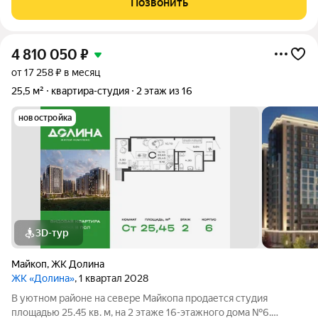
Позвонить
посуточной аренды. На
4 810 050
₽
от 17 258 ₽ в месяц
25,5 м²
квартира-студия
2 этаж из 16
новостройка
3D-тур
Майкоп
,
ЖК Долина
ЖК «Долина»
, 1 квартал 2028
В уютном районе на севере Майкопа продается студия
площадью 25.45 кв. м, на 2 этаже 16-этажного дома №6.