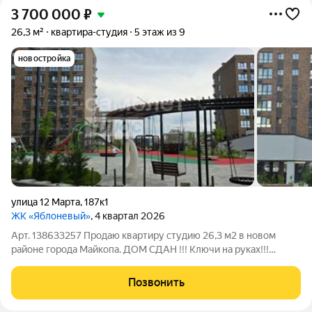
3 700 000
₽
26,3 м²
квартира-студия
5 этаж из 9
новостройка
улица 12 Марта
,
187к1
ЖК «Яблоневый»
, 4 квартал 2026
Арт. 138633257 Продаю квартиру студию 26,3 м2 в новом
районе города Майкопа. ДОМ СДАН !!! Ключи на руках!!!
Квартира расположена в эко-районе Яблоневый, с развитой
инфраструктурой! Квартира студия с интересной
Позвонить
планировкой, с двумя окнами и