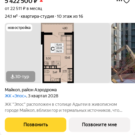
5 422 500
₽
от 22 511 ₽ в месяц
24,1 м²
квартира-студия
10 этаж из 16
новостройка
3D-тур
Майкоп
,
район Аэродрома
ЖК «Эпос»
, 3 квартал 2028
ЖК "Эпос" расположен в столице Адыгеи в живописном
городе Майкоп, вблизи гор и термальных источников, что
делает этот регион особенно привлекательным как для
туристов, так и для тех, кто ищет идеальное место для
Позвонить
Позвоните мне
постоянного проживания. 16668326