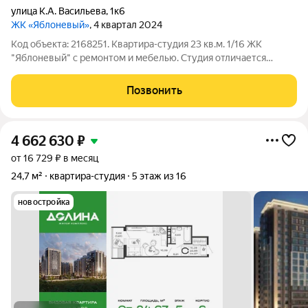
улица К.А. Васильева
,
1к6
ЖК «Яблоневый»
, 4 квартал 2024
Код объекта: 2168251. Квартира-студия 23 кв.м. 1/16 ЖК
"Яблоневый" с ремонтом и мебелью. Студия отличается
дизайнерским ремонтом, благодаря чему можно сразу
заселиться и наслаждаться комфортом. Окно выходит во двор,
Позвонить
что обеспечивает естественное
4 662 630
₽
от 16 729 ₽ в месяц
24,7 м²
квартира-студия
5 этаж из 16
новостройка