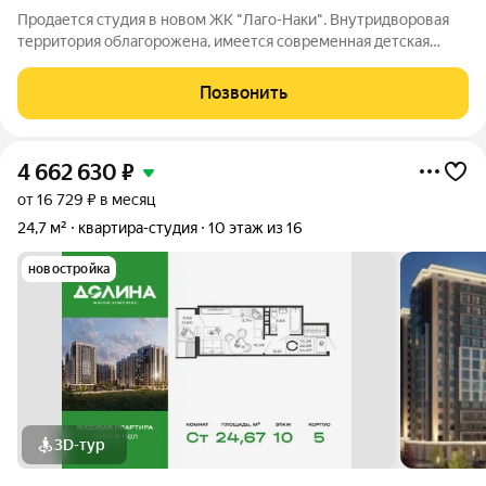
Продается студия в новом ЖК "Лаго-Наки". Внутридворовая
территория облагорожена, имеется современная детская
площадка, стоянка для авто. Современный, светлый и
просторный подъезд, с возможностью размещения детских
Позвонить
колясок и велосипедов. В квартире
4 662 630
₽
от 16 729 ₽ в месяц
24,7 м²
квартира-студия
10 этаж из 16
новостройка
3D-тур