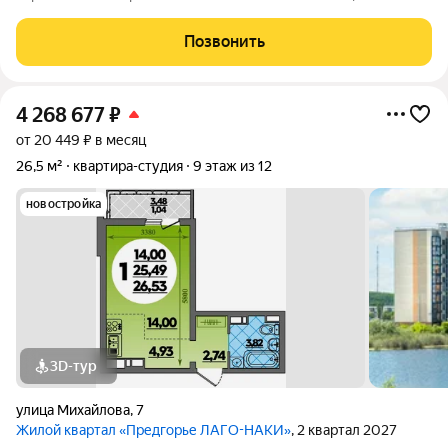
первую квартиру, выгодную инвестицию или идеальное жилье
для молодой семьи? Представляем вашему вниманию
Позвонить
стильную студию площадью 25.5 кв.м. в
4 268 677
₽
от 20 449 ₽ в месяц
26,5 м²
квартира-студия
9 этаж из 12
новостройка
3D-тур
улица Михайлова
,
7
Жилой квартал «Предгорье ЛАГО-НАКИ»
, 2 квартал 2027