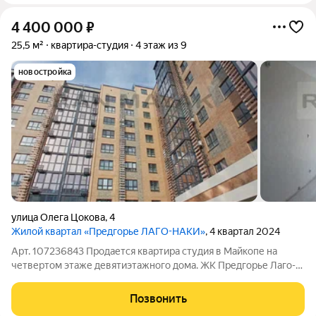
4 400 000
₽
25,5 м²
квартира-студия
4 этаж из 9
новостройка
улица Олега Цокова
,
4
Жилой квартал «Предгорье ЛАГО-НАКИ»
, 4 квартал 2024
Арт. 107236843 Продается квартира студия в Майкопе на
четвертом этаже девятиэтажного дома. ЖК Предгорье Лаго-
Наки. Общая площадь 25 квадратных метров. Квартира с
ремонтом в светлых тонах от застройщика. Натяжные потолки,
Позвонить
линолеум, МПО, обои,