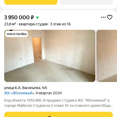
жилой комплекс «Долина» живописный
3 950 000
₽
23,8 м²
квартира-студия
3 этаж из 16
новостройка
улица К.А. Васильева
,
1к5
ЖК «Яблоневый»
, 4 квартал 2024
Код объекта: 1955486. В продаже студия в ЖК "Яблоневый" в
городе Майкопе Студия на 3 этаже 16 ти этажного дома Общая
площадь - 23.77 м2 Предчистовая отделка. Эта квартира
отлично подойдет для проживания, либо под сдачу