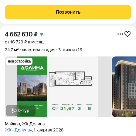
этажном элитном доме на 3 этаже с хорошим видом! Самый
востребованный и перспективный район города. В продаже
Позвонить
квартира : Площадь 25.78
4 662 630
₽
от 16 729 ₽ в месяц
24,7 м²
квартира-студия
3 этаж из 16
новостройка
3D-тур
Майкоп
,
ЖК Долина
ЖК «Долина»
, 1 квартал 2028