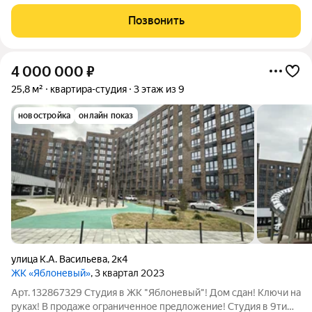
Позвонить
4 000 000
₽
25,8 м²
квартира-студия
3 этаж из 9
новостройка
онлайн показ
улица К.А. Васильева
,
2к4
ЖК «Яблоневый»
, 3 квартал 2023
Арт. 132867329 Студия в ЖК "Яблоневый"! Дом сдан! Ключи на
руках! В продаже ограниченное предложение! Студия в 9ти