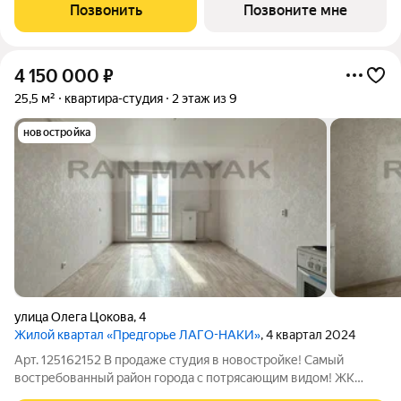
класса «Долина» от ГК ССК. О проекте Добро пожаловать в
Позвонить
Позвоните мне
жилой комплекс «Долина» живописный
4 150 000
₽
25,5 м²
квартира-студия
2 этаж из 9
новостройка
улица Олега Цокова
,
4
Жилой квартал «Предгорье ЛАГО-НАКИ»
, 4 квартал 2024
Арт. 125162152 В продаже студия в новостройке! Самый
востребованный район города с потрясающим видом! ЖК
Предгорье Лаго- Наки ! Активно развивающийся район