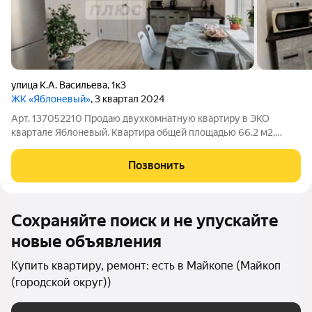
улица К.А. Васильева
,
1к3
ЖК «Яблоневый»
, 3 квартал 2024
Арт. 137052210 Продаю двухкомнатную квартиру в ЭКО
квартале Яблоневый. Квартира общей площадью 66.2 м2,
Большая кухня-гостиная 18 м2, просторные спальни. Прихожая
10м2. Раздельный санузел.Качественный ремонт: Вам не
Позвонить
придется тратить время и средства
Сохраняйте поиск и не упускайте
новые объявления
Купить квартиру, ремонт: есть в Майкопе (Майкоп
(городской округ))