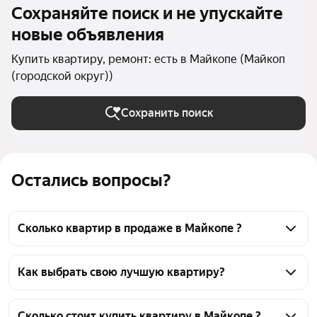
Сохраняйте поиск и не упускайте
новые объявления
Купить квартиру, ремонт: есть в Майкопе (Майкоп
(городской округ))
Сохранить поиск
Остались вопросы?
Сколько квартир в продаже в Майкопе ?
На Яндекс Недвижимости в продаже в Майкопе 
670 квартир, из них 12 объявлений от 
Как выбрать свою лучшую квартиру?
собственников, 390 объявлений от агентств, 268 
Чтобы купить квартиру с ремонтом, 
объявлений от застройщиков
воспользуйтесь тепловой картой для оценки 
Сколько стоит купить квартиру в Майкопе ?