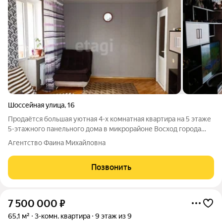
Шоссейная улица
,
16
Продаётся большая уютная 4-х комнатная квартира на 5 этаже
5-этажного панельного дома в микрорайоне Восход города
Майкопа. Общая площадь квартиры 87,4 кв.м., в т.ч. жилая - 58,2
Агентство Фаина Михайловна
кв.м.(четыре жилых комнаты: три спальни (15,9; 12,6; 11,2 кв.м.)
и зал
Позвонить
7 500 000
₽
65,1 м²
3-комн. квартира
9 этаж из 9