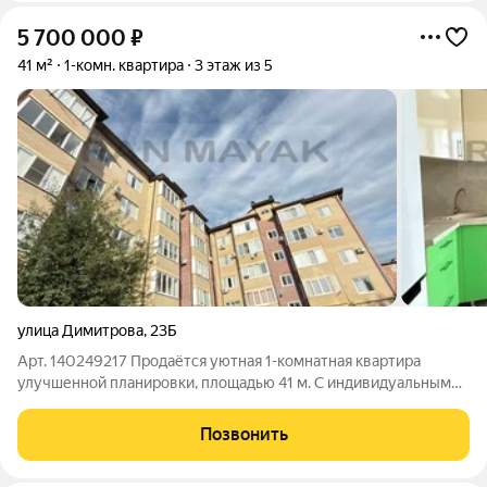
5 700 000
₽
41 м²
1-комн. квартира
3 этаж из 5
улица Димитрова
,
23Б
Арт. 140249217 Продаётся уютная 1-комнатная квартира
улучшенной планировки, площадью 41 м. С индивидуальным
отоплением. - Кирпичный дом в районе Черёмушки. Тёплые
стены и спокойный район с развитой инфраструктурой. - 3
Позвонить
этаж из 5. Удобно для жизни: не