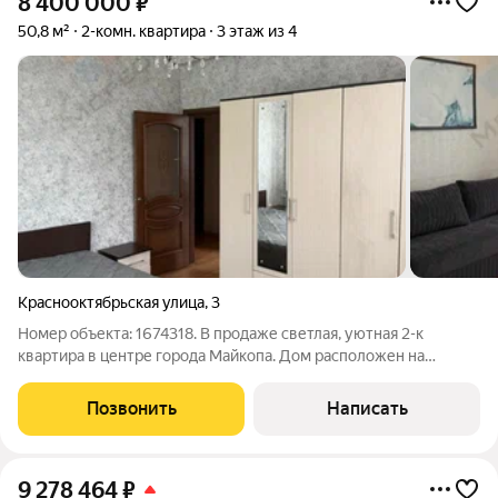
8 400 000
₽
50,8 м²
2-комн. квартира
3 этаж из 4
Краснооктябрьская улица
,
3
Номер объекта: 1674318. В продаже светлая, уютная 2-к
квартиpа в центре города Майкопа. Дом расположен на
центральной улице, которая выходит в городской парк. В
квартире две изолированные комнаты и раздельный с/у. В
Позвонить
Написать
квартире выполнен ремонт в светлых
9 278 464
₽