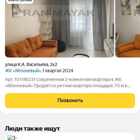
новостройка
улица К.А. Васильева
,
2к2
ЖК «Яблоневый»
, 1 квартал 2024
Арт. 101186231 Современная 2-комнатная квартира в ЖК
«Яблоневый» Продаётся уютная квартира площадью 70 м в
новом жилом комплексе с концепцией «город в городе». Дом
кирпично-монолитный, квартира расположена на 7 этаже 9-
Позвонить
этажного здания. Преимущества
Люди также ищут