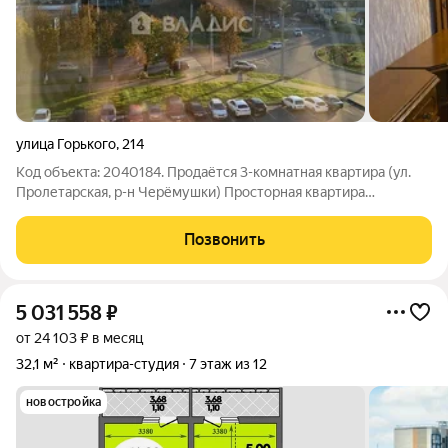
улица Горького
,
214
Код объекта: 2040184. Продаётся 3-комнатная квартира (ул.
Пролетарская, р-н Черёмушки) Просторная квартира
улучшенной планировки в одном из самых комфортных
районов города. Ключевые преимущества: - живописное
Позвонить
место с видом на сквер и улицу; -
5 031 558
₽
от 24 103 ₽ в месяц
32,1 м²
квартира-студия
7 этаж из 12
новостройка