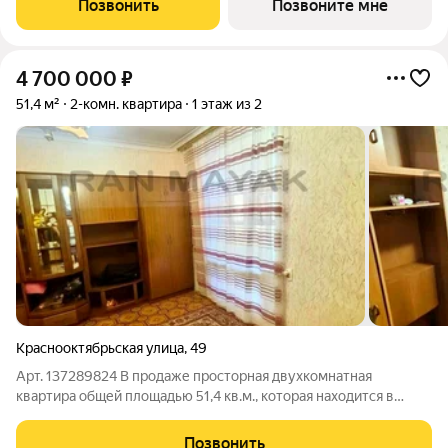
Позвонить
Позвоните мне
4 700 000
₽
51,4 м²
2-комн. квартира
1 этаж из 2
Краснооктябрьская улица
,
49
Арт. 137289824 В продаже просторная двухкомнатная
квартира общей площадью 51,4 кв.м., которая находится в
самом центре города! Комнаты изолированы, санузел
раздельный, тихий, спокойный двор и в то же время в шаговой
Позвонить