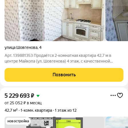
улица Шовгенова
,
4
Арт. 139881353 Продаётся 2-комнатная квартира 42,7 м в
центре Майкопа (ул. Шовгенова) 4 этаж, с качественной
мебелью из массива дуба и ореха, техникой и кондиционером
Квартира с душой: дубовые плинтусы, кухня из массива ореха,
Позвонить
плита Ariston,
5 229 693
₽
от 25 052 ₽ в месяц
42,7 м²
1-комн. квартира
1 этаж из 12
новостройка