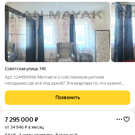
Советская улица
,
145
Арт. 124499996 Мечтаете о собственном уютном
гнездышке,где всё под рукой? Эта квартира то, что нужно!
Продается очень уютная двухкомнатная квартира. Простор и
комфорт: светлая комната и уютная спальня каждый найдет
Позвонить
свое личное пространство.
7 295 000
₽
от 34 946 ₽ в месяц