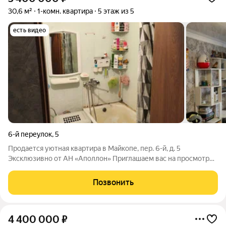
30,6 м²
1-комн. квартира
5 этаж из 5
есть видео
6-й переулок
,
5
Продается уютная квартира в Майкопе, пер. 6-й, д. 5
Эксклюзивно от АН «Аполлон» Приглашаем вас на просмотр
этой светлой и комфортной квартиры в спокойном районе
Майкопа. Объект находится в продаже у агентства, которое
Позвонить
предлагает лучшие условия для
4 400 000
₽