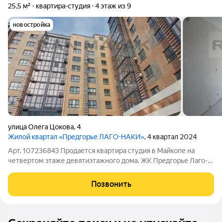
25,5 м²
квартира-студия
4 этаж из 9
новостройка
улица Олега Цокова
,
4
Жилой квартал «Предгорье ЛАГО-НАКИ»
, 4 квартал 2024
Арт. 107236843 Продается квартира студия в Майкопе на
четвертом этаже девятиэтажного дома. ЖК Предгорье Лаго-
Наки. Общая площадь 25 квадратных метров. Квартира с
ремонтом в светлых тонах от застройщика. Натяжные потолки,
Позвонить
линолеум, МПО, обои,