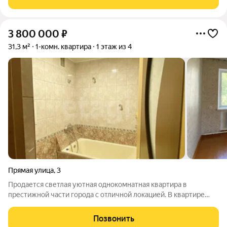
капитальный ремонт с заменой кровли.
3 800 000
₽
31,3 м²
1-комн. квартира
1 этаж из 4
Прямая улица
,
3
Продается светлая уютная однокомнатная квартира в
престижной части города с отличной локацией. В квартире
пластиковые окна. Санузел с ремонтом, отделан плиткой. В
подвале дома выделена кладовка для хранения вещей. До
Позвонить
набережной всего 200 метров,