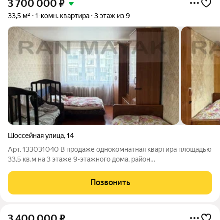
3 700 000
₽
33,5 м²
1-комн. квартира
3 этаж из 9
Шоссейная улица
,
14
Арт. 133031040 В продаже однокомнатная квартира площадью
33,5 кв.м на 3 этаже 9-этажного дома, район
"Восход".Квартира светлая и уютная, создающая комфорт для
проживания. Во дворе благоустроенная территория для
Позвонить
отдыха и прогулок. В шаговой
3 400 000
₽