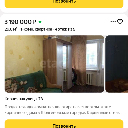
Позвонить
доступности
3 190 000
₽
29,8 м²
1-комн. квартира
4 этаж из 5
Кирпичная улица
,
73
Продается однокомнатная квартира на четвертом этаже
кирпичного дома в Шовгеновском городке. Кирпичные стены
обеспечивают комфортный микроклимат: сохранение тепла
зимой и прохлады летом. В доме недавно завершен
Позвонить