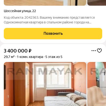
Шоссейная улица
,
22
Код объекта: 2042363. Вашему вниманию представляется
Однокомнатная квартира в спальном районе города на
пользующемся популярностью шестом этаже девяти этажного
дома. Большой светлый зал с выходом на лоджу. Кухня после
Позвонить
косметического ремонта. Санузел
3 400 000
₽
29,7 м²
1-комн. квартира
5 этаж из 5