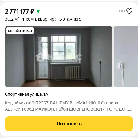
2 771 177
₽
30,2 м²
1-комн. квартира
5 этаж из 5
онлайн показ
Спортивная улица
,
1А
Код объекта: 2172357. ВАШЕМУ ВНИМАНИЮ!!! Столица
Адыгеи, город МАЙКОП. Район ШОВГЕНОВСКИЙ ГОРОДОК.
ПРОДАЕТСЯ ОДНОКОМНАТНАЯ КВАРТИРА общей площадью
30,2 квадратных метров. ПЯТЫЙ ЭТАЖ. ПАНЕЛЬНЫЙ ДОМ.
Позвонить
КУХНЯ 6,5 кв.м. Газовое оборудование. Подключено.