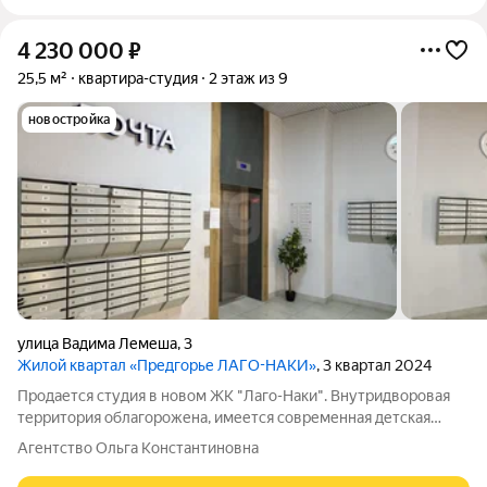
4 230 000
₽
25,5 м²
квартира-студия
2 этаж из 9
новостройка
улица Вадима Лемеша
,
3
Жилой квартал «Предгорье ЛАГО-НАКИ»
, 3 квартал 2024
Продается студия в новом ЖК "Лаго-Наки". Внутридворовая
территория облагорожена, имеется современная детская
площадка, стоянка для авто. Современный, светлый и
Агентство Ольга Константиновна
просторный подъезд, с возможностью размещения детских
колясок и велосипедов. В квартире