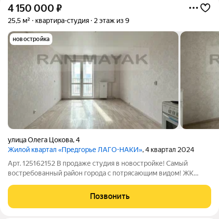
4 150 000
₽
25,5 м²
квартира-студия
2 этаж из 9
новостройка
улица Олега Цокова
,
4
Жилой квартал «Предгорье ЛАГО-НАКИ»
, 4 квартал 2024
Арт. 125162152 В продаже студия в новостройке! Самый
востребованный район города с потрясающим видом! ЖК
Предгорье Лаго- Наки ! Активно развивающийся район
Квартира на комфортном втором этаже Дом сдан в
Позвонить
эксплуатацию! Квартира с ремонтом от