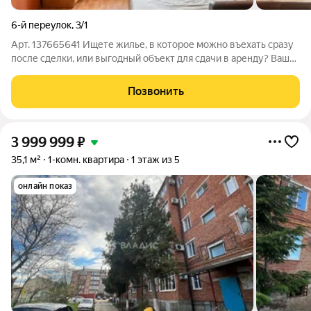
6-й переулок
,
3/1
Арт. 137665641 Ищете жилье, в которое можно въехать сразу
после сделки, или выгодный объект для сдачи в аренду? Ваша
задача решена. Продается уютная «однушка» в районе Восход
локации, где спрос на жилье всегда превышает предложение.
Позвонить
Почему эта
3 999 999
₽
35,1 м²
1-комн. квартира
1 этаж из 5
онлайн показ