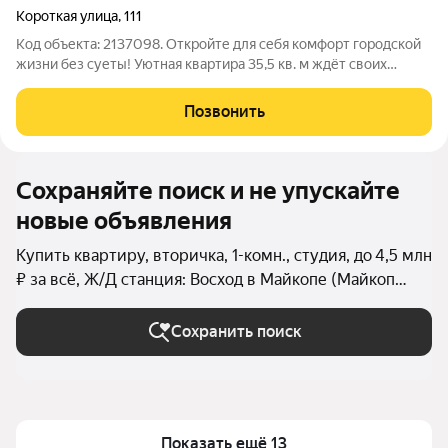
Короткая улица
,
111
Код объекта: 2137098. Откройте для себя комфорт городской
жизни без суеты! Уютная квартира 35,5 кв. м ждёт своих
хозяев в тихом, зелёном районе. Здесь всё продумано для
вашего удобства: - школа и садик буквально через дорогу
Позвонить
(дети смогут ходить
Сохраняйте поиск и не упускайте
новые объявления
Купить квартиру, вторичка, 1-комн., студия, до 4,5 млн
₽ за всё, Ж/Д станция: Восход в Майкопе (Майкоп
(городской округ))
Сохранить поиск
Показать ещё 13