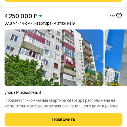
4 250 000
₽
37,8 м²
1-комн. квартира
4 этаж из 9
улица Михайлова
,
8
Продается 1-комнатная квартира Квартира расположена на
четвертом этаже девятиэтажного панельного дома в районе
Михайлова. Общая площадь составляет 37,8 кв. м, с четким
зонированием: изолированная жилая комната 17,2 кв. м и кухня
Позвонить
9 кв. м, что