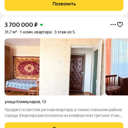
Позвонить
3 700 000
₽
31,7 м²
1-комн. квартира
3 этаж из 5
улица Коммунаров
,
13
Продается светлая уютная квартира, в тихом спальном районе
города. Квартира расположена на комфортном третьем этаже.
С окон открывается замечательный вид, много зелени вокруг
и видны горы. Дом не старый, кирпичный, рядом в шаговой