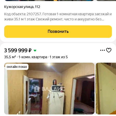
Кужорская улица
,
112
Код объекта: 2107257. Готовая 1-комнатная квартира заезжай и
живи 35.1 м 1 этаж Свежий ремонт, чисто и аккуратно без
вложений. Удобная планировка: отдельная кухня и комната.
Застеклённый балкон, современная душевая. Всё рядом:
Позвонить
магазины, садик,
3 599 999
₽
35,5 м²
1-комн. квартира
1 этаж из 5
онлайн показ