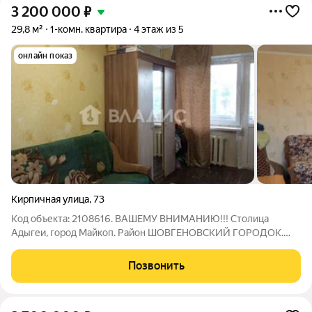
3 200 000
₽
29,8 м²
1-комн. квартира
4 этаж из 5
онлайн показ
Кирпичная улица
,
73
Код объекта: 2108616. ВАШЕМУ ВНИМАНИЮ!!! Столица
Адыгеи, город Майкоп. Район ШОВГЕНОВСКИЙ ГОРОДОК.
ПРОДАЕТСЯ ОДНОКОМНАТНАЯ КВАРТИРА общей площадью
29,8 квадратных метров. ЧЕТВЕРТЫЙ ЭТАЖ пятиэтажного
Позвонить
дома. Комната 16 кв.м., Кухня 6,5 кв.м.