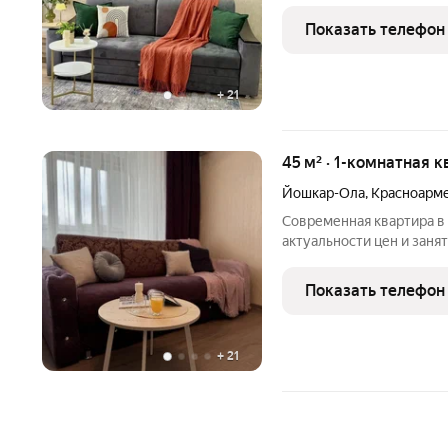
Предоставляем все отчетные док
актуальности цен и заня
Показать телефон
максимальная
+
21
45 м² · 1-комнатная к
Йошкар-Ола
,
Красноарме
Современная квартира в микрор
актуальности цен и заня
максимальная безопаснос
Предоставляем все отче
Показать телефон
QR-кодом,
+
21