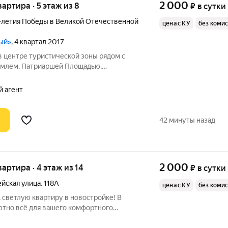
2 000
вартира · 5 этаж из 8
₽
в сутки
-летия Победы в Великой Отечественной
цена с КУ
без коми
ый»
, 4 квартал 2017
в центре туристической зоны рядом с
емлем, Патриаршей Площадью,
ом, Воскресенским парком,
жем "Арена "Марий Эл". Из окна
й агент
скресенский парк,
42 минуты назад
2 000
квартира · 4 этаж из 14
₽
в сутки
йская улица
,
118А
цена с КУ
без коми
 светлую квартиру в новостройке! В
ютно всё для вашего комфортного
утки, так и на более длительный срок, в