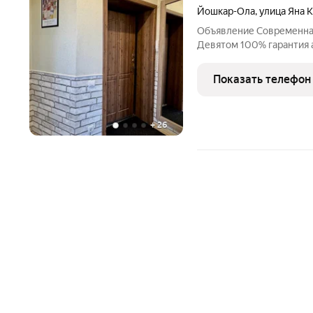
Йошкар-Ола
,
улица Яна 
Объявление Современная
Девятом 100% гарантия актуальности цен и занятости при
онлаин-бронировании, а
достоверность фото.! Су
Показать телефон
2000. Депозит
+
26