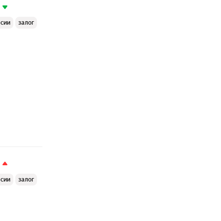
ссии
залог
ссии
залог