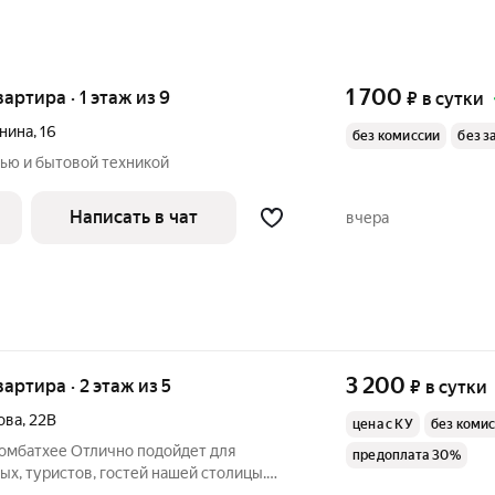
1 700
вартира · 1 этаж из 9
₽
в сутки
нина
,
16
без комиссии
без з
лью и бытовой техникой
Написать в чат
вчера
3 200
вартира · 2 этаж из 5
₽
в сутки
ова
,
22В
цена с КУ
без коми
Сомбатхее Отлично подойдет для
предоплата 30%
х, туристов, гостей нашей столицы.