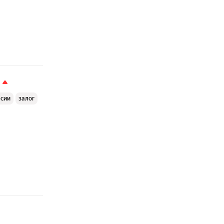
ссии
залог