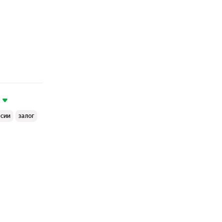
ссии
залог