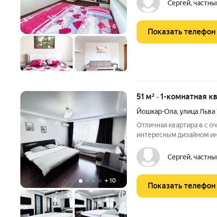
т.ч.: - Большая кровать
Сергей, частны
место 160200
+
6
Показать телефон
51 м² · 1-комнатная к
Йошкар-Ола
,
улица Льва
Отличная квартира в с 
интересным дизайном ин
высокоскоростным роуте
приятная в ней тепло зи
Сергей, частны
и приятно в ней
+
10
Показать телефон