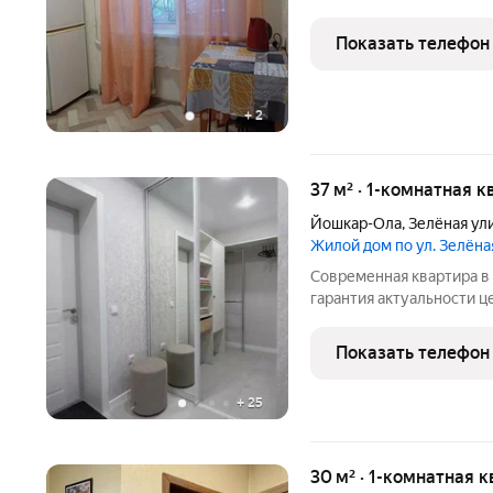
Аякс и другие мелкие то
остановка общ транспорт
Показать телефон
необходимое.
+
2
37 м² · 1-комнатная к
Йошкар-Ола
,
Зелёная ул
Жилой дом по ул. Зелёна
Современная квартира в р
гарантия актуальности ц
а также максимальная бе
Предоставляем все отче
Показать телефон
QR-кодом,
+
25
30 м² · 1-комнатная 