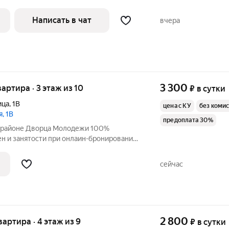
рговые точки в шаговой доступности.
а рядом с домом. В квартире имеется всё
Написать в чат
вчера
3 300
вартира · 3 этаж из 10
₽
в сутки
ица
,
1В
цена с КУ
без коми
я, 1В
предоплата 30%
айоне Дворца Молодежи 100%
ен и занятости при онлаин-бронировании,
зопасность! 100% достоверность фото.!
тные документы для бухгалтерии: Чек с
сейчас
2 800
квартира · 4 этаж из 9
₽
в сутки