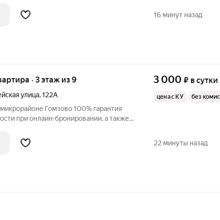
ументы! 100% гарантия
тости при онлаин-бронировании, а также
16 минут назад
3 000
вартира · 3 этаж из 9
₽
в сутки
йская улица
,
122А
цена с КУ
без коми
айоне Гомзово 100% гарантия
тости при онлаин-бронировании, а также
ть! 100% достоверность фото.!
тные документы для бухгалтерии: Чек с
22 минуты назад