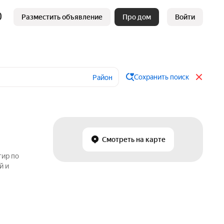
Разместить объявление
Про дом
Войти
Сохранить поиск
Район
Смотреть на карте
тир по
й и