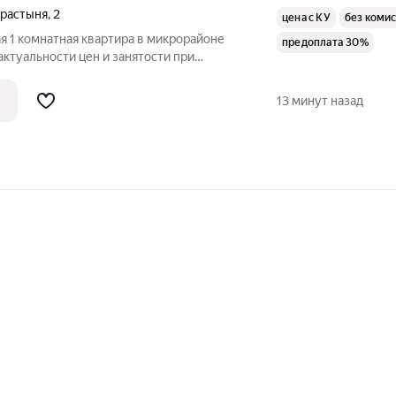
Крастыня
,
2
цена с КУ
без коми
 1 комнатная квартира в микрорайоне
предоплата 30%
 также максимальная безопасность! 100%
мма страхового депозита составляет
13 минут назад