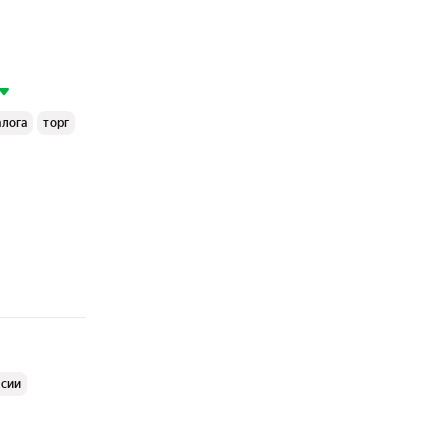
алога
торг
ссии