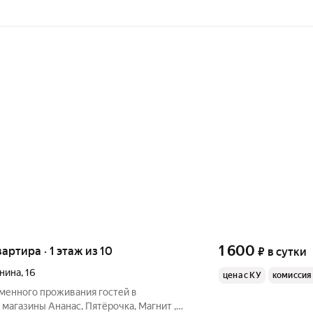
1 600
вартира · 1 этаж из 10
₽
в сутки
нина
,
16
цена с КУ
комиссия
еменного проживания гостей в
магазины Ананас, Пятёрочка, Магнит ,