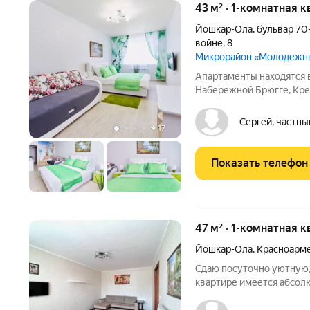
43 м² · 1-комнатная к
Йошкар-Ола
,
бульвар 70
войне
,
8
Микрорайон «Молодежн
Апартаменты находятся 
Набережной Брюгге, Кр
Воскресенским проспект
Легкоатлетическим мане
Сергей, частны
+
17
открываются виды на: Во
Показать телефон
47 м² · 1-комнатная 
Йошкар-Ола
,
Красноарме
Сдаю посуточно уютную,
квартире имеется абсол
проживания как на одни с