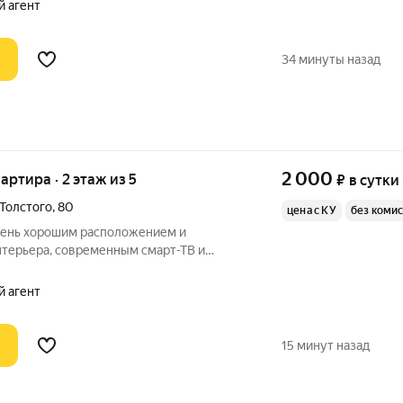
 с комфортным новым матрасом (спальное
й агент
34 минуты назад
2 000
вартира · 2 этаж из 5
₽
в сутки
 Толстого
,
80
цена с КУ
без коми
очень хорошим расположением и
терьера, современным смарт-ТВ и
ром и кондиционером. Квартира очень
мой и прохладно летом, всегда комфортно
й агент
15 минут назад