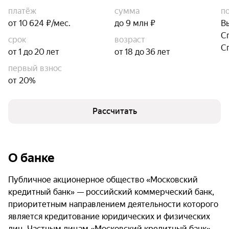
платёж
сумма
п
от 10 624 ₽/мес.
до 9 млн ₽
В
С
срок
возраст
С
от 1 до 20 лет
от 18 до 36 лет
первый взнос
от 20%
Рассчитать
О банке
Публичное акционерное общество «Московский
кредитный банк» — российский коммерческий банк,
приоритетным направлением деятельности которого
является кредитование юридических и физических
лиц. Частным лицам «Московский кредитный банк»