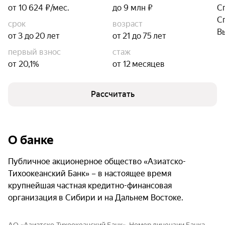
от 10 624 ₽/мес.
до 9 млн ₽
С
С
срок
возраст
В
от 3 до 20 лет
от 21 до 75 лет
первый взнос
стаж
от 20,1%
от 12 месяцев
Рассчитать
О банке
Публичное акционерное общество «Азиатско-
Тихоокеанский Банк» – в настоящее время
крупнейшая частная кредитно-финансовая
организация в Сибири и на Дальнем Востоке.