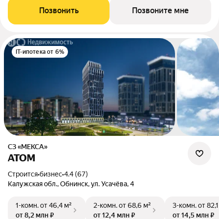
Позвонить
Позвоните мне
IT-ипотека от 6%
СЗ «МЕКСА»
АТОМ
Строится
•
бизнес
•
4.4 (67)
Калужская обл., Обнинск, ул. Усачёва, 4
1-комн.
от 46,4 м²
2-комн.
от 68,6 м²
3-комн.
от 82,1
от 8,2 млн ₽
от 12,4 млн ₽
от 14,5 млн ₽