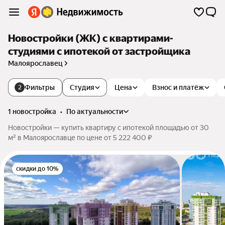
Новостройки (ЖК) с квартирами-
студиями с ипотекой от застройщика
Малоярославец
Фильтры
Студия
Цена
Взнос и платёж
2
1 новостройка
•
по актуальности
Новостройки — купить квартиру с ипотекой площадью от 30
м² в Малоярославце по цене от 5 222 400 ₽
скидки до 10%