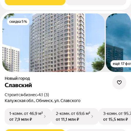
скидка 5%
ещё 17 фо
Новый город
Славский
Строится
•
бизнес
•
4.1 (3)
Калужская обл., Обнинск, ул. Славского
1-комн.
от 46,9 м²
2-комн.
от 69,6 м²
3-комн.
от 95,
от 7,9 млн ₽
от 11,1 млн ₽
от 15,5 млн ₽