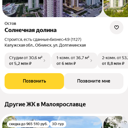
Остов
Солнечная долина
Строится, есть сданные
•
бизнес
•
4.9 (1127)
Калужская обл., Обнинск, ул. Долгининская
Студии
от 30,6 м²
1-комн.
от 36,7 м²
2-комн.
от 53,
от 5,2 млн ₽
от 6 млн ₽
от 8,8 млн ₽
Позвонить
Позвоните мне
Другие ЖК в Малоярославце
скидка до 965 510 руб.
3D-тур