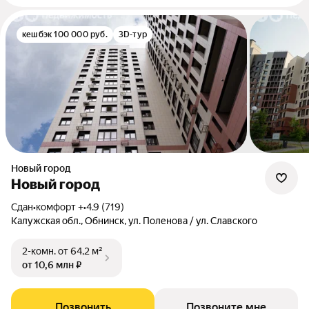
кешбэк 100 000 руб.
3D-тур
Новый город
Новый город
Сдан
•
комфорт +
•
4.9 (719)
Калужская обл., Обнинск, ул. Поленова / ул. Славского
2-комн.
от 64,2 м²
от 10,6 млн ₽
Позвонить
Позвоните мне