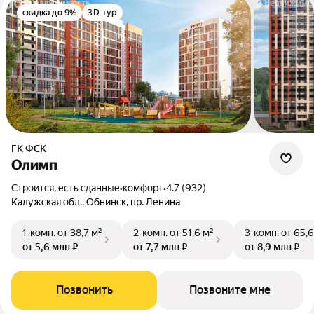
скидка до 9%
3D-тур
ГК ФСК
Олимп
Строится, есть сданные
•
комфорт
•
4.7 (932)
Калужская обл., Обнинск, пр. Ленина
1-комн.
от 38,7 м²
2-комн.
от 51,6 м²
3-комн.
от 65,6
от 5,6 млн ₽
от 7,7 млн ₽
от 8,9 млн ₽
Позвонить
Позвоните мне