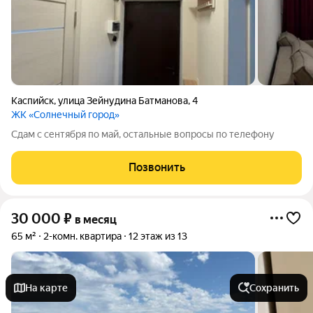
Каспийск
,
улица Зейнудина Батманова
,
4
ЖК «Солнечный город»
Сдам с сентября по май, остальные вопросы по телефону
Позвонить
30 000
₽
в месяц
65 м²
2-комн. квартира
12 этаж из 13
На карте
Сохранить