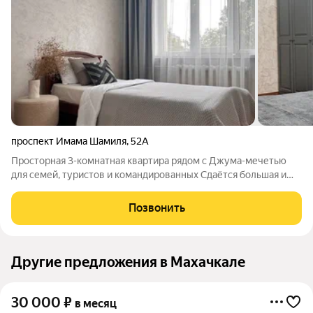
проспект Имама Шамиля
,
52А
Просторная 3-комнатная квартира рядом с Джума-мечетью
для семей, туристов и командированных Сдаётся большая и
светлая трёхкомнатная квартира в центре Махачкалы,
идеально подходящая для размещения семьи или небольшой
Позвонить
группы. Уютная атмосфера,
Другие предложения в Махачкале
30 000
₽
в месяц