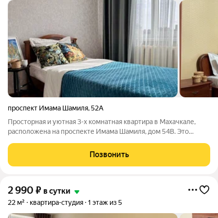
проспект Имама Шамиля
,
52А
Просторная и уютная 3-х комнатная квартира в Махачкале,
расположена на проспекте Имама Шамиля, дом 54В. Это
идеальное место для командировочных и семейных пар,
которые ищут временное жилье на время пребывания в
Позвонить
нашем городе. 5 минут до главной,
2 990
₽
в сутки
22 м²
квартира-студия
1 этаж из 5