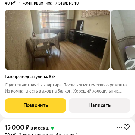
40 м²
1-комн. квартира
7 этаж из 10
Газопроводная улица
,
8к5
Сдается уютная 1-к квартира. После косметического ремонта.
Из комнаты есть выход на балкон. Хороший холодильник.
Имеется стиральная машина. Рассмотрим всех, но
предпочтение семейной паре.
Позвонить
Написать
15 000
₽
в месяц