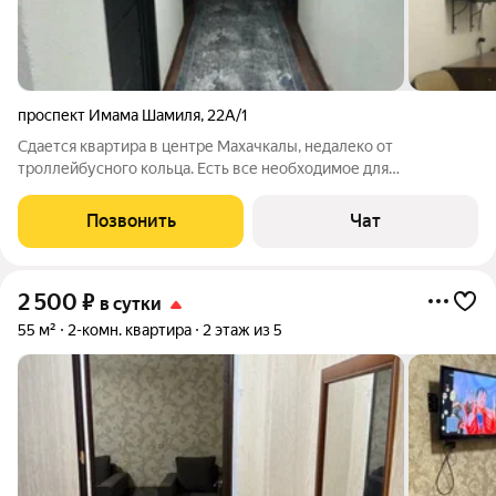
проспект Имама Шамиля
,
22А/1
Сдается квартира в центре Махачкалы, недалеко от
троллейбусного кольца. Есть все необходимое для
комфортного проживания . Рядом рестораны, кафе, афганский
парк, круглосуточный магазин , рынок, аптеки . Мы ждем своих
Позвонить
Чат
гостей ЗВОНИТЕ,ПИШИТЕ. ВСЕГДА НА
2 500
₽
в сутки
55 м²
2-комн. квартира
2 этаж из 5