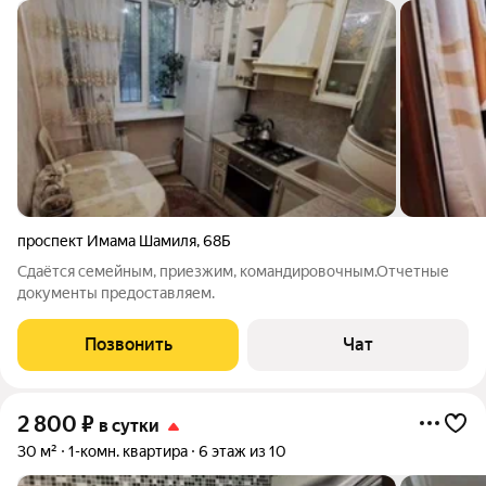
проспект Имама Шамиля
,
68Б
Сдаётся семейным, приезжим, командировочным.Отчетные
документы предоставляем.
Позвонить
Чат
2 800
₽
в сутки
30 м²
1-комн. квартира
6 этаж из 10