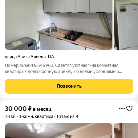
улица Азиза Алиева
,
11А
Номер объекта: 546963. Сдаётся уютная 1-на комнатная
квартира в долгосрочную аренду, со всеми условиями и
необходимой мебелью и техникой, расположенную по адресу:
ул Азиза Алиева, д.11 а. Стоимость аренды 32 000 р. + оплата
Позвонить
коммунальных услуг.
30 000
₽
в месяц
73 м²
3-комн. квартира
1 этаж из 9