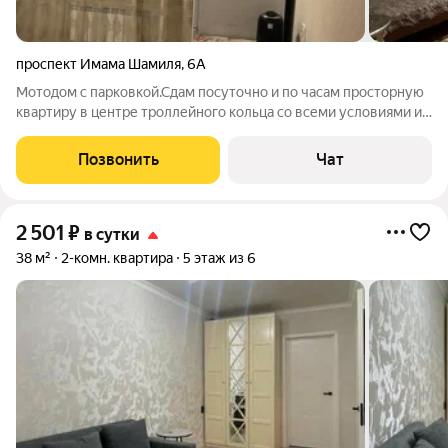
проспект Имама Шамиля
,
6А
Мотодом с парковкой.Сдам посуточно и по часам просторную
квартиру в центре троллейного кольца со всеми условиями и с
крытым двориком где можно курить кальян,на 1 этаже,
приезжим и гостям столицы.В квартире имеется все для
Позвонить
Чат
комфортного проживания
2 501
₽
в сутки
38 м²
2-комн. квартира
5 этаж из 6