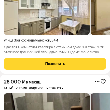
улица Зои Космодемьянской
,
54И
Сдается 1-комнатная квартира в отличном доме 8-й этаж, 9-ти
этажного дом с общей площадью 35м2. О доме Монолитно-
кирпичный Дом сдан Большой двор Идеальная локация ,для
тех кто ценит комфорт! О квартире Площадь: 44м2 Цокольный
Позвонить
этаж 9 этажного дома
28 000
₽
в месяц
60 м²
2-комн. квартира
6 этаж из 7