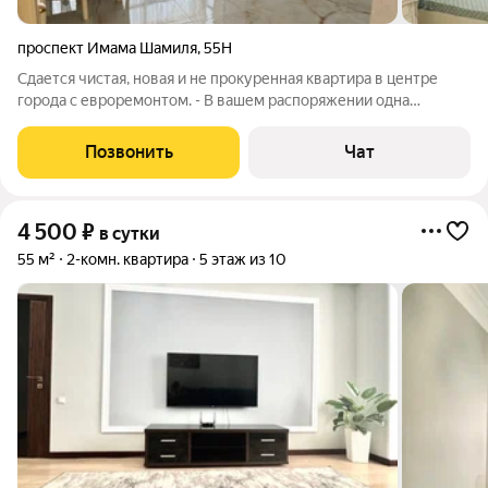
проспект Имама Шамиля
,
55Н
Сдается чистая, новая и не прокуренная квартира в центре
города с евроремонтом. - В вашем распоряжении одна
спальня, просторный зал и кухня. - У нас Вы найдете все
необходимое для комфортного проживания: Кондиционер,
Позвонить
Чат
высокоскоростной Wi-Fi , хороший
4 500
₽
в сутки
55 м²
2-комн. квартира
5 этаж из 10