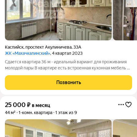
Каспийск
,
проспект Акулиничева
,
33А
ЖК «Махачкалинский»
, 4 квартал 2023
Сдается квартира 36 м - идеальный вариант для проживания
молодой пары В квартире есть встроенная кухонная мебель и
техника соответствует фотографиям! О доме:Кирпично-
Монoлитный 2 Лифта Открытaя пaркoвка Очень удoбнoe
Позвонить
рaсполoжение Дом заселен Тихие
25 000
₽
в месяц
44 м²
1-комн. квартира
1 этаж из 9