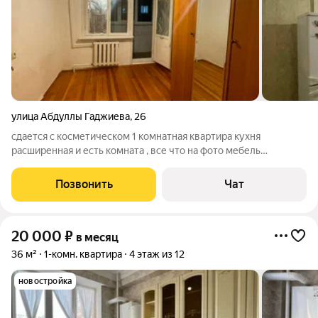
улица Абдуллы Гаджиева
,
26
сдается с косметическом 1 комнатная квартира кухня
расширенная и есть комната , все что на фото мебель
частичная, холодильник газовая плита, + оплата по за свет
воду и отопление
Позвонить
Чат
20 000
₽
в месяц
36 м²
1-комн. квартира
4 этаж из 12
новостройка