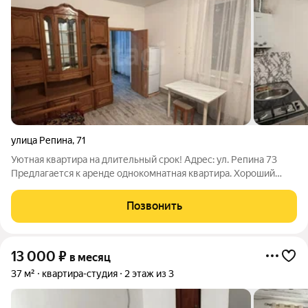
улица Репина
,
71
Уютная квартира на длительный срок! Адрес: ул. Репина 73
Предлагается к аренде однокомнатная квартира. Хороший
вариант для тех кто хочет спокойствие и комфорт. Хороший
ремонт, вся необходимая мебель имеется. Спокойный, тихий
Позвонить
район с дружелюбными
13 000
₽
в месяц
37 м²
квартира-студия
2 этаж из 3