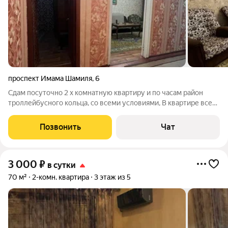
проспект Имама Шамиля
,
6
Сдам посуточно 2 х комнатную квартиру и по часам район
троллейбусного кольца, со всеми условиями, В квартире все
условия, интернет, Смарт тв, чистое белье, посуда Имеются
отчетные документы и регистрация по факту проживания для
Позвонить
Чат
иностранных граждан.
3 000
₽
в сутки
70 м²
2-комн. квартира
3 этаж из 5