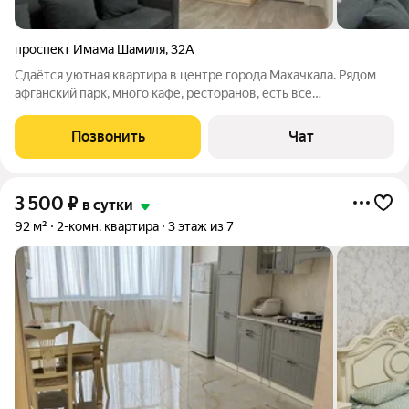
проспект Имама Шамиля
,
32А
Сдаётся уютная квартира в центре города Махачкала. Рядом
афганский парк, много кафе, ресторанов, есть все
необходимое для проживания ( вай Фай, телевизор смарт,
стиральная машина, фен, утюг). я всегда на связи со своими
Позвонить
Чат
гостями, всегда помогу
3 500
₽
в сутки
92 м²
2-комн. квартира
3 этаж из 7