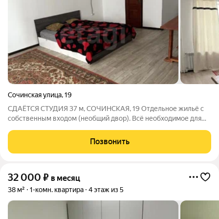
Сочинская улица
,
19
СДАЁТСЯ СТУДИЯ 37 м, СОЧИНСКАЯ, 19 Отдельное жильё с
собственным входом (необщий двор). Всё необходимое для
проживания уже есть. Что внутри: Мебель: кровать, шкаф,
стол, стулья. Техника: холодильник, плита, стиральная машина.
Позвонить
WiFi включён в
32 000
₽
в месяц
38 м²
1-комн. квартира
4 этаж из 5