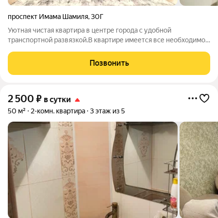
проспект Имама Шамиля
,
30Г
Уютная чистая квартира в центре города с удобной
транспортной развязкой.В квартире имеется все необходимое
для комфортного проживания .2 телевизора в зале и
спальне.Рядом с домом находятся магазины
Позвонить
,кафе,парк,рынок,супермаркеты.Не сдается для шумных
2 500
₽
в сутки
50 м²
2-комн. квартира
3 этаж из 5