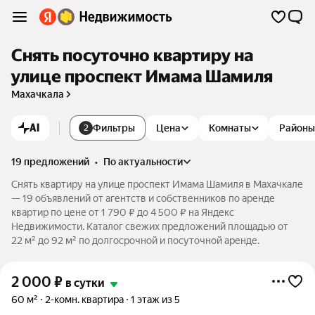
Снять посуточно квартиру на
улице проспект Имама Шамиля
Махачкала
AI
Фильтры
Цена
Комнаты
Районы
2
19 предложений
•
по актуальности
Снять квартиру на улице проспект Имама Шамиля в Махачкале
— 19 объявлений от агентств и собственников по аренде
квартир по цене от 1 790 ₽ до 4 500 ₽ на Яндекс
Недвижимости. Каталог свежих предложений площадью от
22 м² до 92 м² по долгосрочной и посуточной аренде.
2 000
₽
в сутки
60 м²
2-комн. квартира
1 этаж из 5