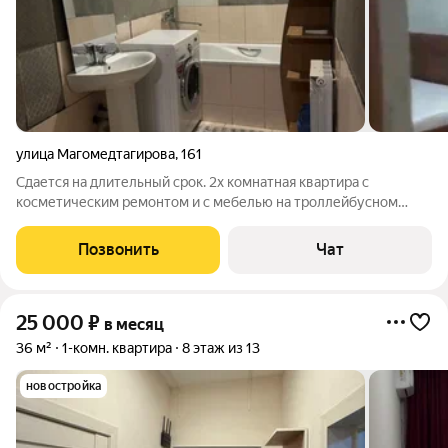
улица Магомедтагирова
,
161
Сдается на длительный срок. 2х комнатная квартира с
косметическим ремонтом и с мебелью на троллейбусном
кольце. На данный момент лифт в доме не работает, когда
сделают тоже не знают. Вся инфраструктура в шаговой
Позвонить
Чат
доступности. Хозяйка рассматривает
25 000
₽
в месяц
36 м²
1-комн. квартира
8 этаж из 13
новостройка