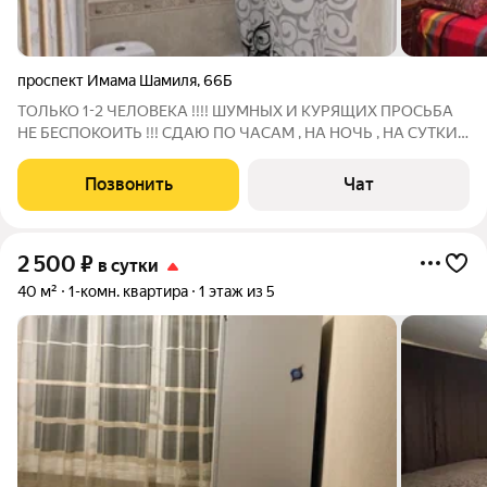
проспект Имама Шамиля
,
66Б
ТОЛЬКО 1-2 ЧЕЛОВЕКА !!!! ШУМНЫХ И КУРЯЩИХ ПРОСЬБА
НЕ БЕСПОКОИТЬ !!! СДАЮ ПО ЧАСАМ , НА НОЧЬ , НА СУТКИ
ИНТЕРНЕТ 8, СМАРТ 928 , ВАЙФАЙ 515 ТЕЛЕВИЗОР 28 ПЕРЕД
КРОВАТЬЮ 99 Подробности по телефону
Позвонить
Чат
2 500
₽
в сутки
40 м²
1-комн. квартира
1 этаж из 5