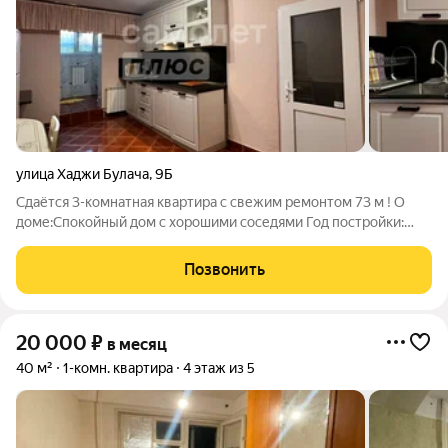
улица Хаджи Булача
,
9Б
Сдаётся 3-комнатная квартира с свежим ремонтом 73 м ! О
доме:Спокойный дом с хорошими соседями Год постройки:
1990 Тип дома: Панельный Этаж: 1/9 1 лифт Парковка:
Открытая во дворе Отопление: Центральное О
Позвонить
квартире:Площадь : 73м2 Просторная кухня с
20 000
₽
в месяц
40 м²
1-комн. квартира
4 этаж из 5