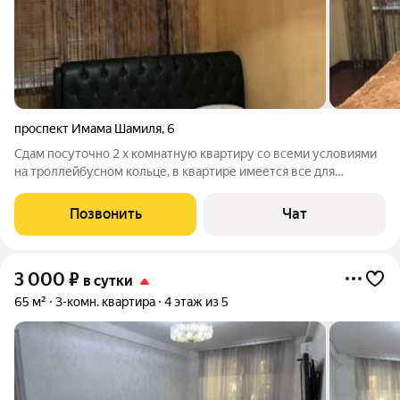
проспект Имама Шамиля
,
6
Сдам посуточно 2 х комнатную квартиру со всеми условиями
на троллейбусном кольце, в квартире имеется все для
комфортного проживания, wi-fi, Смарт, чистая постельное
белье, посуда
Позвонить
Чат
3 000
₽
в сутки
65 м²
3-комн. квартира
4 этаж из 5