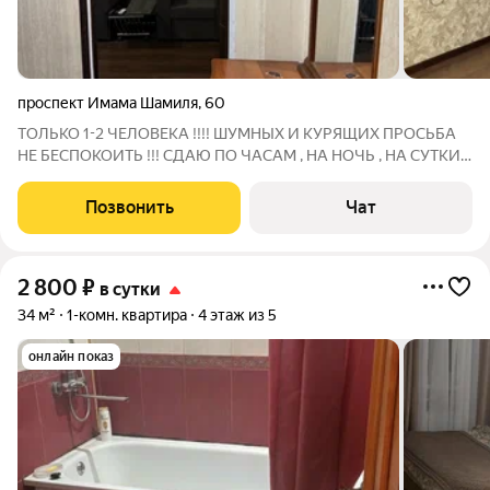
проспект Имама Шамиля
,
60
ТОЛЬКО 1-2 ЧЕЛОВЕКА !!!! ШУМНЫХ И КУРЯЩИХ ПРОСЬБА
НЕ БЕСПОКОИТЬ !!! СДАЮ ПО ЧАСАМ , НА НОЧЬ , НА СУТКИ
ИНТЕРНЕТ 8, СМАРТ 928 , ВАЙФАЙ 515 ТЕЛЕВИЗОР 28 ПЕРЕД
КРОВАТЬЮ 99 Подробности по телефону
Позвонить
Чат
2 800
₽
в сутки
34 м²
1-комн. квартира
4 этаж из 5
онлайн показ