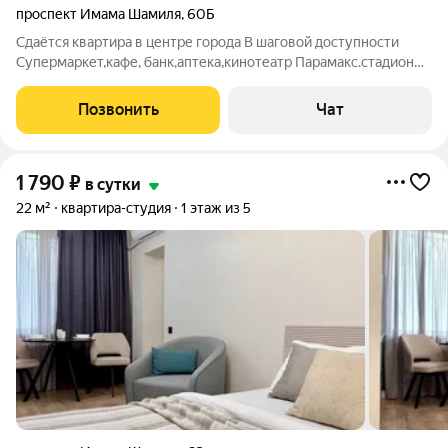
проспект Имама Шамиля
,
60Б
Сдаётся квартира в центре города В шаговой доступности
Супермаркет,кафе, банк,аптека,кинотеатр Парамакс.стадион
Труд. Сдаётся от 3 суток и больше
Позвонить
Чат
1 790
₽
в сутки
22 м²
квартира-студия
1 этаж из 5