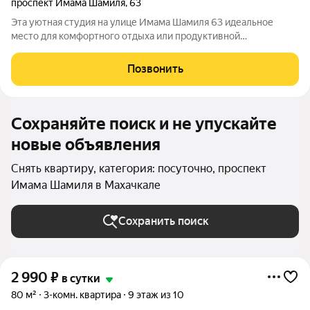
проспект Имама Шамиля
,
63
Эта уютная студия на улице Имама Шамиля 63 идеальное
место для комфортного отдыха или продуктивной
командировки. Современный дизайн, теплые оттенки и мягкий
свет создают атмосферу уюта, где можно расслабиться после
Позвонить
насыщенного дня. Полноценная
Сохраняйте поиск и не упускайте
новые объявления
Снять квартиру, категория: посуточно, проспект
Имама Шамиля в Махачкале
Сохранить поиск
2 990
₽
в сутки
80 м²
3-комн. квартира
9 этаж из 10