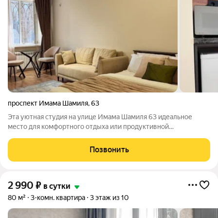
проспект Имама Шамиля
,
63
Эта уютная студия на улице Имама Шамиля 63 идеальное
место для комфортного отдыха или продуктивной
командировки. Современный дизайн, теплые оттенки и мягкий
свет создают атмосферу уюта, где можно расслабиться после
Позвонить
насыщенного дня. Полноценная
2 990
₽
в сутки
80 м²
3-комн. квартира
3 этаж из 10