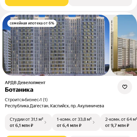
семейная ипотека от 6%
АРДВ Девелопмент
Ботаника
Строится
•
бизнес
•
1 (1)
Республика Дагестан, Каспийск, пр. Акулиничева
Студии
от 31,1 м²
1-комн.
от 33,8 м²
2-комн.
от 64 м
от 6,1 млн ₽
от 6,4 млн ₽
от 9,7 млн ₽