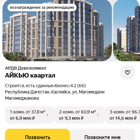
вознаграждение за рекомендацию
АРДВ Девелопмент
АЙКЬЮ квартал
Строится, есть сданные
•
бизнес
•
4.2 (66)
Республика Дагестан, Каспийск, ул. Магомедали
Магомеджанова
1-комн.
от 37,8 м²
2-комн.
от 60,9 м²
3-комн.
от 96,
от 6,9 млн ₽
от 9,3 млн ₽
от 14,6 млн ₽
Позвонить
Позвоните мне