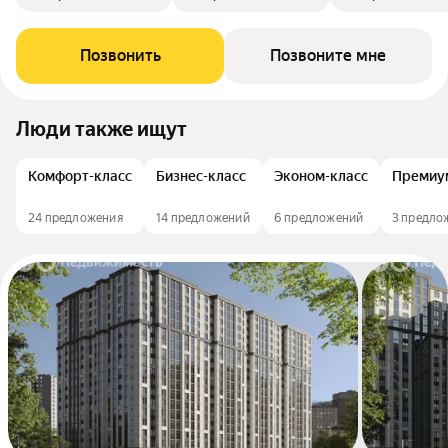
Позвонить
Позвоните мне
Люди также ищут
Комфорт-класс
Бизнес-класс
Эконом-класс
Премиу
24 предложения
14 предложений
6 предложений
3 предло