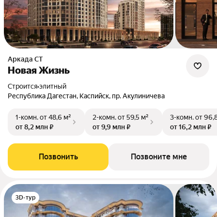
Аркада СТ
Новая Жизнь
Строится
•
элитный
Республика Дагестан, Каспийск, пр. Акулиничева
1-комн.
от 48,6 м²
2-комн.
от 59,5 м²
3-комн.
от 96,
от 8,2 млн ₽
от 9,9 млн ₽
от 16,2 млн ₽
Позвонить
Позвоните мне
3D-тур