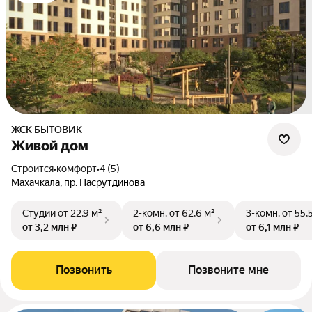
ЖСК БЫТОВИК
Живой дом
Строится
•
комфорт
•
4 (5)
Махачкала, пр. Насрутдинова
Студии
от 22,9 м²
2-комн.
от 62,6 м²
3-комн.
от 55,
от 3,2 млн ₽
от 6,6 млн ₽
от 6,1 млн ₽
Позвонить
Позвоните мне