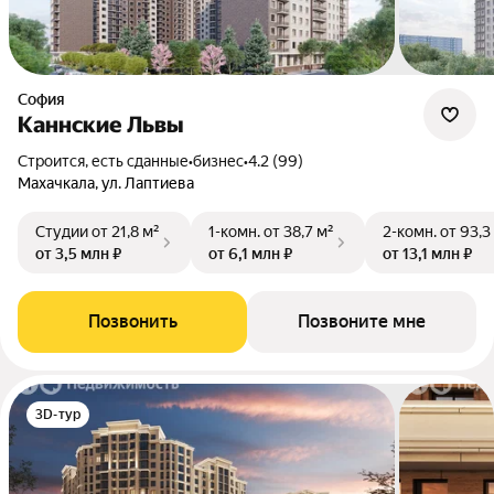
София
Каннские Львы
Строится, есть сданные
•
бизнес
•
4.2 (99)
Махачкала, ул. Лаптиева
Студии
от 21,8 м²
1-комн.
от 38,7 м²
2-комн.
от 93,3
от 3,5 млн ₽
от 6,1 млн ₽
от 13,1 млн ₽
Позвонить
Позвоните мне
3D-тур