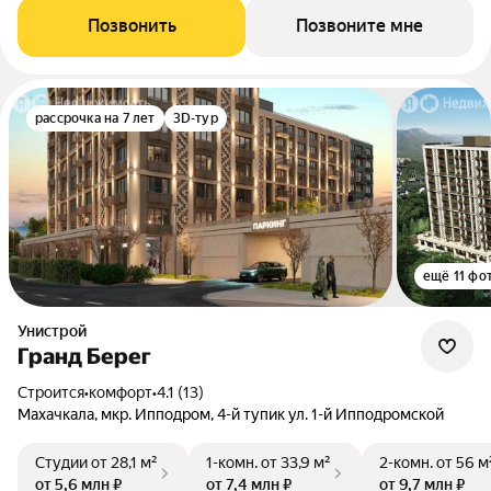
Позвонить
Позвоните мне
рассрочка на 7 лет
3D-тур
ещё 11 фо
Унистрой
Гранд Берег
Строится
•
комфорт
•
4.1 (13)
Махачкала, мкр. Ипподром, 4-й тупик ул. 1-й Ипподромской
Студии
от 28,1 м²
1-комн.
от 33,9 м²
2-комн.
от 56 м
от 5,6 млн ₽
от 7,4 млн ₽
от 9,7 млн ₽