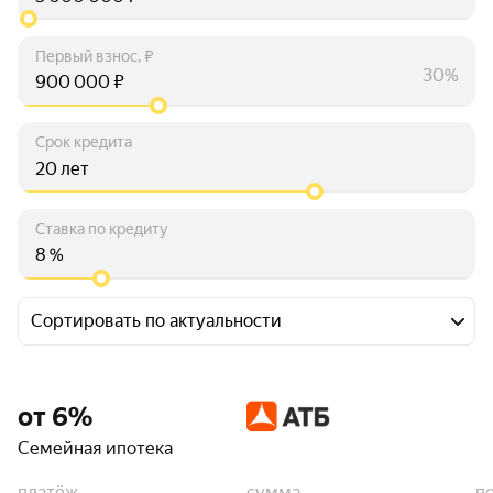
Первый взнос, ₽
30%
₽
Срок кредита
лет
Ставка по кредиту
%
Сортировать по актуальности
от 6%
Семейная ипотека
платёж
сумма
п