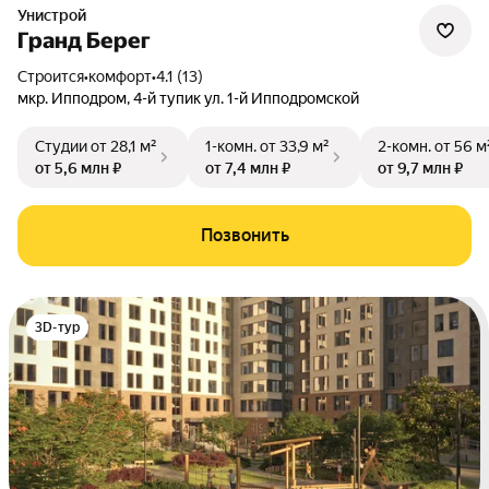
Унистрой
Гранд Берег
Строится
•
комфорт
•
4.1 (13)
мкр. Ипподром
,
4-й тупик ул. 1-й Ипподромской
Студии
от 28,1 м²
1-комн.
от 33,9 м²
2-комн.
от 56 м
от 5,6 млн ₽
от 7,4 млн ₽
от 9,7 млн ₽
Позвонить
3D-тур