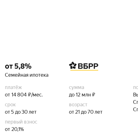
от 5,8%
Семейная ипотека
платёж
сумма
п
от 14 804 ₽/мес.
до 12 млн ₽
В
С
срок
возраст
С
от 5 до 30 лет
от 21 до 70 лет
первый взнос
от 20,1%