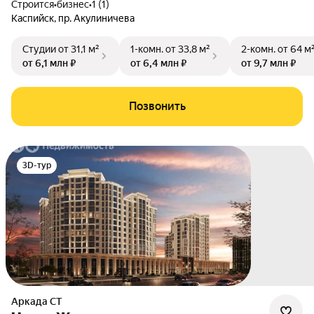
Строится
•
бизнес
•
1 (1)
Каспийск
,
пр. Акулиничева
Студии
от 31,1 м²
1-комн.
от 33,8 м²
2-комн.
от 64 м
от 6,1 млн ₽
от 6,4 млн ₽
от 9,7 млн ₽
Позвонить
3D-тур
Аркада СТ