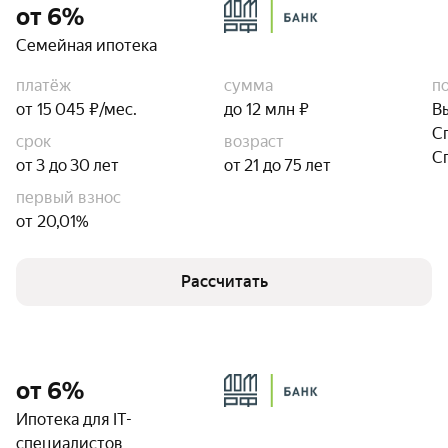
от 6%
Семейная ипотека
платёж
сумма
п
от 15 045 ₽/мес.
до 12 млн ₽
В
С
срок
возраст
С
от 3 до 30 лет
от 21 до 75 лет
первый взнос
от 20,01%
Рассчитать
от 6%
Ипотека для IT-
специалистов