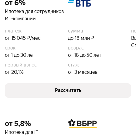
от 6%
Ипотека для сотрудников
ИТ-компаний
платёж
сумма
п
от 15 045 ₽/мес.
до 18 млн ₽
В
С
срок
возраст
от 1 до 30 лет
от 18 до 50 лет
первый взнос
стаж
от 20,1%
от 3 месяцев
Рассчитать
от 5,8%
Ипотека для IT-