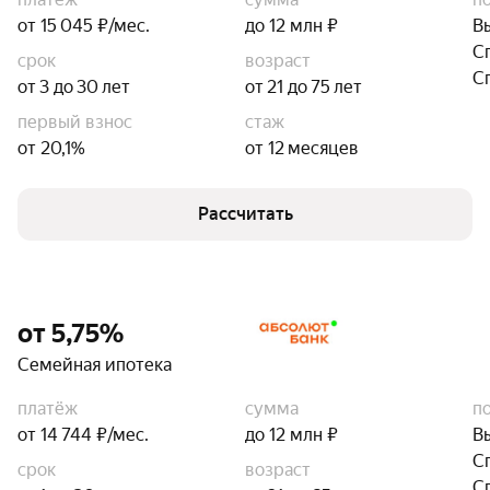
от 15 045 ₽/мес.
до 12 млн ₽
В
С
срок
возраст
С
от 3 до 30 лет
от 21 до 75 лет
первый взнос
стаж
от 20,1%
от 12 месяцев
Рассчитать
от 5,75%
Семейная ипотека
платёж
сумма
п
от 14 744 ₽/мес.
до 12 млн ₽
В
С
срок
возраст
С