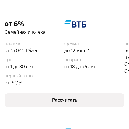
от 6%
Семейная ипотека
платёж
сумма
п
от 15 045 ₽/мес.
до 12 млн ₽
Б
В
срок
возраст
С
от 1 до 30 лет
от 18 до 75 лет
С
первый взнос
от 20,1%
Рассчитать