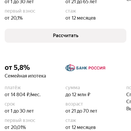
от 1 до 30 лет
от 21 до 65 лет
первый взнос
стаж
от 20,1%
от 12 месяцев
Рассчитать
от 5,8%
Семейная ипотека
платёж
сумма
п
от 14 804 ₽/мес.
до 12 млн ₽
С
С
срок
возраст
В
от 1 до 30 лет
от 21 до 70 лет
первый взнос
стаж
от 20,01%
от 12 месяцев