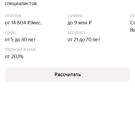
специалистов
платёж
сумма
п
от 14 804 ₽/мес.
до 9 млн ₽
С
В
срок
возраст
от 5 до 30 лет
от 21 до 70 лет
первый взнос
от 20,1%
Рассчитать