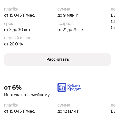
платёж
сумма
п
от 15 045 ₽/мес.
до 9 млн ₽
В
С
срок
возраст
С
от 3 до 30 лет
от 21 до 75 лет
первый взнос
от 20,01%
Рассчитать
от 6%
Ипотека по-семейному
платёж
сумма
п
от 15 045 ₽/мес.
до 12 млн ₽
В