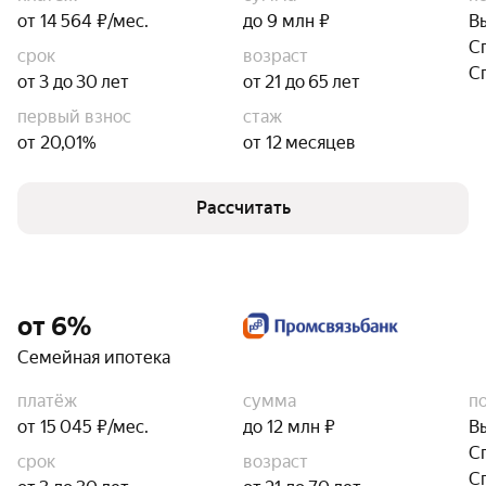
от 14 564 ₽/мес.
до 9 млн ₽
В
С
срок
возраст
С
от 3 до 30 лет
от 21 до 65 лет
первый взнос
стаж
от 20,01%
от 12 месяцев
Рассчитать
от 6%
Семейная ипотека
платёж
сумма
п
от 15 045 ₽/мес.
до 12 млн ₽
В
С
срок
возраст
С