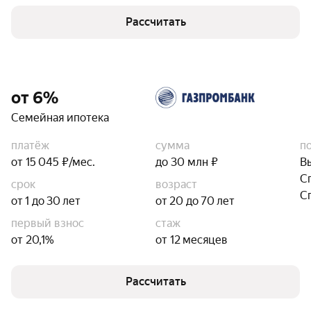
Рассчитать
от 6%
Семейная ипотека
платёж
сумма
п
от 15 045 ₽/мес.
до 30 млн ₽
В
С
срок
возраст
С
от 1 до 30 лет
от 20 до 70 лет
первый взнос
стаж
от 20,1%
от 12 месяцев
Рассчитать