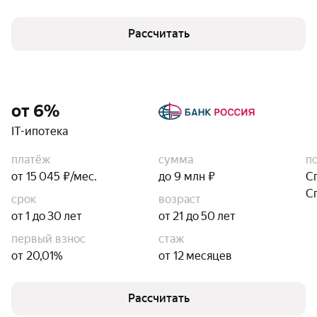
Рассчитать
от 6%
IT-ипотека
платёж
сумма
п
от 15 045 ₽/мес.
до 9 млн ₽
С
С
срок
возраст
от 1 до 30 лет
от 21 до 50 лет
первый взнос
стаж
от 20,01%
от 12 месяцев
Рассчитать