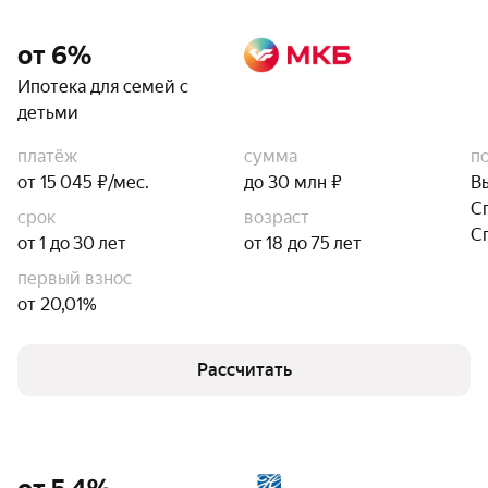
от 6%
Ипотека для семей с
детьми
платёж
сумма
п
от 15 045 ₽/мес.
до 30 млн ₽
В
С
срок
возраст
С
от 1 до 30 лет
от 18 до 75 лет
первый взнос
от 20,01%
Рассчитать