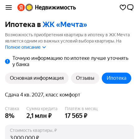
Ипотека в
ЖК «Мечта»
Возможность приобретения квартиры в ипотеку в ЖК Мечта
является одним из важных условий выбора квартиры. На
странице мы собрали программы кредитования банков для
Полное описание
покупки квартиры в ипотеку от 3.5%.
Точную информацию по ипотеке лучше уточнять
у банка
Основная информация
Отзывы
Ипотека
Сдача 4 кв. 2027, класс комфорт
Ставка
Сумма кредита
Платёж в месяц
8%
2,1 млн ₽
17 565 ₽
Стоимость квартиры, ₽
₽