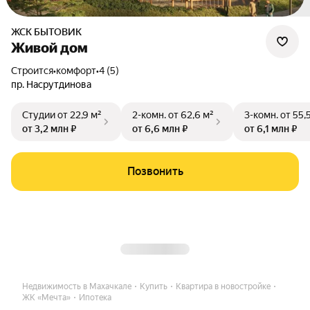
ЖСК БЫТОВИК
Живой дом
Строится
•
комфорт
•
4 (5)
пр. Насрутдинова
Студии
от 22,9 м²
2-комн.
от 62,6 м²
3-комн.
от 55,
от 3,2 млн ₽
от 6,6 млн ₽
от 6,1 млн ₽
Позвонить
Недвижимость в Махачкале
Купить
Квартира в новостройке
ЖК «Мечта»
Ипотека