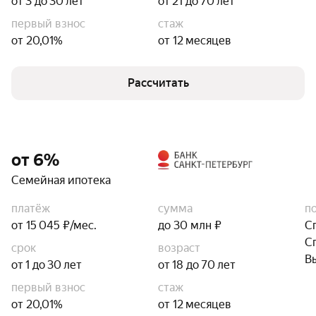
от 3 до 30 лет
от 21 до 70 лет
первый взнос
стаж
от 20,01%
от 12 месяцев
Рассчитать
от 6%
Семейная ипотека
платёж
сумма
п
от 15 045 ₽/мес.
до 30 млн ₽
С
С
срок
возраст
В
от 1 до 30 лет
от 18 до 70 лет
первый взнос
стаж
от 20,01%
от 12 месяцев