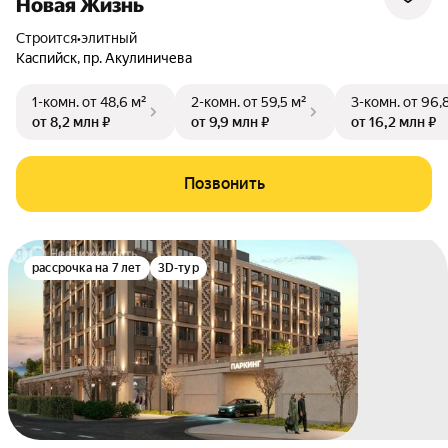
Новая Жизнь
Строится
•
элитный
Каспийск
,
пр. Акулиничева
1-комн.
от 48,6 м²
2-комн.
от 59,5 м²
3-комн.
от 96,
от 8,2 млн ₽
от 9,9 млн ₽
от 16,2 млн ₽
Позвонить
рассрочка на 7 лет
3D-тур