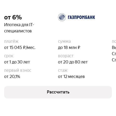
от 6%
Ипотека для IT-
специалистов
платёж
сумма
п
от 15 045 ₽/мес.
до 18 млн ₽
В
С
срок
возраст
С
от 1 до 30 лет
от 20 до 80 лет
первый взнос
стаж
от 20,1%
от 12 месяцев
Рассчитать