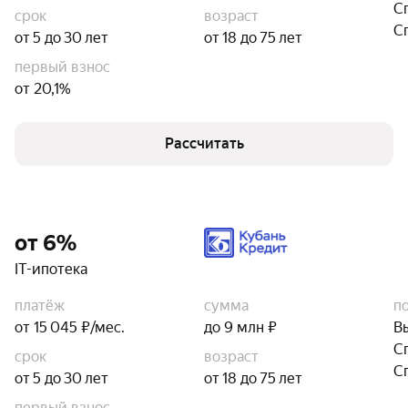
С
срок
возраст
С
от 5 до 30 лет
от 18 до 75 лет
первый взнос
от 20,1%
Рассчитать
от 6%
IT-ипотека
платёж
сумма
п
от 15 045 ₽/мес.
до 9 млн ₽
В
С
срок
возраст
С
от 5 до 30 лет
от 18 до 75 лет
первый взнос