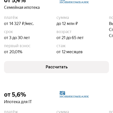
от 5,4%
Семейная ипотека
платёж
сумма
п
от 14 327 ₽/мес.
до 12 млн ₽
В
С
срок
возраст
С
от 3 до 30 лет
от 21 до 65 лет
первый взнос
стаж
от 20,01%
от 12 месяцев
Рассчитать
от 5,6%
Ипотека для IT
платёж
сумма
п