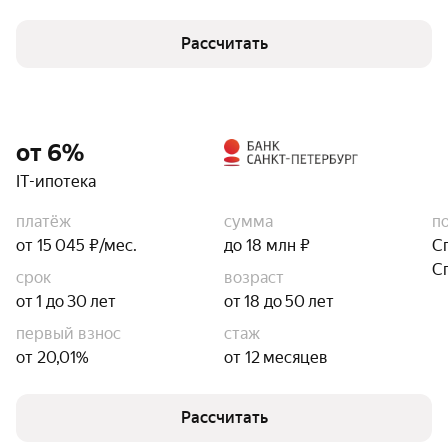
Рассчитать
от 6%
IT-ипотека
платёж
сумма
п
от 15 045 ₽/мес.
до 18 млн ₽
С
С
срок
возраст
от 1 до 30 лет
от 18 до 50 лет
первый взнос
стаж
от 20,01%
от 12 месяцев
Рассчитать