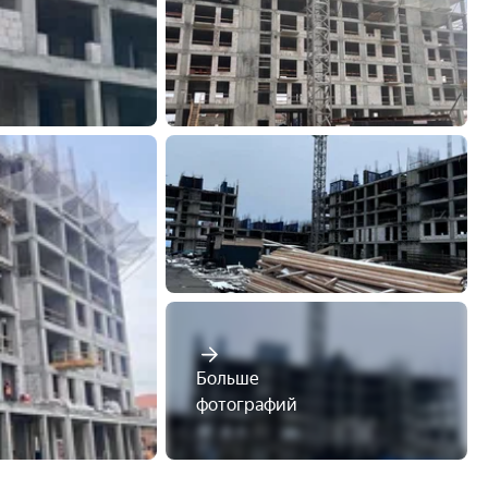
Больше

фотографий