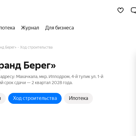
потека
Журнал
Для бизнеса
нд Берег»
Ход строительства
Гранд Берег»
дресу: Махачкала, мкр. Ипподром, 4-й тупик ул. 1-й
й срок сдачи — 2 квартал 2028 года.
ы
Ход строительства
Ипотека