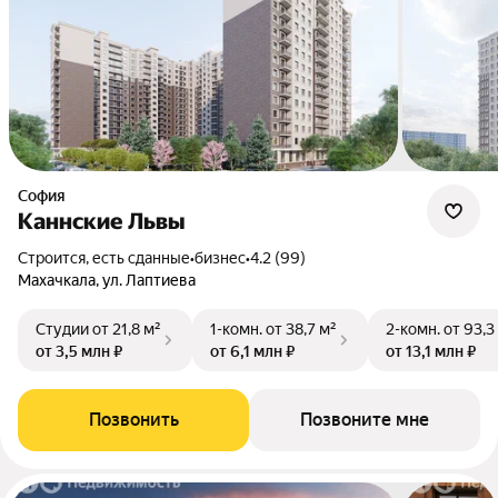
София
Каннские Львы
Строится, есть сданные
•
бизнес
•
4.2 (99)
Махачкала, ул. Лаптиева
Студии
от 21,8 м²
1-комн.
от 38,7 м²
2-комн.
от 93,3
от 3,5 млн ₽
от 6,1 млн ₽
от 13,1 млн ₽
Позвонить
Позвоните мне