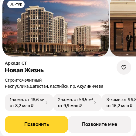
3D-тур
Аркада СТ
Новая Жизнь
Строится
•
элитный
Республика Дагестан, Каспийск, пр. Акулиничева
1-комн.
от 48,6 м²
2-комн.
от 59,5 м²
3-комн.
от 96,
от 8,2 млн ₽
от 9,9 млн ₽
от 16,2 млн ₽
Позвонить
Позвоните мне