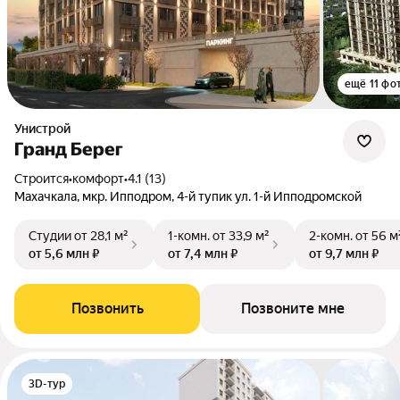
ещё 11 фо
Унистрой
Гранд Берег
Строится
•
комфорт
•
4.1 (13)
Махачкала, мкр. Ипподром, 4-й тупик ул. 1-й Ипподромской
Студии
от 28,1 м²
1-комн.
от 33,9 м²
2-комн.
от 56 м
от 5,6 млн ₽
от 7,4 млн ₽
от 9,7 млн ₽
Позвонить
Позвоните мне
3D-тур