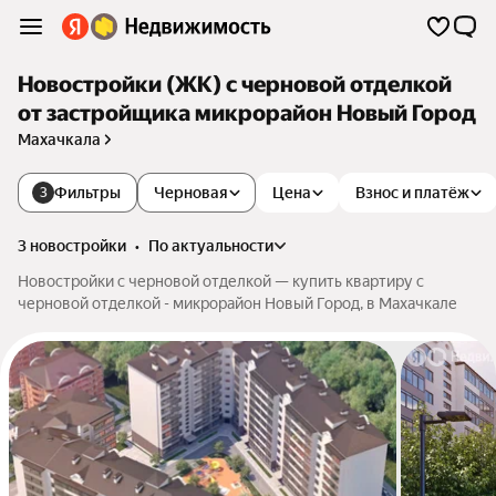
Новостройки (ЖК) с черновой отделкой
от застройщика микрорайон Новый Город
Махачкала
Фильтры
Черновая
Цена
Взнос и платёж
3
3 новостройки
•
по актуальности
Новостройки с черновой отделкой — купить квартиру с
черновой отделкой - микрорайон Новый Город, в Махачкале