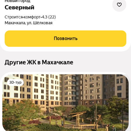
Новый Город
Северный
Строится
•
комфорт
•
4.3 (22)
Махачкала, ул. Шёлковая
Позвонить
Другие ЖК в Махачкале
3D-тур