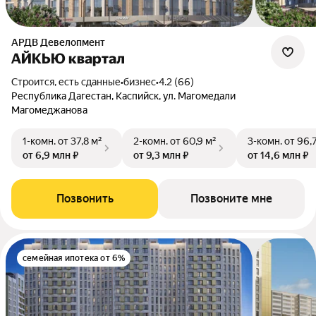
АРДВ Девелопмент
АЙКЬЮ квартал
Строится, есть сданные
•
бизнес
•
4.2 (66)
Республика Дагестан, Каспийск, ул. Магомедали
Магомеджанова
1-комн.
от 37,8 м²
2-комн.
от 60,9 м²
3-комн.
от 96,
от 6,9 млн ₽
от 9,3 млн ₽
от 14,6 млн ₽
Позвонить
Позвоните мне
семейная ипотека от 6%