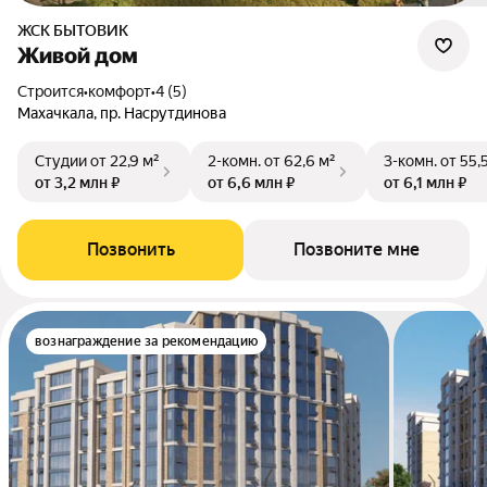
ЖСК БЫТОВИК
Живой дом
Строится
•
комфорт
•
4 (5)
Махачкала, пр. Насрутдинова
Студии
от 22,9 м²
2-комн.
от 62,6 м²
3-комн.
от 55,
от 3,2 млн ₽
от 6,6 млн ₽
от 6,1 млн ₽
Позвонить
Позвоните мне
вознаграждение за рекомендацию