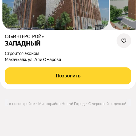
СЗ «ИНТЕРСТРОЙ»
ЗАПАДНЫЙ
Строится
•
эконом
Махачкала, ул. Али Омарова
Позвонить
тира в новостройке
Микрорайон Новый Город
С черновой отделкой