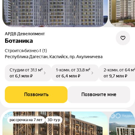
АРДВ Девелопмент
Ботаника
Строится
•
бизнес
•
1 (1)
Республика Дагестан, Каспийск, пр. Акулиничева
Студии
от 31,1 м²
1-комн.
от 33,8 м²
2-комн.
от 64 м
от 6,1 млн ₽
от 6,4 млн ₽
от 9,7 млн ₽
Позвонить
Позвоните мне
рассрочка на 7 лет
3D-тур