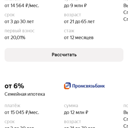
от 14 564 ₽/мес.
до 9 млн ₽
В
С
срок
возраст
С
от 3 до 30 лет
от 21 до 65 лет
первый взнос
стаж
от 20,01%
от 12 месяцев
Рассчитать
от 6%
Семейная ипотека
платёж
сумма
п
от 15 045 ₽/мес.
до 12 млн ₽
В
С
срок
возраст
С