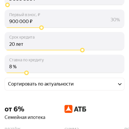
Первый взнос, ₽
30%
₽
Срок кредита
лет
Ставка по кредиту
%
Сортировать по актуальности
от 6%
Семейная ипотека
платёж
сумма
п