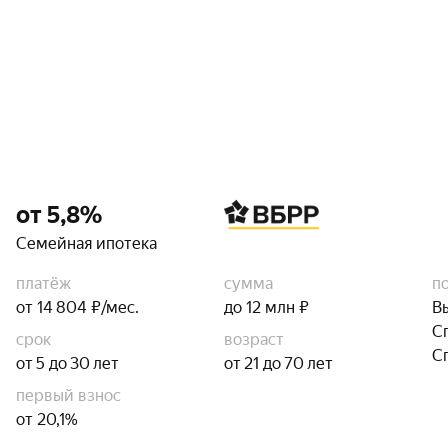
от 5,8%
Семейная ипотека
платёж
сумма
п
от 14 804 ₽/мес.
до 12 млн ₽
В
С
срок
возраст
С
от 5 до 30 лет
от 21 до 70 лет
первый взнос
от 20,1%