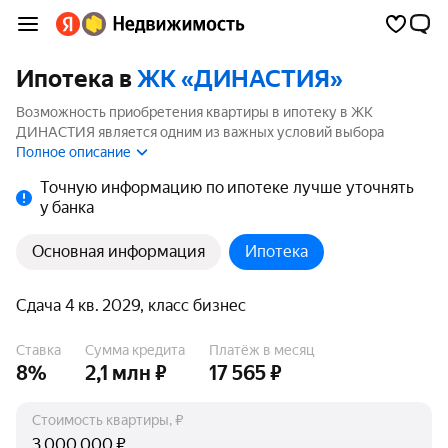
Ипотека в
ЖК «ДИНАСТИЯ»
Возможность приобретения квартиры в ипотеку в ЖК
ДИНАСТИЯ является одним из важных условий выбора
квартиры. На странице мы собрали программы кредитования
Полное описание
банков для покупки квартиры в ипотеку от 3.5%.
Точную информацию по ипотеке лучше уточнять
у банка
Основная информация
Ипотека
Сдача 4 кв. 2029, класс бизнес
Ставка
Сумма кредита
Платёж в месяц
8%
2,1 млн ₽
17 565 ₽
Стоимость квартиры, ₽
₽