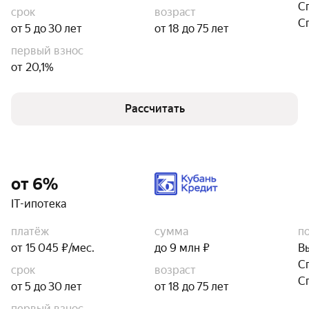
С
срок
возраст
С
от 5 до 30 лет
от 18 до 75 лет
первый взнос
от 20,1%
Рассчитать
от 6%
IT-ипотека
платёж
сумма
п
от 15 045 ₽/мес.
до 9 млн ₽
В
С
срок
возраст
С
от 5 до 30 лет
от 18 до 75 лет
первый взнос