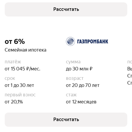
Рассчитать
от 6%
Семейная ипотека
платёж
сумма
п
от 15 045 ₽/мес.
до 30 млн ₽
В
С
срок
возраст
С
от 1 до 30 лет
от 20 до 70 лет
первый взнос
стаж
от 20,1%
от 12 месяцев
Рассчитать