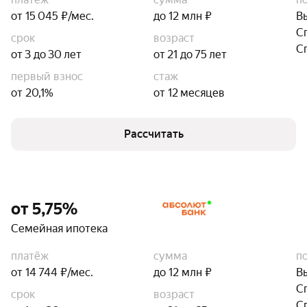
от 15 045 ₽/мес.
до 12 млн ₽
В
С
срок
возраст
С
от 3 до 30 лет
от 21 до 75 лет
первый взнос
стаж
от 20,1%
от 12 месяцев
Рассчитать
от 5,75%
Семейная ипотека
платёж
сумма
п
от 14 744 ₽/мес.
до 12 млн ₽
В
С
срок
возраст
С