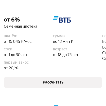
от 6%
Семейная ипотека
платёж
сумма
п
от 15 045 ₽/мес.
до 12 млн ₽
Б
В
срок
возраст
С
от 1 до 30 лет
от 18 до 75 лет
С
первый взнос
от 20,1%
Рассчитать