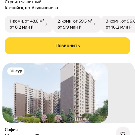
Строится
•
элитный
Каспийск
,
пр. Акулиничева
1-комн.
от 48,6 м²
2-комн.
от 59,5 м²
3-комн.
от 96,
от 8,2 млн ₽
от 9,9 млн ₽
от 16,2 млн ₽
Позвонить
3D-тур
София