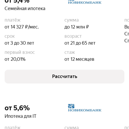
от 5,4%
Семейная ипотека
платёж
сумма
п
от 14 327 ₽/мес.
до 12 млн ₽
В
С
срок
возраст
С
от 3 до 30 лет
от 21 до 65 лет
первый взнос
стаж
от 20,01%
от 12 месяцев
Рассчитать
от 5,6%
Ипотека для IT
платёж
сумма
п