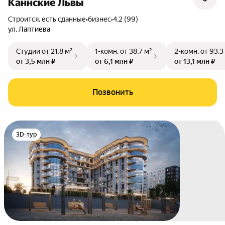
Каннские Львы
Строится, есть сданные
•
бизнес
•
4.2 (99)
ул. Лаптиева
Студии
от 21,8 м²
1-комн.
от 38,7 м²
2-комн.
от 93,3
от 3,5 млн ₽
от 6,1 млн ₽
от 13,1 млн ₽
Позвонить
3D-тур