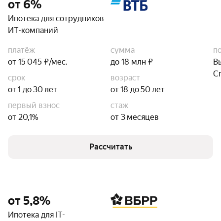
от 6%
Ипотека для сотрудников
ИТ-компаний
платёж
сумма
п
от 15 045 ₽/мес.
до 18 млн ₽
В
С
срок
возраст
от 1 до 30 лет
от 18 до 50 лет
первый взнос
стаж
от 20,1%
от 3 месяцев
Рассчитать
от 5,8%
Ипотека для IT-