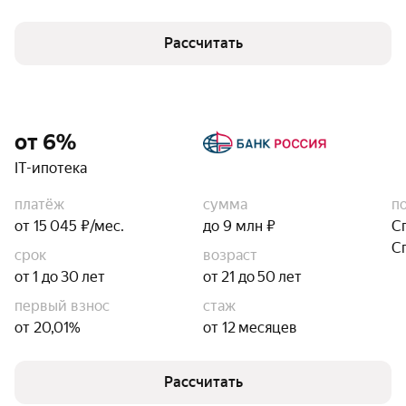
Рассчитать
от 6%
IT-ипотека
платёж
сумма
п
от 15 045 ₽/мес.
до 9 млн ₽
С
С
срок
возраст
от 1 до 30 лет
от 21 до 50 лет
первый взнос
стаж
от 20,01%
от 12 месяцев
Рассчитать