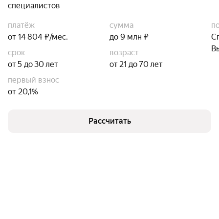
специалистов
платёж
сумма
п
от 14 804 ₽/мес.
до 9 млн ₽
С
В
срок
возраст
от 5 до 30 лет
от 21 до 70 лет
первый взнос
от 20,1%
Рассчитать