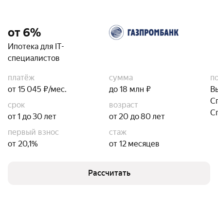
от 6%
Ипотека для IT-
специалистов
платёж
сумма
п
от 15 045 ₽/мес.
до 18 млн ₽
В
С
срок
возраст
С
от 1 до 30 лет
от 20 до 80 лет
первый взнос
стаж
от 20,1%
от 12 месяцев
Рассчитать