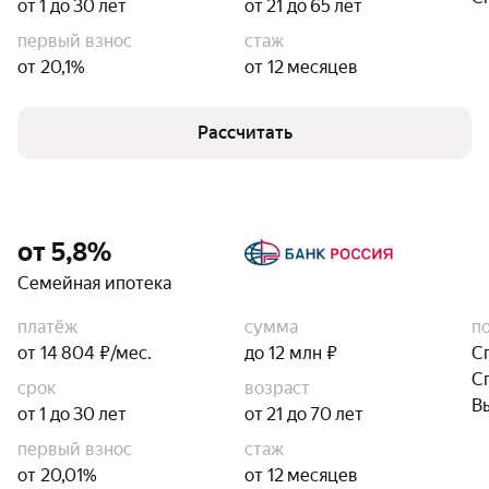
от 1 до 30 лет
от 21 до 65 лет
первый взнос
стаж
от 20,1%
от 12 месяцев
Рассчитать
от 5,8%
Семейная ипотека
платёж
сумма
п
от 14 804 ₽/мес.
до 12 млн ₽
С
С
срок
возраст
В
от 1 до 30 лет
от 21 до 70 лет
первый взнос
стаж
от 20,01%
от 12 месяцев