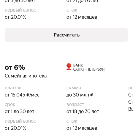
от 3 до 30 лет
от 21 до 70 лет
первый взнос
стаж
от 20,01%
от 12 месяцев
Рассчитать
от 6%
Семейная ипотека
платёж
сумма
п
от 15 045 ₽/мес.
до 30 млн ₽
С
С
срок
возраст
В
от 1 до 30 лет
от 18 до 70 лет
первый взнос
стаж
от 20,01%
от 12 месяцев