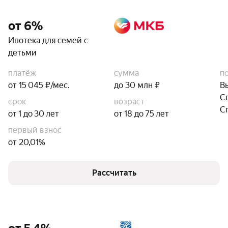
от 6%
Ипотека для семей с
детьми
платёж
сумма
п
от 15 045 ₽/мес.
до 30 млн ₽
В
С
срок
возраст
С
от 1 до 30 лет
от 18 до 75 лет
первый взнос
от 20,01%
Рассчитать