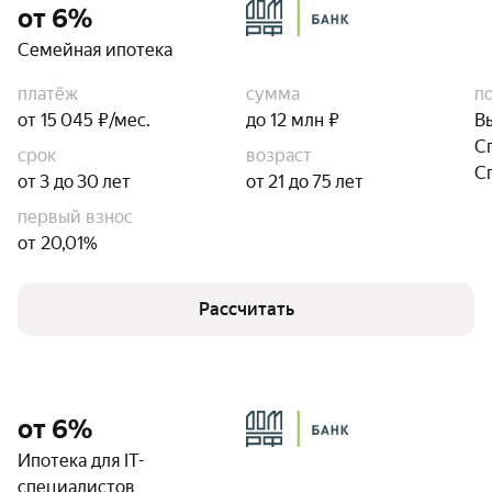
от 6%
Семейная ипотека
платёж
сумма
п
от 15 045 ₽/мес.
до 12 млн ₽
В
С
срок
возраст
С
от 3 до 30 лет
от 21 до 75 лет
первый взнос
от 20,01%
Рассчитать
от 6%
Ипотека для IT-
специалистов