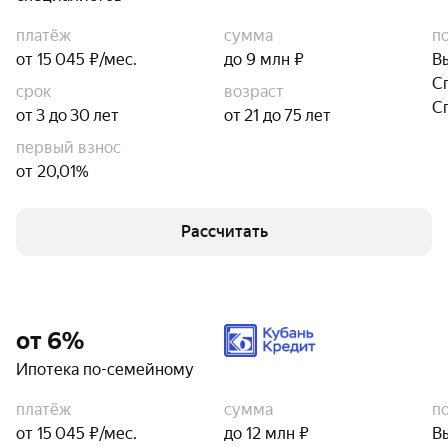
платёж
сумма
п
от 15 045 ₽/мес.
до 9 млн ₽
В
С
срок
возраст
С
от 3 до 30 лет
от 21 до 75 лет
первый взнос
от 20,01%
Рассчитать
от 6%
Ипотека по-семейному
платёж
сумма
п
от 15 045 ₽/мес.
до 12 млн ₽
В