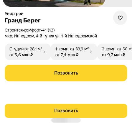
Унистрой
Гранд Берег
Строится
•
комфорт
•
4.1 (13)
мкр. Ипподром
,
4-й тупик ул. 1-й Ипподромской
Студии
от 28,1 м²
1-комн.
от 33,9 м²
2-комн.
от 56 м
от 5,6 млн ₽
от 7,4 млн ₽
от 9,7 млн ₽
Позвонить
Позвонить