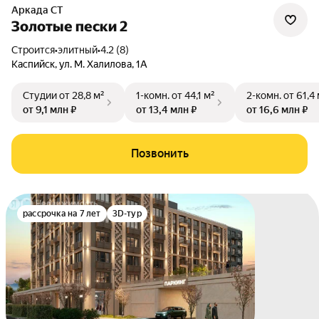
Аркада СТ
Золотые пески 2
Строится
•
элитный
•
4.2 (8)
Каспийск
,
ул. М. Халилова
,
1А
Студии
от 28,8 м²
1-комн.
от 44,1 м²
2-комн.
от 61,4
от 9,1 млн ₽
от 13,4 млн ₽
от 16,6 млн ₽
Позвонить
рассрочка на 7 лет
3D-тур