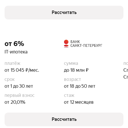
Рассчитать
от 6%
IT-ипотека
платёж
сумма
п
от 15 045 ₽/мес.
до 18 млн ₽
С
С
срок
возраст
от 1 до 30 лет
от 18 до 50 лет
первый взнос
стаж
от 20,01%
от 12 месяцев
Рассчитать