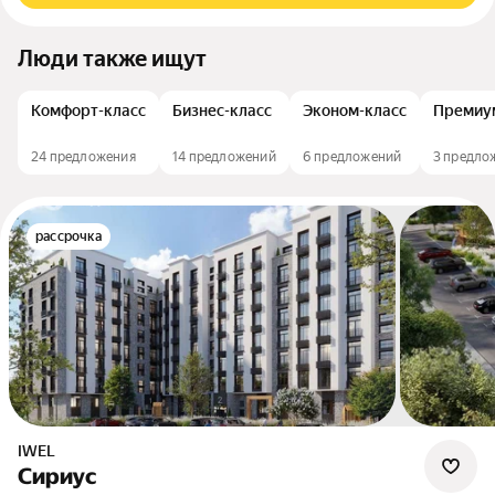
Люди также ищут
Комфорт-класс
Бизнес-класс
Эконом-класс
Премиу
24 предложения
14 предложений
6 предложений
3 предло
рассрочка
iWEL
Сириус