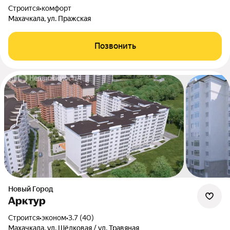
Строится
•
комфорт
Махачкала, ул. Пражская
Позвонить
Новый Город
Арктур
Строится
•
эконом
•
3.7 (40)
Махачкала, ул. Шёлковая / ул. Травяная