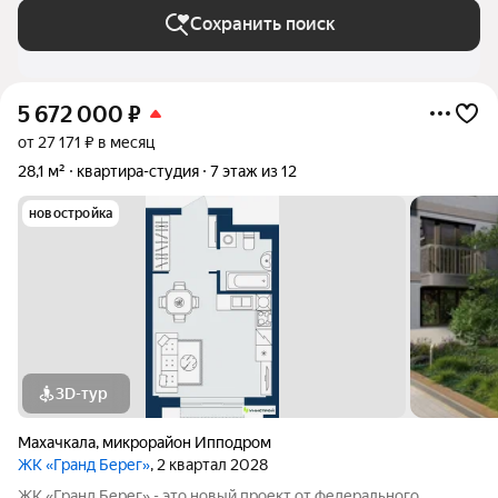
Сохранить поиск
5 672 000
₽
от 27 171 ₽ в месяц
28,1 м²
квартира-студия
7 этаж из 12
новостройка
3D-тур
Махачкала
,
микрорайон Ипподром
ЖК «Гранд Берег»
, 2 квартал 2028
ЖК «Гранд Берег» - это новый проект от федерального