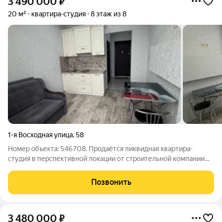
3 490 000
₽
20 м²
квартира-студия
8 этаж из 8
1-я Восходная улица
,
58
Номер объекта: 546708. Продаётся ликвидная квартира-
студия в перспективной локации от строительной компании
Мегаполис. Квартира расположена на 8-ом этаже 8-ми
этажного многоквартирного дома по адресу: ул. Восходная,
Позвонить
д.58. Основные характеристики:
3 480 000
₽