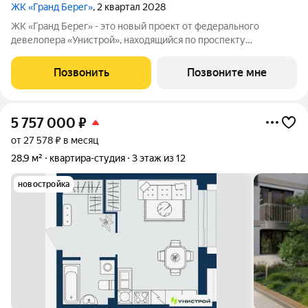
ЖК «Гранд Берег»
, 2 квартал 2028
ЖК «Гранд Берег» - это новый проект от федерального
девелопера «Унистрой», находящийся по проспекту
Насрутдинова всего в 700 метрах от моря. Уникальная
локация, где все необходимое рядом - 5 минут ходьбы до 3
Позвонить
Позвоните мне
остановок общественного транспорта. Легко
5 757 000
₽
от 27 578 ₽ в месяц
28,9 м²
квартира-студия
3 этаж из 12
новостройка