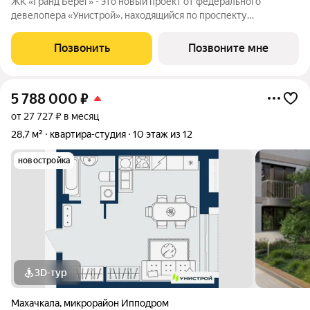
ЖК «Гранд Берег» - это новый проект от федерального
девелопера «Унистрой», находящийся по проспекту
Насрутдинова всего в 700 метрах от моря. Уникальная
локация, где все необходимое рядом - 5 минут ходьбы до 3
Позвонить
Позвоните мне
остановок общественного транспорта. Легко
5 788 000
₽
от 27 727 ₽ в месяц
28,7 м²
квартира-студия
10 этаж из 12
новостройка
3D-тур
Махачкала
,
микрорайон Ипподром