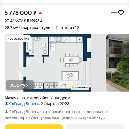
5 778 000
₽
от 27 679 ₽ в месяц
28,7 м²
квартира-студия
11 этаж из 12
новостройка
3D-тур
Махачкала
,
микрорайон Ипподром
ЖК «Гранд Берег»
, 2 квартал 2028
ЖК «Гранд Берег» - это новый проект от федерального
девелопера «Унистрой», находящийся по проспекту
Насрутдинова всего в 700 метрах от моря. Уникальная