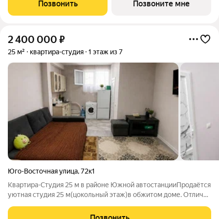
локация, где все необходимое рядом - 5 минут ходьбы до 3
Позвонить
Позвоните мне
остановок общественного транспорта. Легко
2 400 000
₽
25 м²
квартира-студия
1 этаж из 7
Юго-Восточная улица
,
72к1
Квартира-Студия 25 м в районе Южной автостанцииПродаётся
уютная студия 25 м(цокольный этаж)в обжитом доме. Отлично
подойдёт как для собственного проживания, так и для сдачи в
аренду. Не затапливается Есть окно, сырости нет. Все
Позвонить