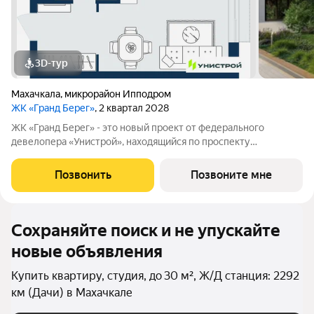
3D-тур
Махачкала
,
микрорайон Ипподром
ЖК «Гранд Берег»
, 2 квартал 2028
ЖК «Гранд Берег» - это новый проект от федерального
девелопера «Унистрой», находящийся по проспекту
Насрутдинова всего в 700 метрах от моря. Уникальная
локация, где все необходимое рядом - 5 минут ходьбы до 3
Позвонить
Позвоните мне
остановок общественного транспорта. Легко
Сохраняйте поиск и не упускайте
новые объявления
Купить квартиру, студия, до 30 м², Ж/Д станция: 2292
км (Дачи) в Махачкале