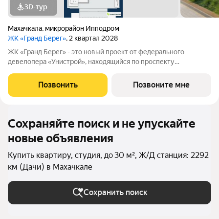
3D-тур
Махачкала
,
микрорайон Ипподром
ЖК «Гранд Берег»
, 2 квартал 2028
ЖК «Гранд Берег» - это новый проект от федерального
девелопера «Унистрой», находящийся по проспекту
Насрутдинова всего в 700 метрах от моря. Уникальная
локация, где все необходимое рядом - 5 минут ходьбы до 3
Позвонить
Позвоните мне
остановок общественного транспорта. Легко
Сохраняйте поиск и не упускайте
новые объявления
Купить квартиру, студия, до 30 м², Ж/Д станция: 2292
км (Дачи) в Махачкале
Сохранить поиск