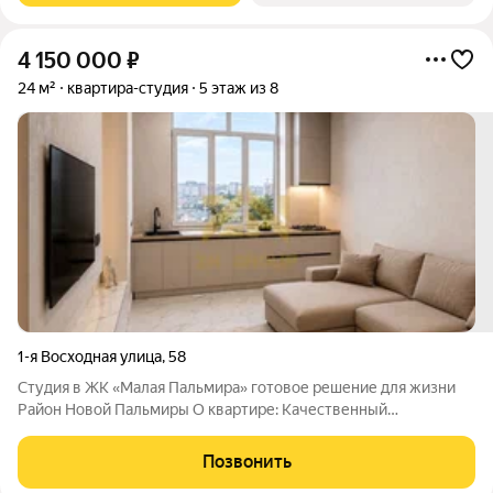
4 150 000
₽
24 м²
квартира-студия
5 этаж из 8
1-я Восходная улица
,
58
Студия в ЖК «Малая Пальмира» готовое решение для жизни
Район Новой Пальмиры О квартире: Качественный
евроремонт Окна выходят во двор Современный лифт
Документы готовы к сделке Зеленка на руках Новая кухня,
Позвонить
шторы Почему этот вариант заслуживает