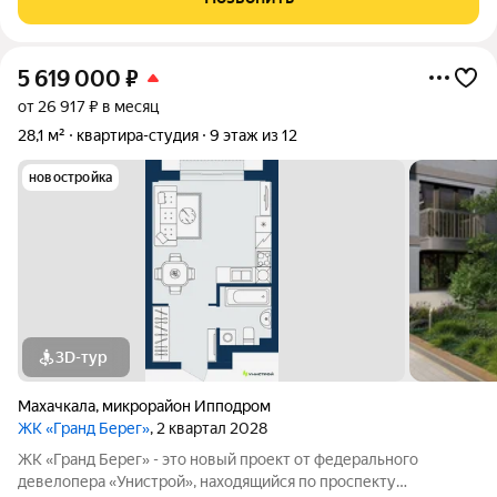
коммуникации: свет,
5 619 000
₽
от 26 917 ₽ в месяц
28,1 м²
квартира-студия
9 этаж из 12
новостройка
3D-тур
Махачкала
,
микрорайон Ипподром
ЖК «Гранд Берег»
, 2 квартал 2028
ЖК «Гранд Берег» - это новый проект от федерального
девелопера «Унистрой», находящийся по проспекту