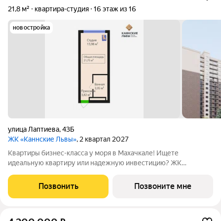
21,8 м²
квартира-студия
16 этаж из 16
новостройка
улица Лаптиева
,
43Б
ЖК «Каннские Львы»
, 2 квартал 2027
Квартиры бизнес-класса у моря в Махачкале! Ищете
идеальную квартиру или надежную инвестицию? ЖК
«Каннские львы» проект бизнес-класса прямо на берегу
Каспийского моря (ул. Лаптиева, д. 47). К дому проведена
Позвонить
Позвоните мне
собственная линия электропередач! Забудьте