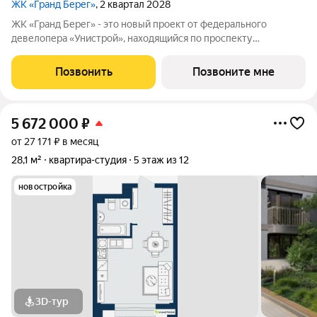
ЖК «Гранд Берег»
, 2 квартал 2028
ЖК «Гранд Берег» - это новый проект от федерального
девелопера «Унистрой», находящийся по проспекту
Насрутдинова всего в 700 метрах от моря. Уникальная
локация, где все необходимое рядом - 5 минут ходьбы до 3
Позвонить
Позвоните мне
остановок общественного транспорта. Легко
5 672 000
₽
от 27 171 ₽ в месяц
28,1 м²
квартира-студия
5 этаж из 12
новостройка
3D-тур