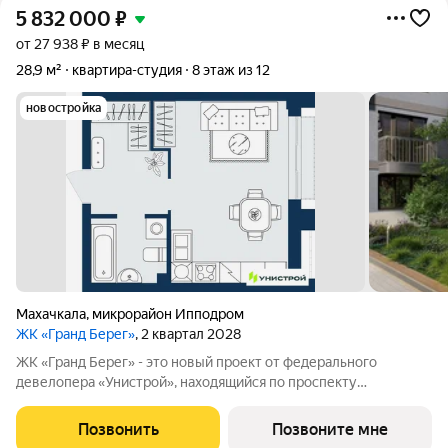
5 832 000
₽
от 27 938 ₽ в месяц
28,9 м²
квартира-студия
8 этаж из 12
новостройка
Махачкала
,
микрорайон Ипподром
ЖК «Гранд Берег»
, 2 квартал 2028
ЖК «Гранд Берег» - это новый проект от федерального
девелопера «Унистрой», находящийся по проспекту
Насрутдинова всего в 700 метрах от моря. Уникальная
локация, где все необходимое рядом - 5 минут ходьбы до 3
Позвонить
Позвоните мне
остановок общественного транспорта. Легко