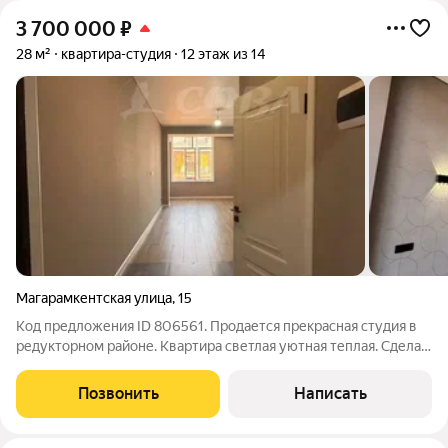
3 700 000
₽
28 м²
квартира-студия
12 этаж из 14
Магарамкентская улица
,
15
Код предложения ID 806561. Продается прекрасная студия в
редукторном районе. Квартира светлая уютная теплая. Сделан
свежий ремонт. Новый санузел.Дом качественный из красного
кирпича. В 3-минутах от дома берег моря. В пешей
Позвонить
Написать
доступности автобусная