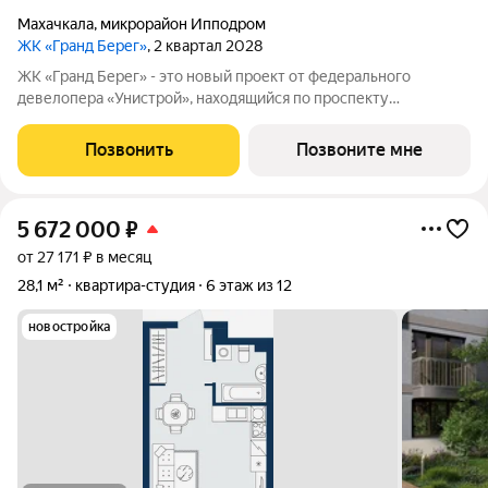
Махачкала
,
микрорайон Ипподром
ЖК «Гранд Берег»
, 2 квартал 2028
ЖК «Гранд Берег» - это новый проект от федерального
девелопера «Унистрой», находящийся по проспекту
Насрутдинова всего в 700 метрах от моря. Уникальная
локация, где все необходимое рядом - 5 минут ходьбы до 3
Позвонить
Позвоните мне
остановок общественного транспорта. Легко
5 672 000
₽
от 27 171 ₽ в месяц
28,1 м²
квартира-студия
6 этаж из 12
новостройка