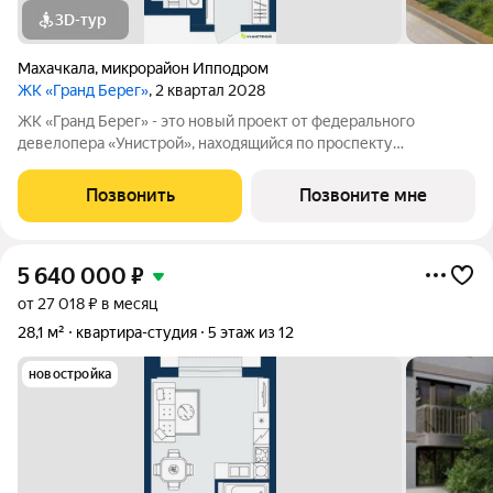
3D-тур
Махачкала
,
микрорайон Ипподром
ЖК «Гранд Берег»
, 2 квартал 2028
ЖК «Гранд Берег» - это новый проект от федерального
девелопера «Унистрой», находящийся по проспекту
Насрутдинова всего в 700 метрах от моря. Уникальная
локация, где все необходимое рядом - 5 минут ходьбы до 3
Позвонить
Позвоните мне
остановок общественного транспорта. Легко
5 640 000
₽
от 27 018 ₽ в месяц
28,1 м²
квартира-студия
5 этаж из 12
новостройка