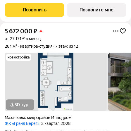
Насрутдинова всего в 700 метрах от моря. Уникальная
локация, где все необходимое рядом - 5 минут ходьбы до 3
Позвонить
Позвоните мне
остановок общественного транспорта. Легко
5 672 000
₽
от 27 171 ₽ в месяц
28,1 м²
квартира-студия
7 этаж из 12
новостройка
3D-тур
Махачкала
,
микрорайон Ипподром
ЖК «Гранд Берег»
, 2 квартал 2028