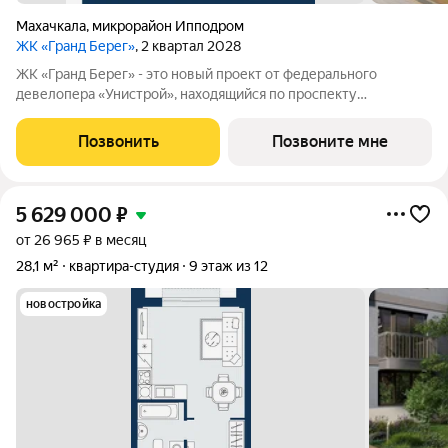
Махачкала
,
микрорайон Ипподром
ЖК «Гранд Берег»
, 2 квартал 2028
ЖК «Гранд Берег» - это новый проект от федерального
девелопера «Унистрой», находящийся по проспекту
Насрутдинова всего в 700 метрах от моря. Уникальная
локация, где все необходимое рядом - 5 минут ходьбы до 3
Позвонить
Позвоните мне
остановок общественного транспорта. Легко
5 629 000
₽
от 26 965 ₽ в месяц
28,1 м²
квартира-студия
9 этаж из 12
новостройка