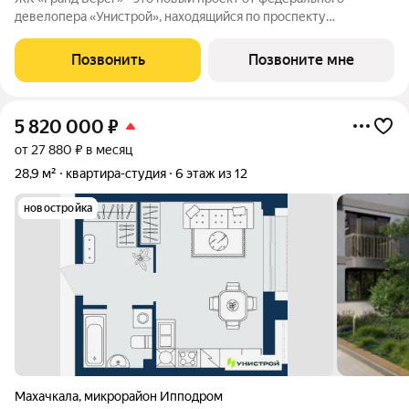
девелопера «Унистрой», находящийся по проспекту
Насрутдинова всего в 700 метрах от моря. Уникальная
локация, где все необходимое рядом - 5 минут ходьбы до 3
Позвонить
Позвоните мне
остановок общественного транспорта. Легко
5 820 000
₽
от 27 880 ₽ в месяц
28,9 м²
квартира-студия
6 этаж из 12
новостройка
Махачкала
,
микрорайон Ипподром