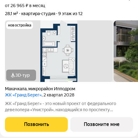
от 26 965 ₽ в месяц
28,1 м²
квартира-студия
9 этаж из 12
новостройка
3D-тур
Махачкала
,
микрорайон Ипподром
ЖК «Гранд Берег»
, 2 квартал 2028
ЖК «Гранд Берег» - это новый проект от федерального
девелопера «Унистрой», находящийся по проспекту
Насрутдинова всего в 700 метрах от моря. Уникальная
локация, где все необходимое рядом - 5 минут ходьбы до 3
Позвонить
Позвоните мне
остановок общественного транспорта. Легко