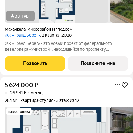
3D-тур
Махачкала
,
микрорайон Ипподром
ЖК «Гранд Берег»
, 2 квартал 2028
ЖК «Гранд Берег» - это новый проект от федерального
девелопера «Унистрой», находящийся по проспекту
Насрутдинова всего в 700 метрах от моря. Уникальная
локация, где все необходимое рядом - 5 минут ходьбы до 3
Позвонить
Позвоните мне
остановок общественного транспорта. Легко
5 624 000
₽
от 26 941 ₽ в месяц
28,1 м²
квартира-студия
3 этаж из 12
новостройка