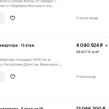
класса «Новая Жизнь» от Аркада СТ
ербанка Ипотека от 6%
мейная, IT, Базовая, Без первого взноса,
5 часов назад
4 040 924
₽
 квартира · 13 этаж
68 607 ₽ за м²
вартиру площадью 58,90 кв. м.,
: Республика Дагестан, Махачкала г.,
рмация об объекте: Один собственник
дастровый номер объекта недвижимости:
4 часа назад
13 066 200
₽
 квартира · 5 этаж из 16