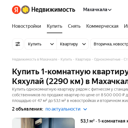
Махачкала
Новостройки
Купить
Снять
Коммерческая
И
Купить
Квартиру
Вторичка, новост
Недвижимость в Махачкале
Купить
Квартира
Однокомнатные
Ст
Купить 1-комнатную квартиру
Кяхулай (2290 км) в Махачка
Купить однокомнатную квартиру рядом с фитнесом у станции
собственников по продаже квартир по цене от 8 500 000 ₽ 
площадью от 47 м² до 53,1 м² в новостройках и вторичном жи
2 объявления:
по актуальности
53,1 м² · 1-комнатная