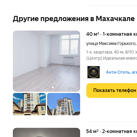
Другие предложения в Махачкале
40 м² · 1-комнатная 
улица Максима Горького
1-к. квартира, 40 м, 8/1
(Центр) Идеальная инвестиция в самом сердце Махачкалы!
Готовый бизнес под аре
городке»! Продается уют
Анти-Отель, аг
площадью 40 кв.м. на
+
9
Показать телефон
54 м² · 2-комнатная 