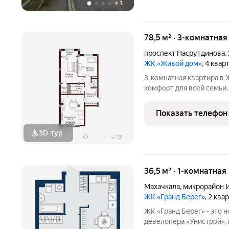
+
1
78,5 м² · 3-комнатная
проспект Насрутдинова
,
ЖК «Живой дом»
, 4 квар
3-комнатная квартира в ЖК «
комфорт для всей семьи.
«Бытовик (Живой Дом)» напрямую от застройщика. Продается
современная 3-комнатна
Показать телефон
(Живой
3D-тур
+
13
36,5 м² · 1-комнатная
Махачкала
,
микрорайон 
ЖК «Гранд Берег»
, 2 ква
ЖК «Гранд Берег» - это 
девелопера «Унистрой»,