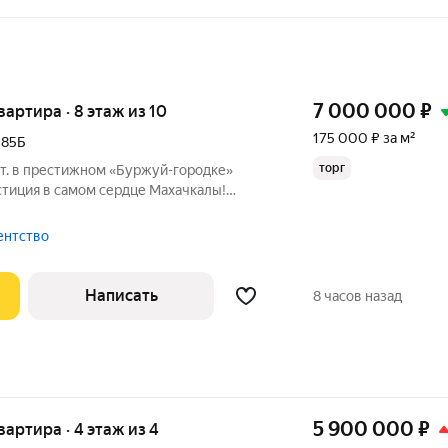
7 000 000
₽
квартира · 8 этаж из 10
175 000 ₽ за м²
,
85Б
торг
0 эт. в престижном «Буржуй-городке»
нду или комфортная жизнь в «Буржуй-
ная, светлая 1-комнатная квартира
ентство
Написать
8 часов назад
5 900 000
₽
квартира · 4 этаж из 4