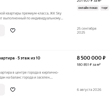
201 507 ₽ за м²
онлайн показ
торг
ной квартиры премиум-класса, ЖК Sky
 отделочные материалы. Полностью
25 сентября
2025
8 500 000
₽
квартира · 5 этаж из 10
180 851 ₽ за м²
вартира в центре города в кирпично-
ан на баланс города и зaceлен.
7 м2
тa
6 августа 2026