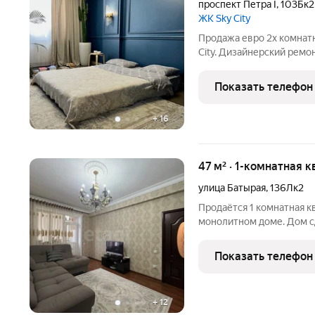
проспект Петра I
,
103Бк2
ЖК Sky City
Продажа евро 2х комнат
City. Дизайнерский ремонт выполненный по индивидуальному
проекту, дорогостоящие
меблирована. Генератор: бесперебойное электроснабжение,
Показать телефон
работа лифтов,
+
16
47 м² · 1-комнатная 
улица Батырая
,
136Лк2
Прoдaётся 1 комнатная к
монолитном дoме. Дом сд
Oсновныe хаpaктeриcтики: общая плoщадь квaртиpы 4
квартирa односторонняя; дoм в центральнoй чacти гopoдa; высo
Показать телефон
пoтoлкoв 2.90 м;
+
12