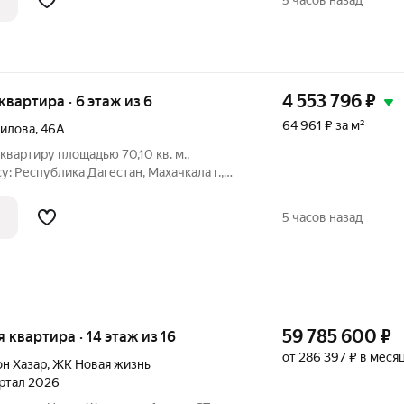
5 часов назад
4 553 796
₽
 квартира · 6 этаж из 6
64 961 ₽ за м²
аилова
,
46А
вартиру площадью 70,10 кв. м.,
: Республика Дагестан, Махачкала г.,
46А. Информация об объекте: Один
ое лицо). Кадастровый номер объекта
5 часов назад
59 785 600
₽
я квартира · 14 этаж из 16
от 286 397 ₽ в меся
он Хазар
,
ЖК Новая жизнь
артал 2026