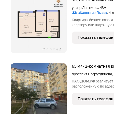
улица Лаптиева
,
43А
ЖК «Каннские Львы»
, 4 
Квартиры бизнес-класса у моря в
квартиру или надежную 
проект бизнес-класса пр
Лаптиева, д. 47). К дому
Показать телефон
электропередач! Забудь
+
6
65 м² · 2-комнатная 
проспект Насрутдинова
,
ПАО ДОМ.РФ реализует к
расположенную по адресу
Насрутдинова,44и. Инфо
(юридическое лицо). Ка
Показать телефон
05:40:000061:5878