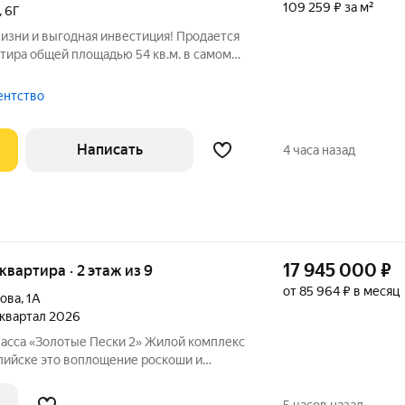
109 259 ₽ за м²
,
6Г
изни и выгодная инвестиция! Продается
тира общей площадью 54 кв.м. в самом
оллейбусного кольца
ему стоит выбрать именно эту квартиру?
ентство
Написать
4 часа назад
17 945 000
₽
 квартира · 2 этаж из 9
от 85 964 ₽ в месяц
лова
,
1А
3 квартал 2026
асса «Золотые Пески 2» Жилой комплекс
ие роскоши и
говой линии улицы Халилова, всего в
 строится по проектному финансированию