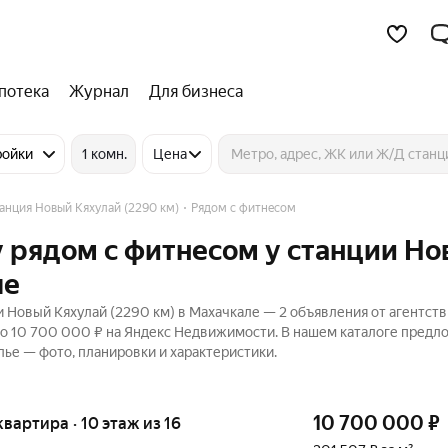
потека
Журнал
Для бизнеса
ройки
1 комн.
Цена
анция Новый Кяхулай (2290 км)
Рядом с фитнесом
 рядом с фитнесом у станции Н
ле
 Новый Кяхулай (2290 км) в Махачкале — 2 объявления от агентств
до 10 700 000 ₽ на Яндекс Недвижимости. В нашем каталоге предл
лье — фото, планировки и характеристики.
10 700 000
₽
 квартира · 10 этаж из 16