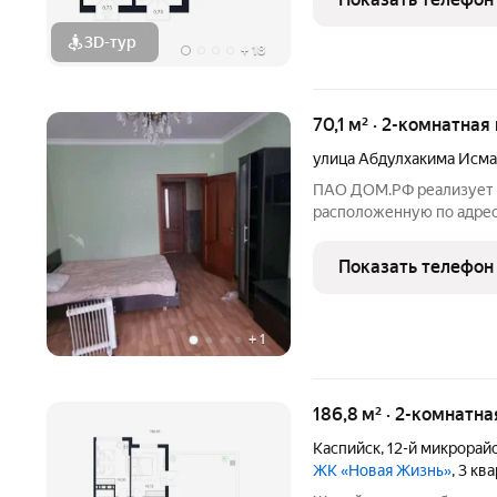
в партнерстве
3D-тур
+
18
70,1 м² · 2-комнатная
улица Абдулхакима Исм
ПАО ДОМ.РФ реализует к
расположенную по адресу
Абдулхакима Исмаилова,
собственник (юридическ
Показать телефон
недвижимости:
+
1
186,8 м² · 2-комнатна
Каспийск
,
12-й микрорай
ЖК «Новая Жизнь»
, 3 кв