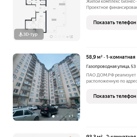
Жилой комплекс бизнес-
Проектное финансирование от Сб
Ипотечные программы: Се
Мубараха Квартиры с видом на море Пешая доступность к
Показать телефон
набережной
3D-тур
+
15
58,9 м² · 1-комнатная
Газопроводная улица
,
53
ПАО ДОМ.РФ реализует к
расположенную по адресу
Газопроводная,53. Инфо
(юридическое лицо). Ка
Показать телефон
05:40:000031:5568
+
1
93,3 м² · 2-комнатная