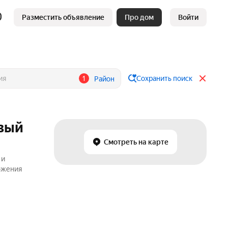
Разместить объявление
Про дом
Войти
1
Сохранить поиск
Район
овый
Смотреть на карте
 и
ожения