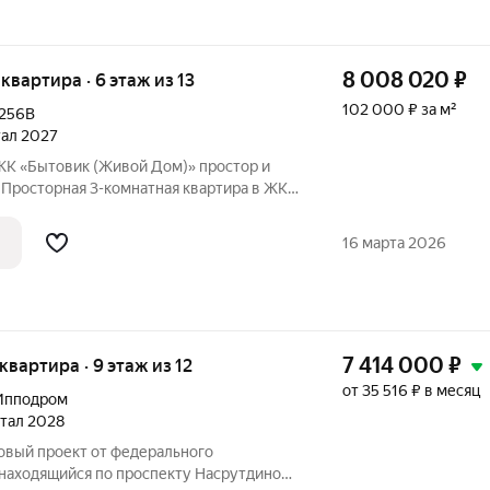
8 008 020
₽
 квартира · 6 этаж из 13
102 000 ₽ за м²
256В
тал 2027
Бытовик (Живой Дом)» простор и
 Просторная 3-комнатная квартира в ЖК
я квартира в жилом комплексе «Бытовик
16 марта 2026
7 414 000
₽
 квартира · 9 этаж из 12
от 35 516 ₽ в месяц
Ипподром
ртал 2028
новый проект от федерального
 находящийся по проспекту Насрутдинова