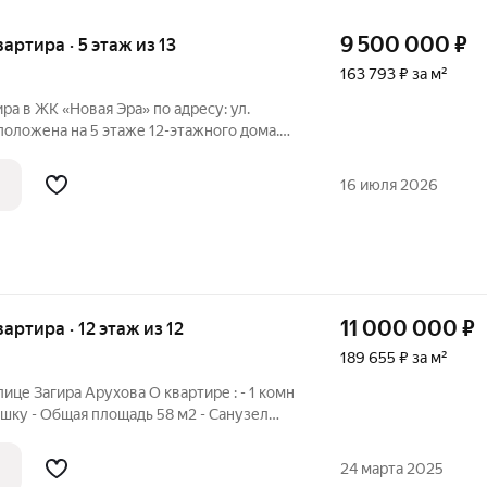
9 500 000
₽
вартира · 5 этаж из 13
163 793 ₽ за м²
ра в ЖК «Новая Эра» по адресу: ул.
сположена на 5 этаже 12-этажного дома.
ремонт, установлены тёплые полы, есть
крытая территория, лифты работают от
16 июля 2026
11 000 000
₽
вартира · 12 этаж из 12
189 655 ₽ за м²
ице Загира Арухова О квартире : - 1 комн
шку - Общая площадь 58 м2 - Санузел
овые работы сделаны О доме : - Дом
ва лифта на генераторах, грузовой и
24 марта 2025