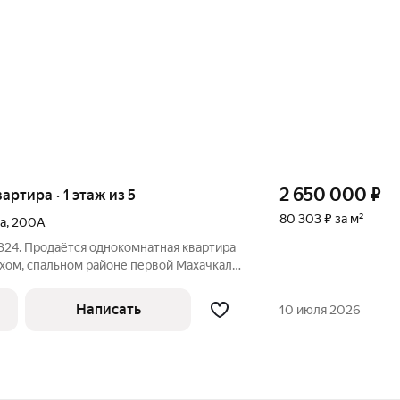
2 650 000
₽
вартира · 1 этаж из 5
80 303 ₽ за м²
а
,
200А
324. Продаётся однокомнатная квартира
ихом, спальном районе первой Махачкалы.
ышенном месте, поэтому не затапливает
аговой доступности вся необходимая
Написать
10 июля 2026