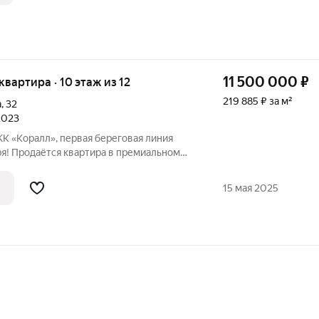
11 500 000
₽
 квартира · 10 этаж из 12
219 885 ₽ за м²
а
,
32
 2023
ЖК «Коралл», первая береговая линия
ря! Продаётся квартира в премиальном
л» от одного из лучших застройщиков
15 мая 2025