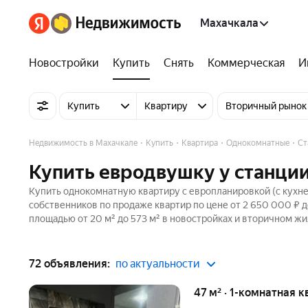
Махачкала
Новостройки
Купить
Снять
Коммерческая
И
Купить
Квартиру
Вторичный рынок
Недвижимость в Махачкале
Купить
Квартира
Однокомнатные
Ст
Купить евродвушку у станци
Купить однокомнатную квартиру с европланировкой (с кухней
собственников по продаже квартир по цене от 2 650 000 ₽ 
площадью от 20 м² до 573 м² в новостройках и вторичном жи
72 объявления:
по актуальности
47 м² · 1-комнатная 