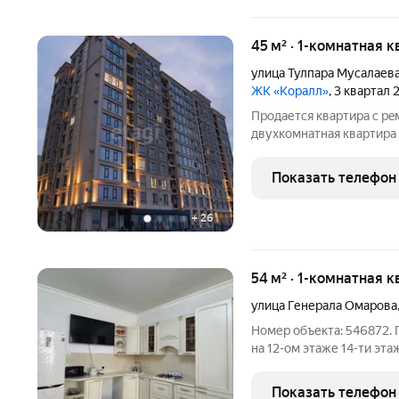
45 м² · 1-комнатная к
улица Тулпара Мусалаев
ЖК «Коралл»
, 3 квартал
Продается квартира с рe
двухкомнатная квартира 
города Mаxачкалa. Хорош
сдачу. Красивый и уютн
Показать телефон
коммуникации:
+
26
54 м² · 1-комнатная к
улица Генерала Омарова
Номер объекта: 546872.
на 12-ом этаже 14-ти эта
Омарова, д.39А. (район
характеристики:общая пл
Показать телефон