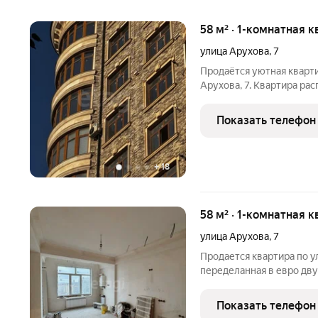
58 м² · 1-комнатная к
улица Арухова
,
7
Продаётся уютная кварти
Арухова, 7. Квартира ра
Выполнен качественный 
удобная гардеробная. За
Показать телефон
+
18
58 м² · 1-комнатная к
улица Арухова
,
7
Продается квартира по ул
переделанная в евро дву
совмещенный - Все черн
монолитно кирпичный - Д
Показать телефон