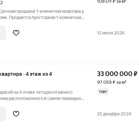
108 511 ₽ за м²
к2
Срочная продажа! 1-комнатная квартира у
оме. Продается просторная 1-комнатная
этажного кирпично-монолитного дома по
Лаптиева, 2-й тупик, д. 10А.
12 июля 2026
33 000 000
₽
 квартира · 4 этаж из 4
97 059 ₽ за м²
торг
ррасой на 4 этаже четырехэтажного
ома расположенного в самом ликвидном
е города. Общая площадь помещения 340
0 кв.м. терраса, высота потолков низкая
25 декабря 2024