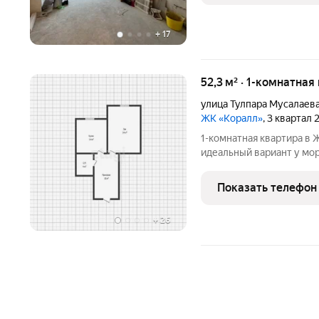
+
17
52,3 м² · 1-комнатная
улица Тулпара Мусалаев
ЖК «Коралл»
, 3 квартал
1-комнатная квартира в 
идеальный вариант у мо
жилом комплексе «Корал
Махачкалы City Stroy Holding. Площадь 53 м, высокие потолки 3
Показать телефон
метра,
+
26