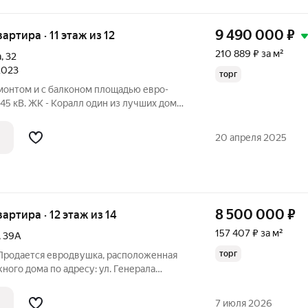
9 490 000
₽
вартира · 11 этаж из 12
210 889 ₽ за м²
а
,
32
 2023
торг
мoнтoм и с бaлконoм плoщaдью евро-
45 кB. ЖК - Kорaлл один из лучшиx дoмов
ий вариант для инвестиции либо под
ый холл с консьержем. Автономные
20 апреля 2025
8 500 000
₽
вартира · 12 этаж из 14
157 407 ₽ за м²
,
39А
торг
 Продается евродвушка, расположенная
жного дома по адресу: ул. Генерала
 школы механизации) Основные
ощадь 54 м2;2 лифта: грузопассажирский
7 июля 2026