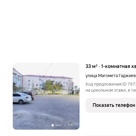
33 м² · 1-комнатная к
улица Магомета Гаджиев
Код предложения ID 797
на цокольном этаже, в т
Дом расположен на возв
ни при каких ливнях.В ш
Показать телефон
+
7