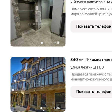
2-й тупик Лаптиева
,
10А
Номер объекта: 538667. 
моря по лучшей цене в д
квартира на 4 этаже 10-
адресу: г. Махачкала, ул. 
Показать телефон
+
15
340 м² · 1-комнатная
улица Лезгинцева
,
3
Продается пентхаус с те
монолитно-кирпичного д
и востребованном район
квадратов (240 кв.м., 10
Показать телефон
точка 3,8
+
26