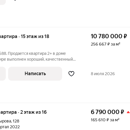
10 780 000
₽
вартира · 15 этаж из 18
256 667 ₽ за м²
88. Продается квартира 2+ в доме
тире выполнен хороший, качественный
ается вся мебель и техника.В доме
лифта, и даже при отключении
Написать
8 июля 2026
6 790 000
₽
вартира · 2 этаж из 16
165 610 ₽ за м²
дырова
,
128
вартал 2022