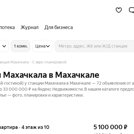
потека
Журнал
Для бизнеса
1 комн.
Цена
анция Махачкала
С евро планировкой
и Махачкала в Махачкале
-гостиной) у станции Махачкала в Махачкале — 72 объявления от а
до 33 000 000 ₽ на Яндекс Недвижимости. В нашем каталоге пред
лье — фото, планировки и характеристики.
5 100 000
₽
квартира · 4 этаж из 10