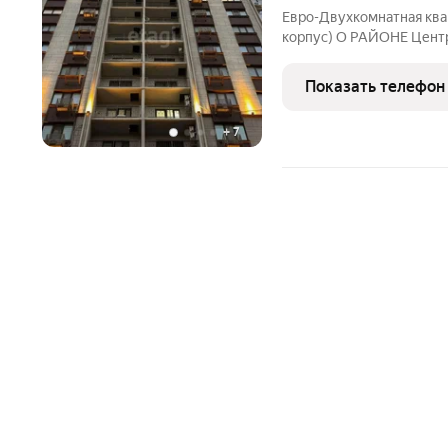
Евро-Двухкомнатная ква
корпус) О РАЙОНЕ Центр
инфраструктура, в пешей
супермаркеты, магазины,
Показать телефон
сквер Котрова, ул.
+
7