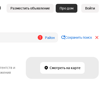
Разместить объявление
Про дом
Войти
1
Сохранить поиск
Район
гентств и
Смотреть на карте
ложения