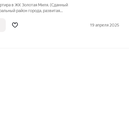
ртира в ЖК Золотая Миля. (Сданный
альный район города, развитая
 доступности: школы, детские сады,
 аптеки, кафе и рестораны, больницы,
19 апреля 2025