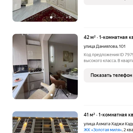
и
+
6
42 м² · 1-комнатная к
улица Даниялова
,
101
Код предложения ID 7975
высокого класса. В квар
ремонт. При продаже ост
просторный подъезд и 3 
Показать телефон
электричества один из
+
7
41 м² · 1-комнатная к
улица Ахмата-Хаджи Ка
ЖК «Золотая миля»
, 2 к