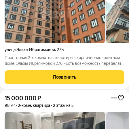
улица Эльзы Ибрагимовой
,
27Б
Просторная 2-х комнатная квартира в кирпично-монолитном
доме. Эльзы Ибрагимовой 27б. -Есть возможность переделать
в 3-х комнатную. -Высота потолков 3 метра. - Общая площадь
82м2. -Совмещенный санузел. -Дом полностью
Позвонить
газифицирован. - Имеется
15 000 000
₽
98 м²
2-комн. квартира
2 этаж из 5