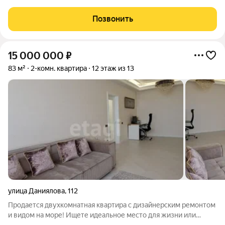
дома по адресу ул. Генерала Омарова. Характеристики
объекта: -Имеется просторный закрытый двор -Дом кирпично-
Позвонить
монолитный, одноподъездный. -Подъезд
15 000 000
₽
83 м²
2-комн. квартира
12 этаж из 13
улица Даниялова
,
112
Продается двухкомнатная квартира с дизайнерским ремонтом
и видом на море! Ищете идеальное место для жизни или