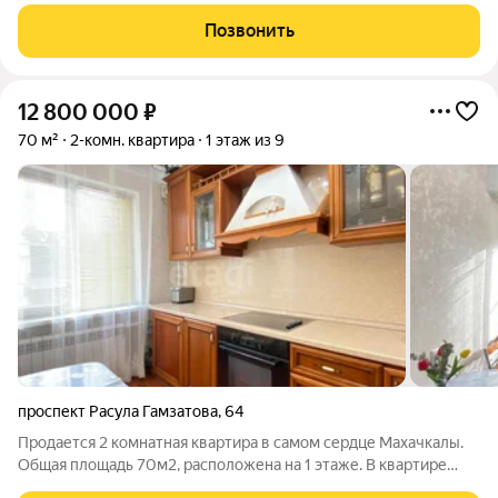
отдыха? Мы предлагаем вам уникальную возможность стать
владельцем просторной и современной двухкомнатной
Позвонить
квартиры с видом на море. Это жилье
12 800 000
₽
70 м²
2-комн. квартира
1 этаж из 9
проспект Расула Гамзатова
,
64
Продается 2 комнатная квартира в самом сердце Махачкалы.
Общая площадь 70м2, расположена на 1 этаже. В квартире
просторные и светлы комнаты .Еще одним плюсом является то