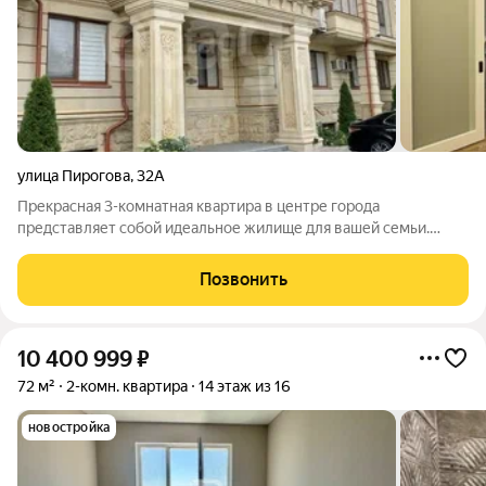
улица Пирогова
,
32А
Прекрасная 3-комнатная квартира в центре города
представляет собой идеальное жилище для вашей семьи.
Расположенная в премиальном доме, она поражает своим
стильным дизайнерским ремонтом и элегантной мебелью,
Позвонить
создавая атмосферу комфорта и уюта. Это
10 400 999
₽
72 м²
2-комн. квартира
14 этаж из 16
новостройка