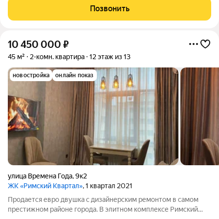
, что вся мебель остается . Все коммуникации в доме
Позвонить
проведены. При желании можно
10 450 000
₽
45 м²
2-комн. квартира
12 этаж из 13
новостройка
онлайн показ
улица Времена Года
,
9к2
ЖК «Римский Квартал»
, 1 квартал 2021
Продается евро двушка с дизайнерским ремонтом в самом
престижном районе города. В элитном комплексе Римский