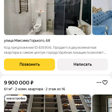
улица Максима Горького
,
68
Код предложения ID 835906. Продается двухкомнатная
квартира в самом центре города.Удобная локация позволяет
быстро попасть в любую часть города.Все необходимое в
пешей доступности: парк, школа, детский сад, рынок, учебные
Позвонить
Написать
заведения.Квартира
9 900 000
₽
61 м²
2-комн. квартира
2 этаж из 16
новостройка