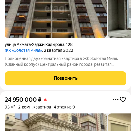
улица Ахмата-Хаджи Кадырова
,
128
ЖК «Золотая миля»
, 2 квартал 2022
Полноценная двухкомнатная квартира в ЖК Золотая Миля.
(Сданный корпус) Центральный район города, развитая
инфраструктура, в пешей доступности: школы, детские сады,
супермаркеты, магазины, аптеки, кафе и рестораны, больницы,
Позвонить
сквер Котрова, ул. Ленина
24 950 000
₽
93 м²
2-комн. квартира
4 этаж из 9