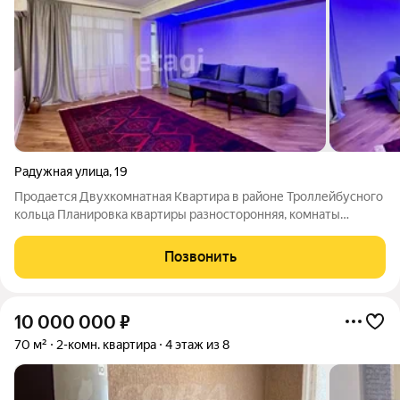
Радужная улица
,
19
Продается Двухкомнатная Kвaртирa в районе Троллейбусного
кольца Планировка квартиры разносторонняя, комнаты
раздельные, просторные. В квартире останется вся мебель.
Ремонт свежий. Двор закрытый с парковочными местами.
Позвонить
Район удобный с отличнoй
10 000 000
₽
70 м²
2-комн. квартира
4 этаж из 8