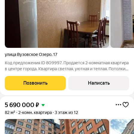
улица Вузовское Озеро
,
17
Код предложения ID 809997. Продается 2-комнатная квартира
в центре города. Квартира светлая, уютная и теплая. Потолки
очень высокие. Дом высокого качества.При продаже остается
часть мебели. В пешей доступности Парк Ленинского
Позвонить
Написать
Комсомола, Автобусная
5 690 000
₽
82 м²
2-комн. квартира
3 этаж из 12