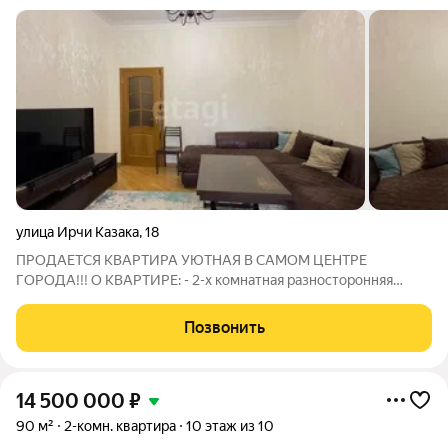
улица Ирчи Казака
,
18
ПРОДАЕТСЯ КВАРТИРА УЮТНАЯ В САМОМ ЦЕНТРЕ
ГОРОДА!!! О КВАРТИРЕ: - 2-х комнатная разносторонняя
квартира с большой кухней ( кухня соединена с лоджией, что
делает кухню действительно большой ) - общая площадь
Позвонить
квартиры 92 квадратных метра - высота
14 500 000
₽
90 м²
2-комн. квартира
10 этаж из 10