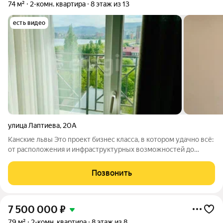
74 м²
2-комн. квартира
8 этаж из 13
есть видео
улица Лаптиева
,
20А
Канские львы Это проект бизнес класса, в котором удачно всё:
от расположения и инфраструктурных возможностей до
архитектурного образа и устройства дворов. Канские львы
дом бизнес класса на берегу моря с прекрасным видом на
Позвонить
озеро и горы а с другой
7 500 000
₽
79 м²
2-комн. квартира
8 этаж из 8