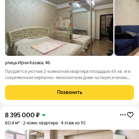
улица Ирчи Казака
,
46
Продаётся уютная 2-комнатная квартира площадью 65 кв. м в
современном кирпично -монолитном доме на пересечении
улиц Ирчи Казака и Ярагского. Расположена на 7-м этаже 10-
этажного здания, оснащена мебелью и техникой, готова к
Позвонить
проживанию. Отопление
8 395 000
₽
60,4 м²
2-комн. квартира
4 этаж из 10