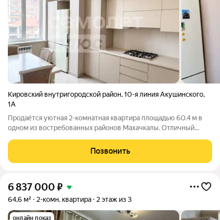
Кировский внутригородской район
,
10-я линия Акушинского
,
1А
Продаётся уютная 2-комнатная квартира площадью 60.4 м в
одном из востребованных районов Махачкалы. Отличный
вариант для комфортного проживания или выгодной
инвестиции под аренду. О доме: Кирпично-монолитный дом 4
Позвонить
этаж из 10 1 Лифт Наземная
6 837 000
₽
64,6 м²
2-комн. квартира
2 этаж из 3
онлайн показ