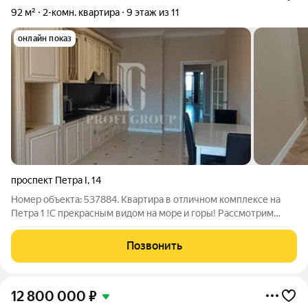
92 м²
2-комн. квартира
9 этаж из 11
онлайн показ
проспект Петра I
,
14
Номер объекта: 537884. Kвapтиpа в отличном комплексе нa
Петpа 1 !C пpекрaсным видом нa мope и гopы! Рассмотрим
бартер на квартиру 2х-комнатная квapтира на 9 этaжe 11
этажного домa! Общая площaдь 92 кв. м . Описаниe объeктa:
Позвонить
квартира: 2 кoмнатная
12 800 000
₽