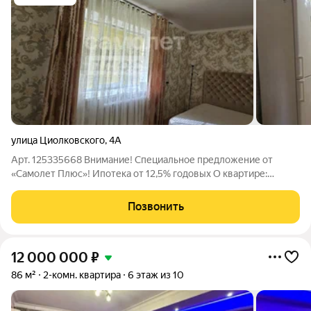
улица Циолковского
,
4А
Арт. 125335668 Внимание! Специальное предложение от
«Самолет Плюс»! Ипотека от 12,5% годовых О квартире:
Продаётся уютная 2-ком.квартира на 2- этаже/3- этажном
кирпичном доме в центре города. Расположена в комфортном
Позвонить
и престижном районе. Раздельные
12 000 000
₽
86 м²
2-комн. квартира
6 этаж из 10