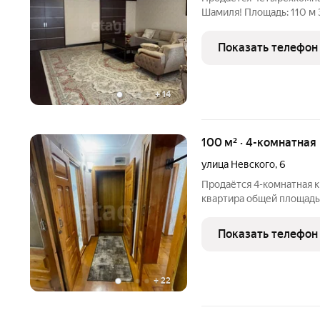
Шамиля! Площадь: 110 м Этаж: 1-й из 5 Пристройка: есть Сухой
подвал: 80 м Квартира р
инфраструктурой: Образование: рядом находятся лицей №30,
Показать телефон
детские сады №67
+
14
100 м² · 4-комнатная
улица Невского
,
6
Продаётся 4-комнатная к
квартира общей площадью
этажного панельного дом
Квартира в состоянии «за
Показать телефон
Планировка
+
22