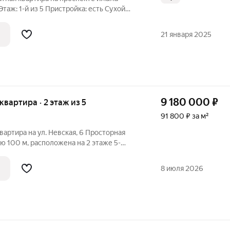
асположена в районе с развитой
21 января 2025
9 180 000
₽
 квартира · 2 этаж из 5
91 800 ₽ за м²
вартира на ул. Невская, 6 Просторная
 100 м, расположена на 2 этаже 5-
а. Отличный вариант для большой семьи.
йти и жить», чистая и ухоженная.
8 июля 2026