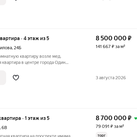
8 500 000
₽
квартира · 4 этаж из 5
141 667 ₽ за м²
аилова
,
24Б
омнатную квартиру возле мед.
 квартира в центре города Один
лный пакет документов Этаж 4 из 5 в
 ремонт Сдается квартирантам Двор
3 августа 2026
лощадкой
8 700 000
₽
квартира · 1 этаж из 5
79 091 ₽ за м²
,
6В
торг
тная квартира на проспекте имама