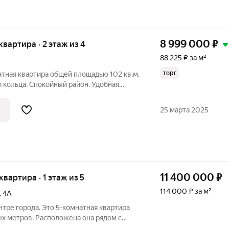
8 999 000
₽
 квартира · 2 этаж из 4
88 225 ₽ за м²
торг
тная квартира общей площадью 102 кв.м.
 кольца. Спокойный район. Удобная
Инфоструктура развитая, в пешей
ие сады, аптеки, магазины, и т.д. Дом
25 марта 2025
11 400 000
₽
квартира · 1 этаж из 5
114 000 ₽ за м²
,
4А
нтре города. Это 5-комнатная квартира
х метров. Расположена она рядом с
и за торговым центром Миркато. Во