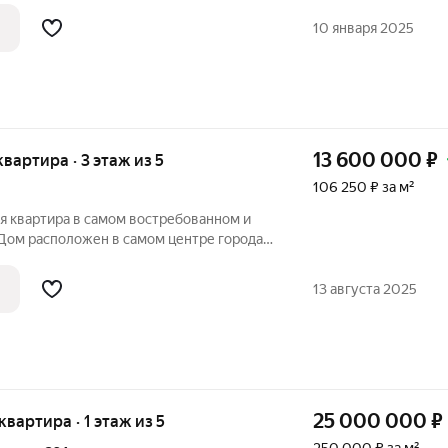
адка, облагороженная территория.
10 января 2025
13 600 000
₽
квартира · 3 этаж из 5
106 250 ₽ за м²
я квартира в самом востребованном и
 Дом расположен в самом центре города
раструктурой у подножия горы Тарки-Тау.
необходимыми нормами безопасности по
13 августа 2025
25 000 000
₽
квартира · 1 этаж из 5