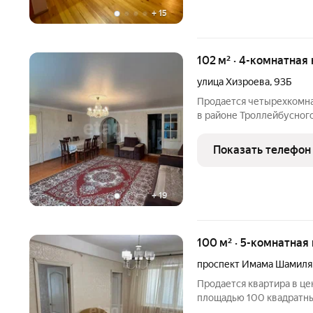
+
15
102 м² · 4-комнатная
улица Хизроева
,
93Б
Продается четырехкомна
в районе Троллейбусного
транспортная развязка. 
доступности школы, детск
Показать телефон
качественной
+
19
100 м² · 5-комнатная 
проспект Имама Шамиля
Продается квартира в це
площадью 100 квадратны
троллейбусным кольцом 