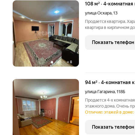
108 м² · 4-комнатная
улица Оскара
,
13
Продается квартира. Хар
квартира в кирпичном до
города. Все комнаты изо
ремонт. Характеристики 
Показать телефон
удовлетворительном
+
8
94 м² · 4-комнатная 
улица Гагарина
,
118Б
Продается 4-х комнатная
этажного дома. Очень п
Деревянные полы. Красив
Отличие: этажей в доме: 
на закрытой территории.
удобно для жильцов.
Показать телефон