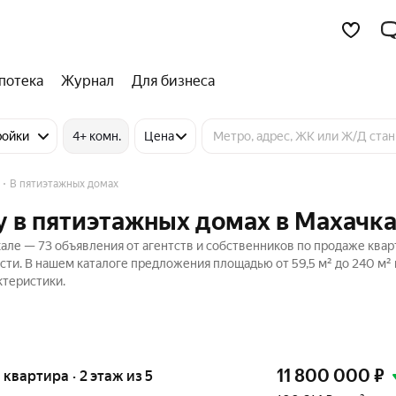
потека
Журнал
Для бизнеса
ройки
4+ комн.
Цена
В пятиэтажных домах
 в пятиэтажных домах в Махачк
але — 73 объявления от агентств и собственников по продаже квар
ти. В нашем каталоге предложения площадью от 59,5 м² до 240 м² 
ктеристики.
11 800 000
₽
я квартира · 2 этаж из 5