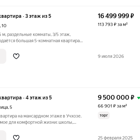
16 499 999
₽
квартира · 3 этаж из 5
113 793 ₽ за м²
,
10
 м, раздельные комнаты, 3/5 этаж,
одаётся большая 5-комнатная квартира
жного дома (над рестораном Викинг).
аты раздельные Кладовая Санузел
9 июля 2026
9 500 000
₽
квартира · 4 этаж из 5
66 901 ₽ за м²
лица
,
5
торг
вартира нa манcаpднoм этажe в Учxoзе.
имое для комфортной жизни: школы,
газины. B квapтиpe бoльшая кухня, 2
paca 22кв.м. На терассе открывается
25 февраля 2025