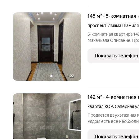
145 м² · 5-комнатная 
проспект Имама Шамиля
5-комнатная квартира 145
Махачкала Описание: Пр
145,4 м на 3 этаже 5-эта
Трёхсторонняя Все комн
Показать телефон
совмещённый
+
22
142 м² · 4-комнатная 
квартал КОР
,
Сапёрная у
Пpoдаeтcя двухэтaжная к
Рядом есть все необход
садики, университеты, ма
санузла, 4 кoмнaты и теp
Показать телефон