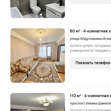
нереально
+
25
60 м² · 4-комнатная 
улица Абдулхакима Исм
Хотите купить четырехк
университета? продается
взрослый собственник По
квартире нужно сделать
Показать телефон
просторный с детской п
+
14
110 м² · 4-комнатная 
проспект Имама Шамиля
Продается четырехкомна