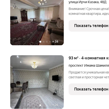
улица Ирчи Казака
,
48Д
Внимание! Срочная цена!
комнатная квартира, иде
одном из самых востребованных 
Показать телефон
+
26
93 м² · 4-комнатная 
проспект Имама Шамиля
Продается уникальная кв
светлая и просторная ч
престижном районе, что
жизни в центре всех соб
Показать телефон
квадратных
+
26