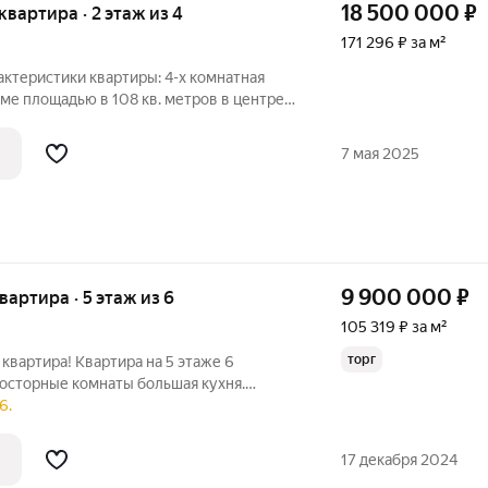
18 500 000
₽
 квартира · 2 этаж из 4
171 296 ₽ за м²
актеристики квартиры: 4-х комнатная
ме площадью в 108 кв. метров в центре
лированные, в квартире косметический
дома: дом находится в
7 мая 2025
9 900 000
₽
квартира · 5 этаж из 6
105 319 ₽ за м²
торг
 квартира! Квартира на 5 этаже 6
росторные комнаты большая кухня.
ый вид из окон на горы. Дом находится
6.
 Есть наземная парковка что очень
17 декабря 2024