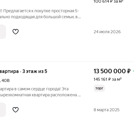
100 614 ₽ за м²
!! Предлагается к покупке просторная 5-
ально подходящая для большой семьи, в
районов города. Характеристики
объекта: Площадь: 117,46 кв.м. Этаж: 2-й (самый ликвидный).
24 июля 2026
13 500 000
₽
квартира · 3 этаж из 5
145 161 ₽ за м²
,
40В
торг
артира в самом сердце города! Эта
етырехкомнатная квартира расположена в
 обеспечивает вам удобство и комфорт
ытий. Общая площадь составляет 94
8 марта 2025