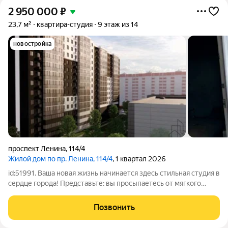
2 950 000
₽
23,7 м²
квартира-студия
9 этаж из 14
новостройка
проспект Ленина
,
114/4
Жилой дом по пр. Ленина, 114/4
, 1 квартал 2026
id:51991. Ваша новая жизнь начинается здесь стильная студия в
сердце города! Представьте: вы просыпаетесь от мягкого
солнечного света, который заливает вашу студию через
панорамные окна балкона. Здесь нет границ для вашей
Позвонить
фантазии это чистый холст,