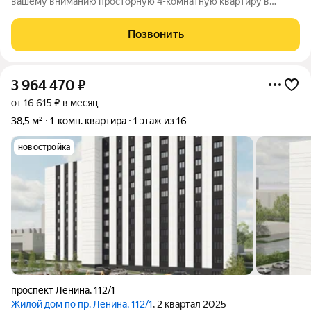
вашему вниманию просторную 4-комнатную квартиру в
самом сердце престижного «Золотого квадрата» Ленинского
района. Этот светлый и уютный дом, расположенный на 7
Позвонить
этаже восьмиэтажного кирпичного
3 964 470
₽
от 16 615 ₽ в месяц
38,5 м²
1-комн. квартира
1 этаж из 16
новостройка
проспект Ленина
,
112/1
Жилой дом по пр. Ленина, 112/1
, 2 квартал 2025