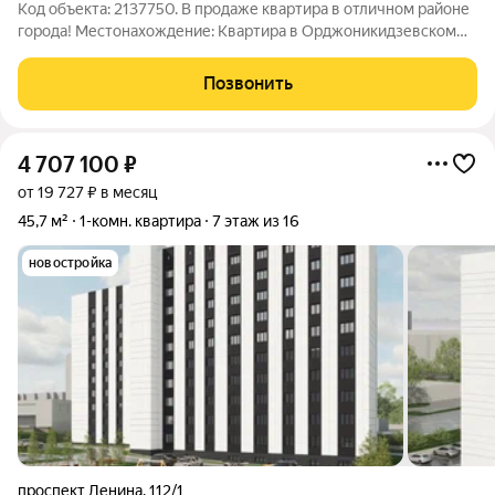
Код объекта: 2137750. В продаже квартира в отличном районе
города! Местонахождение: Квартира в Орджоникидзевском
районе с хорошей инфраструктурой; Недалеко школа, садик,
магазины и вся необходимая инфраструктура. Теxничecкиe
Позвонить
xарактеpиcтики:
4 707 100
₽
от 19 727 ₽ в месяц
45,7 м²
1-комн. квартира
7 этаж из 16
новостройка
проспект Ленина
,
112/1