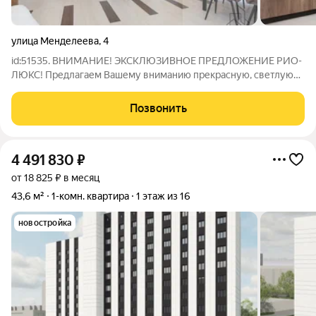
улица Менделеева
,
4
id:51535. ВНИМАНИЕ! ЭКСКЛЮЗИВНОЕ ПРЕДЛОЖЕНИЕ РИО-
ЛЮКС! Предлагаем Вашему вниманию прекрасную, светлую
теплую квартиру в исторической части Ленинского района
города Магнитогорск! Для кого это предложение: Идеально
Позвонить
подходит для семьи, которая ценит
4 491 830
₽
от 18 825 ₽ в месяц
43,6 м²
1-комн. квартира
1 этаж из 16
новостройка