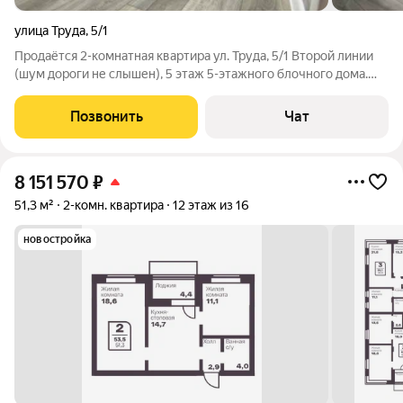
улица Труда
,
5/1
Продаётся 2-комнатная квартира ул. Труда, 5/1 Второй линии
(шум дороги не слышен), 5 этаж 5-этажного блочного дома.
Планировка и площадь Общая: 52,8 м Жилая: 30,4 м Кухня: 7 м
Комнаты изолированные, санузел раздельный, большая
Позвонить
Чат
прихожая. Окна
8 151 570
₽
51,3 м²
2-комн. квартира
12 этаж из 16
новостройка