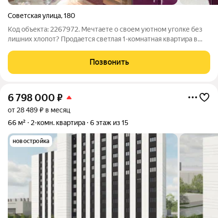
Советская улица
,
180
Код объекта: 2267972. Мечтаете о своем уютном уголке без
лишних хлопот? Продается светлая 1-комнатная квартира в
развитом районе, где уже всё готово для счастливой жизни.
Из окон квартиры открывается шикарный вид, который
Позвонить
прилагается бесплатно.
6 798 000
₽
от 28 489 ₽ в месяц
66 м²
2-комн. квартира
6 этаж из 15
новостройка