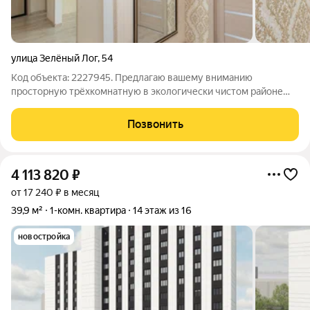
улица Зелёный Лог
,
54
Код объекта: 2227945. Предлагаю вашему вниманию
просторную трёхкомнатную в экологически чистом районе
города! Квартира находится на 2 этаже, первый этаж дома
занимают офисные помещения. Очень хорошие соседи,
Позвонить
большая парковка. В квартире сделан
4 113 820
₽
от 17 240 ₽ в месяц
39,9 м²
1-комн. квартира
14 этаж из 16
новостройка