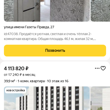
улица имени Газеты Правда
,
27
id:47038. Продаётся уютная, светлая и очень тёплая 2-
комнатная квартира. Общая площадь 46,1 м, жилая 32 м,
площадь кухни 6 м. Квартира расположена на 4 этаже 5-
этажного дома. В квартире выполнен косметический ремонт:
Позвонить
обои в светлых тонах;
4 113 820
₽
от 17 240 ₽ в месяц
39,9 м²
1-комн. квартира
10 этаж из 16
новостройка