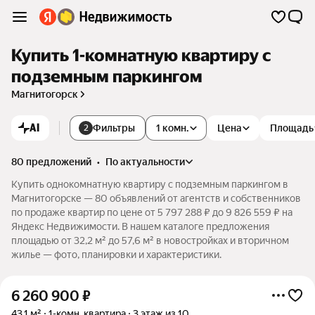
Купить 1-комнатную квартиру с
подземным паркингом
Магнитогорск
AI
Фильтры
1 комн.
Цена
Площадь
2
80 предложений
•
по актуальности
Купить однокомнатную квартиру с подземным паркингом в
Магнитогорске — 80 объявлений от агентств и собственников
по продаже квартир по цене от 5 797 288 ₽ до 9 826 559 ₽ на
Яндекс Недвижимости. В нашем каталоге предложения
площадью от 32,2 м² до 57,6 м² в новостройках и вторичном
жилье — фото, планировки и характеристики.
6 260 900
₽
43,1 м²
1-комн. квартира
3 этаж из 10