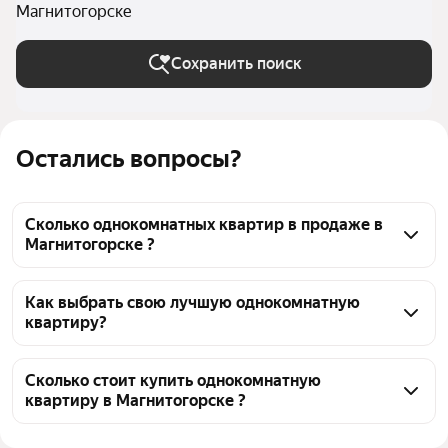
Магнитогорске
Сохранить поиск
Остались вопросы?
Сколько однокомнатных квартир в продаже в
Магнитогорске ?
На Яндекс Недвижимости в продаже в 
Магнитогорске 80 однокомнатных квартир, из них 1 
Как выбрать свою лучшую однокомнатную
квартиру?
объявление от агентств, 79 объявлений от 
застройщиков
Чтобы купить 1-комнатную квартиру с подземным 
паркингом, воспользуйтесь тепловой картой для 
Сколько стоит купить однокомнатную
квартиру в Магнитогорске ?
оценки инфраструктуры и транспортной 
доступности в выбранном районе в Магнитогорске
Цена за квадратный метр
145 265 — 187 440 ₽