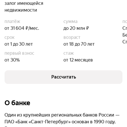
залог имеющейся
недвижимости
платёж
сумма
п
от 31 604 ₽/мес.
до 20 млн ₽
С
Б
срок
возраст
С
от 1 до 30 лет
от 18 до 70 лет
первый взнос
стаж
от 30%
от 12 месяцев
Рассчитать
О банке
Один из крупнейших региональных банков России —
ПАО «Банк «Санкт-Петербург» основан в 1990 году.