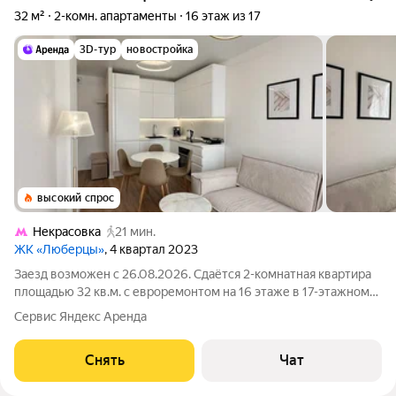
32 м²
2-комн. апартаменты
16 этаж из 17
3D-тур
новостройка
высокий спрос
Некрасовка
21 мин.
ЖК «Люберцы»
, 4 квартал 2023
Заезд возможен с 26.08.2026. Сдаётся 2-комнатная квартира
площадью 32 кв.м. с евроремонтом на 16 этаже в 17-этажном
доме на срок от 11 месяцев. Из техники есть: Телевизор
Сервис Яндекс Аренда
Духовой шкаф Стиральная машина Холодильник
Посудомоечная машина
Снять
Чат