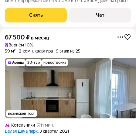
кв.м. с евроремонтом на 3 этаже в 17-этажном доме на срок от
11 месяцев. Из техники есть: Стиральная машина Холодильник
Дом - монолитный, окна выходят во двор. В подъезде 2 лифта -
Снять
Чат
1 грузовой
67 500
₽
в месяц
Вернём 10%
59 м²
2-комн. квартира
9 этаж из 25
3D-тур
новостройка
возможен торг
Котельники
11 мин.
Белая Дача парк
, 3 квартал 2021