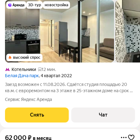
3D-тур
новостройка
высокий спрос
Котельники
12 мин.
Белая Дача парк
, 4 квартал 2022
Заезд возможен с 11.08.2026. Сдаётся студия площадью 20
кв.м. с евроремонтом на 3 этаже в 25-этажном доме на срок от
11 месяцев. Из техники есть: Духовой шкаф Стиральная
Сервис Яндекс Аренда
машина Холодильник Микроволновка В квартире есть вся
необходимая посуда для
Снять
Чат
62 000
₽
в месяц