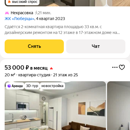
высокий спрос
Некрасовка
21 мин.
ЖК «Люберцы»
, 4 квартал 2023
Сдаётся 2-комнатная квартира площадью 33 кв.м. с
дизайнерским ремонтом на 12 этаже в 17-этажном доме на
срок от 11 месяцев. Из техники есть: Телевизор Духовой шкаф
Стиральная машина Холодильник Дом - монолитный, окна
Снять
Чат
выходят во двор. В подъезде 2
53 000
₽
в месяц
20 м²
квартира-студия
21 этаж из 25
3D-тур
новостройка