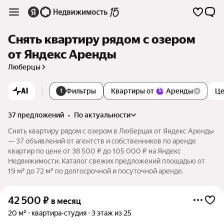
Снять квартиру рядом с озером
от Яндекс Аренды
Люберцы
AI
Фильтры
Квартиры от
Аренды
Це
1
37 предложений
•
по актуальности
Снять квартиру рядом с озером в Люберцах от Яндекс Аренды
— 37 объявлений от агентств и собственников по аренде
квартир по цене от 38 500 ₽ до 105 000 ₽ на Яндекс
Недвижимости. Каталог свежих предложений площадью от
19 м² до 72 м² по долгосрочной и посуточной аренде.
42 500
₽
в месяц
20 м²
квартира-студия
3 этаж из 25