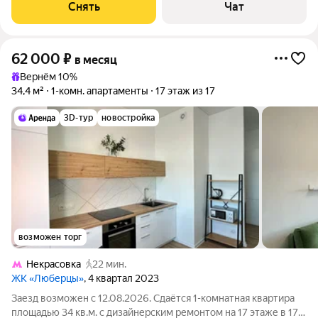
Холодильник Дом - кирпичный. Есть консьерж. В подъезде 2
Снять
Чат
лифта - 1 грузовой и 1
62 000
₽
в месяц
Вернём 10%
34,4 м²
1-комн. апартаменты
17 этаж из 17
3D-тур
новостройка
возможен торг
Некрасовка
22 мин.
ЖК «Люберцы»
, 4 квартал 2023
Заезд возможен с 12.08.2026. Сдаётся 1-комнатная квартира
площадью 34 кв.м. с дизайнерским ремонтом на 17 этаже в 17-