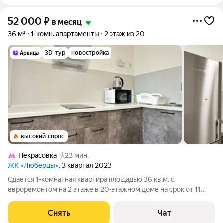
52 000
₽
в месяц
36 м²
1-комн. апартаменты
2 этаж из 20
3D-тур
новостройка
высокий спрос
Некрасовка
23 мин.
ЖК «Люберцы»
, 3 квартал 2023
Сдаётся 1-комнатная квартира площадью 36 кв.м. с
евроремонтом на 2 этаже в 20-этажном доме на срок от 11
месяцев. Из техники есть: Стиральная машина Холодильник
Посудомоечная машина Микроволновка Пылесос Дом -
Снять
Чат
монолитный, окна выходят на улицу.