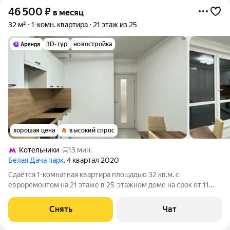
46 500
₽
в месяц
32 м²
1-комн. квартира
21 этаж из 25
3D-тур
новостройка
хорошая цена
высокий спрос
Котельники
13 мин.
Белая Дача парк
, 4 квартал 2020
Сдаётся 1-комнатная квартира площадью 32 кв.м. с
евроремонтом на 21 этаже в 25-этажном доме на срок от 11
месяцев. Из техники есть: Телевизор Духовой шкаф
Стиральная машина Холодильник Кондиционер Бойлер Дом -
Снять
Чат
панельный, окна выходят на улицу.