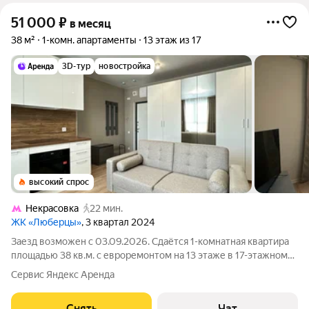
51 000
₽
в месяц
38 м²
1-комн. апартаменты
13 этаж из 17
3D-тур
новостройка
высокий спрос
Некрасовка
22 мин.
ЖК «Люберцы»
, 3 квартал 2024
Заезд возможен с 03.09.2026. Сдаётся 1-комнатная квартира
площадью 38 кв.м. с евроремонтом на 13 этаже в 17-этажном
доме на срок от 11 месяцев. Из техники есть: Телевизор
Сервис Яндекс Аренда
Духовой шкаф Стиральная машина Холодильник
Посудомоечная машина
Снять
Чат