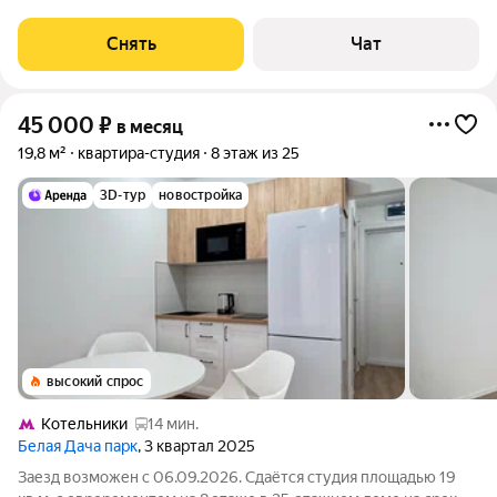
доме. Из техники есть: Духовой шкаф Стиральная машина
Холодильник Дом - монолитный, окна выходят во двор. В
Снять
Чат
подъезде 2 лифта - 1
45 000
₽
в месяц
19,8 м²
квартира-студия
8 этаж из 25
3D-тур
новостройка
высокий спрос
Котельники
14 мин.
Белая Дача парк
, 3 квартал 2025
Заезд возможен с 06.09.2026. Сдаётся студия площадью 19