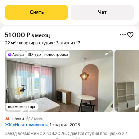
этажном доме. Из техники есть: Телевизор Духовой шкаф
Стиральная машина Холодильник Микроволновка
Снять
Чат
Электрический чайник Дом -
51 000
₽
в месяц
22 м²
квартира-студия
3 этаж из 17
3D-тур
новостройка
возможен торг
Панки
17 мин.
ЖК «Новотомилино»
, 1 квартал 2023
Заезд возможен с 22.08.2026. Сдаётся студия площадью 22