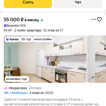
развитый район. Есть места для сна, работы, обеденная зона и
Снять
Чат
сан.узел. Вокруг дома
55 000
₽
в месяц
Вернём 10%
55 м²
2-комн. квартира
12 этаж из 17
3D-тур
новостройка
возможен торг
Некрасовка
14 мин.
ЖК «Люберцы»
, 4 квартал 2020
Сдаётся 2-комнатная квартира площадью 55 кв.м. с
косметическим ремонтом на 12 этаже в 17-этажном доме на