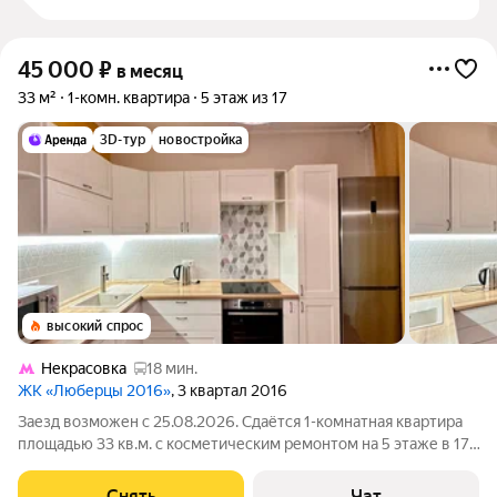
45 000
₽
в месяц
33 м²
1-комн. квартира
5 этаж из 17
3D-тур
новостройка
высокий спрос
Некрасовка
18 мин.
ЖК «Люберцы 2016»
, 3 квартал 2016
Заезд возможен с 25.08.2026. Сдаётся 1-комнатная квартира
площадью 33 кв.м. с косметическим ремонтом на 5 этаже в 17-
этажном доме на срок от 11 месяцев. Из техники есть: Духовой
шкаф Стиральная машина Холодильник Посудомоечная
Снять
Чат