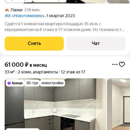
Панки
18 мин.
ЖК «Новотомилино»
, 1 квартал 2023
Сдаётся 1-комнатная квартира площадью 35 кв.м. с
евроремонтом на 8 этаже в 17-этажном доме. Из техники есть:
Духовой шкаф Стиральная машина Холодильник Кондиционер
Микроволновка Индукционная варочная поверхность
Снять
Чат
Электрический чайник Wi-fi
61 000
₽
в месяц
33 м²
2-комн. апартаменты
12 этаж из 17
3D-тур
новостройка