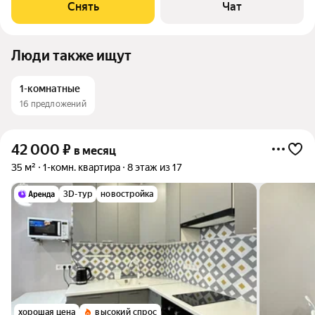
машина Холодильник Микроволновка Дом - кирпичный, окна
Снять
Чат
выходят во
Люди также ищут
1-комнатные
16 предложений
42 000
₽
в месяц
35 м²
1-комн. квартира
8 этаж из 17
3D-тур
новостройка
хорошая цена
высокий спрос