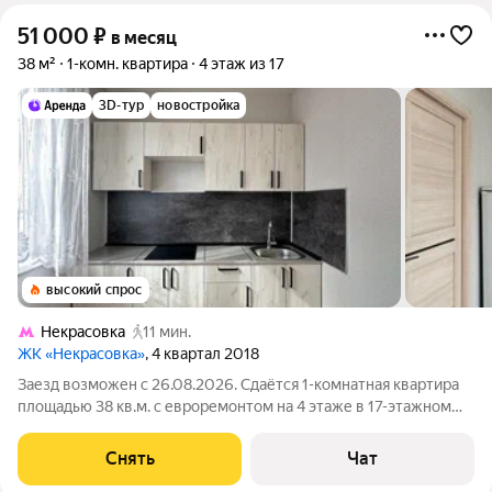
51 000
₽
в месяц
38 м²
1-комн. квартира
4 этаж из 17
3D-тур
новостройка
высокий спрос
Некрасовка
11 мин.
ЖК «Некрасовка»
, 4 квартал 2018
Заезд возможен с 26.08.2026. Сдаётся 1-комнатная квартира
площадью 38 кв.м. с евроремонтом на 4 этаже в 17-этажном
доме на срок от 11 месяцев. Из техники есть: Стиральная
машина Холодильник Дом - монолитный, окна выходят во
Снять
Чат
двор. Есть консьерж. В