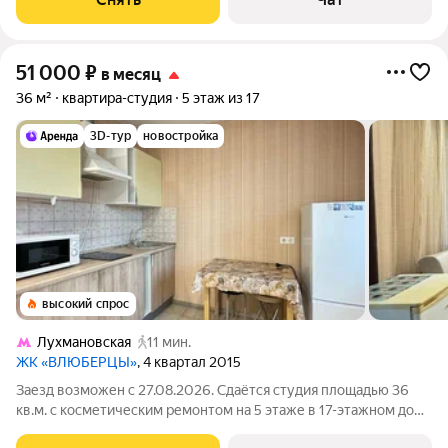
машина
51 000
₽
в месяц
36 м²
квартира-студия
5 этаж из 17
3D-тур
новостройка
высокий спрос
Лухмановская
11 мин.
ЖК «ВЛЮБЕРЦЫ»
, 4 квартал 2015
Заезд возможен с 27.08.2026. Сдаётся студия площадью 36
кв.м. с косметическим ремонтом на 5 этаже в 17-этажном доме
на срок от 11 месяцев. Из техники есть: Телевизор Стиральная