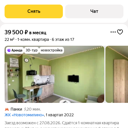
срок от 11 месяцев. Из техники есть: Духовой шкаф Стиральная
машина Холодильник Дом - монолитный, окна выходят во двор
Снять
Чат
и на улицу. В подъезде
39 500
₽
в месяц
22 м²
1-комн. квартира
6 этаж из 17
3D-тур
новостройка
Панки
20 мин.
ЖК «Новотомилино»
, 1 квартал 2022
Заезд возможен с 27.08.2026. Сдаётся 1-комнатная квартира