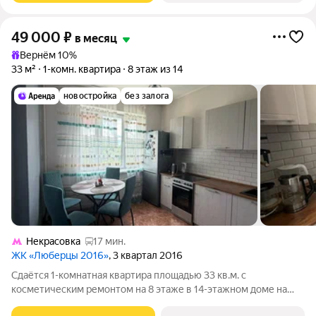
49 000
₽
в месяц
Вернём 10%
33 м²
1-комн. квартира
8 этаж из 14
новостройка
без залога
Некрасовка
17 мин.
ЖК «Люберцы 2016»
, 3 квартал 2016
Сдаётся 1-комнатная квартира площадью 33 кв.м. с
косметическим ремонтом на 8 этаже в 14-этажном доме на
срок от 11 месяцев. Из техники есть: Телевизор Духовой шкаф