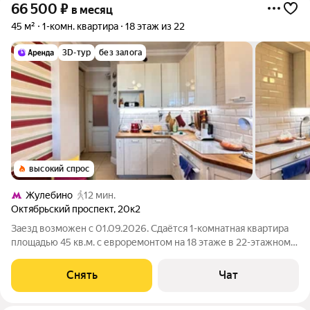
66 500
₽
в месяц
45 м²
1-комн. квартира
18 этаж из 22
3D-тур
без залога
высокий спрос
Жулебино
12 мин.
Октябрьский проспект
,
20к2
Заезд возможен с 01.09.2026. Сдаётся 1-комнатная квартира
площадью 45 кв.м. с евроремонтом на 18 этаже в 22-этажном
доме на срок от 11 месяцев. Из техники есть: Телевизор
Духовой шкаф Стиральная машина Холодильник
Снять
Чат
Посудомоечная машина Дом -