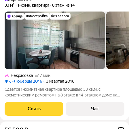
33 м²
1-комн. квартира
8 этаж из 14
новостройка
без залога
Некрасовка
17 мин.
ЖК «Люберцы 2016»
, 3 квартал 2016
Сдаётся 1-комнатная квартира площадью 33 кв.м. с
косметическим ремонтом на 8 этаже в 14-этажном доме на
срок от 11 месяцев. Из техники есть: Телевизор Духовой шкаф
Холодильник Дом - кирпичный. Есть консьерж. В подъезде 2
Снять
Чат
лифта - 1 грузовой и 1