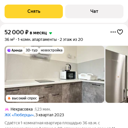
доме на срок от 11 месяцев. Из техники есть: Стиральная
машина Холодильник Дом - монолитный, окна выходят во
Снять
Чат
двор. Есть консьерж. В
52 000
₽
в месяц
36 м²
1-комн. апартаменты
2 этаж из 20
3D-тур
новостройка
высокий спрос
Некрасовка
23 мин.
ЖК «Люберцы»
, 3 квартал 2023
Сдаётся 1-комнатная квартира площадью 36 кв.м. с