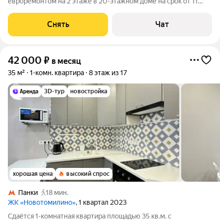
евроремонтом на 2 этаже в 20-этажном доме на срок от 11
месяцев. Из техники есть: Стиральная машина Холодильник
Посудомоечная машина Микроволновка Пылесос Дом -
Снять
Чат
монолитный, окна выходят на улицу.
42 000
₽
в месяц
35 м²
1-комн. квартира
8 этаж из 17
3D-тур
новостройка
хорошая цена
высокий спрос
Панки
18 мин.
ЖК «Новотомилино»
, 1 квартал 2023
Сдаётся 1-комнатная квартира площадью 35 кв.м. с