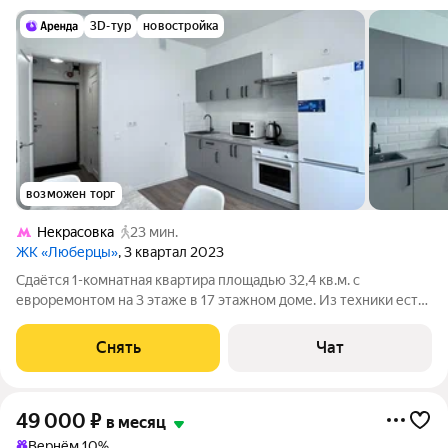
3D-тур
новостройка
возможен торг
Некрасовка
23 мин.
ЖК «Люберцы»
, 3 квартал 2023
Сдаётся 1-комнатная квартира площадью 32,4 кв.м. с
евроремонтом на 3 этаже в 17 этажном доме. Из техники есть:
- Телевизор со Smart TV - Wi-fi роутер - Водосберегающий
смеситель - Каменная мойка - Варочная панель электрическая
Снять
Чат
- Духовой шкаф -
49 000
₽
в месяц
Вернём 10%