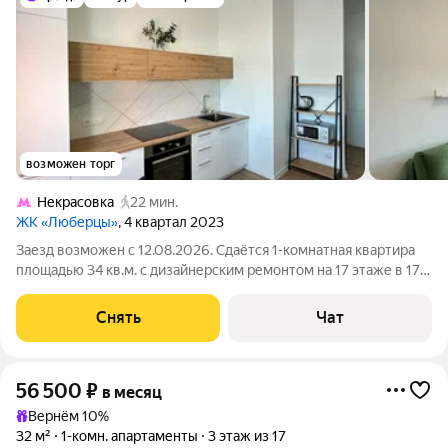
возможен торг
Некрасовка
22 мин.
ЖК «Люберцы»
, 4 квартал 2023
Заезд возможен с 12.08.2026. Сдаётся 1-комнатная квартира
площадью 34 кв.м. с дизайнерским ремонтом на 17 этаже в 17-
этажном доме. Из техники есть: Телевизор Духовой шкаф
Стиральная машина Холодильник Микроволновка
Снять
Чат
Электрический чайник Дом -
56 500
₽
в месяц
Вернём 10%
32 м²
1-комн. апартаменты
3 этаж из 17