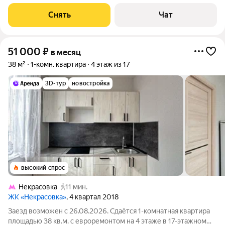
срок от 11 месяцев. Из техники есть: Телевизор Стиральная
машина Холодильник Микроволновка Дом - панельный, окна
Снять
Чат
выходят во двор. В подъезде
51 000
₽
в месяц
38 м²
1-комн. квартира
4 этаж из 17
3D-тур
новостройка
высокий спрос
Некрасовка
11 мин.
ЖК «Некрасовка»
, 4 квартал 2018
Заезд возможен с 26.08.2026. Сдаётся 1-комнатная квартира
площадью 38 кв.м. с евроремонтом на 4 этаже в 17-этажном