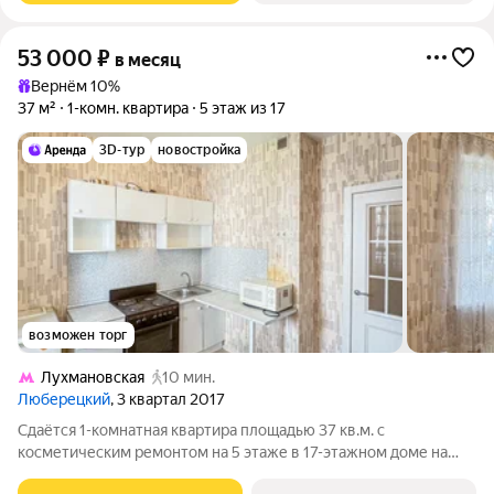
53 000
₽
в месяц
Вернём 10%
37 м²
1-комн. квартира
5 этаж из 17
3D-тур
новостройка
возможен торг
Лухмановская
10 мин.
Люберецкий
, 3 квартал 2017
Сдаётся 1-комнатная квартира площадью 37 кв.м. с
косметическим ремонтом на 5 этаже в 17-этажном доме на
срок от 11 месяцев. Из техники есть: Телевизор Духовой шкаф