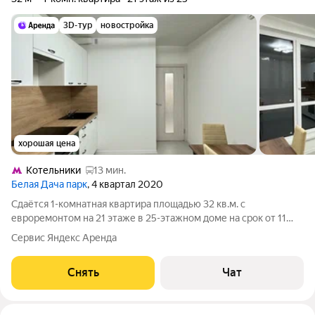
3D-тур
новостройка
хорошая цена
Котельники
13 мин.
Белая Дача парк
, 4 квартал 2020
Сдаётся 1-комнатная квартира площадью 32 кв.м. с
евроремонтом на 21 этаже в 25-этажном доме на срок от 11
месяцев. Из техники есть: Духовой шкаф Стиральная машина
Сервис Яндекс Аренда
Холодильник Кондиционер Бойлер Дом - панельный, окна
выходят на улицу. В подъезде
Снять
Чат