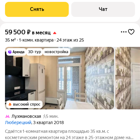
этажном доме на срок от 11 месяцев. Из техники есть: Духовой
шкаф Стиральная машина Холодильник Посудомоечная
Снять
Чат
машина
59 500
₽
в месяц
35 м²
1-комн. квартира
24 этаж из 25
3D-тур
новостройка
высокий спрос
Лухмановская
5 мин.
Люберецкий
, 3 квартал 2018
Сдаётся 1-комнатная квартира площадью 35 кв.м. с
косметическим ремонтом на 24 этаже в 25-этажном доме на