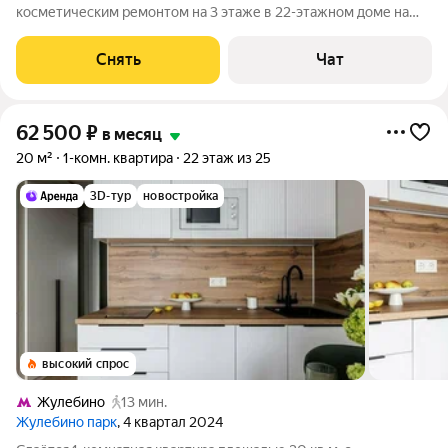
косметическим ремонтом на 3 этаже в 22-этажном доме на
срок от 11 месяцев. Из техники есть: Телевизор Духовой шкаф
Стиральная машина Холодильник Дом - панельный, окна
Снять
Чат
выходят на улицу. В подъезде 2
62 500
₽
в месяц
20 м²
1-комн. квартира
22 этаж из 25
3D-тур
новостройка
высокий спрос
Жулебино
13 мин.
Жулебино парк
, 4 квартал 2024