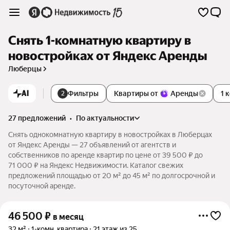
Снять 1-комнатную квартиру в
новостройках от Яндекс Аренды
Люберцы
AI
Фильтры
Квартиры от
Аренды
1 
2
27 предложений
•
по актуальности
Снять однокомнатную квартиру в новостройках в Люберцах
от Яндекс Аренды — 27 объявлений от агентств и
собственников по аренде квартир по цене от 39 500 ₽ до
71 000 ₽ на Яндекс Недвижимости. Каталог свежих
предложений площадью от 20 м² до 45 м² по долгосрочной и
посуточной аренде.
46 500
₽
в месяц
32 м²
1-комн. квартира
21 этаж из 25