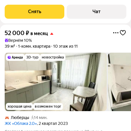
срок от 11 месяцев. Из техники есть: Духовой шкаф Стиральная
машина Холодильник Кондиционер Микроволновка Пылесос
Снять
Чат
Дом - монолитный, окна
52 000
₽
в месяц
Вернём 10%
39 м²
1-комн. квартира
10 этаж из 11
3D-тур
новостройка
хорошая цена
возможен торг
Люберцы
14 мин.
ЖК «Облака 2.0»
, 2 квартал 2023