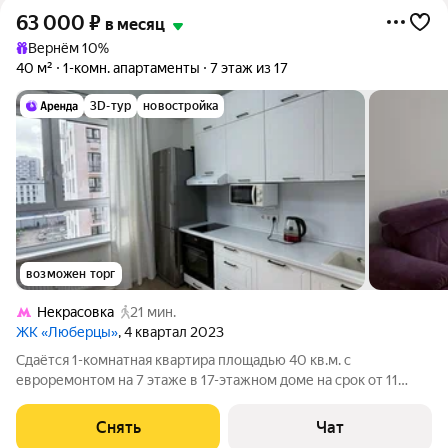
63 000
₽
в месяц
Вернём 10%
40 м²
1-комн. апартаменты
7 этаж из 17
3D-тур
новостройка
возможен торг
Некрасовка
21 мин.
ЖК «Люберцы»
, 4 квартал 2023
Сдаётся 1-комнатная квартира площадью 40 кв.м. с
евроремонтом на 7 этаже в 17-этажном доме на срок от 11
месяцев. Из техники есть: Телевизор Духовой шкаф
Стиральная машина Холодильник Микроволновка Дом -
Снять
Чат
монолитный, окна выходят на улицу. В