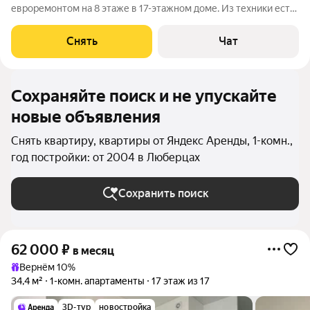
евроремонтом на 8 этаже в 17-этажном доме. Из техники есть:
Духовой шкаф Стиральная машина Холодильник Кондиционер
Микроволновка Индукционная варочная поверхность
Снять
Чат
Электрический чайник Wi-fi
Сохраняйте поиск и не упускайте
новые объявления
Снять квартиру, квартиры от Яндекс Аренды, 1-комн.,
год постройки: от 2004 в Люберцах
Сохранить поиск
62 000
₽
в месяц
Вернём 10%
34,4 м²
1-комн. апартаменты
17 этаж из 17
3D-тур
новостройка