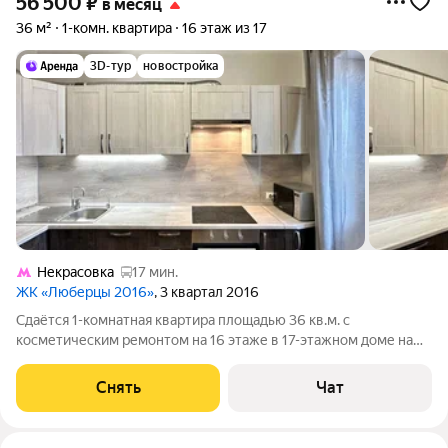
56 500
₽
в месяц
36 м²
1-комн. квартира
16 этаж из 17
3D-тур
новостройка
Некрасовка
17 мин.
ЖК «Люберцы 2016»
, 3 квартал 2016
Сдаётся 1-комнатная квартира площадью 36 кв.м. с
косметическим ремонтом на 16 этаже в 17-этажном доме на
срок от 11 месяцев. Из техники есть: Телевизор Духовой шкаф
Стиральная машина Холодильник Посудомоечная машина
Снять
Чат
Кондиционер Микроволновка