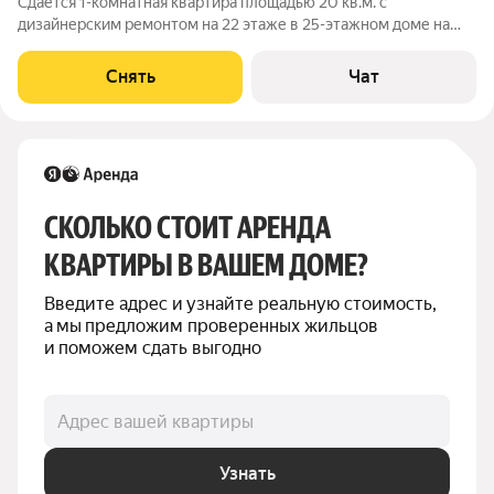
Сдаётся 1-комнатная квартира площадью 20 кв.м. с
дизайнерским ремонтом на 22 этаже в 25-этажном доме на
срок от 11 месяцев. Из техники есть: Стиральная машина
Холодильник Посудомоечная машина Кондиционер
Снять
Чат
Микроволновка Дом - монолитный, окна
СКОЛЬКО СТОИТ АРЕНДА 
КВАРТИРЫ В ВАШЕМ ДОМЕ?
Введите адрес и узнайте реальную стоимость, 
а мы предложим проверенных жильцов 
и поможем сдать выгодно
Адрес вашей квартиры
Узнать