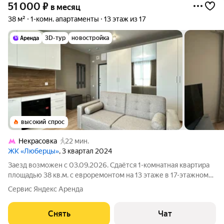
51 000
₽
в месяц
38 м²
1-комн. апартаменты
13 этаж из 17
3D-тур
новостройка
высокий спрос
Некрасовка
22 мин.
ЖК «Люберцы»
, 3 квартал 2024
Заезд возможен с 03.09.2026. Сдаётся 1-комнатная квартира
площадью 38 кв.м. с евроремонтом на 13 этаже в 17-этажном
доме на срок от 11 месяцев. Из техники есть: Телевизор
Сервис Яндекс Аренда
Духовой шкаф Стиральная машина Холодильник
Посудомоечная машина
Снять
Чат