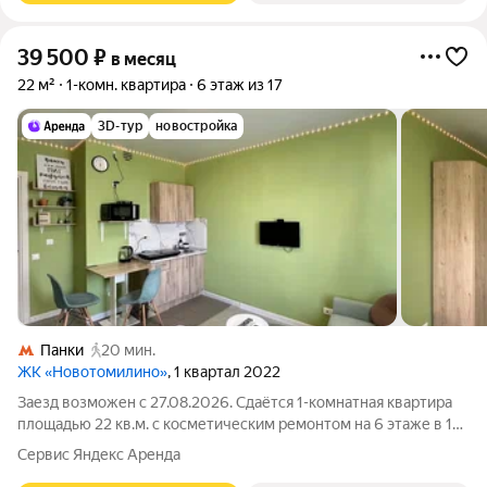
39 500
₽
в месяц
22 м²
1-комн. квартира
6 этаж из 17
3D-тур
новостройка
Панки
20 мин.
ЖК «Новотомилино»
, 1 квартал 2022
Заезд возможен с 27.08.2026. Сдаётся 1-комнатная квартира
площадью 22 кв.м. с косметическим ремонтом на 6 этаже в 17-
этажном доме на срок от 11 месяцев. Из техники есть:
Сервис Яндекс Аренда
Телевизор Стиральная машина Холодильник Кондиционер