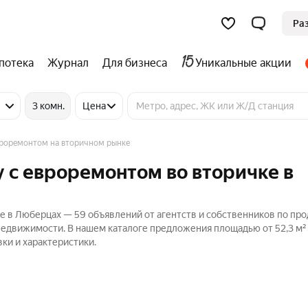
Ра
потека
Журнал
Для бизнеса
Уникальные акции
3 комн.
Цена
вроремонтом на вторичном рынке
 с евроремонтом во вторичке в
е в Люберцах — 59 объявлений от агентств и собственников по пр
 Недвижимости. В нашем каталоге предложения площадью от 52,3 м²
ки и характеристики.