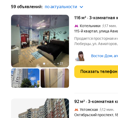
59 объявлений:
по актуальности
116 м² · 3-комнатная 
Котельники
17 мин.
115-й квартал
,
улица Ави
Продается просторная и с
Люберцы, ул. Авиаторов, 
этажного монолитно-кир
Общая площадь 116 кв.м., все комнаты изолированные: 37.8 кв.м.,
Восток-Дом, аг
18.8
+
21
Показать телефон
92 м² · 3-комнатная 
Ухтомская
12 мин.
Октябрьский проспект
,
1