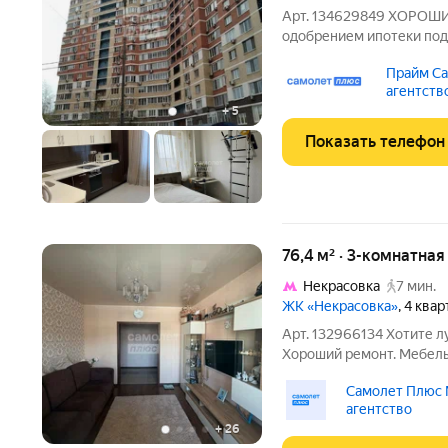
Арт. 134629849 ХОРОШИЙ
одобрением ипотеки под 
можно взять ставку на ип
Прайм Са
же рефинансирования. П
агентств
квартира в
+
5
Показать телефон
76,4 м² · 3-комнатная
Некрасовка
7 мин.
ЖК «Некрасовка»
, 4 ква
Арт. 132966134 Хотите 
Хороший ремонт. Мебель 
шаговой доступности! Те
Самолет Плюс
первого взгляда! В прода
агентство
благоустроенном
+
26