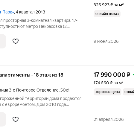
326 923 ₽ за м²
а-Парк»
, 4 квартал 2013
онлайн показ
я просторная 3-комнатная квартира. 17-
тупности от метро Некрасовка (2
мнаты 18, 15 и 11 кв м, кухня 13 кв м,
 застеклённые лоджии. В квартире
9 июня 2026
17 990 000
₽
 апартаменты · 18 этаж из 18
174 660 ₽ за м²
лица 3-е Почтовое Отделение
,
50к1
хорошая цена
онла
 огороженной территории дома продаются
 с евроремонтом. Дом 2010 года
 и грузовой лифты, окна во
5м2, имеется вся необходимая бытовая
21 апреля 2026
ь