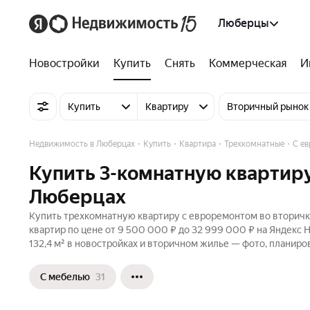
Люберцы
Новостройки
Купить
Снять
Коммерческая
И
Купить
Квартиру
Вторичный рынок
Недвижимость в Люберцах
Купить
Квартира
Трехкомнатные
С е
Купить 3-комнатную квартиру
Люберцах
Купить трехкомнатную квартиру с евроремонтом во вторичк
квартир по цене от 9 500 000 ₽ до 32 999 000 ₽ на Яндекс
132,4 м² в новостройках и вторичном жилье — фото, планиров
С мебелью
31