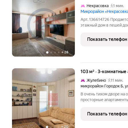
Некрасовка
1 мин.
Микрорайон «Некрасовк
Арт. 136614726 Продаетс
этажный дом в пешей дос
минуты). Изолированные ко
санузел раздельный, две
Показать телефон
современный
+
26
103 м² · 3-комнатные
Жулебино
11 мин.
микрорайон Городок Б
,
у
В очень тихом дворе на
просторные апартаменты
постройки, пассажирский
двор.Просторная кухня 1
Показать телефон
техника. Потолки 3м, ест
+
20