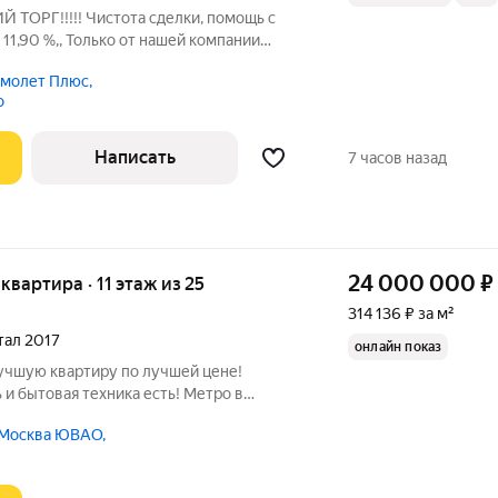
 ТОРГ!!!!! Чистота сделки, помощь с
11,90 %,, Только от нашей компании
отеку 11,90 % на весь срок ипотеки! А так
молет Плюс,
родаётся просторная 3 -комнатная
о
Написать
7 часов назад
24 000 000
₽
 квартира · 11 этаж из 25
314 136 ₽ за м²
ртал 2017
онлайн показ
лучшую квартиру по лучшей цене!
и бытовая техника есть! Метро в
плый дом. Вы влюбитесь в квартиру с
 Москва ЮВАО,
же светлая и уютная квартиру 76,4 кв. м в