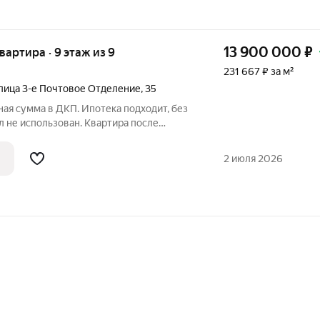
13 900 000
₽
квартира · 9 этаж из 9
231 667 ₽ за м²
лица 3-е Почтовое Отделение
,
35
ая сумма в ДКП. Ипотека подходит, без
 не использован. Квартира после
а для себя. Продажа с мебелью, Купи ,
нная перепланировка. Развитая
2 июля 2026