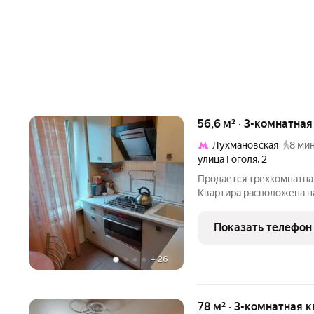
56,6 м² · 3-комнатная
Лухмановская
8 мин
улица Гоголя
,
2
Продается трехкомнатная к
Квартира расположена н
дома 1970 года постройк
кв.м., кухня 6 кв.м., комн
Показать телефон
+
26
78 м² · 3-комнатная к