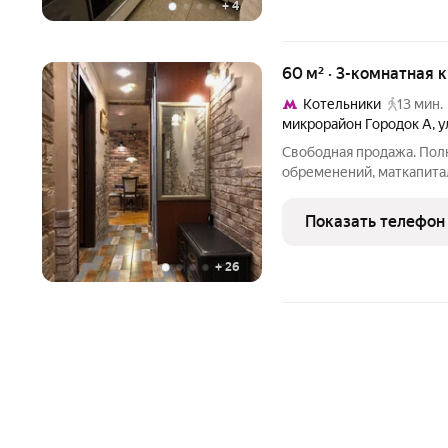
+
4
60 м² · 3-комнатная 
Котельники
13 мин.
микрорайон Городок А
,
у
Свободная продажа. Полн
обременений, маткапитал
капитального евроремонт
заезжай и живи. Узаконе
Показать телефон
инфраструктура :
+
26