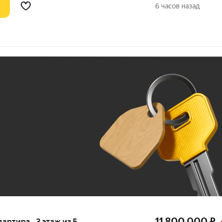
6 часов назад
Ж
До 100 тыс. ₽
11 800 000
₽
вартира · 3 этаж из 5