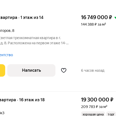
16 749 000
₽
квартира · 1 этаж из 14
144 388 ₽ за м²
аторов
,
8
ветлая трехкомнатная квартира в г.
д. 8. Расположена на первом этаже 14-
пичного дома с высоким первым этажом.
ентство
Написать
6 часов назад
19 300 000
₽
квартира · 16 этаж из 18
209 783 ₽ за м²
8к3
хорошая цена
торг