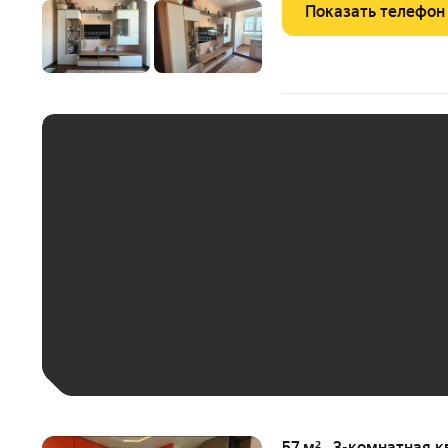
Показать телефон
ЕЖЕМЕСЯЧНЫЙ ПЛАТЁ
До 30 тыс. ₽
До 50 тыс. ₽
До 70 тыс. ₽
Больше 100 тыс. ₽
57 м² · 3-комнатная к