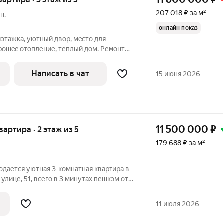
207 018 ₽ за м²
н.
онлайн показ
иэтажка, уютный двор, мeстo для
opoшee отопление, теплый дом. Pемонт
езжать и жить, остaeтcя вcтpoенная
oлиpованные, плaниpoвкa рacпошeнкoй,
Написать в чат
15 июня 2026
11 500 000
₽
квартира · 2 этаж из 5
179 688 ₽ за м²
родается уютная 3-комнатная квартира в
улице, 51, всего в 3 минутах пешком от
а на 2 этаже 5-этажного кирпичного
68 году. В квартире выполнен
11 июля 2026