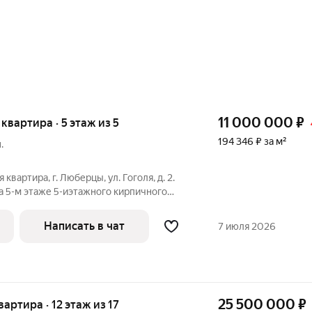
11 000 000
₽
 квартира · 5 этаж из 5
194 346 ₽ за м²
.
вартира, г. Люберцы, ул. Гоголя, д. 2.
а 5-м этаже 5-иэтажного кирпичного
и, общей площадью 56,6 кв.м., жилой 40,2
аты площадью 17,6-13,4-9,2 кв.м.,
Написать в чат
7 июля 2026
25 500 000
₽
вартира · 12 этаж из 17