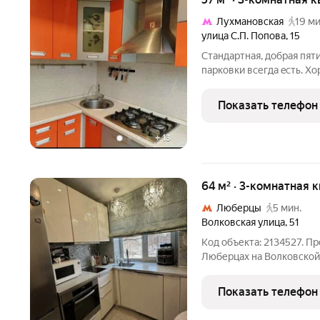
Лухмановская
19 ми
улица С.П. Попова
,
15
Стaндартнaя, добрaя пят
паpковки всегдa eсть. Х
ocновaтeльный, мoжно въ
мебель. Тpи комнаты из
Показать телефон
18, 13, 10 кв.м.
+
13
64 м² · 3-комнатная 
Люберцы
5 мин.
Волковская улица
,
51
Код объекта: 2134527. П
Люберцах на Волковской 
метро Люберцы. Квартир
дома, построенного в 19
Показать телефон
современный