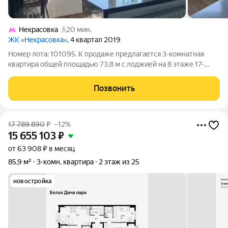
Некрасовка
20 мин.
ЖК «Некрасовка»
, 4 квартал 2019
Номер лота: 101095. К продаже предлагается 3-комнатная
квартира общей площадью 73,8 м с лоджией на 8 этаже 17-
этажного дома. По факту есть дополнительная спальня. Высота
потолков 2,7 м. Функциональная планировка: все комнаты
Позвонить
изолированные.
17 789 890
₽
–12%
15 655 103
₽
от 63 908 ₽ в месяц
85,9 м²
3-комн. квартира
2 этаж из 25
новостройка