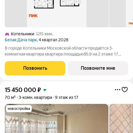
Котельники
15 мин.
Белая Дача парк
, 4 квартал 2028
В городе Котельники Московской области продаётся 3-
комнатная квартира квартира площадью85.9 на 2 этаже 17
этажного дома (корпус 22.2, секция 8) в проекте ПИК «Белая
Дача парк». Удобное расположение 7 минут на автомобиле до
Позвонить
Позвоните мне
станции метро «Котельники»
15 450 000
₽
70 м²
3-комн. квартира
9 этаж из 17
новостройка