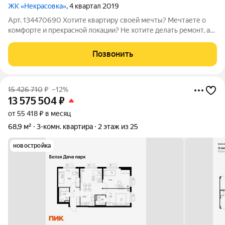
ЖК «Некрасовка»
, 4 квартал 2019
Арт. 134470690 Хотите квартиру своей мечты? Мечтаете о
комфорте и прекрасной локации? Не хотите делать ремонт, а
въехать в готовую? Тогда эта квартира будет ваша уже через
несколько дней! Реально крутая и современная 3-х ком.
Позвонить
квартира 78,3 м2 (с
15 426 710
₽
–12%
13 575 504
₽
от 55 418 ₽ в месяц
68,9 м²
3-комн. квартира
2 этаж из 25
новостройка