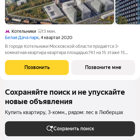
Котельники
13 мин.
Белая Дача парк
, 4 квартал 2020
В городе Котельники Московской области продаётся 3-
комнатная квартира квартира площадью74.1 на 15 этаже 15
этажного дома (корпус 7.1, секция 2) в проекте ПИК «Белая
Дача парк». Удобное расположение 7 минут на автомобиле до
Позвонить
Позвоните мне
станции метро «Котельники»
Сохраняйте поиск и не упускайте
новые объявления
Купить квартиру, 3-комн., рядом: лес в Люберцах
Сохранить поиск