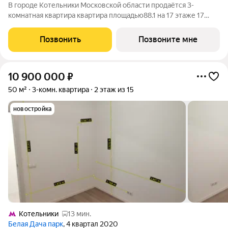
В городе Котельники Московской области продаётся 3-
комнатная квартира квартира площадью88.1 на 17 этаже 17
этажного дома (корпус 22.2, секция 10) в проекте ПИК «Белая
Дача парк». Удобное расположение 7 минут на автомобиле до
Позвонить
Позвоните мне
станции метро
10 900 000
₽
50 м²
3-комн. квартира
2 этаж из 15
новостройка
Котельники
13 мин.
Белая Дача парк
, 4 квартал 2020