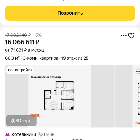
возможность купить качественное жилье по прозрачной цене.
Прямая продажа, полная стоимость, все документы готовы,
Позвонить
возможна ипотека
17 092 140
₽
–6%
16 066 611
₽
от 71 631 ₽ в месяц
66,3 м²
3-комн. квартира
19 этаж из 25
новостройка
3D-тур
Котельники
21 мин.