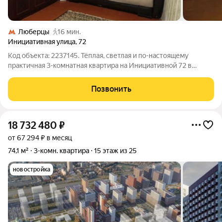
Люберцы
16 мин.
Инициативная улица
,
72
Код объекта: 2237145. Тёплая, светлая и по-настоящему
практичная 3-комнатная квартира на Инициативной 72 в
Люберцах привлекательная цена и удачное расположение
делают её выгодным входом в рынок недвижимости. Уже при
Позвонить
первом взгляде заметно:
18 732 480
₽
от 67 294 ₽ в месяц
74,1 м²
3-комн. квартира
15 этаж из 25
новостройка