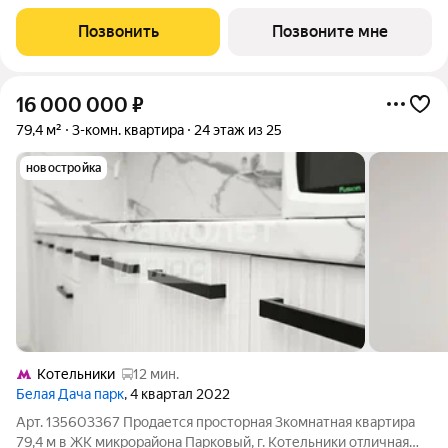
этажного дома (корпус 22.1, секция 3) в проекте ПИК «Белая
Дача парк». Удобное расположение 7 минут на автомобиле до
Позвонить
Позвоните мне
станции метро «Котельники»
16 000 000
₽
79,4 м²
3-комн. квартира
24 этаж из 25
новостройка
Котельники
12 мин.
Белая Дача парк
, 4 квартал 2022
Арт. 135603367 Продается просторная 3комнатная квартира
79,4 м в ЖК микрорайона Парковый, г. Котельники отличная