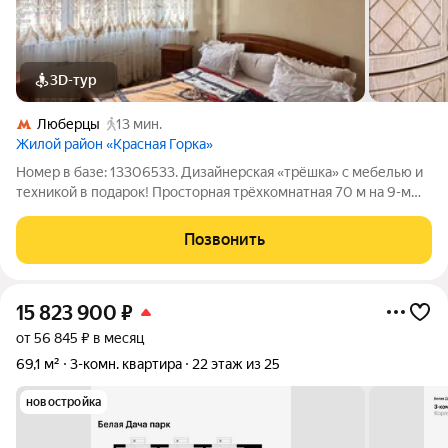
3D-тур
Люберцы
13 мин.
Жилой район «Красная Горка»
Номер в базе: 13306533. Дизайнерская «трёшка» с мебелью и
техникой в подарок! Просторная трёхкомнатная 70 м на 9-м
этаже 17-этажного панельного дома (2010 г.). Высота потолков
2,7 м. Удобная планировка: окна выходят на улицу и в тихий
Позвонить
двор. Выполнен
15 823 900
₽
от 56 845 ₽ в месяц
69,1 м²
3-комн. квартира
22 этаж из 25
новостройка