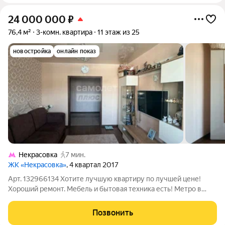
24 000 000
₽
76,4 м²
3-комн. квартира
11 этаж из 25
новостройка
онлайн показ
Некрасовка
7 мин.
ЖК «Некрасовка»
, 4 квартал 2017
Арт. 132966134 Хотите лучшую квартиру по лучшей цене!
Хороший ремонт. Мебель и бытовая техника есть! Метро в
шаговой доступности! Теплый дом. Вы влюбитесь в квартиру с
первого взгляда! В продаже светлая и уютная квартиру 76,4 кв.
Позвонить
м в благоустроенном