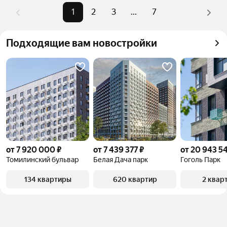
можете отсортировать результаты по стоимости 
1
2
3
...
7
квадратного метра или площади
Подходящие вам новостройки
от 7 920 000 ₽
от 7 439 377 ₽
от 20 943 5
Томилинский бульвар
Белая Дача парк
Гоголь Парк
134 квартиры
620 квартир
2 квар