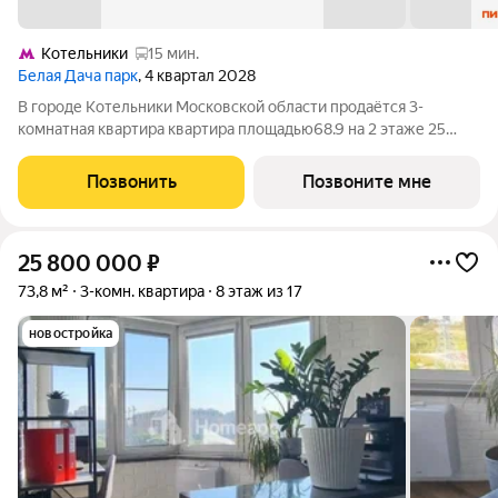
Котельники
15 мин.
Белая Дача парк
, 4 квартал 2028
В городе Котельники Московской области продаётся 3-
комнатная квартира квартира площадью68.9 на 2 этаже 25
этажного дома (корпус 22.1, секция 1) в проекте ПИК «Белая
Дача парк». Удобное расположение 7 минут на автомобиле до
Позвонить
Позвоните мне
станции метро «Котельники»
25 800 000
₽
73,8 м²
3-комн. квартира
8 этаж из 17
новостройка