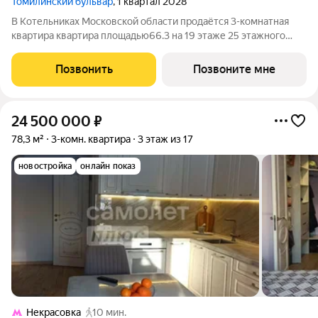
Томилинский бульвар
, 1 квартал 2028
В Котельниках Московской области продаётся 3-комнатная
квартира квартира площадью66.3 на 19 этаже 25 этажного
дома (корпус 5-8, секция 2) в проекте ПИК «Томилинский
бульвар». Удобное расположение 20 минут пешком до
Позвонить
Позвоните мне
станции метро «Котельники» и 10
24 500 000
₽
78,3 м²
3-комн. квартира
3 этаж из 17
новостройка
онлайн показ
Некрасовка
10 мин.