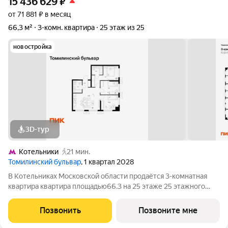
15 436 629
₽
от 71 881 ₽ в месяц
66,3 м²
3-комн. квартира
25 этаж из 25
новостройка
3D-тур
Котельники
21 мин.
Томилинский бульвар
, 1 квартал 2028
В Котельниках Московской области продаётся 3-комнатная
квартира квартира площадью66.3 на 25 этаже 25 этажного
дома (корпус 5-8, секция 2) в проекте ПИК «Томилинский
бульвар». Удобное расположение 20 минут пешком до
Позвонить
Позвоните мне
станции метро «Котельники» и 10