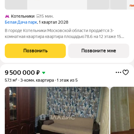
Котельники
15 мин.
Белая Дача парк
, 1 квартал 2028
В городе Котельники Московской области продаётся 3-
комнатная квартира квартира площадью78.6 на 12 этаже 15
этажного дома (корпус 16.2, секция 6) в проекте ПИК «Белая
Дача парк». Удобное расположение 7 минут на автомобиле до
Позвонить
Позвоните мне
станции метро «Котельники»
9 500 000
₽
57,1 м²
3-комн. квартира
1 этаж из 5