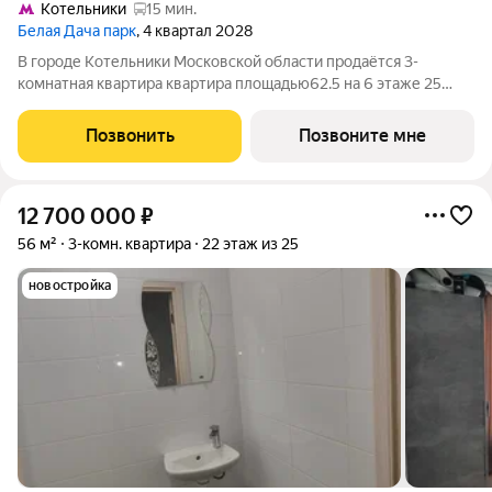
Котельники
15 мин.
Белая Дача парк
, 4 квартал 2028
В городе Котельники Московской области продаётся 3-
комнатная квартира квартира площадью62.5 на 6 этаже 25
этажного дома (корпус 22.2, секция 6) в проекте ПИК «Белая
Дача парк». Удобное расположение 7 минут на автомобиле до
Позвонить
Позвоните мне
станции метро «Котельники»
12 700 000
₽
56 м²
3-комн. квартира
22 этаж из 25
новостройка