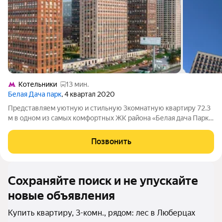
Котельники
13 мин.
Белая Дача парк
, 4 квартал 2020
Представляем уютную и стильную 3комнатную квартиру 72.3
м в одном из самых комфортных ЖК района «Белая дача Парк»,
д.1 к.4 (23/25). Почему это место влюбляет: Дворпарк без
машин: безопасные игровые и спортивные зоны, прогулочные
Позвонить
аллеи, клумбы и
Сохраняйте поиск и не упускайте
новые объявления
Купить квартиру, 3-комн., рядом: лес в Люберцах