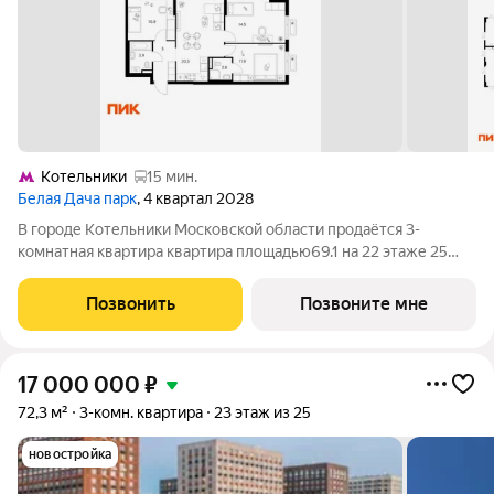
Котельники
15 мин.
Белая Дача парк
, 4 квартал 2028
В городе Котельники Московской области продаётся 3-
комнатная квартира квартира площадью69.1 на 22 этаже 25
этажного дома (корпус 22.1, секция 1) в проекте ПИК «Белая
Дача парк». Удобное расположение 7 минут на автомобиле до
Позвонить
Позвоните мне
станции метро «Котельники»
17 000 000
₽
72,3 м²
3-комн. квартира
23 этаж из 25
новостройка