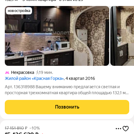
новостройка
Некрасовка
19 мин.
Жилой район «Красная Горка»
, 4 квартал 2016
Арт. 136318988 Вашему вниманию предлагается светлая и
просторная трехкомнатная квартира общей площадью 132,1 м.
Функциональная планировка идеально подойдет для большой
семьи: просторные комнаты гардеробная два санузла ванная с
Позвонить
джакузи большой
17 151 810
₽
–10%