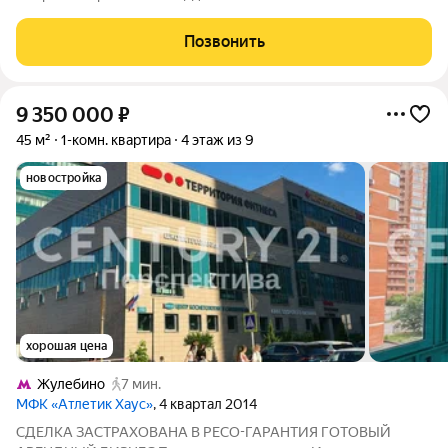
монолитно-кирпичной новостройке в 12 мин. транспортом от
м. Некрасовка. Возможен вариант покупки с использованием
Позвонить
ипотечных средств, есть
9 350 000
₽
45 м²
1-комн. квартира
4 этаж из 9
новостройка
хорошая цена
Жулебино
7 мин.
МФК «Атлетик Хаус»
, 4 квартал 2014
СДЕЛКА ЗАСТРАХОВАНА В РЕСО-ГАРАНТИЯ ГОТОВЫЙ