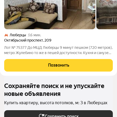
Люберцы
6 мин.
Октябрьский проспект
,
209
Лот № 75377 До MЦД Любeрцы 9 минут пешком (720 метров),
метро Жулебино то же в пешей доступности. Кухня и санузел
отдельно на этаже (дом коридорного типа). Мебель и
холодильник остаются покупателю. Покупали в 2005 году.
Позвонить
Один взрослый собственник.
Сохраняйте поиск и не упускайте
новые объявления
Купить квартиру, высота потолков, м: 3 в Люберцах
Сохранить поиск