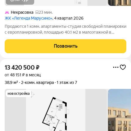
Некрасовка
23 мин.
ЖК «Легенда Марусино»
, 4 квартал 2026
Продаются 1 комн. апартаменты-студия свободной планировки
с европланировкой, площадью 40.1 м2 в малоэтажной в
монолитно-кирпичной новостройке в 12 мин. транспортом от
м. Некрасовка. Возможен вариант покупки с использованием
Позвонить
ипотечных средств, есть
13 420 500
₽
от 48 151 ₽ в месяц
38,9 м²
2-комн. квартира
1 этаж из 7
новостройка