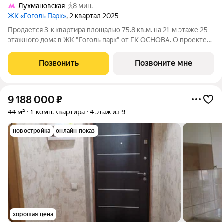
Лухмановская
8 мин.
ЖК «Гоголь Парк»
, 2 квартал 2025
Продается 3-к квартира площадью 75.8 кв.м. на 21-м этаже 25
этажного дома в ЖК "Гоголь парк" от ГК ОСНОВА. О проекте
Жилой комплекс ГОГОЛЬ ПАРК с собственным детским садом
на территории и подземным паркингом с лифтом уже готов
Позвонить
Позвоните мне
около метро
9 188 000
₽
44 м²
1-комн. квартира
4 этаж из 9
новостройка
онлайн показ
хорошая цена