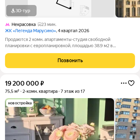
3D-тур
Некрасовка
23 мин.
ЖК «Легенда Марусино»
, 4 квартал 2026
Продаются 2 комн. апартаменты-студия свободной
планировки с европланировкой, площадью 38.9 м2 в
малоэтажной в монолитно-кирпичной новостройке в 12 мин.
транспортом от м. Некрасовка. Возможен вариант покупки с
Позвонить
использованием ипотечных средств, есть
19 200 000
₽
75,5 м²
2-комн. квартира
7 этаж из 17
новостройка