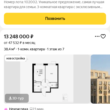
Номер лота: 102002. Уникальное предложение, самая лучшая
квартира для семьи. 3-комнатная квартира с эксклюзивным
дизайнерским ремонтом. Общая площадь квартиры
составляет 77 квадратных метров, из которых 42,1 квадратных
Позвонить
метра приходится на жилую зону.
13 248 000
₽
от 47 532 ₽ в месяц
38,4 м²
1-комн. квартира
1 этаж из 7
новостройка
3D-тур
Некрасовка
23 мин.