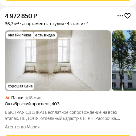
4 972 850
₽
36,7 м²
апартаменты-студия
4 этаж из 4
онлайн показ
есть видео
хорошая цена
Панки
18 мин.
Октябрьский проспект
,
403
БЫСТРАЯ СДЕЛКА! Бесплатное сопровождение на всех
этапах. НЕ ДОЛЯ, отдельный кадастр в ЕГРН. Рассрочка,
лизинг, ипотека! Лофт-квартал Октябрьский это выбор для тех,
Агентство Мария
кому важен комфорт, уют, стильные и современные решения.