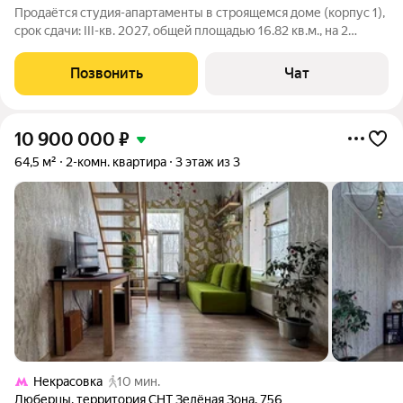
Продаётся студия-апартаменты в строящемся доме (корпус 1),
срок сдачи: III-кв. 2027, общей площадью 16.82 кв.м., на 2
этаже. Новый ЖК комплекс "Волковская 67" от застройщика
"Гранд" расположен по адресу Московская область, центр
Позвонить
Чат
города Люберцы, ул.
10 900 000
₽
64,5 м²
2-комн. квартира
3 этаж из 3
Некрасовка
10 мин.
Люберцы
,
территория СНТ Зелёная Зона
,
756