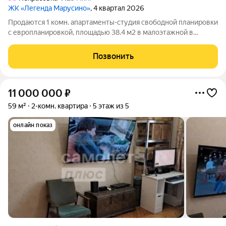
ЖК «Легенда Марусино»
, 4 квартал 2026
Продаются 1 комн. апартаменты-студия свободной планировки
с европланировкой, площадью 38.4 м2 в малоэтажной в
монолитно-кирпичной новостройке в 12 мин. транспортом от
м. Некрасовка. Возможен вариант покупки с использованием
Позвонить
ипотечных средств, есть
11 000 000
₽
59 м²
2-комн. квартира
5 этаж из 5
онлайн показ