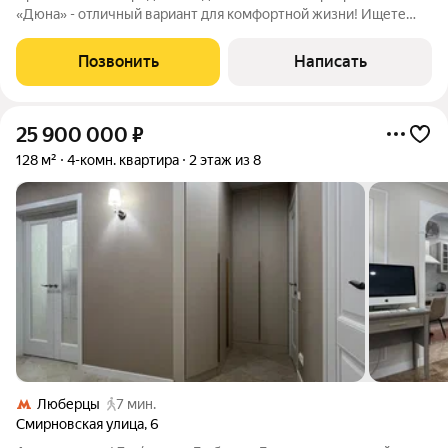
«Дюна» - отличный вариант для комфортной жизни! Ищете
квартиру, где можно воплотить свои дизайнерские идеи?
Предлагаем однокомнатную квартиру в современном жилом
Позвонить
Написать
комплексе бизнескласса «Дюна».
25 900 000
₽
128 м²
4-комн. квартира
2 этаж из 8
Люберцы
7 мин.
Смирновская улица
,
6