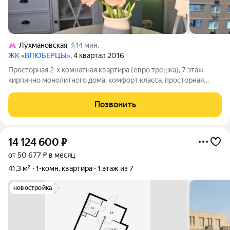
Лухмановская
14 мин.
ЖК «ВЛЮБЕРЦЫ»
, 4 квартал 2016
Просторная 2-х комнатная квартира (евро трешка), 7 этаж
кирпично монолитного дома, комфорт класса, просторная
входная группа, два входа в подъезд, видеонаблюдение,
консьерж, 2 лифта. Площадь квартиры 75,5 м2, жилая -26,2 м2,
Позвонить
кухня столовая -18,1 м2.
14 124 600
₽
от 50 677 ₽ в месяц
41,3 м²
1-комн. квартира
1 этаж из 7
новостройка