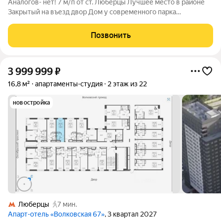
Аналогов- нет! 7 м/п от ст. Люберцы Лучшее место в районе
Закрытый на въезд двор Дом у современного парка
Идеальное место для детей Новая, эксклюзивная отделка
Создавалась по дизайн-проекту Кухня, гостиная, 3 спальни, 2 с/
Позвонить
у Все окна в тихий и зеленый
3 999 999
₽
16,8 м²
апартаменты-студия
2 этаж из 22
новостройка
Люберцы
7 мин.
Апарт-отель «Волковская 67»
, 3 квартал 2027