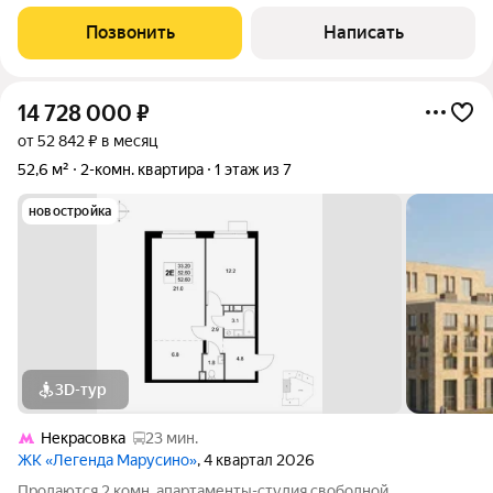
получать стабильный доход без хлопот? Предлагаем готовые
апартаменты с продуманным интерьером, потолками высотой
Позвонить
Написать
3,6 м и антресольным
14 728 000
₽
от 52 842 ₽ в месяц
52,6 м²
2-комн. квартира
1 этаж из 7
новостройка
3D-тур
Некрасовка
23 мин.
ЖК «Легенда Марусино»
, 4 квартал 2026
Продаются 2 комн. апартаменты-студия свободной