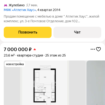
Жулебино
7 мин.
МФК «Атлетик Хаус»
, 4 квартал 2014
Продам помещение с мебелью в доме " Атлетик Хаус", жилой
комплекс, ул. 3-е Почтовое Отделение, дом 102
Преимущества: 1.по документам это не жилое помещение так
как находится в доме с бассейном и фитнес центром 2.По
Позвонить
Чат
профессиональной оценке, стоимость
7 000 000
₽
23,6 м²
квартира-студия
25 этаж из 25
новостройка