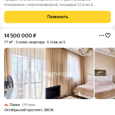
планировки с европланировкой, площадью 52.6 м2 в
малоэтажной в монолитно-кирпичной новостройке в 12 мин.
транспортом от м. Некрасовка. Возможен вариант покупки с
Позвонить
использованием ипотечных средств, есть
14 500 000
₽
77 м²
3-комн. квартира
5 этаж из 5
Панки
19 мин.
Октябрьский проспект
,
380Ж