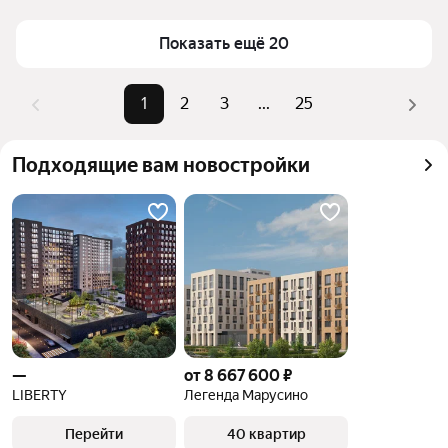
1229 объявлений. Минимальная стоимость 
представленных вариантов составляет от 3,35 млн 
Показать ещё 20
₽, а максимальная — до 29,87 млн ₽. Точная цена 
зависит от района и характеристик конкретного 
1
2
3
...
25
объекта.
Подходящие вам новостройки
—
от 8 667 600 ₽
LIBERTY
Легенда Марусино
Перейти
40 квартир