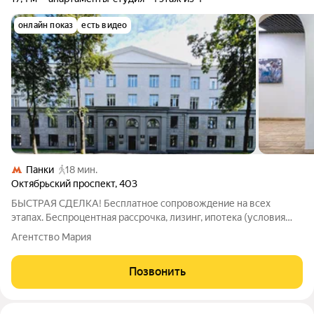
онлайн показ
есть видео
Панки
18 мин.
Октябрьский проспект
,
403
БЫСТРАЯ СДЕЛКА! Бесплатное сопровождение на всех
этапах. Беспроцентная рассрочка, лизинг, ипотека (условия
уточняйте у менеджера). Лофт-квартал Октябрьский это
Агентство Мария
выбор для тех, кому важен комфорт, уют, стильные и
современные решения. Тут каждый сможет
Позвонить