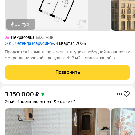
3D-тур
Некрасовка
23 мин.
ЖК «Легенда Марусино»
, 4 квартал 2026
Продаются 1 комн. апартаменты-студия свободной планировки
с европланировкой, площадью 41.3 м2 в малоэтажной в
монолитно-кирпичной новостройке в 12 мин. транспортом от
м. Некрасовка. Возможен вариант покупки с использованием
Позвонить
ипотечных средств, есть
3 350 000
₽
21 м²
1-комн. квартира
5 этаж из 5