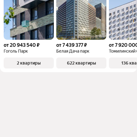
от 20 943 540 ₽
от 7 439 377 ₽
от 7 920 00
Гоголь Парк
Белая Дача парк
Томилинский 
2 квартиры
622 квартиры
136 кв