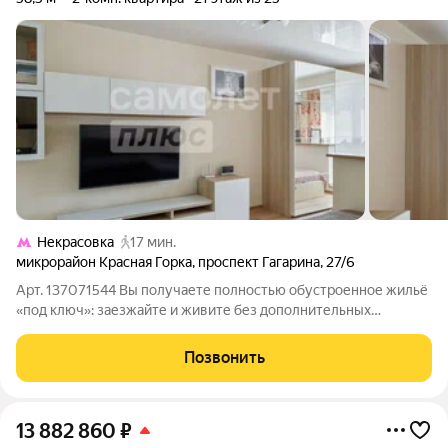
Некрасовка
17 мин.
микрорайон Красная Горка
,
проспект Гагарина
,
27/6
Арт. 137071544 Вы получаете полностью обустроенное жильё
«под ключ»: заезжайте и живите без дополнительных
вложений! Продуманная планировка, качественный ремонт и
удобная транспортная доступность делают эту квартиру
Позвонить
идеальным выбором для семьи.
13 882 860
₽