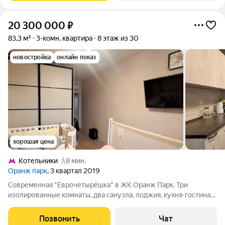
20 300 000
₽
83,3 м²
3-комн. квартира
8 этаж из 30
новостройка
онлайн показ
хорошая цена
Котельники
8 мин.
Оранж парк
, 3 квартал 2019
Современная "Еврочетырёшка" в ЖК Оранж Парк. Три
изолированные комнаты, два санузла, лоджия, кухня-гостиная.
Монолитный дом с подземным паркингом 2019 года
постройки. Распашная планировка, что позволяет полноценно
Позвонить
Чат