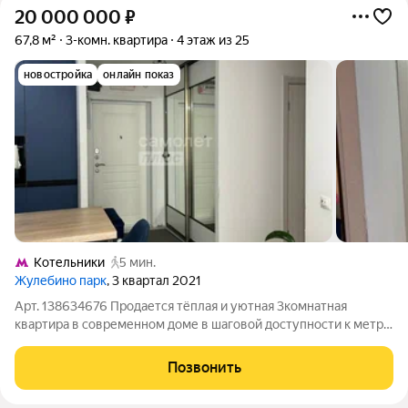
20 000 000
₽
67,8 м²
3-комн. квартира
4 этаж из 25
новостройка
онлайн показ
Котельники
5 мин.
Жулебино парк
, 3 квартал 2021
Арт. 138634676 Продается тёплая и уютная 3комнатная
квартира в современном доме в шаговой доступности к метро
Котельники, а также автобусы до МЦД Люберцы. Выгодное
предложение для тех, кто ценит баланс между комфортом,
Позвонить
площадью и удобной транспортной