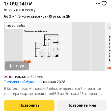
17 092 140
₽
от 71 631 ₽ в месяц
66,3 м²
3-комн. квартира
19 этаж из 25
новостройка
3D-тур
Котельники
21 мин.
Томилинский бульвар
, 1 квартал 2028
В Котельниках Московской области продаётся 3-комнатная
квартира квартира площадью66.3 на 19 этаже 25 этажного
дома (корпус 5-8, секция 2) в проекте ПИК «Томилинский
бульвар». Удобное расположение 20 минут пешком до
Позвонить
Позвоните мне
станции метро «Котельники» и 10