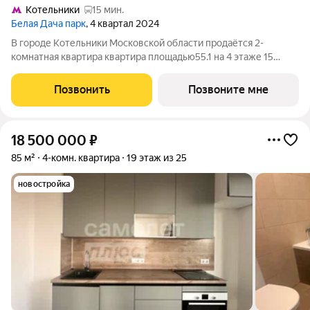
Котельники
15 мин.
Белая Дача парк
, 4 квартал 2024
В городе Котельники Московской области продаётся 2-
комнатная квартира квартира площадью55.1 на 4 этаже 15
этажного дома (корпус 9.1, секция 2) в проекте ПИК «Белая
Дача парк». Удобное расположение 7 минут на автомобиле до
Позвонить
Позвоните мне
станции метро «Котельники» и
18 500 000
₽
85 м²
4-комн. квартира
19 этаж из 25
новостройка