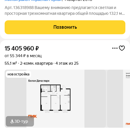
Арт. 136318988 Вашему вниманию предлагается светлая и
просторная трехкомнатная квартира общей площадью 132,1 м.
Функциональная планировка идеально подойдет для большой
семьи: просторные комнаты гардеробная два санузла ванная с
Позвонить
джакузи большой
15 405 960
₽
от 55 344 ₽ в месяц
55,1 м²
2-комн. квартира
4 этаж из 25
новостройка
3D-тур