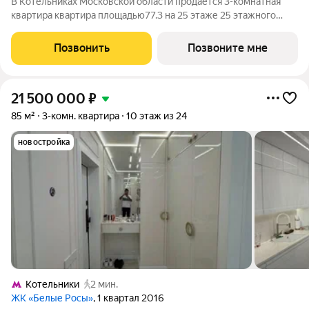
В Котельниках Московской области продаётся 3-комнатная
квартира квартира площадью77.3 на 25 этаже 25 этажного
дома (корпус 5-8, секция 2) в проекте ПИК «Томилинский
бульвар». Удобное расположение 20 минут пешком до
Позвонить
Позвоните мне
станции метро «Котельники» и 10
21 500 000
₽
85 м²
3-комн. квартира
10 этаж из 24
новостройка
Котельники
2 мин.
ЖК «Белые Росы»
, 1 квартал 2016