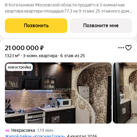
В Котельниках Московской области продаётся 3-комнатная
квартира квартира площадью77.3 на 9 этаже 25 этажного дома
(корпус 5-8, секция 2) в проекте ПИК «Томилинский бульвар».
Удобное расположение 20 минут пешком до станции метро
Позвонить
Позвоните мне
«Котельники» и 10
21 000 000
₽
132,1 м²
3-комн. квартира
6 этаж из 25
новостройка
Некрасовка
19 мин.
Жилой район «Красная Горка»
, 4 квартал 2016