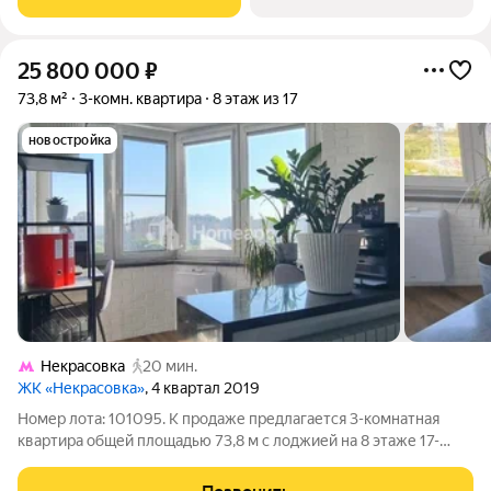
станции метро «Котельники»
25 800 000
₽
73,8 м²
3-комн. квартира
8 этаж из 17
новостройка
Некрасовка
20 мин.
ЖК «Некрасовка»
, 4 квартал 2019
Номер лота: 101095. К продаже предлагается 3-комнатная
квартира общей площадью 73,8 м с лоджией на 8 этаже 17-
этажного дома. По факту есть дополнительная спальня. Высота
потолков 2,7 м. Функциональная планировка: все комнаты