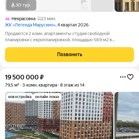
3D-тур
Некрасовка
23 мин.
ЖК «Легенда Марусино»
, 4 квартал 2026
Продаются 2 комн. апартаменты-студия свободной
планировки с европланировкой, площадью 58.9 м2 в
малоэтажной в монолитно-кирпичной новостройке в 12 мин.
транспортом от м. Некрасовка. Возможен вариант покупки с
Позвонить
использованием ипотечных средств, есть
19 500 000
₽
79,5 м²
3-комн. квартира
8 этаж из 14
новостройка
онлайн показ