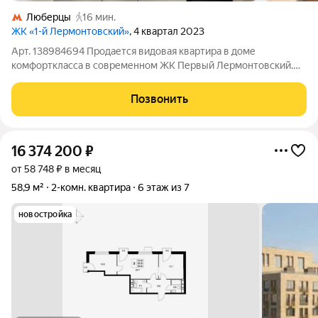
Люберцы
16 мин.
ЖК «1-й Лермонтовский»
, 4 квартал 2023
Арт. 138984694 Продается видовая квартира в доме
комфорткласса в современном ЖК Первый Лермонтовский.
Большая просторная четырехкомнатная квартира для большой
семьи. Четыре отдельных комнаты , большая кухня , три
Позвонить
санузла и большая панорамная лоджия с
16 374 200
₽
от 58 748 ₽ в месяц
58,9 м²
2-комн. квартира
6 этаж из 7
новостройка