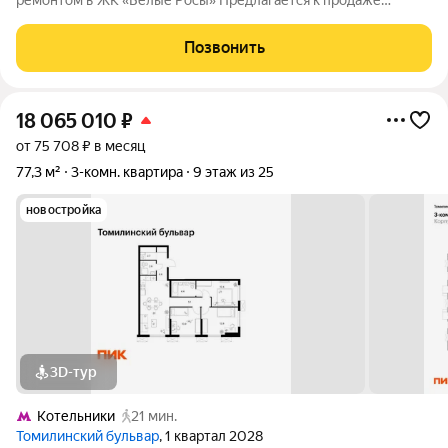
ремонтом в ЖК «Белые Росы» Предлагается к продаже
просторная 3-комнатная квартира площадью 108,3 м в одном
из самых востребованных жилых комплексов Котельников ЖК
Позвонить
«Белые Росы». Квартира
18 065 010
₽
от 75 708 ₽ в месяц
77,3 м²
3-комн. квартира
9 этаж из 25
новостройка
3D-тур
Котельники
21 мин.
Томилинский бульвар
, 1 квартал 2028