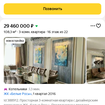
малоэтажной в монолитно-кирпичной новостройке в 12 мин.
транспортом от м. Некрасовка. Возможен вариант покупки с
Позвонить
использованием ипотечных средств, есть
29 460 000
₽
108,3 м²
3-комн. квартира
16 этаж из 22
новостройка
Котельники
3 мин.
ЖК «Белые Росы»
, 1 квартал 2016
Id 388912. Просторная 3-комнатная квартира с дизайнерским