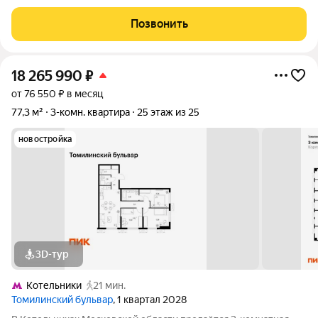
входная группа, два входа в подъезд, видеонаблюдение,
консьерж, 2 лифта. Площадь квартиры 75,5 м2, жилая -26,2 м2,
Позвонить
кухня столовая -18,1 м2.
18 265 990
₽
от 76 550 ₽ в месяц
77,3 м²
3-комн. квартира
25 этаж из 25
новостройка
3D-тур
Котельники
21 мин.
Томилинский бульвар
, 1 квартал 2028