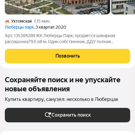
Ухтомская
15 мин.
Люберцы парк
, 3 квартал 2020
Арт. 135384288 ЖК Люберцы Парк, продается шикарная
распашонка79.5 кВ м. Один собственник, ДДУ полная
стоимость в договоре, мат.капитал не использовался,
свободная продажа. Закрытая территория двора, двор без
Позвонить
машин, детская площадка с качелями и
Сохраняйте поиск и не упускайте
новые объявления
Купить квартиру, санузел: несколько в Люберцах
Сохранить поиск