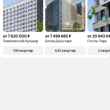
от 7 920 000 ₽
от 7 499 665 ₽
от 20 943 5
Томилинский бульвар
Белая Дача парк
Гоголь Парк
138 квартир
625 квартир
2 квар