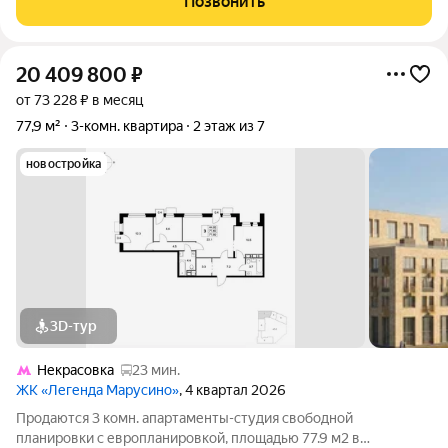
Позвонить
изолированные.
20 409 800
₽
от 73 228 ₽ в месяц
77,9 м²
3-комн. квартира
2 этаж из 7
новостройка
3D-тур
Некрасовка
23 мин.
ЖК «Легенда Марусино»
, 4 квартал 2026
Продаются 3 комн. апартаменты-студия свободной
планировки с европланировкой, площадью 77.9 м2 в