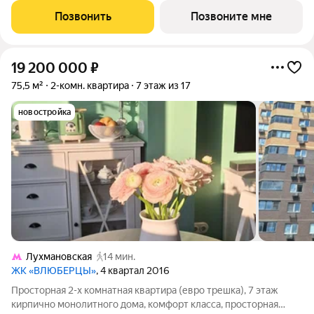
Дача парк». Удобное расположение 7 минут на автомобиле до
Позвонить
Позвоните мне
станции метро «Котельники»
19 200 000
₽
75,5 м²
2-комн. квартира
7 этаж из 17
новостройка
Лухмановская
14 мин.
ЖК «ВЛЮБЕРЦЫ»
, 4 квартал 2016
Просторная 2-х комнатная квартира (евро трешка), 7 этаж
кирпично монолитного дома, комфорт класса, просторная