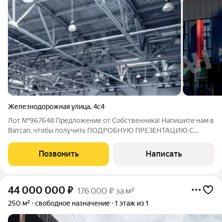
Железнодорожная улица
,
4с4
Лот №967648 Предложение от Собственника! Напишите нам в
Ватсап, чтобы получить ПОДРОБНУЮ ПРЕЗЕНТАЦИЮ С
ПЛАНИРОВКОЙ И ФОТОГРАФИЯМИ! Продажа помещений в
современном складском комплексе (А) расположен на
Позвонить
Написать
территории индустриального парка «Завод» в
44 000 000
₽
176 000 ₽ за м²
250 м²
свободное назначение
1 этаж из 1