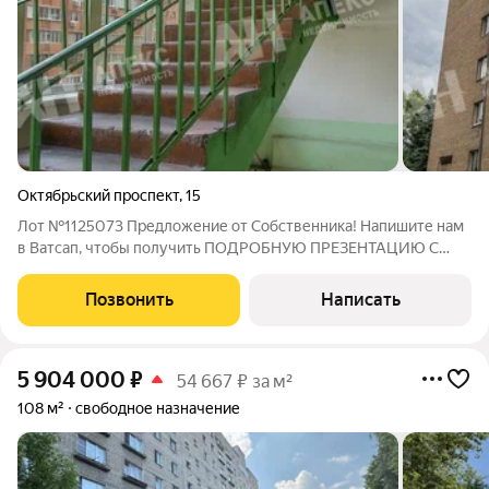
Октябрьский проспект
,
15
Лот №1125073 Предложение от Собственника! Напишите нам
в Ватсап, чтобы получить ПОДРОБНУЮ ПРЕЗЕНТАЦИЮ С
ПЛАНИРОВКОЙ И ФОТОГРАФИЯМИ! Предлагается к продаже
целый этаж площадью 796,3 квадратных метра в бизнес-
Позвонить
Написать
центре «Арден» класса «B». Объект
5 904 000
₽
54 667 ₽ за м²
108 м²
свободное назначение