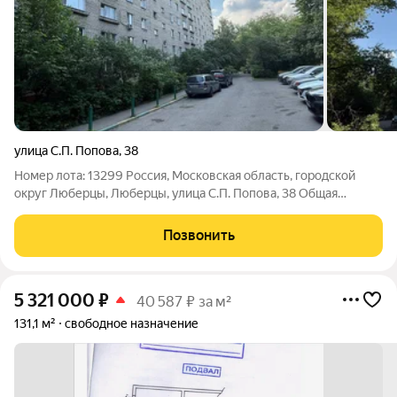
улица С.П. Попова
,
38
Номер лота: 13299 Россия, Московская область, городской
округ Люберцы, Люберцы, улица С.П. Попова, 38 Общая
площадь: 108.00 м.кв. Продажа подвального помещения
площадью 108 кв. мПредлагается к продаже подвальное
Позвонить
помещение общей площадью 108 кв. м,
5 321 000
₽
40 587 ₽ за м²
131,1 м²
свободное назначение