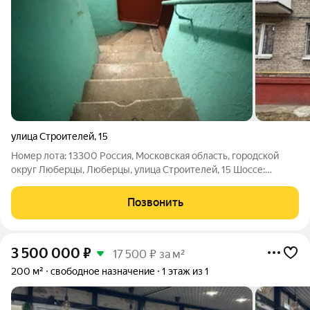
улица Строителей
,
15
Номер лота: 13300 Россия, Московская область, городской
округ Люберцы, Люберцы, улица Строителей, 15 Шоссе:
Рязанское Общая площадь: 189.20 м.кв. Этаж -1 из 5 Кол-во
этажей: 5 Возможна ипотека. Свободная продажа. В
Позвонить
собственности ТИП КОММЕРЧЕСКОЙ
3 500 000
₽
17 500 ₽ за м²
200 м²
свободное назначение
1 этаж из 1