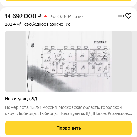
14 692 000
₽
52 026 ₽ за м²
282,4 м²
свободное назначение
Новая улица
,
8Д
Номер лота: 13291 Россия, Московская область, городской
округ Люберцы, Люберцы, Новая улица, 8Д Шоссе: Рязанское,
Новорязанское, МКАД Общая площадь: 282.40 м.кв. Этаж -1 из
3 Кол-во этажей: 3 Возможна ипотека. Свободная продажа. В
Позвонить
собственности ТИП