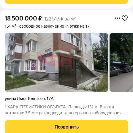
входомПредлагается к продаже подвальное
18 500 000
₽
122 517 ₽ за м²
151 м²
свободное назначение
1 этаж из 17
улица Льва Толстого
,
17А
1.ХАРАКТЕРИСТИКИ ОБЪЕКТА -Площадь: 151 м -Высота
потолков: 3.5 метра (подходит для торгового оборудования,
стеллажей, антресолей) -Расположение: цокольный этаж
жилого комплекса с отдельным входом -Наличие пандуса/
Позвонить
входа: есть возможность установки