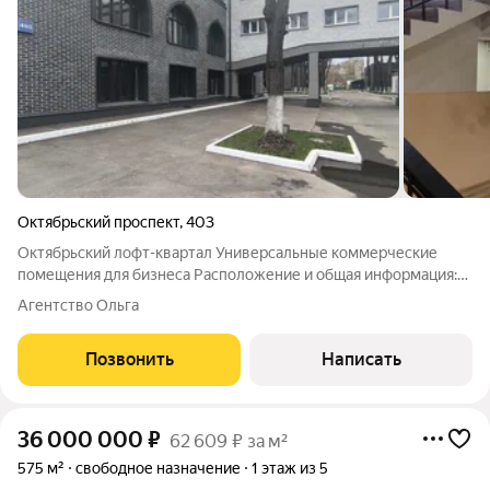
Октябрьский проспект
,
403
Октябрьский лофт-квартал Универсальные коммерческие
помещения для бизнеса Расположение и общая информация:
Московская область, г. Люберцы, Октябрьский проспект 403
Агентство Ольга
Этажность: 1-3 этаж правого крыла основного здания 367
нежилых помещений Площадь
Позвонить
Написать
36 000 000
₽
62 609 ₽ за м²
575 м²
свободное назначение
1 этаж из 5