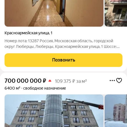
Красноармейская улица
,
1
Номер лота: 13287 Россия, Московская область, городской
округ Люберцы, Люберцы, Красноармейская улица, 1 Шоссе:
Рязанское, Новорязанское Общая площадь: 540.50 м.кв. Этаж
-1 из 5 Кол-во этажей: 5 Возможна ипотека. Свободная
Позвонить
продажа. В собственности
700 000 000
₽
109 375 ₽ за м²
6400 м²
свободное назначение