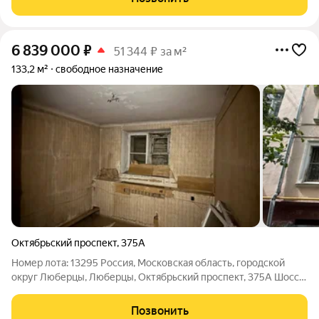
располагается по направлению движения
6 839 000
₽
51 344 ₽ за м²
133,2 м²
свободное назначение
Октябрьский проспект
,
375А
Номер лота: 13295 Россия, Московская область, городской
округ Люберцы, Люберцы, Октябрьский проспект, 375А Шоссе:
Рязанское, Новорязанское Общая площадь: 133.20 м.кв.
Продажа подвального помещения с отдельным
Позвонить