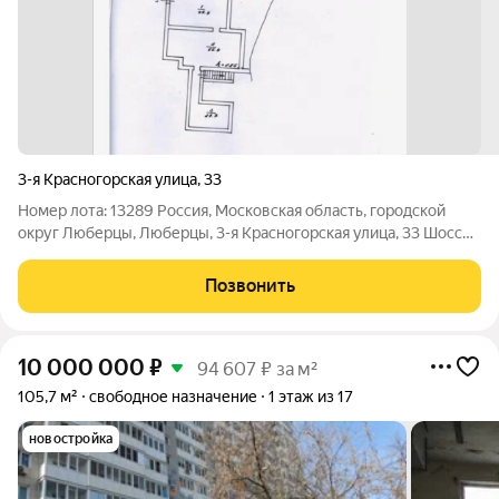
3-я Красногорская улица
,
33
Номер лота: 13289 Россия, Московская область, городской
округ Люберцы, Люберцы, 3-я Красногорская улица, 33 Шоссе:
Рязанское, Новорязанское Общая площадь: 131.10 м.кв. Этаж -1
из 9 Кол-во этажей: 9 Возможна ипотека. Свободная продажа.
Позвонить
В собственности
10 000 000
₽
94 607 ₽ за м²
105,7 м²
свободное назначение
1 этаж из 17
новостройка