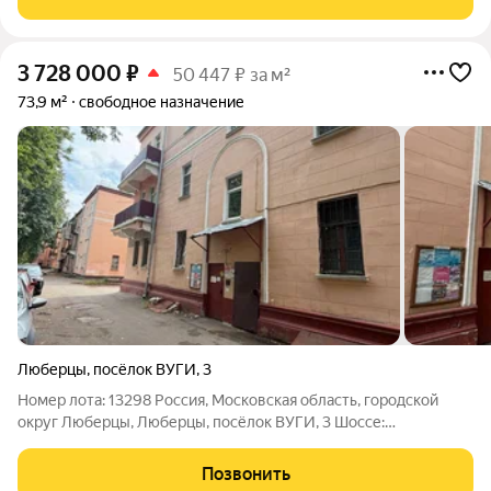
адресу: Московская область,
3 728 000
₽
50 447 ₽ за м²
73,9 м²
свободное назначение
Люберцы
,
посёлок ВУГИ
,
3
Номер лота: 13298 Россия, Московская область, городской
округ Люберцы, Люберцы, посёлок ВУГИ, 3 Шоссе:
Егорьевское Общая площадь: 73.90 м.кв. Продажа подвального
помещения с отдельным входомПредлагается к продаже
Позвонить
подвальное помещение с отдельным