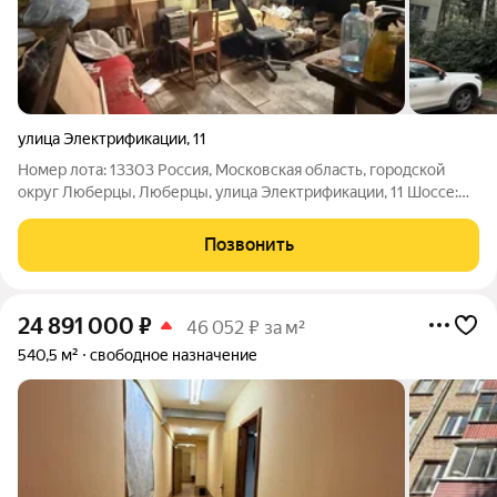
улица Электрификации
,
11
Номер лота: 13303 Россия, Московская область, городской
округ Люберцы, Люберцы, улица Электрификации, 11 Шоссе:
Егорьевское Общая площадь: 28.40 м.кв. Продажа подвального
помещения Продается подвальное помещение в пятиэтажном
Позвонить
жилом доме. Объект
24 891 000
₽
46 052 ₽ за м²
540,5 м²
свободное назначение