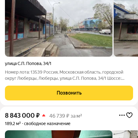
улица С.П. Попова
,
34/1
Номер лота: 13539 Россия, Московская область, городской
округ Люберцы, Люберцы, улица С.П. Попова, 34/1 Шоссе:
КОСИНСКОЕ Общая площадь: 250.00 м.кв. Продается
коммерческое помещение свободного назначения на первой
Позвонить
линии!Предлагается просторное
8 843 000
₽
46 739 ₽ за м²
189,2 м²
свободное назначение