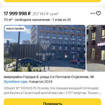
17 999 998
₽
257 143 ₽ за м²
70 м²
свободное назначение
1 этаж из 25
новостройка
микрорайон Городок Б
,
улица 3-е Почтовое Отделение
,
48
Жулебино парк
, 4 квартал 2024
Объект № 105161575 Почему эта локация мощный потенциал
для бизнеса Гигантский жилой массив с 3 117 квартир. Только в
вашем ЖК более 3 000 семей, и это не считая соседних домов
и жилых комплексов. Это десятки тысяч человек с постоянным
Позвонить