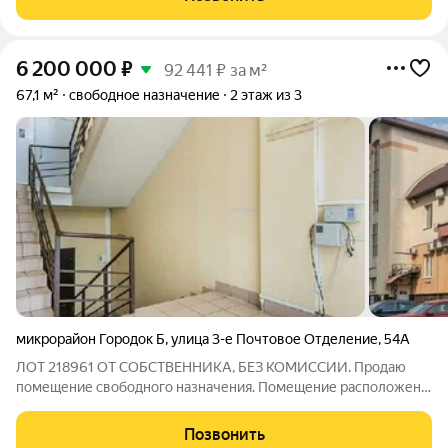
спросом на
6 200 000
₽
92 441 ₽ за м²
67,1 м²
свободное назначение
2 этаж из 3
микрорайон Городок Б
,
улица 3-е Почтовое Отделение
,
54А
ЛОТ 218961 ОТ СОБСТВЕННИКА, БЕЗ КОМИССИИ. Продаю
помещение свободного назначения. Помещение расположено
на втором этаже, доступ 24/7, общий вход с улицы,
возможность размещения вывески. Бесплатная парковка.
Позвонить
Отличная транспортная доступность, рядом