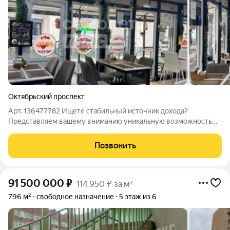
Октябрьский проспект
Арт. 136477782 Ищете стабильный источник дохода?
Представляем вашему вниманию уникальную возможность
приобрести действующий бизнес в сфере общественного
питания. Продается готовый, налаженный и прибыльный
Позвонить
бизнес кафе шашлычная. Отдельно стоящее
91 500 000
₽
114 950 ₽ за м²
796 м²
свободное назначение
5 этаж из 6