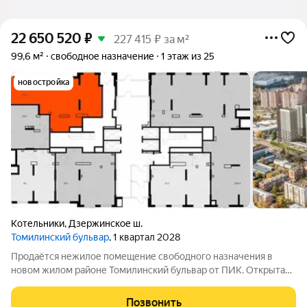
22 650 520
₽
227 415 ₽ за м²
99,6 м²
свободное назначение
1 этаж из 25
новостройка
Котельники
,
Дзержинское ш.
Томилинский бульвар
, 1 квартал 2028
Продаётся нежилое помещение свободного назначения в
новом жилом районе Томилинский бульвар от ПИК. Открытая
планировка, витринное остекление, удобный вход на уровне
земли. Помещение (номер на площадке: №1) расположено по
Позвонить