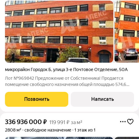
микрорайон Городок Б
,
улица 3-е Почтовое Отделение
,
50А
Лот №969842 Предложение от Собственника! Продается
помещение свободного назначения общей площадью 574,6
кв.м, расположенное в цоколе многоярусного паркинга
г.Люберцы гор.Б в 10 мин. пешком от метро Жулебино.
Позвонить
Написать
Отдельно-стоящее 5-эт. здание. Помещение
336 936 000
₽
119 991 ₽ за м²
2808 м²
свободное назначение
1 этаж из 1