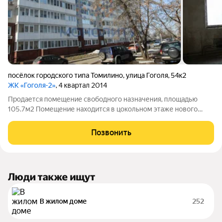
посёлок городского типа Томилино
,
улица Гоголя
,
54к2
ЖК «Гоголя-2»
, 4 квартал 2014
Продается помещение свободного назначения, площадью
105.7м2 Помещение находится в цокольном этаже нового
жилого дома (2014 года постройки). Отдельный вход. Дом
расположен в районе с интенсивным трафиком. Большая
Позвонить
плотность жильцов дома. Помещение
Люди также ищут
В жилом доме
252